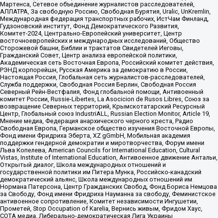
Мартенса, Сетевое объединение журналистов расследователей,
АЛЛАТРА, За свободную Россию, Свободная Бурятия, Uralic, UnKremlin,
Международная федерация транспортных рабочих, ИстЧам Финланд,
Гудзоновский институт, Фонд Демократического Развития,
Комитет-2024, Центрально-Европейский университет, Центр
восточноевропейских и международных исследований, Общество
Сторожевой башни, Библии и трактатов Свидетелей Иеговы,
Гражданский Совет, Центр анализа европейской политики,
Академическая сеть Восточная Европа, Российский комитет действия,
РЭНД корпорейшн, Русская Америка за демократию в России,
Настоящая Россия, Глобальная сеть журналистов-расследователей,
Служба поддержки, Свободная Россия Берлин, Свободная Россия
Северный Рейн-Вестфалия, Фонд глобальной помощи, Антивоенный
комитет России, Russie-Libertes, La Asocicion de Rusos Libres, Союз за
возвращение Северных территорий, Крымскотатарский Ресурсный
Центр, Глобальный союз IndustriALL, Russian Election Monitor, Article 19,
Мнение медиа, Федерация анархического черного креста, Радио
Свободная Европа, Германское общество изучения Восточной Европы,
Фонд имени Фридриха Эберта, XZ gGmbH, Мобильная академия
поддержки гендерной демократии и миротворчества, Форум имени
Льва Копелева, American Councils for International Education, Cultural
Vistas, Institute of International Education, Антивоенное движение Антальи,
Открытый диалог, Школа международных отношений и
государственной политики им Питера Мунка, Российско-канадский
демократический альянс, Школа международных отношений им
Нормана Патерсона, Центр Гражданских Свобод, Фонд Бориса Немцова
за Свободу, Фонд имени Фридриха Науманна за свободу, Феминистское
антивоенное сопротивление, Комитет независимости Ингушетии,
Прометей, Stop Occupation of Karelia, Вернись живым, Фридом Хаус,
СОТА медиа, Либерально-демократическая Лига Украины