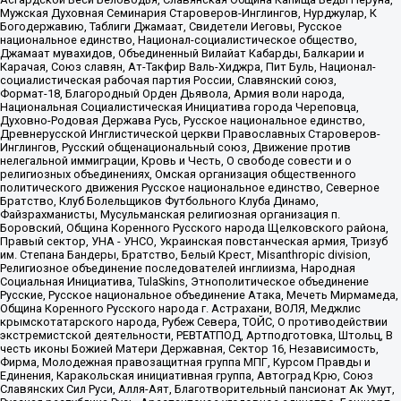
Мужская Духовная Семинария Староверов-Инглингов, Нурджулар, К
Богодержавию, Таблиги Джамаат, Свидетели Иеговы, Русское
национальное единство, Национал-социалистическое общество,
Джамаат мувахидов, Объединенный Вилайат Кабарды, Балкарии и
Карачая, Союз славян, Ат-Такфир Валь-Хиджра, Пит Буль, Национал-
социалистическая рабочая партия России, Славянский союз,
Формат-18, Благородный Орден Дьявола, Армия воли народа,
Национальная Социалистическая Инициатива города Череповца,
Духовно-Родовая Держава Русь, Русское национальное единство,
Древнерусской Инглистической церкви Православных Староверов-
Инглингов, Русский общенациональный союз, Движение против
нелегальной иммиграции, Кровь и Честь, О свободе совести и о
религиозных объединениях, Омская организация общественного
политического движения Русское национальное единство, Северное
Братство, Клуб Болельщиков Футбольного Клуба Динамо,
Файзрахманисты, Мусульманская религиозная организация п.
Боровский, Община Коренного Русского народа Щелковского района,
Правый сектор, УНА - УНСО, Украинская повстанческая армия, Тризуб
им. Степана Бандеры, Братство, Белый Крест, Misanthropic division,
Религиозное объединение последователей инглиизма, Народная
Социальная Инициатива, TulaSkins, Этнополитическое объединение
Русские, Русское национальное объединение Атака, Мечеть Мирмамеда,
Община Коренного Русского народа г. Астрахани, ВОЛЯ, Меджлис
крымскотатарского народа, Рубеж Севера, ТОЙС, О противодействии
экстремистской деятельности, РЕВТАТПОД, Артподготовка, Штольц, В
честь иконы Божией Матери Державная, Сектор 16, Независимость,
Фирма, Молодежная правозащитная группа МПГ, Курсом Правды и
Единения, Каракольская инициативная группа, Автоград Крю, Союз
Славянских Сил Руси, Алля-Аят, Благотворительный пансионат Ак Умут,