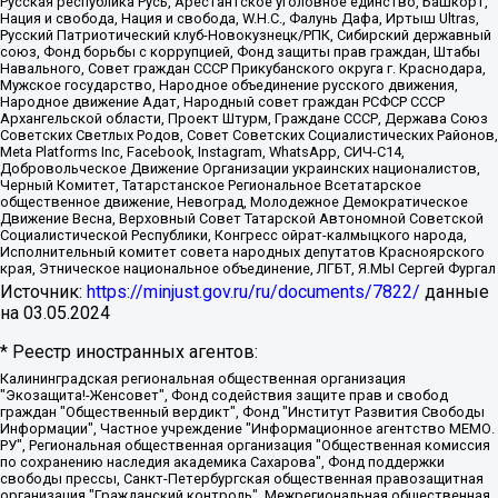
Русская республика Русь, Арестантское уголовное единство, Башкорт,
Нация и свобода, Нация и свобода, W.H.С., Фалунь Дафа, Иртыш Ultras,
Русский Патриотический клуб-Новокузнецк/РПК, Сибирский державный
союз, Фонд борьбы с коррупцией, Фонд защиты прав граждан, Штабы
Навального, Совет граждан СССР Прикубанского округа г. Краснодара,
Мужское государство, Народное объединение русского движения,
Народное движение Адат, Народный совет граждан РСФСР СССР
Архангельской области, Проект Штурм, Граждане СССР, Держава Союз
Советских Светлых Родов, Совет Советских Социалистических Районов,
Meta Platforms Inc, Facebook, Instagram, WhatsApp, СИЧ-С14,
Добровольческое Движение Организации украинских националистов,
Черный Комитет, Татарстанское Региональное Всетатарское
общественное движение, Невоград, Молодежное Демократическое
Движение Весна, Верховный Совет Татарской Автономной Советской
Социалистической Республики, Конгресс ойрат-калмыцкого народа,
Исполнительный комитет совета народных депутатов Красноярского
края, Этническое национальное объединение, ЛГБТ, Я.МЫ Сергей Фургал
Источник:
https://minjust.gov.ru/ru/documents/7822/
данные
на
03.05.2024
* Реестр иностранных агентов:
Калининградская региональная общественная организация "Экозащита!-Женсовет", Фонд содействия защите прав и свобод граждан "Общественный вердикт", Фонд "Институт Развития Свободы Информации", Частное учреждение "Информационное агентство МЕМО. РУ", Региональная общественная организация "Общественная комиссия по сохранению наследия академика Сахарова", Фонд поддержки свободы прессы, Санкт-Петербургская общественная правозащитная организация "Гражданский контроль", Межрегиональная общественная организация "Информационно-просветительский центр "Мемориал", Региональный Фонд "Центр Защиты Прав Средств Массовой Информации", с 05.12.2023 Фонд "Центр Защиты Прав Средств массовой информации", Региональная общественная благотворительная организация помощи беженцам и мигрантам "Гражданское содействие", Негосударственное образовательное учреждение дополнительного профессионального образования (повышение квалификации) специалистов "АКАДЕМИЯ ПО ПРАВАМ ЧЕЛОВЕКА", Свердловская региональная общественная организация "Сутяжник", Автономная некоммерческая организация "Центр независимых социологических исследований", Союз общественных объединений "Российский исследовательский центр по правам человека", Региональное общественное учреждение научно-информационный центр "МЕМОРИАЛ", Некоммерческая организация "Фонд защиты гласности", Автономная некоммерческая организация "Институт прав человека", Городская общественная организация "Екатеринбургское общество "МЕМОРИАЛ", Городская общественная организация "Рязанское историко-просветительское и правозащитное общество "Мемориал" (Рязанский Мемориал), Челябинский региональный орган общественной самодеятельности – женское общественное объединение "Женщины Евразии", Челябинский региональный орган общественной самодеятельности "Уральская правозащитная группа", Фонд содействия защите здоровья и социальной справедливости имени Андрея Рылькова, Автономная Некоммерческая Организация "Аналитический Центр Юрия Левады", Автономная некоммерческая организация социальной поддержки населения "Проект Апрель", Региональная общественная организация помощи женщинам и детям, находящимся в кризисной ситуации "Информационно-методический центр "Анна", Фонд содействия развитию массовых коммуникаций и правовому просвещению "Так-так-Так", Фонд содействия устойчивому развитию "Серебряная тайга", Свердловский региональный общественный фонд социальных проектов "Новое время", "Idel.Реалии", Кавказ.Реалии, Крым.Реалии, Телеканал Настоящее Время, Татаро-башкирская служба Радио Свобода (Azatliq Radiosi), Радио Свободная Европа/Радио Свобода (PCE/PC), "Сибирь.Реалии", "Фактограф", Благотворительный фонд помощи осужденным и их семьям, Автономная некоммерческая организация "Институт глобализации и социальных движений", Фонд "В защиту прав заключенных", Частное учреждение "Центр поддержки и содействия развитию средств массовой информации", Пензенский региональный общественный благотворительный фонд "Гражданский союз", "Север.Реалии", Некоммерческая организация Фонд "Правовая инициатива", Общество с ограниченной ответственностью "Радио Свободная Европа/Радио Свобода", Чешское информационное агентство "MEDIUM-ORIENT", Красноярская региональная общественная организация "Мы против СПИДа", Камалягин Денис Николаевич, Маркелов Сергей Евгеньевич, Пономарев Лев Александрович, Савицкая Людмила Алексеевна, Автономная некоммерческая организация "Центр по работе с проблемой насилия "НАСИЛИЮ.НЕТ", Межрегиональный профессиональный союз работников здравоохранения "Альянс врачей", Юридическое лицо, зарегистрированное в Латвийской Республике, SIA "Medusa Project" (регистрационный номер 40103797863, дата регистрации 10.06.2014), Некоммерческая организация "Фонд по борьбе с коррупцией", Автономная некоммерческая организация "Институт права и публичной политики", Баданин Роман Сергеевич, Гликин Максим Александрович, Железнова Мария Михайловна, Лукьянова Юлия Сергеевна, Маетная Елизавета Витальевна, Маняхин Петр Борисович, Чуракова Ольга Владимировна, Ярош Юлия Петровна, Юридическое лицо "The Insider SIA", зарегистрированное в Риге, Латвийская Республика (дата регистрации 26.06.2015), являющееся администратором доменного имени интернет-издания "The Insider SIA", https://theins.ru, Постернак Алексей Евгеньевич, Рубин Михаил Аркадьевич, Анин Роман Александрович, Юридическое лицо Istories fonds, зарегистрированное в Латвийской Республике (регистрационный номер 50008295751, дата регистрации 24.02.2020), Великовский Дмитрий Александрович, Долинина Ирина Николаевна, Мароховская Алеся Алексеевна, Шлейнов Роман Юрьевич, Шмагун Олеся Валентиновна, Общество с ограниченной ответственностью "Альтаир 2021", Общество с ограниченной ответственностью "Вега 2021", Общество с ограниченной ответственностью "Главный редактор 2021", Общество с ограниченной ответственностью "Ромашки монолит", Важенков Артем Валерьевич, Ивановская областная общественная организация "Центр гендерных исследований", Гурман Юрий Альбертович, Медиапроект "ОВД-Инфо", Егоров Владимир Владимирович, Жилинский Владимир Александрович, Общество с ограниченной ответственностью "ЗП", Иванова София Юрьевна, Карезина Инна Павловна, Кильтау Екатерина Викторовна, Петров Алексей Викторович, Пискунов Сергей Евгеньевич, Смирнов Сергей Сергеевич, Тихонов Михаил Сергеевич, Общество с ограниченной ответственностью "ЖУРНАЛИСТ-ИНОСТРАННЫЙ АГЕНТ", Арапова Галина Юрьевна, Вольтская Татьяна Анатольевна, Американская компания "Mason G.E.S. Anonymous Foundation" (США), являющаяся владельцем интернет-издания https://mnews.world/, Компания "Stichting Bellingcat", зарегистрированная в Нидерландах (дата регистрации 11.07.2018), Захаров Андрей Вячеславович, Клепиковская Екатерина Дмитриевна, Общество с ограниченной ответственностью "МЕМО", Перл Роман Александрович, Симонов Евгений Алексеевич, Соловьева Елена Анатольевна, Сотников Даниил Владимирович, Сурначева Елизавета Дмитриевна, Автономная некоммерческая организация по защите прав человека и информированию населения "Якутия – Наше Мнение", Общество с ограниченной ответственностью "Москоу диджитал медиа", с 26.01.2023 Общество с ограниченной ответственностью "Чайка Белые сады", Ветошкина Валерия Валерьевна, Заговора Максим Александрович, Межрегиональное общественное движение "Российская ЛГБТ - сеть", Оленичев Максим Владимирович, Павлов Иван Юрьевич, Скворцова Елена Сергеевна, Общество с ограниченной ответственностью "Как бы инагент", Кочетков Игорь Викторович, Общество с ограниченной ответственностью "Честные выборы", Еланчик Олег Александрович, Общество с ограниченной ответственностью "Нобелевский призыв", Гималова Регина Эмилевна, Григорьев Андрей Валерьевич, Григорьева Алина Александровна, Ассоциация по содействию защите прав призывников, альтернативнослужащих и военнослужащих "Правозащитная группа "Гражданин.Армия.Право", Хисамова Регина Фаритовна, Автономная некоммерческая организация по реализации социально-правовых программ "Лилит", Дальневосточное общественное движение "Маяк", Санкт-Петербургская ЛГБТ-инициативная группа "Выход", Инициативная группа ЛГБТ+ "Реверс", Алексеев Андрей Викторович, Бекбулатова Таисия Львовна, Беляев Иван Михайлович, Владыкина Елена Сергеевна, Гельман Марат Александрович, Никульшина Вероника Юрьевна, Толоконникова Надежда Андреевна, Шендерович Виктор Анатольевич, Общество с ограниченной ответственностью "Данное сообщение", Общество с ограниченной ответственностью Издательский дом "Новая глава", Айнбиндер Александра Александровна, Московский комьюнити-центр для ЛГБТ+инициатив, Благотворительный фонд развития филантропии, Deutsche Welle (Германия, Kurt-Schumacher-Strasse 3, 53113 Bonn), Борзунова Мария Михайловна, Воробьев Виктор Викторович, Голубева Анна Львовна, Константинова Алла Михайловна, Малкова Ирина Владимировна, Мурадов Мурад Абдулгалимович, Осетинская Елизавета Николаевна, Понасенков Евгений Николаевич, Ганапольский Матвей Юрьевич, Киселев Евгений Алексеевич, Борухович Ирина Григорьевна, Дремин Иван Тимофеевич, Дубровский Дмитрий Викторович, Красноярская региональная общественная организация поддержки и развития альтернативных образовательных технологий и межкультурных коммуникаций "ИНТЕРРА", Маяковская Екатерина Алексеевна, Фейгин Марк Захарович, Филимонов Андрей Викторович, Дзугкоева Регина Николаевна, Доброхотов Роман Александрович, Дудь Юрий Александрович, Елкин Сергей Владимирович, Кругликов Кирилл Игоревич, Сабунаева Мария Леонидовна, Семенов Алексей Владимирович, Шаинян Карен Багратович, Шульман Екатерина Михайловна, Асафьев Артур Валерьевич, Вахштайн Виктор Семенович, Венедиктов Алексей Алексеевич, Лушникова Екатерина Евгеньевна, Волков Леонид Михайлович, Невзоров Александр Глебович, Пархоменко Сергей Борисович, Сироткин Ярослав Николаевич, Кара-Мурза Владимир Владимирович, Баранова Наталья Владимировна, Гозман Леонид Яковлевич, Кагарлицкий Борис Юльевич, Климарев Михаил Валерьевич, Милов Владимир Станиславович, Автономная некоммерческая организация Краснодарский центр современного искусства "Типография", Моргенштерн Алишер Тагирович, Соболь Любовь Эдуардовна, Общество с ограниченной ответственностью "ЛИЗА НОРМ", Каспаров Гарри Кимович, Ходорковский Михаил Борисович, Общество с ограниченной ответственностью "Апрельские тезисы", Данилович Ирина Брониславовна, Кашин Олег Владимирович, Петров Николай Владимирович, Пивоваров Алексей Владимирович, Соколов Михаил Владимирович, Цветкова Юлия Владимировна, Чичваркин Евгений Александрович, Комитет против пыток/Команда против пыток, Общество с ограниченной ответственностью "Первый научный", Общество с ограниченной ответственностью "Вертолет и ко", Белоцерковская Вероника Борисовна, Кац Максим Евгеньевич, Лазарева Татьяна Юрьевна, Шаведдинов Руслан Табризович, Яшин Илья Валерьевич, Общество с ограниченной ответственностью "Иноагент ААВ", Алешковский Дмитрий Петрович, Альбац Евгения Марковна, Быков Дмитрий Львович, Галямина Юлия Евгеньевна, Лойко Сергей Леонидович, Мартынов Кирилл Константинович, Медведев Сергей Александрович, Крашенинников Федор Геннадиевич, Гордеева Катерина Вл