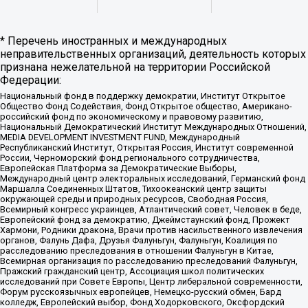
* Перечень иностранных и международных
неправительственных организаций, деятельность которых
признана нежелательной на территории Российской
Федерации:
Национальный фонд в поддержку демократии, Институт Открытое
Общество Фонд Содействия, Фонд Открытое общество, Американо-
российский фонд по экономическому и правовому развитию,
Национальный Демократический Институт Международных Отношений,
MEDIA DEVELOPMENT INVESTMENT FUND, Международный
Республиканский Институт, Открытая Россия, Институт современной
России, Черноморский фонд регионального сотрудничества,
Европейская Платформа за Демократические Выборы,
Международный центр электоральных исследований, Германский фонд
Маршалла Соединенных Штатов, Тихоокеанский центр защиты
окружающей среды и природных ресурсов, Свободная Россия,
Всемирный конгресс украинцев, Атлантический совет, Человек в беде,
Европейский фонд за демократию, Джеймстаунский фонд, Прожект
Хармони, Родники дракона, Врачи против насильственного извлечения
органов, Фалунь Дафа, Друзья Фалуньгун, Фалуньгун, Коалиция по
расследованию преследования в отношении Фалуньгун в Китае,
Всемирная организация по расследованию преследований Фалуньгун,
Пражский гражданский центр, Ассоциация школ политических
исследований при Совете Европы, Центр либеральной современности,
Форум русскоязычных европейцев, Немецко-русский обмен, Бард
колледж, Европейский выбор, Фонд Ходорковского, Оксфордский