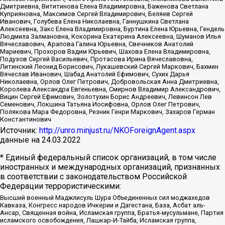
Дмитриевна, Вититинова Елена Владимировна, Баженова Светлана
Куприяновна, Максимов Сергей Владимирович, Беляев Сергей
Иванович, Голубева Елена Николаевна, Ганнушкина Светлана
Алексеевна, Закс Елена Владимировна, Буртина Елена Юрьевна, Гендель
Людмила Залмановна, Кокорина Екатерина Алексеевна, Шуманов Илья
Вячеславович, Арапова Галина Юрьевна, Свечников Анатолий
Мариевич, Прохоров Вадим Юрьевич, Шахова Елена Владимировна,
Подузов Сергей Васильевич, Протасова Ирина Вячеславовна,
Литинский Леонид Борисович, Лукашевский Сергей Маркович, Бахмин
Вячеслав Иванович, Шабад Анатолий Ефимович, Сухих Дарья
Николаевна, Орлов Олег Петрович, Добровольская Анна Дмитриевна,
Королева Александра Евгеньевна, Смирнов Владимир Александрович,
Вицин Сергей Ефимович, Золотухин Борис Андреевич, Левинсон Лев
Семенович, Локшина Татьяна Иосифовна, Орлов Олег Петрович,
Полякова Мара Федоровна, Резник Генри Маркович, Захаров Герман
Константинович
Источник:
http://unro.minjust.ru/NKOForeignAgent.aspx
данные на
24.03.2022
* Единый федеральный список организаций, в том числе
иностранных и международных организаций, признанных
в соответствии с законодательством Российской
Федерации террористическими:
Высший военный Маджлисуль Шура Объединенных сил моджахедов
Кавказа, Конгресс народов Ичкерии и Дагестана, База, Асбат аль-
Ансар, Священная война, Исламская группа, Братья-мусульмане, Партия
исламского освобождения, Лашкар-И-Тайба, Исламская группа,