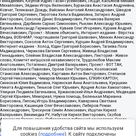
Для повышения удобства сайта мы используем
Источник:
https://minjust.gov.ru/uploaded/files/reestr-
cookies (
подробнее
). К сайту подключены