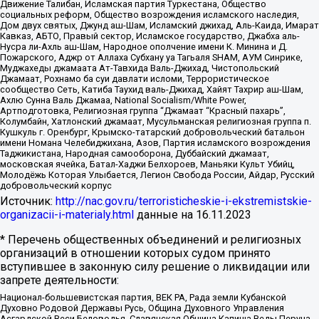
Движение Талибан, Исламская партия Туркестана, Общество
социальных реформ, Общество возрождения исламского наследия,
Дом двух святых, Джунд аш-Шам, Исламский джихад, Аль-Каида, Имарат
Кавказ, АБТО, Правый сектор, Исламское государство, Джабха аль-
Нусра ли-Ахль аш-Шам, Народное ополчение имени К. Минина и Д.
Пожарского, Аджр от Аллаха Субхану уа Тагьаля SHAM, АУМ Синрике,
Муджахеды джамаата Ат-Тавхида Валь-Джихад, Чистопольский
Джамаат, Рохнамо ба суи давлати исломи, Террористическое
сообщество Сеть, Катиба Таухид валь-Джихад, Хайят Тахрир аш-Шам,
Ахлю Сунна Валь Джамаа, National Socialism/White Power,
Артподготовка, Религиозная группа “Джамаат “Красный пахарь”,
Колумбайн, Хатлонский джамаат, Мусульманская религиозная группа п.
Кушкуль г. Оренбург, Крымско-татарский добровольческий батальон
имени Номана Челебиджихана, Азов, Партия исламского возрождения
Таджикистана, Народная самооборона, Дуббайский джамаат,
московская ячейка, Батал-Хаджи Белхороев, Маньяки Культ Убийц,
Молодёжь Которая Улыбается, Легион Свобода России, Айдар, Русский
добровольческий корпус
Источник:
http://nac.gov.ru/terroristicheskie-i-ekstremistskie-
organizacii-i-materialy.html
данные на
16.11.2023
* Перечень общественных объединений и религиозных
организаций в отношении которых судом принято
вступившее в законную силу решение о ликвидации или
запрете деятельности:
Национал-большевистская партия, ВЕК РА, Рада земли Кубанской
Духовно Родовой Державы Русь, Община Духовного Управления
Асгардской Веси Беловодья, Славянская Община Капища Веды Перуна,