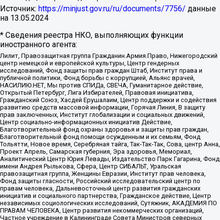
Источник:
https://minjust.gov.ru/ru/documents/7756/
данные
на
13.05.2024
* Сведения реестра НКО, выполняющих функции
иностранного агента:
Лилит, Правозащитная группа Гражданин.Армия.Право, Нижегородский
центр немецкой и европейской культуры, Центр гендерных
исследований, Фонд защиты прав граждан Штаб, Институт права и
публичной политики, Фонд борьбы с коррупцией, Альянс врачей,
НАСИЛИЮ.НЕТ, Мы против СПИДа, СВЕЧА, Гуманитарное действие,
Открытый Петербург, Лига Избирателей, Правовая инициатива,
Гражданский Союз, Хасдей Ерушалаим, Центр поддержки и содействия
развитию средств массовой информации, Горячая Линия, В защиту
прав заключенных, Институт глобализации и социальных движений,
Центр социально-информационных инициатив Действие,
Благотворительный фонд охраны здоровья и защиты прав граждан,
Благотворительный фонд помощи осужденным и их семьям, Фонд
Тольятти, Новое время, Серебряная тайга, Так-Так-Так, Сова, центр Анна,
Проект Апрель, Самарская губерния, Эра здоровья, Мемориал,
Аналитический Центр Юрия Левады, Издательство Парк Гагарина, Фонд
имени Андрея Рылькова, Сфера, Центр СИБАЛЬТ, Уральская
правозащитная группа, Женщины Евразии, Институт прав человека,
Фонд защиты гласности, Российский исследовательский центр по
правам человека, Дальневосточный центр развития гражданских
инициатив и социального партнерства, Гражданское действие, Центр
независимых социологических исследований, Сутяжник, АКАДЕМИЯ ПО
ПРАВАМ ЧЕЛОВЕКА, Центр развития некоммерческих организаций,
Частное учреждение в Калининграде Совета Министров северных