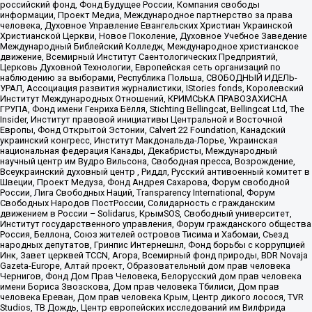
российский фонд, Фонд Будущее России, Компания свободы
информации, Проект Медиа, Международное партнерство за права
человека, Духовное Управление Евангельских Христиан Украинской
Христианской Церкви, Новое Поколение, Духовное Учебное Заведение
Международный Библейский Колледж, Международное христианское
движение, Всемирный Институт Саентологических Предприятий,
Церковь Духовной Технологии, Европейская сеть организаций по
наблюдению за выборами, Республика Польша, СВОБОДНЫЙ ИДЕЛЬ-
УРАЛ, Ассоциация развития журналистики, IStories fonds, Королевский
Институт Международных Отношений, КРИМСЬКА ПРАВОЗАХИСНА
ГРУПА, Фонд имени Генриха Бёлля, Stichting Bellingcat, Bellingcat Ltd, The
Insider, Институт правовой инициативы Центральной и Восточной
Европы, Фонд Открытой Эстонии, Calvert 22 Foundation, Канадский
украинский конгресс, Институт Макдональда-Лорье, Украинская
национальная федерация Канады, Декабристы, Международный
научный центр им Вудро Вильсона, Свободная пресса, Возрождение,
Всеукраинский духовный центр , Риддл, Русский антивоенный комитет в
Швеции, Проект Медуза, Фонд Андрея Сахарова, Форум свободной
России, Лига Свободных Наций, Transparеncy International, Форум
Свободных Народов ПостРоссии, Солидарность с гражданским
движением в России – Solidarus, КрымSOS, Свободный университет,
Институт государственного управления, Форум гражданского общества
Россия, Беллона, Союз жителей островов Тисима и Хабомаи, Съезд
народных депутатов, Гринпис Интернешнл, Фонд борьбы с коррупцией
Инк, Завет церквей TCCN, Агора, Всемирный фонд природы, BDR Novaja
Gazeta-Europe, Алтай проект, Образовательный дом прав человека
Чернигов, Фонд Дом Прав Человека, Белорусский дом прав человека
имени Бориса Звозскова, Дом прав человека Тбилиси, Дом прав
человека Ереван, Дом прав человека Крым, Центр дикого лосося, TVR
Studios, ТВ Дождь, Центр европейских исследований им Вилфрида