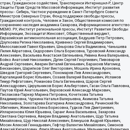
стран, Гражданское содействие, Трансперенси Интернешнл-Р, Центр
Защиты Прав Средств Массовой Информации, Институт развития
прессы - Сибирь, Частное учреждение в Санкт-Петербурге Совета
Министров Северных Стран, Фонд поддержки свободы прессы,
Гражданский контроль, Человек и Закон, Общественная комиссия по
сохранению наследия академика Сахарова, Информационное агентство
МЕМО. РУ, Институт региональной прессы, Институт Развития Свободы
Информации, Экозащита!-Женсовет, Общественный вердикт,
Евразийская антимонопольная ассоциация, Бедушев Петр Петрович,
Дзугкоева Регина Николаевна, Кривенко Сергей Владимирович,
Милославский Павел Юрьевич, Шнырова Ольга Вадимовна, Чанышева
Лилия Айратовна, Сидорович Ольга Борисовна, Туровский Александр
Алексеевич, Васильева Анастасия Евгеньевна, Ривина Анна Валерьевна,
Бойко Анатолий Николаевич, Дугин Сергей Георгиевич, Пивоваров
Андрей Сергеевич, Аверин Виталий Евгеньевич, Барахоев Магомед
Бекханович, Шарипков Олег Викторович, Мошель Ирина Ароновна,
Шведов Григорий Сергеевич, Пономарев Лев Александрович,
Каргалицкий Борис Юльевич, Созаев Валерий Валерьевич, Исламов
Тимур Рифгатович, Романова Ольга Евгеньевна, Щаров Сергей
Алексадрович, Цирульников Борис Альбертович, Гасан Ольга Павловна,
Паутов Юрий Анатольевич, Верховский Александр Маркович,
Пислакова-Паркер Марина Петровна, Кочеткова Татьяна
Владимировна, Чуркина Наталья Валерьевна, Акимова Татьяна
Николаевна, Золотарева Екатерина Александровна, Рачинский Ян
Збигневич, Жемкова Елена Борисовна, Гудков Лев Дмитриевич,
Илларионова Юлия Юрьевна, Саранг Анна Васильевна, Захарова
Светлана Сергеевна, Аверин Владимир Анатольевич, Щур Татьяна
Михайловна, Щур Николай Алексеевич, Блинушов Андрей Юрьевич,
Мосин Алексей Геннадьевич, Гефтер Валентин Михайлович, Симонов
Алексей Кириллович, Флиге Ирина Анатольевна, Мельникова Валентина