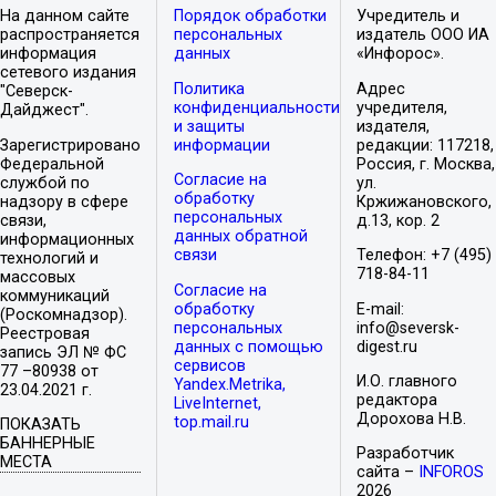
На данном сайте
Порядок обработки
Учредитель и
распространяется
персональных
издатель ООО ИА
информация
данных
«Инфорос».
сетевого издания
Политика
Адрес
"Северск-
конфиденциальности
учредителя,
Дайджест".
и защиты
издателя,
Зарегистрировано
информации
редакции: 117218,
Федеральной
Россия, г. Москва,
Согласие на
службой по
ул.
обработку
надзору в сфере
Кржижановского,
персональных
связи,
д.13, кор. 2
данных обратной
информационных
связи
Телефон: +7 (495)
технологий и
718-84-11
массовых
Согласие на
коммуникаций
обработку
E-mail:
(Роскомнадзор).
персональных
info@seversk-
Реестровая
данных с помощью
digest.ru
запись ЭЛ № ФС
сервисов
77 –80938 от
И.О. главного
Yandex.Metrika,
23.04.2021 г.
редактора
LiveInternet,
Дорохова Н.В.
top.mail.ru
ПОКАЗАТЬ
БАННЕРНЫЕ
Разработчик
МЕСТА
сайта –
INFOROS
2026