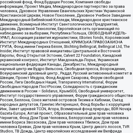
российский фонд, Фонд Будущее России, Компания свободы
информации, Проект Медиа, Международное партнерство за права
человека, Духовное Управление Евангельских Христиан Украинской
Христианской Церкви, Новое Поколение, Духовное Учебное Заведение
Международный Библейский Колледж, Международное христианское
движение, Всемирный Институт Саентологических Предприятий,
Церковь Духовной Технологии, Европейская сеть организаций по
наблюдению за выборами, Республика Польша, СВОБОДНЫЙ ИДЕЛЬ-
УРАЛ, Ассоциация развития журналистики, IStories fonds, Королевский
Институт Международных Отношений, КРИМСЬКА ПРАВОЗАХИСНА
ГРУПА, Фонд имени Генриха Бёлля, Stichting Bellingcat, Bellingcat Ltd, The
Insider, Институт правовой инициативы Центральной и Восточной
Европы, Фонд Открытой Эстонии, Calvert 22 Foundation, Канадский
украинский конгресс, Институт Макдональда-Лорье, Украинская
национальная федерация Канады, Декабристы, Международный
научный центр им Вудро Вильсона, Свободная пресса, Возрождение,
Всеукраинский духовный центр , Риддл, Русский антивоенный комитет в
Швеции, Проект Медуза, Фонд Андрея Сахарова, Форум свободной
России, Лига Свободных Наций, Transparеncy International, Форум
Свободных Народов ПостРоссии, Солидарность с гражданским
движением в России – Solidarus, КрымSOS, Свободный университет,
Институт государственного управления, Форум гражданского общества
Россия, Беллона, Союз жителей островов Тисима и Хабомаи, Съезд
народных депутатов, Гринпис Интернешнл, Фонд борьбы с коррупцией
Инк, Завет церквей TCCN, Агора, Всемирный фонд природы, BDR Novaja
Gazeta-Europe, Алтай проект, Образовательный дом прав человека
Чернигов, Фонд Дом Прав Человека, Белорусский дом прав человека
имени Бориса Звозскова, Дом прав человека Тбилиси, Дом прав
человека Ереван, Дом прав человека Крым, Центр дикого лосося, TVR
Studios, ТВ Дождь, Центр европейских исследований им Вилфрида