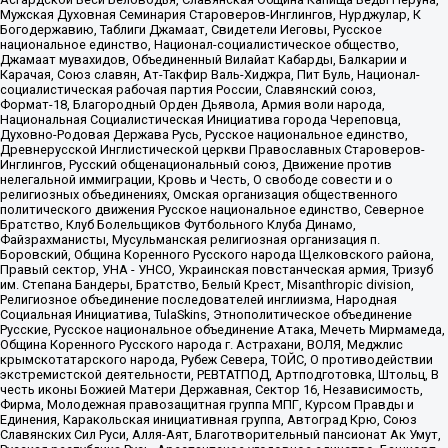
Мужская Духовная Семинария Староверов-Инглингов, Нурджулар, К
Богодержавию, Таблиги Джамаат, Свидетели Иеговы, Русское
национальное единство, Национал-социалистическое общество,
Джамаат мувахидов, Объединенный Вилайат Кабарды, Балкарии и
Карачая, Союз славян, Ат-Такфир Валь-Хиджра, Пит Буль, Национал-
социалистическая рабочая партия России, Славянский союз,
Формат-18, Благородный Орден Дьявола, Армия воли народа,
Национальная Социалистическая Инициатива города Череповца,
Духовно-Родовая Держава Русь, Русское национальное единство,
Древнерусской Инглистической церкви Православных Староверов-
Инглингов, Русский общенациональный союз, Движение против
нелегальной иммиграции, Кровь и Честь, О свободе совести и о
религиозных объединениях, Омская организация общественного
политического движения Русское национальное единство, Северное
Братство, Клуб Болельщиков Футбольного Клуба Динамо,
Файзрахманисты, Мусульманская религиозная организация п.
Боровский, Община Коренного Русского народа Щелковского района,
Правый сектор, УНА - УНСО, Украинская повстанческая армия, Тризуб
им. Степана Бандеры, Братство, Белый Крест, Misanthropic division,
Религиозное объединение последователей инглиизма, Народная
Социальная Инициатива, TulaSkins, Этнополитическое объединение
Русские, Русское национальное объединение Атака, Мечеть Мирмамеда,
Община Коренного Русского народа г. Астрахани, ВОЛЯ, Меджлис
крымскотатарского народа, Рубеж Севера, ТОЙС, О противодействии
экстремистской деятельности, РЕВТАТПОД, Артподготовка, Штольц, В
честь иконы Божией Матери Державная, Сектор 16, Независимость,
Фирма, Молодежная правозащитная группа МПГ, Курсом Правды и
Единения, Каракольская инициативная группа, Автоград Крю, Союз
Славянских Сил Руси, Алля-Аят, Благотворительный пансионат Ак Умут,