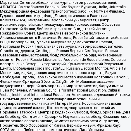
Мартенса, Сетевое объединение журналистов расследователей,
АЛЛАТРА, За свободную Россию, Свободная Бурятия, Uralic, UnKremlin,
Международная федерация транспортных рабочих, ИстЧам Финланд,
Гудзоновский институт, Фонд Демократического Развития,
Комитет-2024, Центрально-Европейский университет, Центр
восточноевропейских и международных исследований, Общество
Сторожевой башни, Библии и трактатов Свидетелей Иеговы,
Гражданский Совет, Центр анализа европейской политики,
Академическая сеть Восточная Европа, Российский комитет действия,
РЭНД корпорейшн, Русская Америка за демократию в России,
Настоящая Россия, Глобальная сеть журналистов-расследователей,
Служба поддержки, Свободная Россия Берлин, Свободная Россия
Северный Рейн-Вестфалия, Фонд глобальной помощи, Антивоенный
комитет России, Russie-Libertes, La Asocicion de Rusos Libres, Союз за
возвращение Северных территорий, Крымскотатарский Ресурсный
Центр, Глобальный союз IndustriALL, Russian Election Monitor, Article 19,
Мнение медиа, Федерация анархического черного креста, Радио
Свободная Европа, Германское общество изучения Восточной Европы,
Фонд имени Фридриха Эберта, XZ gGmbH, Мобильная академия
поддержки гендерной демократии и миротворчества, Форум имени
Льва Копелева, American Councils for International Education, Cultural
Vistas, Institute of International Education, Антивоенное движение Антальи,
Открытый диалог, Школа международных отношений и
государственной политики им Питера Мунка, Российско-канадский
демократический альянс, Школа международных отношений им
Нормана Патерсона, Центр Гражданских Свобод, Фонд Бориса Немцова
за Свободу, Фонд имени Фридриха Науманна за свободу, Феминистское
антивоенное сопротивление, Комитет независимости Ингушетии,
Прометей, Stop Occupation of Karelia, Вернись живым, Фридом Хаус,
СОТА медиа, Либерально-демократическая Лига Украины