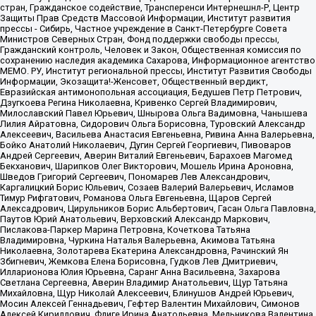
стран, Гражданское содействие, Трансперенси Интернешнл-Р, Центр
Защиты Прав Средств Массовой Информации, Институт развития
прессы - Сибирь, Частное учреждение в Санкт-Петербурге Совета
Министров Северных Стран, Фонд поддержки свободы прессы,
Гражданский контроль, Человек и Закон, Общественная комиссия по
сохранению наследия академика Сахарова, Информационное агентство
МЕМО. РУ, Институт региональной прессы, Институт Развития Свободы
Информации, Экозащита!-Женсовет, Общественный вердикт,
Евразийская антимонопольная ассоциация, Бедушев Петр Петрович,
Дзугкоева Регина Николаевна, Кривенко Сергей Владимирович,
Милославский Павел Юрьевич, Шнырова Ольга Вадимовна, Чанышева
Лилия Айратовна, Сидорович Ольга Борисовна, Туровский Александр
Алексеевич, Васильева Анастасия Евгеньевна, Ривина Анна Валерьевна,
Бойко Анатолий Николаевич, Дугин Сергей Георгиевич, Пивоваров
Андрей Сергеевич, Аверин Виталий Евгеньевич, Барахоев Магомед
Бекханович, Шарипков Олег Викторович, Мошель Ирина Ароновна,
Шведов Григорий Сергеевич, Пономарев Лев Александрович,
Каргалицкий Борис Юльевич, Созаев Валерий Валерьевич, Исламов
Тимур Рифгатович, Романова Ольга Евгеньевна, Щаров Сергей
Алексадрович, Цирульников Борис Альбертович, Гасан Ольга Павловна,
Паутов Юрий Анатольевич, Верховский Александр Маркович,
Пислакова-Паркер Марина Петровна, Кочеткова Татьяна
Владимировна, Чуркина Наталья Валерьевна, Акимова Татьяна
Николаевна, Золотарева Екатерина Александровна, Рачинский Ян
Збигневич, Жемкова Елена Борисовна, Гудков Лев Дмитриевич,
Илларионова Юлия Юрьевна, Саранг Анна Васильевна, Захарова
Светлана Сергеевна, Аверин Владимир Анатольевич, Щур Татьяна
Михайловна, Щур Николай Алексеевич, Блинушов Андрей Юрьевич,
Мосин Алексей Геннадьевич, Гефтер Валентин Михайлович, Симонов
Алексей Кириллович, Флиге Ирина Анатольевна, Мельникова Валентина