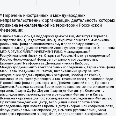
* Перечень иностранных и международных
неправительственных организаций, деятельность которых
признана нежелательной на территории Российской
Федерации:
Национальный фонд в поддержку демократии, Институт Открытое
Общество Фонд Содействия, Фонд Открытое общество, Американо-
российский фонд по экономическому и правовому развитию,
Национальный Демократический Институт Международных Отношений,
MEDIA DEVELOPMENT INVESTMENT FUND, Международный
Республиканский Институт, Открытая Россия, Институт современной
России, Черноморский фонд регионального сотрудничества,
Европейская Платформа за Демократические Выборы,
Международный центр электоральных исследований, Германский фонд
Маршалла Соединенных Штатов, Тихоокеанский центр защиты
окружающей среды и природных ресурсов, Свободная Россия,
Всемирный конгресс украинцев, Атлантический совет, Человек в беде,
Европейский фонд за демократию, Джеймстаунский фонд, Прожект
Хармони, Родники дракона, Врачи против насильственного извлечения
органов, Фалунь Дафа, Друзья Фалуньгун, Фалуньгун, Коалиция по
расследованию преследования в отношении Фалуньгун в Китае,
Всемирная организация по расследованию преследований Фалуньгун,
Пражский гражданский центр, Ассоциация школ политических
исследований при Совете Европы, Центр либеральной современности,
Форум русскоязычных европейцев, Немецко-русский обмен, Бард
колледж, Европейский выбор, Фонд Ходорковского, Оксфордский