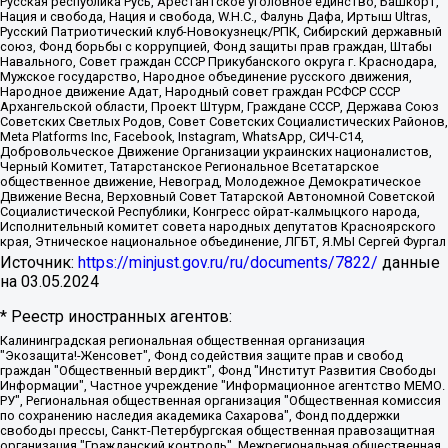
Русская республика Русь, Арестантское уголовное единство, Башкорт,
Нация и свобода, Нация и свобода, W.H.С., Фалунь Дафа, Иртыш Ultras,
Русский Патриотический клуб-Новокузнецк/РПК, Сибирский державный
союз, Фонд борьбы с коррупцией, Фонд защиты прав граждан, Штабы
Навального, Совет граждан СССР Прикубанского округа г. Краснодара,
Мужское государство, Народное объединение русского движения,
Народное движение Адат, Народный совет граждан РСФСР СССР
Архангельской области, Проект Штурм, Граждане СССР, Держава Союз
Советских Светлых Родов, Совет Советских Социалистических Районов,
Meta Platforms Inc, Facebook, Instagram, WhatsApp, СИЧ-С14,
Добровольческое Движение Организации украинских националистов,
Черный Комитет, Татарстанское Региональное Всетатарское
общественное движение, Невоград, Молодежное Демократическое
Движение Весна, Верховный Совет Татарской Автономной Советской
Социалистической Республики, Конгресс ойрат-калмыцкого народа,
Исполнительный комитет совета народных депутатов Красноярского
края, Этническое национальное объединение, ЛГБТ, Я.МЫ Сергей Фургал
Источник:
https://minjust.gov.ru/ru/documents/7822/
данные
на
03.05.2024
* Реестр иностранных агентов:
Калининградская региональная общественная организация "Экозащита!-Женсовет", Фонд содействия защите прав и свобод граждан "Общественный вердикт", Фонд "Институт Развития Свободы Информации", Частное учреждение "Информационное агентство МЕМО. РУ", Региональная общественная организация "Общественная комиссия по сохранению наследия академика Сахарова", Фонд поддержки свободы прессы, Санкт-Петербургская общественная правозащитная организация "Гражданский контроль", Межрегиональная общественная организация "Информационно-просветительский центр "Мемориал", Региональный Фонд "Центр Защиты Прав Средств Массовой Информации", с 05.12.2023 Фонд "Центр Защиты Прав Средств массовой информации", Региональная общественная благотворительная организация помощи беженцам и мигрантам "Гражданское содействие", Негосударственное образовательное учреждение дополнительного профессионального образования (повышение квалификации) специалистов "АКАДЕМИЯ ПО ПРАВАМ ЧЕЛОВЕКА", Свердловская региональная общественная организация "Сутяжник", Автономная некоммерческая организация "Центр независимых социологических исследований", Союз общественных объединений "Российский исследовательский центр по правам человека", Региональное общественное учреждение научно-информационный центр "МЕМОРИАЛ", Некоммерческая организация "Фонд защиты гласности", Автономная некоммерческая организация "Институт прав человека", Городская общественная организация "Екатеринбургское общество "МЕМОРИАЛ", Городская общественная организация "Рязанское историко-просветительское и правозащитное общество "Мемориал" (Рязанский Мемориал), Челябинский региональный орган общественной самодеятельности – женское общественное объединение "Женщины Евразии", Челябинский региональный орган общественной самодеятельности "Уральская правозащитная группа", Фонд содействия защите здоровья и социальной справедливости имени Андрея Рылькова, Автономная Некоммерческая Организация "Аналитический Центр Юрия Левады", Автономная некоммерческая организация социальной поддержки населения "Проект Апрель", Региональная общественная организация помощи женщинам и детям, находящимся в кризисной ситуации "Информационно-методический центр "Анна", Фонд содействия развитию массовых коммуникаций и правовому просвещению "Так-так-Так", Фонд содействия устойчивому развитию "Серебряная тайга", Свердловский региональный общественный фонд социальных проектов "Новое время", "Idel.Реалии", Кавказ.Реалии, Крым.Реалии, Телеканал Настоящее Время, Татаро-башкирская служба Радио Свобода (Azatliq Radiosi), Радио Свободная Европа/Радио Свобода (PCE/PC), "Сибирь.Реалии", "Фактограф", Благотворительный фонд помощи осужденным и их семьям, Автономная некоммерческая организация "Институт глобализации и социальных движений", Фонд "В защиту прав заключенных", Частное учреждение "Центр поддержки и содействия развитию средств массовой информации", Пензенский региональный общественный благотворительный фонд "Гражданский союз", "Север.Реалии", Некоммерческая организация Фонд "Правовая инициатива", Общество с ограниченной ответственностью "Радио Свободная Европа/Радио Свобода", Чешское информационное агентство "MEDIUM-ORIENT", Красноярская региональная общественная организация "Мы против СПИДа", Камалягин Денис Николаевич, Маркелов Сергей Евгеньевич, Пономарев Лев Александрович, Савицкая Людмила Алексеевна, Автономная некоммерческая организация "Центр по работе с проблемой насилия "НАСИЛИЮ.НЕТ", Межрегиональный профессиональный союз работников здравоохранения "Альянс врачей", Юридическое лицо, зарегистрированное в Латвийской Республике, SIA "Medusa Project" (регистрационный номер 40103797863, дата регистрации 10.06.2014), Некоммерческая организация "Фонд по борьбе с коррупцией", Автономная некоммерческая организация "Институт права и публичной политики", Баданин Роман Сергеевич, Гликин Максим Александрович, Железнова Мария Михайловна, Лукьянова Юлия Сергеевна, Маетная Елизавета Витальевна, Маняхин Петр Борисович, Чуракова Ольга Владимировна, Ярош Юлия Петровна, Юридическое лицо "The Insider SIA", зарегистрированное в Риге, Латвийская Республика (дата регистрации 26.06.2015), являющееся администратором доменного имени интернет-издания "The Insider SIA", https://theins.ru, Постернак Алексей Евгеньевич, Рубин Михаил Аркадьевич, Анин Роман Александрович, Юридическое лицо Istories fonds, зарегистрированное в Латвийской Республике (регистрационный номер 50008295751, дата регистрации 24.02.2020), Великовский Дмитрий Александрович, Долинина Ирина Николаевна, Мароховская Алеся Алексеевна, Шлейнов Роман Юрьевич, Шмагун Олеся Валентиновна, Общество с ограниченной ответственностью "Альтаир 2021", Общество с ограниченной ответственностью "Вега 2021", Общество с ограниченной ответственностью "Главный редактор 2021", Общество с ограниченной ответственностью "Ромашки монолит", Важенков Артем Валерьевич, Ивановская областная общественная организация "Центр гендерных исследований", Гурман Юрий Альбертович, Медиапроект "ОВД-Инфо", Егоров Владимир Владимирович, Жилинский Владимир Александрович, Общество с ограниченной ответственностью "ЗП", Иванова София Юрьевна, Карезина Инна Павловна, Кильтау Екатерина Викторовна, Петров Алексей Викторович, Пискунов Сергей Евгеньевич, Смирнов Сергей Сергеевич, Тихонов Михаил Сергеевич, Общество с ограниченной ответственностью "ЖУРНАЛИСТ-ИНОСТРАННЫЙ АГЕНТ", Арапова Галина Юрьевна, Вольтская Татьяна Анатольевна, Американская компания "Mason G.E.S. Anonymous Foundation" (США), являющаяся владельцем интернет-издания https://mnews.world/, Компания "Stichting Bellingcat", зарегистрированная в Нидерландах (дата регистрации 11.07.2018), Захаров Андрей Вячеславович, Клепиковская Екатерина Дмитриевна, Общество с ограниченной ответственностью "МЕМО", Перл Роман Александрович, Симонов Евгений Алексеевич, Соловьева Елена Анатольевна, Сотников Даниил Владимирович, Сурначева Елизавета Дмитриевна, Автономная некоммерческая организация по защите прав человека и информированию населения "Якутия – Наше Мнение", Общество с ограниченной ответственностью "Москоу диджитал медиа", с 26.01.2023 Общество с ограниченной ответственностью "Чайка Белые сады", Ветошкина Валерия Валерьевна, Заговора Максим Александрович, Межрегиональное общественное движение "Российская ЛГБТ - сеть", Оленичев Максим Владимирович, Павлов Иван Юрьевич, Скворцова Елена Сергеевна, Общество с ограниченной ответственностью "Как бы инагент", Кочетков Игорь Викторович, Общество с ограниченной ответственностью "Честные выборы", Еланчик Олег Александрович, Общество с ограниченной ответственностью "Нобелевский призыв", Гималова Регина Эмилевна, Григорьев Андрей Валерьевич, Григорьева Алина Александровна, Ассоциация по содействию защите прав призывников, альтернативнослужащих и военнослужащих "Правозащитная группа "Гражданин.Армия.Право", Хисамова Регина Фаритовна, Автономная некоммерческая организация по реализации социально-правовых программ "Лилит", Дальневосточное общественное движение "Маяк", Санкт-Петербургская ЛГБТ-инициативная группа "Выход", Инициативная группа ЛГБТ+ "Реверс", Алексеев Андрей Викторович, Бекбулатова Таисия Львовна, Беляев Иван Михайлович, Владыкина Елена Сергеевна, Гельман Марат Александрович, Никульшина Вероника Юрьевна, Толоконникова Надежда Андреевна, Шендерович Виктор Анатольевич, Общество с ограниченной ответственностью "Данное сообщение", Общество с ограниченной ответственностью Издательский дом "Новая глава", Айнбиндер Александра Александровна, Московский комьюнити-центр для ЛГБТ+инициатив, Благотворительный фонд развития филантропии, Deutsche Welle (Германия, Kurt-Schumacher-Strasse 3, 53113 Bonn), Борзунова Мария Михайловна, Воробьев Виктор Викторович, Голубева Анна Львовна, Константинова Алла Михайловна, Малкова Ирина Владимировна, Мурадов Мурад Абдулгалимович, Осетинская Елизавета Николаевна, Понасенков Евгений Николаевич, Ганапольский Матвей Юрьевич, Киселев Евгений Алексеевич, Борухович Ирина Григорьевна, Дремин Иван Тимофеевич, Дубровский Дмитрий Викторович, Красноярская региональная общественная организация поддержки и развития альтернативных образовательных технологий и межкультурных коммуникаций "ИНТЕРРА", Маяковская Екатерина Алексеевна, Фейгин Марк Захарович, Филимонов Андрей Викторович, Дзугкоева Регина Николаевна, Доброхотов Роман Александрович, Дудь Юрий Александрович, Елкин Сергей Владимирович, Кругликов Кирилл Игоревич, Сабунаева Мария Леонидовна, Семенов Алексей Владимирович, Шаинян Карен Багратович, Шульман Екатерина Михайловна, Асафьев Артур Валерьевич, Вахштайн Виктор Семенович, Венедиктов Алексей Алексеевич, Лушникова Екатерина Евгеньевна, Волков Леонид Михайлович, Невзоров Александр Глебович, Пархоменко Сергей Борисович, Сироткин Ярослав Николаевич, Кара-Мурза Владимир Владимирович, Баранова Наталья Владимировна, Гозман Леонид Яковлевич, Кагарлицкий Борис Юльевич, Климарев Михаил Валерьевич, Милов Владимир Станиславович, Автономная некоммерческая организация Краснодарский центр современного искусства "Типография", Моргенштерн Алишер Тагирович, Соболь Любовь Эдуардовна, Общество с ограниченной ответственностью "ЛИЗА НОРМ", Каспаров Гарри Кимович, Ходорковский Михаил Борисович, Общество с ограниченной ответственностью "Апрельские тезисы", Данилович Ирина Брониславовна, Кашин Олег Владимирович, Петров Николай Владимирович, Пивоваров Алексей Владимирович, Соколов Михаил Владимирович, Цветкова Юлия Владимировна, Чичваркин Евгений Александрович, Комитет против пыток/Команда против пыток, Общество с ограниченной ответственностью "Первый научный", Общество с ограниченной ответственностью "Вертолет и ко", Белоцерковская Вероника Борисовна, Кац Максим Евгеньевич, Лазарева Татьяна Юрьевна, Шаведдинов Руслан Табризович, Яшин Илья Валерьевич, Общество с ограниченной ответственностью "Иноагент ААВ", Алешковский Дмитрий Петрович, Альбац Евгения Марковна, Быков Дмитрий Львович, Галямина Юлия Евгеньевна, Лойко Сергей Леонидович, Мартынов Кирилл Константинович, Медведев Сергей Александрович, Крашенинников Федор Геннадиевич, Гордеева Катерина Вл