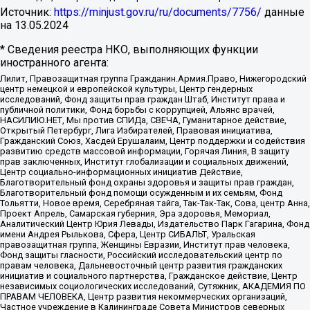
Источник:
https://minjust.gov.ru/ru/documents/7756/
данные
на
13.05.2024
* Сведения реестра НКО, выполняющих функции
иностранного агента:
Лилит, Правозащитная группа Гражданин.Армия.Право, Нижегородский
центр немецкой и европейской культуры, Центр гендерных
исследований, Фонд защиты прав граждан Штаб, Институт права и
публичной политики, Фонд борьбы с коррупцией, Альянс врачей,
НАСИЛИЮ.НЕТ, Мы против СПИДа, СВЕЧА, Гуманитарное действие,
Открытый Петербург, Лига Избирателей, Правовая инициатива,
Гражданский Союз, Хасдей Ерушалаим, Центр поддержки и содействия
развитию средств массовой информации, Горячая Линия, В защиту
прав заключенных, Институт глобализации и социальных движений,
Центр социально-информационных инициатив Действие,
Благотворительный фонд охраны здоровья и защиты прав граждан,
Благотворительный фонд помощи осужденным и их семьям, Фонд
Тольятти, Новое время, Серебряная тайга, Так-Так-Так, Сова, центр Анна,
Проект Апрель, Самарская губерния, Эра здоровья, Мемориал,
Аналитический Центр Юрия Левады, Издательство Парк Гагарина, Фонд
имени Андрея Рылькова, Сфера, Центр СИБАЛЬТ, Уральская
правозащитная группа, Женщины Евразии, Институт прав человека,
Фонд защиты гласности, Российский исследовательский центр по
правам человека, Дальневосточный центр развития гражданских
инициатив и социального партнерства, Гражданское действие, Центр
независимых социологических исследований, Сутяжник, АКАДЕМИЯ ПО
ПРАВАМ ЧЕЛОВЕКА, Центр развития некоммерческих организаций,
Частное учреждение в Калининграде Совета Министров северных