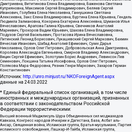
Дмитриевна, Вититинова Елена Владимировна, Баженова Светлана
Куприяновна, Максимов Сергей Владимирович, Беляев Сергей
Иванович, Голубева Елена Николаевна, Ганнушкина Светлана
Алексеевна, Закс Елена Владимировна, Буртина Елена Юрьевна, Гендель
Людмила Залмановна, Кокорина Екатерина Алексеевна, Шуманов Илья
Вячеславович, Арапова Галина Юрьевна, Свечников Анатолий
Мариевич, Прохоров Вадим Юрьевич, Шахова Елена Владимировна,
Подузов Сергей Васильевич, Протасова Ирина Вячеславовна,
Литинский Леонид Борисович, Лукашевский Сергей Маркович, Бахмин
Вячеслав Иванович, Шабад Анатолий Ефимович, Сухих Дарья
Николаевна, Орлов Олег Петрович, Добровольская Анна Дмитриевна,
Королева Александра Евгеньевна, Смирнов Владимир Александрович,
Вицин Сергей Ефимович, Золотухин Борис Андреевич, Левинсон Лев
Семенович, Локшина Татьяна Иосифовна, Орлов Олег Петрович,
Полякова Мара Федоровна, Резник Генри Маркович, Захаров Герман
Константинович
Источник:
http://unro.minjust.ru/NKOForeignAgent.aspx
данные на
24.03.2022
* Единый федеральный список организаций, в том числе
иностранных и международных организаций, признанных
в соответствии с законодательством Российской
Федерации террористическими:
Высший военный Маджлисуль Шура Объединенных сил моджахедов
Кавказа, Конгресс народов Ичкерии и Дагестана, База, Асбат аль-
Ансар, Священная война, Исламская группа, Братья-мусульмане, Партия
исламского освобождения, Лашкар-И-Тайба, Исламская группа,