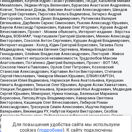
Для повышения удобства сайта мы используем
Источник:
https://minjust.gov.ru/uploaded/files/reestr-
cookies (
подробнее
). К сайту подключены