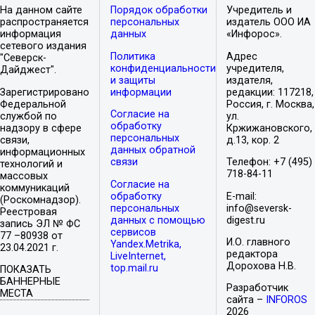
На данном сайте
Порядок обработки
Учредитель и
распространяется
персональных
издатель ООО ИА
информация
данных
«Инфорос».
сетевого издания
Политика
Адрес
"Северск-
конфиденциальности
учредителя,
Дайджест".
и защиты
издателя,
Зарегистрировано
информации
редакции: 117218,
Федеральной
Россия, г. Москва,
Согласие на
службой по
ул.
обработку
надзору в сфере
Кржижановского,
персональных
связи,
д.13, кор. 2
данных обратной
информационных
связи
Телефон: +7 (495)
технологий и
718-84-11
массовых
Согласие на
коммуникаций
обработку
E-mail:
(Роскомнадзор).
персональных
info@seversk-
Реестровая
данных с помощью
digest.ru
запись ЭЛ № ФС
сервисов
77 –80938 от
И.О. главного
Yandex.Metrika,
23.04.2021 г.
редактора
LiveInternet,
Дорохова Н.В.
top.mail.ru
ПОКАЗАТЬ
БАННЕРНЫЕ
Разработчик
МЕСТА
сайта –
INFOROS
2026