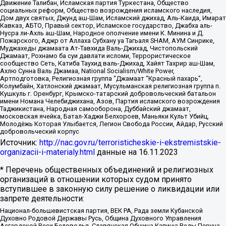
Движение Талибан, Исламская партия Туркестана, Общество
социальных реформ, Общество возрождения исламского наследия,
Дом двух святых, Джунд аш-Шам, Исламский джихад, Аль-Каида, Имарат
Кавказ, АБТО, Правый сектор, Исламское государство, Джабха аль-
Нусра ли-Ахль аш-Шам, Народное ополчение имени К. Минина и Д.
Пожарского, Аджр от Аллаха Субхану уа Тагьаля SHAM, АУМ Синрике,
Муджахеды джамаата Ат-Тавхида Валь-Джихад, Чистопольский
Джамаат, Рохнамо ба суи давлати исломи, Террористическое
сообщество Сеть, Катиба Таухид валь-Джихад, Хайят Тахрир аш-Шам,
Ахлю Сунна Валь Джамаа, National Socialism/White Power,
Артподготовка, Религиозная группа “Джамаат “Красный пахарь”,
Колумбайн, Хатлонский джамаат, Мусульманская религиозная группа п.
Кушкуль г. Оренбург, Крымско-татарский добровольческий батальон
имени Номана Челебиджихана, Азов, Партия исламского возрождения
Таджикистана, Народная самооборона, Дуббайский джамаат,
московская ячейка, Батал-Хаджи Белхороев, Маньяки Культ Убийц,
Молодёжь Которая Улыбается, Легион Свобода России, Айдар, Русский
добровольческий корпус
Источник:
http://nac.gov.ru/terroristicheskie-i-ekstremistskie-
organizacii-i-materialy.html
данные на
16.11.2023
* Перечень общественных объединений и религиозных
организаций в отношении которых судом принято
вступившее в законную силу решение о ликвидации или
запрете деятельности:
Национал-большевистская партия, ВЕК РА, Рада земли Кубанской
Духовно Родовой Державы Русь, Община Духовного Управления
Асгардской Веси Беловодья, Славянская Община Капища Веды Перуна,