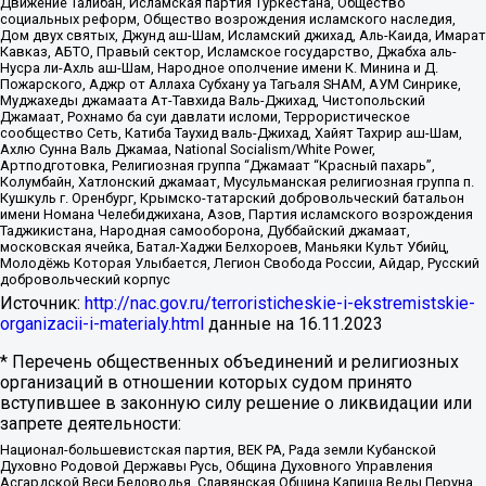
Движение Талибан, Исламская партия Туркестана, Общество
социальных реформ, Общество возрождения исламского наследия,
Дом двух святых, Джунд аш-Шам, Исламский джихад, Аль-Каида, Имарат
Кавказ, АБТО, Правый сектор, Исламское государство, Джабха аль-
Нусра ли-Ахль аш-Шам, Народное ополчение имени К. Минина и Д.
Пожарского, Аджр от Аллаха Субхану уа Тагьаля SHAM, АУМ Синрике,
Муджахеды джамаата Ат-Тавхида Валь-Джихад, Чистопольский
Джамаат, Рохнамо ба суи давлати исломи, Террористическое
сообщество Сеть, Катиба Таухид валь-Джихад, Хайят Тахрир аш-Шам,
Ахлю Сунна Валь Джамаа, National Socialism/White Power,
Артподготовка, Религиозная группа “Джамаат “Красный пахарь”,
Колумбайн, Хатлонский джамаат, Мусульманская религиозная группа п.
Кушкуль г. Оренбург, Крымско-татарский добровольческий батальон
имени Номана Челебиджихана, Азов, Партия исламского возрождения
Таджикистана, Народная самооборона, Дуббайский джамаат,
московская ячейка, Батал-Хаджи Белхороев, Маньяки Культ Убийц,
Молодёжь Которая Улыбается, Легион Свобода России, Айдар, Русский
добровольческий корпус
Источник:
http://nac.gov.ru/terroristicheskie-i-ekstremistskie-
organizacii-i-materialy.html
данные на
16.11.2023
* Перечень общественных объединений и религиозных
организаций в отношении которых судом принято
вступившее в законную силу решение о ликвидации или
запрете деятельности:
Национал-большевистская партия, ВЕК РА, Рада земли Кубанской
Духовно Родовой Державы Русь, Община Духовного Управления
Асгардской Веси Беловодья, Славянская Община Капища Веды Перуна,