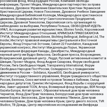
российский фонд, Фонд Будущее России, Компания свободы
информации, Проект Медиа, Международное партнерство за права
человека, Духовное Управление Евангельских Христиан Украинской
Христианской Церкви, Новое Поколение, Духовное Учебное Заведение
Международный Библейский Колледж, Международное христианское
движение, Всемирный Институт Саентологических Предприятий,
Церковь Духовной Технологии, Европейская сеть организаций по
наблюдению за выборами, Республика Польша, СВОБОДНЫЙ ИДЕЛЬ-
УРАЛ, Ассоциация развития журналистики, IStories fonds, Королевский
Институт Международных Отношений, КРИМСЬКА ПРАВОЗАХИСНА
ГРУПА, Фонд имени Генриха Бёлля, Stichting Bellingcat, Bellingcat Ltd, The
Insider, Институт правовой инициативы Центральной и Восточной
Европы, Фонд Открытой Эстонии, Calvert 22 Foundation, Канадский
украинский конгресс, Институт Макдональда-Лорье, Украинская
национальная федерация Канады, Декабристы, Международный
научный центр им Вудро Вильсона, Свободная пресса, Возрождение,
Всеукраинский духовный центр , Риддл, Русский антивоенный комитет в
Швеции, Проект Медуза, Фонд Андрея Сахарова, Форум свободной
России, Лига Свободных Наций, Transparеncy International, Форум
Свободных Народов ПостРоссии, Солидарность с гражданским
движением в России – Solidarus, КрымSOS, Свободный университет,
Институт государственного управления, Форум гражданского общества
Россия, Беллона, Союз жителей островов Тисима и Хабомаи, Съезд
народных депутатов, Гринпис Интернешнл, Фонд борьбы с коррупцией
Инк, Завет церквей TCCN, Агора, Всемирный фонд природы, BDR Novaja
Gazeta-Europe, Алтай проект, Образовательный дом прав человека
Чернигов, Фонд Дом Прав Человека, Белорусский дом прав человека
имени Бориса Звозскова, Дом прав человека Тбилиси, Дом прав
человека Ереван, Дом прав человека Крым, Центр дикого лосося, TVR
Studios, ТВ Дождь, Центр европейских исследований им Вилфрида