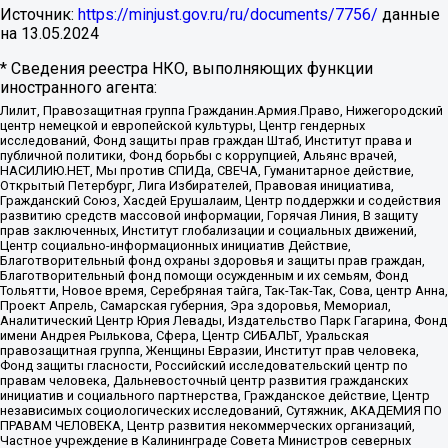
Источник:
https://minjust.gov.ru/ru/documents/7756/
данные
на
13.05.2024
* Сведения реестра НКО, выполняющих функции
иностранного агента:
Лилит, Правозащитная группа Гражданин.Армия.Право, Нижегородский
центр немецкой и европейской культуры, Центр гендерных
исследований, Фонд защиты прав граждан Штаб, Институт права и
публичной политики, Фонд борьбы с коррупцией, Альянс врачей,
НАСИЛИЮ.НЕТ, Мы против СПИДа, СВЕЧА, Гуманитарное действие,
Открытый Петербург, Лига Избирателей, Правовая инициатива,
Гражданский Союз, Хасдей Ерушалаим, Центр поддержки и содействия
развитию средств массовой информации, Горячая Линия, В защиту
прав заключенных, Институт глобализации и социальных движений,
Центр социально-информационных инициатив Действие,
Благотворительный фонд охраны здоровья и защиты прав граждан,
Благотворительный фонд помощи осужденным и их семьям, Фонд
Тольятти, Новое время, Серебряная тайга, Так-Так-Так, Сова, центр Анна,
Проект Апрель, Самарская губерния, Эра здоровья, Мемориал,
Аналитический Центр Юрия Левады, Издательство Парк Гагарина, Фонд
имени Андрея Рылькова, Сфера, Центр СИБАЛЬТ, Уральская
правозащитная группа, Женщины Евразии, Институт прав человека,
Фонд защиты гласности, Российский исследовательский центр по
правам человека, Дальневосточный центр развития гражданских
инициатив и социального партнерства, Гражданское действие, Центр
независимых социологических исследований, Сутяжник, АКАДЕМИЯ ПО
ПРАВАМ ЧЕЛОВЕКА, Центр развития некоммерческих организаций,
Частное учреждение в Калининграде Совета Министров северных