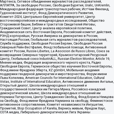
Мартенса, Сетевое объединение журналистов расследователей,
АЛЛАТРА, За свободную Россию, Свободная Бурятия, Uralic, UnKremlin,
Международная федерация транспортных рабочих, ИстЧам Финланд,
Гудзоновский институт, Фонд Демократического Развития,
Комитет-2024, Центрально-Европейский университет, Центр
восточноевропейских и международных исследований, Общество
Сторожевой башни, Библии и трактатов Свидетелей Иеговы,
Гражданский Совет, Центр анализа европейской политики,
Академическая сеть Восточная Европа, Российский комитет действия,
РЭНД корпорейшн, Русская Америка за демократию в России,
Настоящая Россия, Глобальная сеть журналистов-расследователей,
Служба поддержки, Свободная Россия Берлин, Свободная Россия
Северный Рейн-Вестфалия, Фонд глобальной помощи, Антивоенный
комитет России, Russie-Libertes, La Asocicion de Rusos Libres, Союз за
возвращение Северных территорий, Крымскотатарский Ресурсный
Центр, Глобальный союз IndustriALL, Russian Election Monitor, Article 19,
Мнение медиа, Федерация анархического черного креста, Радио
Свободная Европа, Германское общество изучения Восточной Европы,
Фонд имени Фридриха Эберта, XZ gGmbH, Мобильная академия
поддержки гендерной демократии и миротворчества, Форум имени
Льва Копелева, American Councils for International Education, Cultural
Vistas, Institute of International Education, Антивоенное движение Антальи,
Открытый диалог, Школа международных отношений и
государственной политики им Питера Мунка, Российско-канадский
демократический альянс, Школа международных отношений им
Нормана Патерсона, Центр Гражданских Свобод, Фонд Бориса Немцова
за Свободу, Фонд имени Фридриха Науманна за свободу, Феминистское
антивоенное сопротивление, Комитет независимости Ингушетии,
Прометей, Stop Occupation of Karelia, Вернись живым, Фридом Хаус,
СОТА медиа, Либерально-демократическая Лига Украины