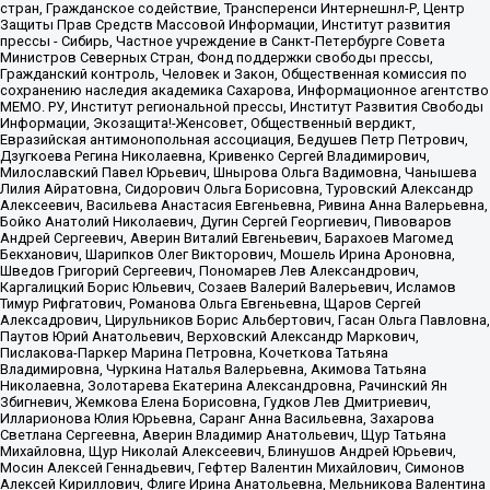
стран, Гражданское содействие, Трансперенси Интернешнл-Р, Центр
Защиты Прав Средств Массовой Информации, Институт развития
прессы - Сибирь, Частное учреждение в Санкт-Петербурге Совета
Министров Северных Стран, Фонд поддержки свободы прессы,
Гражданский контроль, Человек и Закон, Общественная комиссия по
сохранению наследия академика Сахарова, Информационное агентство
МЕМО. РУ, Институт региональной прессы, Институт Развития Свободы
Информации, Экозащита!-Женсовет, Общественный вердикт,
Евразийская антимонопольная ассоциация, Бедушев Петр Петрович,
Дзугкоева Регина Николаевна, Кривенко Сергей Владимирович,
Милославский Павел Юрьевич, Шнырова Ольга Вадимовна, Чанышева
Лилия Айратовна, Сидорович Ольга Борисовна, Туровский Александр
Алексеевич, Васильева Анастасия Евгеньевна, Ривина Анна Валерьевна,
Бойко Анатолий Николаевич, Дугин Сергей Георгиевич, Пивоваров
Андрей Сергеевич, Аверин Виталий Евгеньевич, Барахоев Магомед
Бекханович, Шарипков Олег Викторович, Мошель Ирина Ароновна,
Шведов Григорий Сергеевич, Пономарев Лев Александрович,
Каргалицкий Борис Юльевич, Созаев Валерий Валерьевич, Исламов
Тимур Рифгатович, Романова Ольга Евгеньевна, Щаров Сергей
Алексадрович, Цирульников Борис Альбертович, Гасан Ольга Павловна,
Паутов Юрий Анатольевич, Верховский Александр Маркович,
Пислакова-Паркер Марина Петровна, Кочеткова Татьяна
Владимировна, Чуркина Наталья Валерьевна, Акимова Татьяна
Николаевна, Золотарева Екатерина Александровна, Рачинский Ян
Збигневич, Жемкова Елена Борисовна, Гудков Лев Дмитриевич,
Илларионова Юлия Юрьевна, Саранг Анна Васильевна, Захарова
Светлана Сергеевна, Аверин Владимир Анатольевич, Щур Татьяна
Михайловна, Щур Николай Алексеевич, Блинушов Андрей Юрьевич,
Мосин Алексей Геннадьевич, Гефтер Валентин Михайлович, Симонов
Алексей Кириллович, Флиге Ирина Анатольевна, Мельникова Валентина