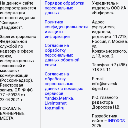
На данном сайте
Порядок обработки
Учредитель и
распространяется
персональных
издатель ООО ИА
информация
данных
«Инфорос».
сетевого издания
Политика
Адрес
"Северск-
конфиденциальности
учредителя,
Дайджест".
и защиты
издателя,
Зарегистрировано
информации
редакции: 117218,
Федеральной
Россия, г. Москва,
Согласие на
службой по
ул.
обработку
надзору в сфере
Кржижановского,
персональных
связи,
д.13, кор. 2
данных обратной
информационных
связи
Телефон: +7 (495)
технологий и
718-84-11
массовых
Согласие на
коммуникаций
обработку
E-mail:
(Роскомнадзор).
персональных
info@seversk-
Реестровая
данных с помощью
digest.ru
запись ЭЛ № ФС
сервисов
77 –80938 от
И.О. главного
Yandex.Metrika,
23.04.2021 г.
редактора
LiveInternet,
Дорохова Н.В.
top.mail.ru
ПОКАЗАТЬ
БАННЕРНЫЕ
Разработчик
МЕСТА
сайта –
INFOROS
2026