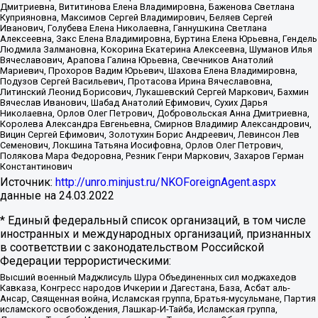
Дмитриевна, Вититинова Елена Владимировна, Баженова Светлана
Куприяновна, Максимов Сергей Владимирович, Беляев Сергей
Иванович, Голубева Елена Николаевна, Ганнушкина Светлана
Алексеевна, Закс Елена Владимировна, Буртина Елена Юрьевна, Гендель
Людмила Залмановна, Кокорина Екатерина Алексеевна, Шуманов Илья
Вячеславович, Арапова Галина Юрьевна, Свечников Анатолий
Мариевич, Прохоров Вадим Юрьевич, Шахова Елена Владимировна,
Подузов Сергей Васильевич, Протасова Ирина Вячеславовна,
Литинский Леонид Борисович, Лукашевский Сергей Маркович, Бахмин
Вячеслав Иванович, Шабад Анатолий Ефимович, Сухих Дарья
Николаевна, Орлов Олег Петрович, Добровольская Анна Дмитриевна,
Королева Александра Евгеньевна, Смирнов Владимир Александрович,
Вицин Сергей Ефимович, Золотухин Борис Андреевич, Левинсон Лев
Семенович, Локшина Татьяна Иосифовна, Орлов Олег Петрович,
Полякова Мара Федоровна, Резник Генри Маркович, Захаров Герман
Константинович
Источник:
http://unro.minjust.ru/NKOForeignAgent.aspx
данные на
24.03.2022
* Единый федеральный список организаций, в том числе
иностранных и международных организаций, признанных
в соответствии с законодательством Российской
Федерации террористическими:
Высший военный Маджлисуль Шура Объединенных сил моджахедов
Кавказа, Конгресс народов Ичкерии и Дагестана, База, Асбат аль-
Ансар, Священная война, Исламская группа, Братья-мусульмане, Партия
исламского освобождения, Лашкар-И-Тайба, Исламская группа,