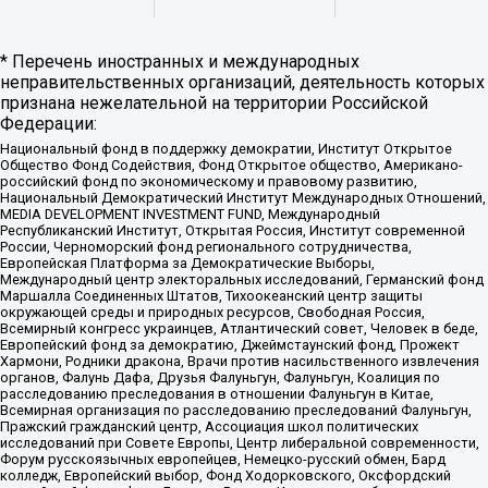
* Перечень иностранных и международных
неправительственных организаций, деятельность которых
признана нежелательной на территории Российской
Федерации:
Национальный фонд в поддержку демократии, Институт Открытое
Общество Фонд Содействия, Фонд Открытое общество, Американо-
российский фонд по экономическому и правовому развитию,
Национальный Демократический Институт Международных Отношений,
MEDIA DEVELOPMENT INVESTMENT FUND, Международный
Республиканский Институт, Открытая Россия, Институт современной
России, Черноморский фонд регионального сотрудничества,
Европейская Платформа за Демократические Выборы,
Международный центр электоральных исследований, Германский фонд
Маршалла Соединенных Штатов, Тихоокеанский центр защиты
окружающей среды и природных ресурсов, Свободная Россия,
Всемирный конгресс украинцев, Атлантический совет, Человек в беде,
Европейский фонд за демократию, Джеймстаунский фонд, Прожект
Хармони, Родники дракона, Врачи против насильственного извлечения
органов, Фалунь Дафа, Друзья Фалуньгун, Фалуньгун, Коалиция по
расследованию преследования в отношении Фалуньгун в Китае,
Всемирная организация по расследованию преследований Фалуньгун,
Пражский гражданский центр, Ассоциация школ политических
исследований при Совете Европы, Центр либеральной современности,
Форум русскоязычных европейцев, Немецко-русский обмен, Бард
колледж, Европейский выбор, Фонд Ходорковского, Оксфордский