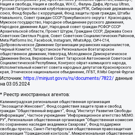
Нация и свобода, Нация и свобода, W.H.С., Фалунь Дафа, Иртыш Ultras,
Русский Патриотический клуб-Новокузнецк/РПК, Сибирский державный
союз, Фонд борьбы с коррупцией, Фонд защиты прав граждан, Штабы
Навального, Совет граждан СССР Прикубанского округа г. Краснодара,
Мужское государство, Народное объединение русского движения,
Народное движение Адат, Народный совет граждан РСФСР СССР
Архангельской области, Проект Штурм, Граждане СССР, Держава Союз
Советских Светлых Родов, Совет Советских Социалистических Районов,
Meta Platforms Inc, Facebook, Instagram, WhatsApp, СИЧ-С14,
Добровольческое Движение Организации украинских националистов,
Черный Комитет, Татарстанское Региональное Всетатарское
общественное движение, Невоград, Молодежное Демократическое
Движение Весна, Верховный Совет Татарской Автономной Советской
Социалистической Республики, Конгресс ойрат-калмыцкого народа,
Исполнительный комитет совета народных депутатов Красноярского
края, Этническое национальное объединение, ЛГБТ, Я.МЫ Сергей Фургал
Источник:
https://minjust.gov.ru/ru/documents/7822/
данные
на
03.05.2024
* Реестр иностранных агентов:
Калининградская региональная общественная организация "Экозащита!-Женсовет", Фонд содействия защите прав и свобод граждан "Общественный вердикт", Фонд "Институт Развития Свободы Информации", Частное учреждение "Информационное агентство МЕМО. РУ", Региональная общественная организация "Общественная комиссия по сохранению наследия академика Сахарова", Фонд поддержки свободы прессы, Санкт-Петербургская общественная правозащитная организация "Гражданский контроль", Межрегиональная общественная организация "Информационно-просветительский центр "Мемориал", Региональный Фонд "Центр Защиты Прав Средств Массовой Информации", с 05.12.2023 Фонд "Центр Защиты Прав Средств массовой информации", Региональная общественная благотворительная организация помощи беженцам и мигрантам "Гражданское содействие", Негосударственное образовательное учреждение дополнительного профессионального образования (повышение квалификации) специалистов "АКАДЕМИЯ ПО ПРАВАМ ЧЕЛОВЕКА", Свердловская региональная общественная организация "Сутяжник", Автономная некоммерческая организация "Центр независимых социологических исследований", Союз общественных объединений "Российский исследовательский центр по правам человека", Региональное общественное учреждение научно-информационный центр "МЕМОРИАЛ", Некоммерческая организация "Фонд защиты гласности", Автономная некоммерческая организация "Институт прав человека", Городская общественная организация "Екатеринбургское общество "МЕМОРИАЛ", Городская общественная организация "Рязанское историко-просветительское и правозащитное общество "Мемориал" (Рязанский Мемориал), Челябинский региональный орган общественной самодеятельности – женское общественное объединение "Женщины Евразии", Челябинский региональный орган общественной самодеятельности "Уральская правозащитная группа", Фонд содействия защите здоровья и социальной справедливости имени Андрея Рылькова, Автономная Некоммерческая Организация "Аналитический Центр Юрия Левады", Автономная некоммерческая организация социальной поддержки населения "Проект Апрель", Региональная общественная организация помощи женщинам и детям, находящимся в кризисной ситуации "Информационно-методический центр "Анна", Фонд содействия развитию массовых коммуникаций и правовому просвещению "Так-так-Так", Фонд содействия устойчивому развитию "Серебряная тайга", Свердловский региональный общественный фонд социальных проектов "Новое время", "Idel.Реалии", Кавказ.Реалии, Крым.Реалии, Телеканал Настоящее Время, Татаро-башкирская служба Радио Свобода (Azatliq Radiosi), Радио Свободная Европа/Радио Свобода (PCE/PC), "Сибирь.Реалии", "Фактограф", Благотворительный фонд помощи осужденным и их семьям, Автономная некоммерческая организация "Институт глобализации и социальных движений", Фонд "В защиту прав заключенных", Частное учреждение "Центр поддержки и содействия развитию средств массовой информации", Пензенский региональный общественный благотворительный фонд "Гражданский союз", "Север.Реалии", Некоммерческая организация Фонд "Правовая инициатива", Общество с ограниченной ответственностью "Радио Свободная Европа/Радио Свобода", Чешское информационное агентство "MEDIUM-ORIENT", Красноярская региональная общественная организация "Мы против СПИДа", Камалягин Денис Николаевич, Маркелов Сергей Евгеньевич, Пономарев Лев Александрович, Савицкая Людмила Алексеевна, Автономная некоммерческая организация "Центр по работе с проблемой насилия "НАСИЛИЮ.НЕТ", Межрегиональный профессиональный союз работников здравоохранения "Альянс врачей", Юридическое лицо, зарегистрированное в Латвийской Республике, SIA "Medusa Project" (регистрационный номер 40103797863, дата регистрации 10.06.2014), Некоммерческая организация "Фонд по борьбе с коррупцией", Автономная некоммерческая организация "Институт права и публичной политики", Баданин Роман Сергеевич, Гликин Максим Александрович, Железнова Мария Михайловна, Лукьянова Юлия Сергеевна, Маетная Елизавета Витальевна, Маняхин Петр Борисович, Чуракова Ольга Владимировна, Ярош Юлия Петровна, Юридическое лицо "The Insider SIA", зарегистрированное в Риге, Латвийская Республика (дата регистрации 26.06.2015), являющееся администратором доменного имени интернет-издания "The Insider SIA", https://theins.ru, Постернак Алексей Евгеньевич, Рубин Михаил Аркадьевич, Анин Роман Александрович, Юридическое лицо Istories fonds, зарегистрированное в Латвийской Республике (регистрационный номер 50008295751, дата регистрации 24.02.2020), Великовский Дмитрий Александрович, Долинина Ирина Николаевна, Мароховская Алеся Алексеевна, Шлейнов Роман Юрьевич, Шмагун Олеся Валентиновна, Общество с ограниченной ответственностью "Альтаир 2021", Общество с ограниченной ответственностью "Вега 2021", Общество с ограниченной ответственностью "Главный редактор 2021", Общество с ограниченной ответственностью "Ромашки монолит", Важенков Артем Валерьевич, Ивановская областная общественная организация "Центр гендерных исследований", Гурман Юрий Альбертович, Медиапроект "ОВД-Инфо", Егоров Владимир Владимирович, Жилинский Владимир Александрович, Общество с ограниченной ответственностью "ЗП", Иванова София Юрьевна, Карезина Инна Павловна, Кильтау Екатерина Викторовна, Петров Алексей Викторович, Пискунов Сергей Евгеньевич, Смирнов Сергей Сергеевич, Тихонов Михаил Сергеевич, Общество с ограниченной ответственностью "ЖУРНАЛИСТ-ИНОСТРАННЫЙ АГЕНТ", Арапова Галина Юрьевна, Вольтская Татьяна Анатольевна, Американская компания "Mason G.E.S. Anonymous Foundation" (США), являющаяся владельцем интернет-издания https://mnews.world/, Компания "Stichting Bellingcat", зарегистрированная в Нидерландах (дата регистрации 11.07.2018), Захаров Андрей Вячеславович, Клепиковская Екатерина Дмитриевна, Общество с ограниченной ответственностью "МЕМО", Перл Роман Александрович, Симонов Евгений Алексеевич, Соловьева Елена Анатольевна, Сотников Даниил Владимирович, Сурначева Елизавета Дмитриевна, Автономная некоммерческая организация по защите прав человека и информированию населения "Якутия – Наше Мнение", Общество с ограниченной ответственностью "Москоу диджитал медиа", с 26.01.2023 Общество с ограниченной ответственностью "Чайка Белые сады", Ветошкина Валерия Валерьевна, Заговора Максим Александрович, Межрегиональное общественное движение "Российская ЛГБТ - сеть", Оленичев Максим Владимирович, Павлов Иван Юрьевич, Скворцова Елена Сергеевна, Общество с ограниченной ответственностью "Как бы инагент", Кочетков Игорь Викторович, Общество с ограниченной ответственностью "Честные выборы", Еланчик Олег Александрович, Общество с ограниченной ответственностью "Нобелевский призыв", Гималова Регина Эмилевна, Григорьев Андрей Валерьевич, Григорьева Алина Александровна, Ассоциация по содействию защите прав призывников, альтернативнослужащих и военнослужащих "Правозащитная группа "Гражданин.Армия.Право", Хисамова Регина Фаритовна, Автономная некоммерческая организация по реализации социально-правовых программ "Лилит", Дальневосточное общественное движение "Маяк", Санкт-Петербургская ЛГБТ-инициативная группа "Выход", Инициативная группа ЛГБТ+ "Реверс", Алексеев Андрей Викторович, Бекбулатова Таисия Львовна, Беляев Иван Михайлович, Владыкина Елена Сергеевна, Гельман Марат Александрович, Никульшина Вероника Юрьевна, Толоконникова Надежда Андреевна, Шендерович Виктор Анатольевич, Общество с ограниченной ответственностью "Данное сообщение", Общество с ограниченной ответственностью Издательский дом "Новая глава", Айнбиндер Александра Александровна, Московский комьюнити-центр для ЛГБТ+инициатив, Благотворительный фонд развития филантропии, Deutsche Welle (Германия, Kurt-Schumacher-Strasse 3, 53113 Bonn), Борзунова Мария Михайловна, Воробьев Виктор Викторович, Голубева Анна Львовна, Константинова Алла Михайловна, Малкова Ирина Владимировна, Мурадов Мурад Абдулгалимович, Осетинская Елизавета Николаевна, Понасенков Евгений Николаевич, Ганапольский Матвей Юрьевич, Киселев Евгений Алексеевич, Борухович Ирина Григорьевна, Дремин Иван Тимофеевич, Дубровский Дмитрий Викторович, Красноярская региональная общественная организация поддержки и развития альтернативных образовательных технологий и межкультурных коммуникаций "ИНТЕРРА", Маяковская Екатерина Алексеевна, Фейгин Марк Захарович, Филимонов Андрей Викторович, Дзугкоева Регина Николаевна, Доброхотов Роман Александрович, Дудь Юрий Александрович, Елкин Сергей Владимирович, Кругликов Кирилл Игоревич, Сабунаева Мария Леонидовна, Семенов Алексей Владимирович, Шаинян Карен Багратович, Шульман Екатерина Михайловна, Асафьев Артур Валерьевич, Вахштайн Виктор Семенович, Венедиктов Алексей Алексеевич, Лушникова Екатерина Евгеньевна, Волков Леонид Михайлович, Невзоров Александр Глебович, Пархоменко Сергей Борисович, Сироткин Ярослав Николаевич, Кара-Мурза Владимир Владимирович, Баранова Наталья Владимировна, Гозман Леонид Яковлевич, Кагарлицкий Борис Юльевич, Климарев Михаил Валерьевич, Милов Владимир Станиславович, Автономная некоммерческая организация Краснодарский центр современного искусства "Типография", Моргенштерн Алишер Тагирович, Соболь Любовь Эдуардовна, Общество с ограниченной ответственностью "ЛИЗА НОРМ", Каспаров Гарри Кимович, Ходорковский Михаил Борисович, Общество с ограниченной ответственностью "Апрельские тезисы", Данилович Ирина Брониславовна, Кашин Олег Владимирович, Петров Николай Владимирович, Пивоваров Алексей Владимирович, Соколов Михаил Владимирович, Цветкова Юлия Владимировна, Чичваркин Евгений Александрович, Комитет против пыток/Команда против пыток, Общество с ограниченной ответственностью "Первый научный", Общество с ограниченной ответственностью "Вертолет и ко", Белоцерковская Вероника Борисовна, Кац Максим Евгеньевич, Лазарева Татьяна Юрьевна, Шаведдинов Руслан Табризович, Яшин Илья Валерьевич, Общество с ограниченной ответственностью "Иноагент ААВ", Алешковский Дмитрий Петрович, Альбац Евгения Марковна, Быков Дмитрий Львович, Галямина Юлия Евгеньевна, Лойко Сергей Леонидович, Мартынов Кирилл Константинович, Медведев Сергей Александрович, Крашенинников Федор Геннадиевич, Гордеева Катерина Вл