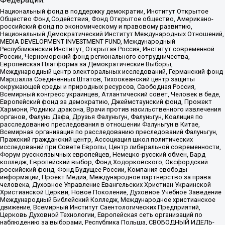
Национальный фонд в поддержку демократии, Институт Открытое
Общество Фонд Содействия, Фонд Открытое общество, Американо-
российский фонд по экономическому и правовому развитию,
Национальный Демократический Институт Международных Отношений,
MEDIA DEVELOPMENT INVESTMENT FUND, Международный
Республиканский Институт, Открытая Россия, Институт современной
России, Черноморский фонд регионального сотрудничества,
Европейская Платформа за Демократические Выборы,
Международный центр электоральных исследований, Германский фонд
Маршалла Соединенных Штатов, Тихоокеанский центр защиты
окружающей среды и природных ресурсов, Свободная Россия,
Всемирный конгресс украинцев, Атлантический совет, Человек в беде,
Европейский фонд за демократию, Джеймстаунский фонд, Прожект
Хармони, Родники дракона, Врачи против насильственного извлечения
органов, Фалунь Дафа, Друзья Фалуньгун, Фалуньгун, Коалиция по
расследованию преследования в отношении Фалуньгун в Китае,
Всемирная организация по расследованию преследований Фалуньгун,
Пражский гражданский центр, Ассоциация школ политических
исследований при Совете Европы, Центр либеральной современности,
Форум русскоязычных европейцев, Немецко-русский обмен, Бард
колледж, Европейский выбор, Фонд Ходорковского, Оксфордский
российский фонд, Фонд Будущее России, Компания свободы
информации, Проект Медиа, Международное партнерство за права
человека, Духовное Управление Евангельских Христиан Украинской
Христианской Церкви, Новое Поколение, Духовное Учебное Заведение
Международный Библейский Колледж, Международное христианское
движение, Всемирный Институт Саентологических Предприятий,
Церковь Духовной Технологии, Европейская сеть организаций по
наблюдению за выборами, Республика Польша, СВОБОДНЫЙ ИДЕЛЬ-