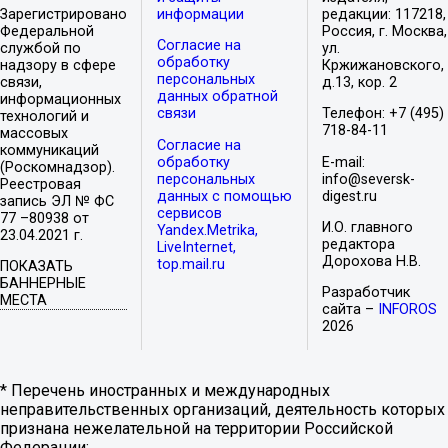
Зарегистрировано
информации
редакции: 117218,
Федеральной
Россия, г. Москва,
Согласие на
службой по
ул.
обработку
надзору в сфере
Кржижановского,
персональных
связи,
д.13, кор. 2
данных обратной
информационных
связи
Телефон: +7 (495)
технологий и
718-84-11
массовых
Согласие на
коммуникаций
обработку
E-mail:
(Роскомнадзор).
персональных
info@seversk-
Реестровая
данных с помощью
digest.ru
запись ЭЛ № ФС
сервисов
77 –80938 от
И.О. главного
Yandex.Metrika,
23.04.2021 г.
редактора
LiveInternet,
Дорохова Н.В.
top.mail.ru
ПОКАЗАТЬ
БАННЕРНЫЕ
Разработчик
МЕСТА
сайта –
INFOROS
2026
* Перечень иностранных и международных
неправительственных организаций, деятельность которых
признана нежелательной на территории Российской
Федерации: