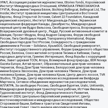
УРАЛ, Ассоциация развития журналистики, IStories fonds, Королевский
Институт Международных Отношений, КРИМСЬКА ПРАВОЗАХИСНА
ГРУПА, Фонд имени Генриха Бёлля, Stichting Bellingcat, Bellingcat Ltd, The
Insider, Институт правовой инициативы Центральной и Восточной
Европы, Фонд Открытой Эстонии, Calvert 22 Foundation, Канадский
украинский конгресс, Институт Макдональда-Лорье, Украинская
национальная федерация Канады, Декабристы, Международный
научный центр им Вудро Вильсона, Свободная пресса, Возрождение,
Всеукраинский духовный центр , Риддл, Русский антивоенный комитет в
Швеции, Проект Медуза, Фонд Андрея Сахарова, Форум свободной
России, Лига Свободных Наций, Transparеncy International, Форум
Свободных Народов ПостРоссии, Солидарность с гражданским
движением в России – Solidarus, КрымSOS, Свободный университет,
Институт государственного управления, Форум гражданского общества
Россия, Беллона, Союз жителей островов Тисима и Хабомаи, Съезд
народных депутатов, Гринпис Интернешнл, Фонд борьбы с коррупцией
Инк, Завет церквей TCCN, Агора, Всемирный фонд природы, BDR Novaja
Gazeta-Europe, Алтай проект, Образовательный дом прав человека
Чернигов, Фонд Дом Прав Человека, Белорусский дом прав человека
имени Бориса Звозскова, Дом прав человека Тбилиси, Дом прав
человека Ереван, Дом прав человека Крым, Центр дикого лосося, TVR
Studios, ТВ Дождь, Центр европейских исследований им Вилфрида
Мартенса, Сетевое объединение журналистов расследователей,
АЛЛАТРА, За свободную Россию, Свободная Бурятия, Uralic, UnKremlin,
Международная федерация транспортных рабочих, ИстЧам Финланд,
Гудзоновский институт, Фонд Демократического Развития,
Комитет-2024, Центрально-Европейский университет, Центр
восточноевропейских и международных исследований, Общество
Сторожевой башни, Библии и трактатов Свидетелей Иеговы,
Гражданский Совет, Центр анализа европейской политики,