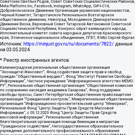
Советских Светлых Родов, Совет Советских Социалистических Районов,
Meta Platforms Inc, Facebook, Instagram, WhatsApp, СИЧ-С14,
Добровольческое Движение Организации украинских националистов,
Черный Комитет, Татарстанское Региональное Всетатарское
общественное движение, Невоград, Молодежное Демократическое
Движение Весна, Верховный Совет Татарской Автономной Советской
Социалистической Республики, Конгресс ойрат-калмыцкого народа,
Исполнительный комитет совета народных депутатов Красноярского
края, Этническое национальное объединение, ЛГБТ, Я.МЫ Сергей Фургал
Источник:
https://minjust.gov.ru/ru/documents/7822/
данные
на
03.05.2024
* Реестр иностранных агентов:
Калининградская региональная общественная организация "Экозащита!-Женсовет", Фонд содействия защите прав и свобод граждан "Общественный вердикт", Фонд "Институт Развития Свободы Информации", Частное учреждение "Информационное агентство МЕМО. РУ", Региональная общественная организация "Общественная комиссия по сохранению наследия академика Сахарова", Фонд поддержки свободы прессы, Санкт-Петербургская общественная правозащитная организация "Гражданский контроль", Межрегиональная общественная организация "Информационно-просветительский центр "Мемориал", Региональный Фонд "Центр Защиты Прав Средств Массовой Информации", с 05.12.2023 Фонд "Центр Защиты Прав Средств массовой информации", Региональная общественная благотворительная организация помощи беженцам и мигрантам "Гражданское содействие", Негосударственное образовательное учреждение дополнительного профессионального образования (повышение квалификации) специалистов "АКАДЕМИЯ ПО ПРАВАМ ЧЕЛОВЕКА", Свердловская региональная общественная организация "Сутяжник", Автономная некоммерческая организация "Центр независимых социологических исследований", Союз общественных объединений "Российский исследовательский центр по правам человека", Региональное общественное учреждение научно-информационный центр "МЕМОРИАЛ", Некоммерческая организация "Фонд защиты гласности", Автономная некоммерческая организация "Институт прав человека", Городская общественная организация "Екатеринбургское общество "МЕМОРИАЛ", Городская общественная организация "Рязанское историко-просветительское и правозащитное общество "Мемориал" (Рязанский Мемориал), Челябинский региональный орган общественной самодеятельности – женское общественное объединение "Женщины Евразии", Челябинский региональный орган общественной самодеятельности "Уральская правозащитная группа", Фонд содействия защите здоровья и социальной справедливости имени Андрея Рылькова, Автономная Некоммерческая Организация "Аналитический Центр Юрия Левады", Автономная некоммерческая организация социальной поддержки населения "Проект Апрель", Региональная общественная организация помощи женщинам и детям, находящимся в кризисной ситуации "Информационно-методический центр "Анна", Фонд содействия развитию массовых коммуникаций и правовому просвещению "Так-так-Так", Фонд содействия устойчивому развитию "Серебряная тайга", Свердловский региональный общественный фонд социальных проектов "Новое время", "Idel.Реалии", Кавказ.Реалии, Крым.Реалии, Телеканал Настоящее Время, Татаро-башкирская служба Радио Свобода (Azatliq Radiosi), Радио Свободная Европа/Радио Свобода (PCE/PC), "Сибирь.Реалии", "Фактограф", Благотворительный фонд помощи осужденным и их семьям, Автономная некоммерческая организация "Институт глобализации и социальных движений", Фонд "В защиту прав заключенных", Частное учреждение "Центр поддержки и содействия развитию средств массовой информации", Пензенский региональный общественный благотворительный фонд "Гражданский союз", "Север.Реалии", Некоммерческая организация Фонд "Правовая инициатива", Общество с ограниченной ответственностью "Радио Свободная Европа/Радио Свобода", Чешское информационное агентство "MEDIUM-ORIENT", Красноярская региональная общественная организация "Мы против СПИДа", Камалягин Денис Николаевич, Маркелов Сергей Евгеньевич, Пономарев Лев Александрович, Савицкая Людмила Алексеевна, Автономная некоммерческая организация "Центр по работе с проблемой насилия "НАСИЛИЮ.НЕТ", Межрегиональный профессиональный союз работников здравоохранения "Альянс врачей", Юридическое лицо, зарегистрированное в Латвийской Республике, SIA "Medusa Project" (регистрационный номер 40103797863, дата регистрации 10.06.2014), Некоммерческая организация "Фонд по борьбе с коррупцией", Автономная некоммерческая организация "Институт права и публичной политики", Баданин Роман Сергеевич, Гликин Максим Александрович, Железнова Мария Михайловна, Лукьянова Юлия Сергеевна, Маетная Елизавета Витальевна, Маняхин Петр Борисович, Чуракова Ольга Владимировна, Ярош Юлия Петровна, Юридическое лицо "The Insider SIA", зарегистрированное в Риге, Латвийская Республика (дата регистрации 26.06.2015), являющееся администратором доменного имени интернет-издания "The Insider SIA", https://theins.ru, Постернак Алексей Евгеньевич, Рубин Михаил Аркадьевич, Анин Роман Александрович, Юридическое лицо Istories fonds, зарегистрированное в Латвийской Республике (регистрационный номер 50008295751, дата регистрации 24.02.2020), Великовский Дмитрий Александрович, Долинина Ирина Николаевна, Мароховская Алеся Алексеевна, Шлейнов Роман Юрьевич, Шмагун Олеся Валентиновна, Общество с ограниченной ответственностью "Альтаир 2021", Общество с ограниченной ответственностью "Вега 2021", Общество с ограниченной ответственностью "Главный редактор 2021", Общество с ограниченной ответственностью "Ромашки монолит", Важенков Артем Валерьевич, Ивановская областная общественная организация "Центр гендерных исследований", Гурман Юрий Альбертович, Медиапроект "ОВД-Инфо", Егоров Владимир Владимирович, Жилинский Владимир Александрович, Общество с ограниченной ответственностью "ЗП", Иванова София Юрьевна, Карезина Инна Павловна, Кильтау Екатерина Викторовна, Петров Алексей Викторович, Пискунов Сергей Евгеньевич, Смирнов Сергей Сергеевич, Тихонов Михаил Сергеевич, Общество с ограниченной ответственностью "ЖУРНАЛИСТ-ИНОСТРАННЫЙ АГЕНТ", Арапова Галина Юрьевна, Вольтская Татьяна Анатольевна, Американская компания "Mason G.E.S. Anonymous Foundation" (США), являющаяся владельцем интернет-издания https://mnews.world/, Компания "Stichting Bellingcat", зарегистрированная в Нидерландах (дата регистрации 11.07.2018), Захаров Андрей Вячеславович, Клепиковская Екатерина Дмитриевна, Общество с ограниченной ответственностью "МЕМО", Перл Роман Александрович, Симонов Евгений Алексеевич, Соловьева Елена Анатольевна, Сотников Даниил Владимирович, Сурначева Елизавета Дмитриевна, Автономная некоммерческая организация по защите прав человека и информированию населения "Якутия – Наше Мнение", Общество с ограниченной ответственностью "Москоу диджитал медиа", с 26.01.2023 Общество с ограниченной ответственностью "Чайка Белые сады", Ветошкина Валерия Валерьевна, Заговора Максим Александрович, Межрегиональное общественное движение "Российская ЛГБТ - сеть", Оленичев Максим Владимирович, Павлов Иван Юрьевич, Скворцова Елена Сергеевна, Общество с ограниченной ответственностью "Как бы инагент", Кочетков Игорь Викторович, Общество с ограниченной ответственностью "Честные выборы", Еланчик Олег Александрович, Общество с ограниченной ответственностью "Нобелевский призыв", Гималова Регина Эмилевна, Григорьев Андрей Валерьевич, Григорьева Алина Александровна, Ассоциация по содействию защите прав призывников, альтернативнослужащих и военнослужащих "Правозащитная группа "Гражданин.Армия.Право", Хисамова Регина Фаритовна, Автономная некоммерческая организация по реализации социально-правовых программ "Лилит", Дальневосточное общественное движение "Маяк", Санкт-Петербургская ЛГБТ-инициативная группа "Выход", Инициативная группа ЛГБТ+ "Реверс", Алексеев Андрей Викторович, Бекбулатова Таисия Львовна, Беляев Иван Михайлович, Владыкина Елена Сергеевна, Гельман Марат Александрович, Никульшина Вероника Юрьевна, Толоконникова Надежда Андреевна, Шендерович Виктор Анатольевич, Общество с ограниченной ответственностью "Данное сообщение", Общество с ограниченной ответственностью Издательский дом "Новая глава", Айнбиндер Александра Александровна, Московский комьюнити-центр для ЛГБТ+инициатив, Благотворительный фонд развития филантропии, Deutsche Welle (Германия, Kurt-Schumacher-Strasse 3, 53113 Bonn), Борзунова Мария Михайловна, Воробьев Виктор Викторович, Голубева Анна Львовна, Константинова Алла Михайловна, Малкова Ирина Владимировна, Мурадов Мурад Абдулгалимович, Осетинская Елизавета Николаевна, Понасенков Евгений Николаевич, Ганапольский Матвей Юрьевич, Киселев Евгений Алексеевич, Борухович Ирина Григорьевна, Дремин Иван Тимофеевич, Дубровский Дмитрий Викторович, Красноярская региональная общественная организация поддержки и развития альтернативных образовательных технологий и межкультурных коммуникаций "ИНТЕРРА", Маяковская Екатерина Алексеевна, Фейгин Марк Захарович, Филимонов Андрей Викторович, Дзугкоева Регина Николаевна, Доброхотов Роман Александрович, Дудь Юрий Александрович, Елкин Сергей Владимирович, Кругликов Кирилл Игоревич, Сабунаева Мария Леонидовна, Семенов Алексей Владимирович, Шаинян Карен Багратович, Шульман Екатерина Михайловна, Асафьев Артур Валерьевич, Вахштайн Виктор Семенович, Венедиктов Алексей Алексеевич, Лушникова Екатерина Евгеньевна, Волков Леонид Михайлович, Невзоров Александр Глебович, Пархоменко Сергей Борисович, Сироткин Ярослав Николаевич, Кара-Мурза Владимир Владимирович, Баранова Наталья Владимировна, Гозман Леонид Яковлевич, Кагарлицкий Борис Юльевич, Климарев Михаил Валерьевич, Милов Владимир Станиславович, Автономная некоммерческая организация Краснодарский центр современного искусства "Типография", Моргенштерн Алишер Тагирович, Соболь Любовь Эдуардовна, Общество с ограниченной ответственностью "ЛИЗА НОРМ", Каспаров Гарри Кимович, Ходорковский Михаил Борисович, Общество с ограниченной ответственностью "Апрельские тезисы", Данилович Ирина Брониславовна, Кашин Олег Владимирович, Петров Николай Владимирович, Пивоваров Алексей Владимирович, Соколов Михаил Владимирович, Цветкова Юлия Владимировна, Чичваркин Евгений Александрович, Комитет против пыток/Команда против пыток, Общество с ограниченной ответственностью "Первый научный", Общество с ограниченной ответственностью "Вертолет и ко", Белоцерковская Вероника Борисовна, Кац Максим Евгеньевич, Лазарева Татьяна Юрьевна, Шаведдинов Руслан Табризович, Яшин Илья Валерьевич, Общество с ограниченной ответственностью "Иноагент ААВ", Алешковский Дмитрий Петрович, Альбац Евгения Марковна, Быков Дмитрий Львович, Галямина Юлия Евгеньевна, Лойко Сергей Леонидович, Мартынов Кирилл Константинович, Медведев Сергей Александрович, Крашенинников Федор Геннадиевич, Гордеева Катерина Вл