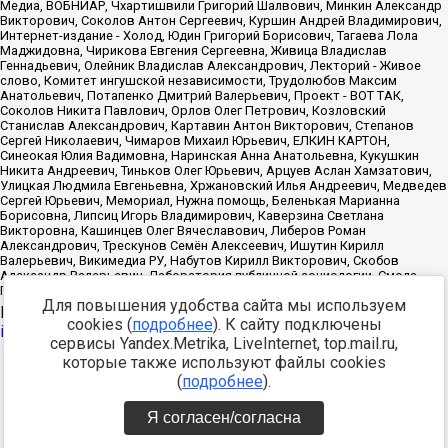
Для повышения удобства сайта мы используем
Источник:
https://minjust.gov.ru/uploaded/files/reestr-
cookies (
подробнее
). К сайту подключены
inostrannyih-agentov-22-03-2024.pdf
данные на
22.03.2024
сервисы Yandex.Metrika, LiveInternet, top.mail.ru,
которые также используют файлы cookies
Разработка -
(
подробнее
).
Я согласен/согласна