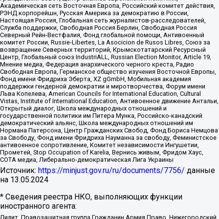
Академическая сеть Восточная Европа, Российский комитет действия,
РЭНД корпорейшн, Русская Америка за демократию в России,
Настоящая Россия, Глобальная сеть журналистов-расследователей,
Служба поддержки, Свободная Россия Берлин, Свободная Россия
Северный Рейн-Вестфалия, Фонд глобальной помощи, Антивоенный
комитет России, Russie-Libertes, La Asocicion de Rusos Libres, Союз за
возвращение Северных территорий, Крымскотатарский Ресурсный
Центр, Глобальный союз IndustriALL, Russian Election Monitor, Article 19,
Мнение медиа, Федерация анархического черного креста, Радио
Свободная Европа, Германское общество изучения Восточной Европы,
Фонд имени Фридриха Эберта, XZ gGmbH, Мобильная академия
поддержки гендерной демократии и миротворчества, Форум имени
Льва Копелева, American Councils for International Education, Cultural
Vistas, Institute of International Education, Антивоенное движение Антальи,
Открытый диалог, Школа международных отношений и
государственной политики им Питера Мунка, Российско-канадский
демократический альянс, Школа международных отношений им
Нормана Патерсона, Центр Гражданских Свобод, Фонд Бориса Немцова
за Свободу, Фонд имени Фридриха Науманна за свободу, Феминистское
антивоенное сопротивление, Комитет независимости Ингушетии,
Прометей, Stop Occupation of Karelia, Вернись живым, Фридом Хаус,
СОТА медиа, Либерально-демократическая Лига Украины
Источник:
https://minjust.gov.ru/ru/documents/7756/
данные
на
13.05.2024
* Сведения реестра НКО, выполняющих функции
иностранного агента:
Лилит, Правозащитная группа Гражданин.Армия.Право, Нижегородский