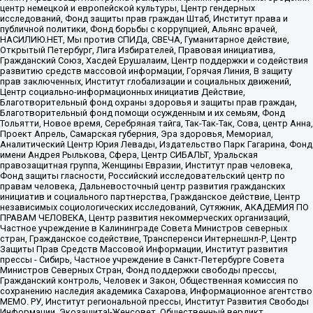
центр немецкой и европейской культуры, Центр гендерных
исследований, Фонд защиты прав граждан Штаб, Институт права и
публичной политики, Фонд борьбы с коррупцией, Альянс врачей,
НАСИЛИЮ.НЕТ, Мы против СПИДа, СВЕЧА, Гуманитарное действие,
Открытый Петербург, Лига Избирателей, Правовая инициатива,
Гражданский Союз, Хасдей Ерушалаим, Центр поддержки и содействия
развитию средств массовой информации, Горячая Линия, В защиту
прав заключенных, Институт глобализации и социальных движений,
Центр социально-информационных инициатив Действие,
Благотворительный фонд охраны здоровья и защиты прав граждан,
Благотворительный фонд помощи осужденным и их семьям, Фонд
Тольятти, Новое время, Серебряная тайга, Так-Так-Так, Сова, центр Анна,
Проект Апрель, Самарская губерния, Эра здоровья, Мемориал,
Аналитический Центр Юрия Левады, Издательство Парк Гагарина, Фонд
имени Андрея Рылькова, Сфера, Центр СИБАЛЬТ, Уральская
правозащитная группа, Женщины Евразии, Институт прав человека,
Фонд защиты гласности, Российский исследовательский центр по
правам человека, Дальневосточный центр развития гражданских
инициатив и социального партнерства, Гражданское действие, Центр
независимых социологических исследований, Сутяжник, АКАДЕМИЯ ПО
ПРАВАМ ЧЕЛОВЕКА, Центр развития некоммерческих организаций,
Частное учреждение в Калининграде Совета Министров северных
стран, Гражданское содействие, Трансперенси Интернешнл-Р, Центр
Защиты Прав Средств Массовой Информации, Институт развития
прессы - Сибирь, Частное учреждение в Санкт-Петербурге Совета
Министров Северных Стран, Фонд поддержки свободы прессы,
Гражданский контроль, Человек и Закон, Общественная комиссия по
сохранению наследия академика Сахарова, Информационное агентство
МЕМО. РУ, Институт региональной прессы, Институт Развития Свободы
Информации, Экозащита!-Женсовет, Общественный вердикт,