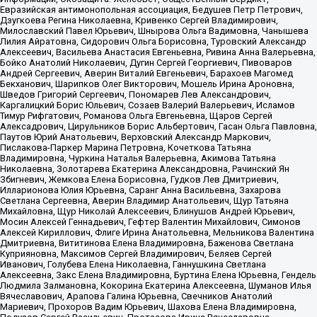
Евразийская антимонопольная ассоциация, Бедушев Петр Петрович,
Дзугкоева Регина Николаевна, Кривенко Сергей Владимирович,
Милославский Павел Юрьевич, Шнырова Ольга Вадимовна, Чанышева
Лилия Айратовна, Сидорович Ольга Борисовна, Туровский Александр
Алексеевич, Васильева Анастасия Евгеньевна, Ривина Анна Валерьевна,
Бойко Анатолий Николаевич, Дугин Сергей Георгиевич, Пивоваров
Андрей Сергеевич, Аверин Виталий Евгеньевич, Барахоев Магомед
Бекханович, Шарипков Олег Викторович, Мошель Ирина Ароновна,
Шведов Григорий Сергеевич, Пономарев Лев Александрович,
Каргалицкий Борис Юльевич, Созаев Валерий Валерьевич, Исламов
Тимур Рифгатович, Романова Ольга Евгеньевна, Щаров Сергей
Алексадрович, Цирульников Борис Альбертович, Гасан Ольга Павловна,
Паутов Юрий Анатольевич, Верховский Александр Маркович,
Пислакова-Паркер Марина Петровна, Кочеткова Татьяна
Владимировна, Чуркина Наталья Валерьевна, Акимова Татьяна
Николаевна, Золотарева Екатерина Александровна, Рачинский Ян
Збигневич, Жемкова Елена Борисовна, Гудков Лев Дмитриевич,
Илларионова Юлия Юрьевна, Саранг Анна Васильевна, Захарова
Светлана Сергеевна, Аверин Владимир Анатольевич, Щур Татьяна
Михайловна, Щур Николай Алексеевич, Блинушов Андрей Юрьевич,
Мосин Алексей Геннадьевич, Гефтер Валентин Михайлович, Симонов
Алексей Кириллович, Флиге Ирина Анатольевна, Мельникова Валентина
Дмитриевна, Вититинова Елена Владимировна, Баженова Светлана
Куприяновна, Максимов Сергей Владимирович, Беляев Сергей
Иванович, Голубева Елена Николаевна, Ганнушкина Светлана
Алексеевна, Закс Елена Владимировна, Буртина Елена Юрьевна, Гендель
Людмила Залмановна, Кокорина Екатерина Алексеевна, Шуманов Илья
Вячеславович, Арапова Галина Юрьевна, Свечников Анатолий
Мариевич, Прохоров Вадим Юрьевич, Шахова Елена Владимировна,