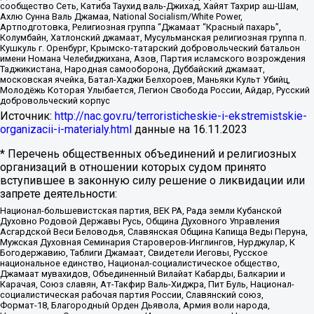
сообщество Сеть, Катиба Таухид валь-Джихад, Хайят Тахрир аш-Шам,
Ахлю Сунна Валь Джамаа, National Socialism/White Power,
Артподготовка, Религиозная группа “Джамаат “Красный пахарь”,
Колумбайн, Хатлонский джамаат, Мусульманская религиозная группа п.
Кушкуль г. Оренбург, Крымско-татарский добровольческий батальон
имени Номана Челебиджихана, Азов, Партия исламского возрождения
Таджикистана, Народная самооборона, Дуббайский джамаат,
московская ячейка, Батал-Хаджи Белхороев, Маньяки Культ Убийц,
Молодёжь Которая Улыбается, Легион Свобода России, Айдар, Русский
добровольческий корпус
Источник:
http://nac.gov.ru/terroristicheskie-i-ekstremistskie-
organizacii-i-materialy.html
данные на
16.11.2023
* Перечень общественных объединений и религиозных
организаций в отношении которых судом принято
вступившее в законную силу решение о ликвидации или
запрете деятельности:
Национал-большевистская партия, ВЕК РА, Рада земли Кубанской
Духовно Родовой Державы Русь, Община Духовного Управления
Асгардской Веси Беловодья, Славянская Община Капища Веды Перуна,
Мужская Духовная Семинария Староверов-Инглингов, Нурджулар, К
Богодержавию, Таблиги Джамаат, Свидетели Иеговы, Русское
национальное единство, Национал-социалистическое общество,
Джамаат мувахидов, Объединенный Вилайат Кабарды, Балкарии и
Карачая, Союз славян, Ат-Такфир Валь-Хиджра, Пит Буль, Национал-
социалистическая рабочая партия России, Славянский союз,
Формат-18, Благородный Орден Дьявола, Армия воли народа,