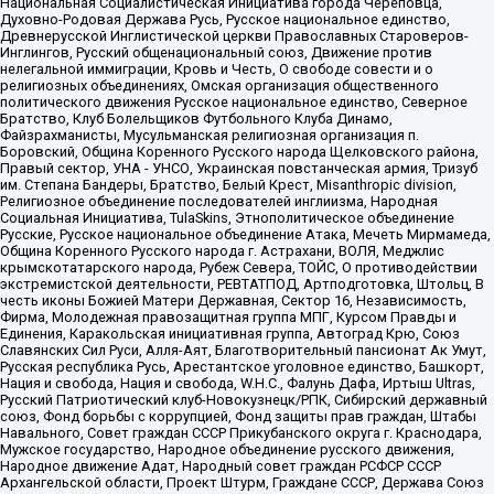
Национальная Социалистическая Инициатива города Череповца,
Духовно-Родовая Держава Русь, Русское национальное единство,
Древнерусской Инглистической церкви Православных Староверов-
Инглингов, Русский общенациональный союз, Движение против
нелегальной иммиграции, Кровь и Честь, О свободе совести и о
религиозных объединениях, Омская организация общественного
политического движения Русское национальное единство, Северное
Братство, Клуб Болельщиков Футбольного Клуба Динамо,
Файзрахманисты, Мусульманская религиозная организация п.
Боровский, Община Коренного Русского народа Щелковского района,
Правый сектор, УНА - УНСО, Украинская повстанческая армия, Тризуб
им. Степана Бандеры, Братство, Белый Крест, Misanthropic division,
Религиозное объединение последователей инглиизма, Народная
Социальная Инициатива, TulaSkins, Этнополитическое объединение
Русские, Русское национальное объединение Атака, Мечеть Мирмамеда,
Община Коренного Русского народа г. Астрахани, ВОЛЯ, Меджлис
крымскотатарского народа, Рубеж Севера, ТОЙС, О противодействии
экстремистской деятельности, РЕВТАТПОД, Артподготовка, Штольц, В
честь иконы Божией Матери Державная, Сектор 16, Независимость,
Фирма, Молодежная правозащитная группа МПГ, Курсом Правды и
Единения, Каракольская инициативная группа, Автоград Крю, Союз
Славянских Сил Руси, Алля-Аят, Благотворительный пансионат Ак Умут,
Русская республика Русь, Арестантское уголовное единство, Башкорт,
Нация и свобода, Нация и свобода, W.H.С., Фалунь Дафа, Иртыш Ultras,
Русский Патриотический клуб-Новокузнецк/РПК, Сибирский державный
союз, Фонд борьбы с коррупцией, Фонд защиты прав граждан, Штабы
Навального, Совет граждан СССР Прикубанского округа г. Краснодара,
Мужское государство, Народное объединение русского движения,
Народное движение Адат, Народный совет граждан РСФСР СССР
Архангельской области, Проект Штурм, Граждане СССР, Держава Союз