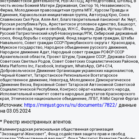
экстремистской деятельности, РЕВТАТПОД, Артподготовка, Штольц, В
честь иконы Божией Матери Державная, Сектор 16, Независимость,
Фирма, Молодежная правозащитная группа МПГ, Курсом Правды и
Единения, Каракольская инициативная группа, Автоград Крю, Союз
Славянских Сил Руси, Алля-Аят, Благотворительный пансионат Ак Умут,
Русская республика Русь, Арестантское уголовное единство, Башкорт,
Нация и свобода, Нация и свобода, W.H.С., Фалунь Дафа, Иртыш Ultras,
Русский Патриотический клуб-Новокузнецк/РПК, Сибирский державный
союз, Фонд борьбы с коррупцией, Фонд защиты прав граждан, Штабы
Навального, Совет граждан СССР Прикубанского округа г. Краснодара,
Мужское государство, Народное объединение русского движения,
Народное движение Адат, Народный совет граждан РСФСР СССР
Архангельской области, Проект Штурм, Граждане СССР, Держава Союз
Советских Светлых Родов, Совет Советских Социалистических Районов,
Meta Platforms Inc, Facebook, Instagram, WhatsApp, СИЧ-С14,
Добровольческое Движение Организации украинских националистов,
Черный Комитет, Татарстанское Региональное Всетатарское
общественное движение, Невоград, Молодежное Демократическое
Движение Весна, Верховный Совет Татарской Автономной Советской
Социалистической Республики, Конгресс ойрат-калмыцкого народа,
Исполнительный комитет совета народных депутатов Красноярского
края, Этническое национальное объединение, ЛГБТ, Я.МЫ Сергей Фургал
Источник:
https://minjust.gov.ru/ru/documents/7822/
данные
на
03.05.2024
* Реестр иностранных агентов:
Калининградская региональная общественная организация "Экозащита!-Женсовет", Фонд содействия защите прав и свобод граждан "Общественный вердикт", Фонд "Институт Развития Свободы Информации", Частное учреждение "Информационное агентство МЕМО. РУ", Региональная общественная организация "Общественная комиссия по сохранению наследия академика Сахарова", Фонд поддержки свободы прессы, Санкт-Петербургская общественная правозащитная организация "Гражданский контроль", Межрегиональная общественная организация "Информационно-просветительский центр "Мемориал", Региональный Фонд "Центр Защиты Прав Средств Массовой Информации", с 05.12.2023 Фонд "Центр Защиты Прав Средств массовой информации", Региональная общественная благотворительная организация помощи беженцам и мигрантам "Гражданское содействие", Негосударственное образовательное учреждение дополнительного профессионального образования (повышение квалификации) специалистов "АКАДЕМИЯ ПО ПРАВАМ ЧЕЛОВЕКА", Свердловская региональная общественная организация "Сутяжник", Автономная некоммерческая организация "Центр независимых социологических исследований", Союз общественных объединений "Российский исследовательский центр по правам человека", Региональное общественное учреждение научно-информационный центр "МЕМОРИАЛ", Некоммерческая организация "Фонд защиты гласности", Автономная некоммерческая организация "Институт прав человека", Городская общественная организация "Екатеринбургское общество "МЕМОРИАЛ", Городская общественная организация "Рязанское историко-просветительское и правозащитное общество "Мемориал" (Рязанский Мемориал), Челябинский региональный орган общественной самодеятельности – женское общественное объединение "Женщины Евразии", Челябинский региональный орган общественной самодеятельности "Уральская правозащитная группа", Фонд содействия защите здоровья и социальной справедливости имени Андрея Рылькова, Автономная Некоммерческая Организация "Аналитический Центр Юрия Левады", Автономная некоммерческая организация социальной поддержки населения "Проект Апрель", Региональная общественная организация помощи женщинам и детям, находящимся в кризисной ситуации "Информационно-методический центр "Анна", Фонд содействия развитию массовых коммуникаций и правовому просвещению "Так-так-Так", Фонд содействия устойчивому развитию "Серебряная тайга", Свердловский региональный общественный фонд социальных проектов "Новое время", "Idel.Реалии", Кавказ.Реалии, Крым.Реалии, Телеканал Настоящее Время, Татаро-башкирская служба Радио Свобода (Azatliq Radiosi), Радио Свободная Европа/Радио Свобода (PCE/PC), "Сибирь.Реалии", "Фактограф", Благотворительный фонд помощи осужденным и их семьям, Автономная некоммерческая организация "Институт глобализации и социальных движений", Фонд "В защиту прав заключенных", Частное учреждение "Центр поддержки и содействия развитию средств массовой информации", Пензенский региональный общественный благотворительный фонд "Гражданский союз", "Север.Реалии", Некоммерческая организация Фонд "Правовая инициатива", Общество с ограниченной ответственностью "Радио Свободная Европа/Радио Свобода", Чешское информационное агентство "MEDIUM-ORIENT", Красноярская региональная общественная организация "Мы против СПИДа", Камалягин Денис Николаевич, Маркелов Сергей Евгеньевич, Пономарев Лев Александрович, Савицкая Людмила Алексеевна, Автономная некоммерческая организация "Центр по работе с проблемой насилия "НАСИЛИЮ.НЕТ", Межрегиональный профессиональный союз работников здравоохранения "Альянс врачей", Юридическое лицо, зарегистрированное в Латвийской Республике, SIA "Medusa Project" (регистрационный номер 40103797863, дата регистрации 10.06.2014), Некоммерческая организация "Фонд по борьбе с коррупцией", Автономная некоммерческая организация "Институт права и публичной политики", Баданин Роман Сергеевич, Гликин Максим Александрович, Железнова Мария Михайловна, Лукьянова Юлия Сергеевна, Маетная Елизавета Витальевна, Маняхин Петр Борисович, Чуракова Ольга Владимировна, Ярош Юлия Петровна, Юридическое лицо "The Insider SIA", зарегистрированное в Риге, Латвийская Республика (дата регистрации 26.06.2015), являющееся администратором доменного имени интернет-издания "The Insider SIA", https://theins.ru, Постернак Алексей Евгеньевич, Рубин Михаил Аркадьевич, Анин Роман Александрович, Юридическое лицо Istories fonds, зарегистрированное в Латвийской Республике (регистрационный номер 50008295751, дата регистрации 24.02.2020), Великовский Дмитрий Александрович, Долинина Ирина Николаевна, Мароховская Алеся Алексеевна, Шлейнов Роман Юрьевич, Шмагун Олеся Валентиновна, Общество с ограниченной ответственностью "Альтаир 2021", Общество с ограниченной ответственностью "Вега 2021", Общество с ограниченной ответственностью "Главный редактор 2021", Общество с ограниченной ответственностью "Ромашки монолит", Важенков Артем Валерьевич, Ивановская областная общественная организация "Центр гендерных исследований", Гурман Юрий Альбертович, Медиапроект "ОВД-Инфо", Егоров Владимир Владимирович, Жилинский Владимир Александрович, Общество с ограниченной ответственностью "ЗП", Иванова София Юрьевна, Карезина Инна Павловна, Кильтау Екатерина Викторовна, Петров Алексей Викторович, Пискунов Сергей Евгеньевич, Смирнов Сергей Сергеевич, Тихонов Михаил Сергеевич, Общество с ограниченной ответственностью "ЖУРНАЛИСТ-ИНОСТРАННЫЙ АГЕНТ", Арапова Галина Юрьевна, Вольтская Татьяна Анатольевна, Американская компания "Mason G.E.S. Anonymous Foundation" (США), являющаяся владельцем интернет-издания https://mnews.world/, Компания "Stichting Bellingcat", зарегистрированная в Нидерландах (дата регистрации 11.07.2018), Захаров Андрей Вячеславович, Клепиковская Екатерина Дмитриевна, Общество с ограниченной ответственностью "МЕМО", Перл Роман Александрович, Симонов Евгений Алексеевич, Соловьева Елена Анатольевна, Сотников Даниил Владимирович, Сурначева Елизавета Дмитриевна, Автономная некоммерческая организация по защите прав человека и информированию населения "Якутия – Наше Мнение", Общество с ограниченной ответственностью "Москоу диджитал медиа", с 26.01.2023 Общество с ограниченной ответственностью "Чайка Белые сады", Ветошкина Валерия Валерьевна, Заговора Максим Александрович, Межрегиональное общественное движение "Российская ЛГБТ - сеть", Оленичев Максим Владимирович, Павлов Иван Юрьевич, Скворцова Елена Сергеевна, Общество с ограниченной ответственностью "Как бы инагент", Кочетков Игорь Викторович, Общество с ограниченной ответственностью "Честные выборы", Еланчик Олег Александрович, Общество с ограниченной ответственностью "Нобелевский призыв", Гималова Регина Эмилевна, Григорьев Андрей Валерьевич, Григорьева Алина Александровна, Ассоциация по содействию защите прав призывников, альтернативнослужащих и военнослужащих "Правозащитная группа "Гражданин.Армия.Право", Хисамова Регина Фаритовна, Автономная некоммерческая организация по реализации социально-правовых программ "Лилит", Дальневосточное общественное движение "Маяк", Санкт-Петербургская ЛГБТ-инициативная группа "Выход", Инициативная группа ЛГБТ+ "Реверс", Алексеев Андрей Викторович, Бекбулатова Таисия Львовна, Беляев Иван Михайлович, Владыкина Елена Сергеевна, Гельман Марат Александрович, Никульшина Вероника Юрьевна, Толоконникова Надежда Андреевна, Шендерович Виктор Анатольевич, Общество с ограниченной ответственностью "Данное сообщение", Общество с ограниченной ответственностью Издательский дом "Новая глава", Айнбиндер Александра Александровна, Московский комьюнити-центр для ЛГБТ+инициатив, Благотворительный фонд развития филантропии, Deutsche Welle (Германия, Kurt-Schumacher-Strasse 3, 53113 Bonn), Борзунова Мария Михайловна, Воробьев Виктор Викторович, Голубева Анна Львовна, Константинова Алла Михайловна, Малкова Ирина Владимировна, Мурадов Мурад Абдулгалимович, Осетинская Елизавета Николаевна, Понасенков Евгений Николаевич, Ганапольский Матвей Юрьевич, Киселев Евгений Алексеевич, Борухович Ирина Григорьевна, Дремин Иван Тимофеевич, Дубровский Дмитрий Викторович, Красноярская региональная общественная организация поддержки и развития альтернативных образовательных технологий и межкультурных коммуникаций "ИНТЕРРА", Маяковская Екатерина Алексеевна, Фейгин Марк Захарович, Филимонов Андрей Викторович, Дзугкоева Регина Николаевна, Доброхотов Роман Александрович, Дудь Юрий Александрович, Елкин Сергей Владимирович, Кругликов Кирилл Игоревич, Сабунаева Мария Леонидовна, Семенов Алексей Владимирович, Шаинян Карен Багратович, Шульман Екатерина Михайловна, Асафьев Артур Валерьевич, Вахштайн Виктор Семенович, Венедиктов Алексей Алексеевич, Лушникова Екатерина Евгеньевна, Волков Леонид Михайлович, Невзоров Александр Глебович, Пархоменко Сергей Борисович, Сироткин Ярослав Николаевич, Кара-Мурза Владимир Владимирович, Баранова Наталья Владимировна, Гозман Леонид Яковлевич, Кагарлицкий Борис Юльевич, Климарев Михаил Валерьевич, Милов Владимир Станиславович, Автономная некоммерческая организация Краснодарский центр современного искусства "Типография", Моргенштерн Алишер Тагирович, Соболь Любовь Эдуардовна, Общество с ограниченной ответственностью "ЛИЗА НОРМ", Каспаров Гарри Кимович, Ходорковский Михаил Борисович, Общество с ограниченной ответственностью "Апрельские тезисы", Данилович Ирина Брониславовна, Кашин Олег Владимирович, Петров Николай Владимирович, Пивоваров Алексей Владимирович, Соколов Михаил Владимирович, Цветкова Юлия Владимировна, Чичваркин Евгений Александрович, Комитет против пыток/Команда против пыток, Общество с ограниченной ответственностью "Первый научный", Общество с ограниченной ответственностью "Вертолет и ко", Белоцерковская Вероника Борисовна, Кац Максим Евгеньевич, Лазарева Татьяна Юрьевна, Шаведдинов Руслан Табризович, Яшин Илья Валерьевич, Общество с ограниченной ответственностью "Иноагент ААВ", Алешковский Дмитрий Петрович, Альбац Евгения Марковна, Быков Дмитрий Львович, Галямина Юлия Евгеньевна, Лойко Сергей Леонидович, Мартынов Кирилл Константинович, Медведев Сергей Александрович, Крашенинников Федор Геннадиевич, Гордеева Катерина Вл