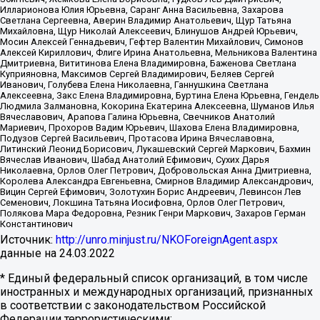
Илларионова Юлия Юрьевна, Саранг Анна Васильевна, Захарова
Светлана Сергеевна, Аверин Владимир Анатольевич, Щур Татьяна
Михайловна, Щур Николай Алексеевич, Блинушов Андрей Юрьевич,
Мосин Алексей Геннадьевич, Гефтер Валентин Михайлович, Симонов
Алексей Кириллович, Флиге Ирина Анатольевна, Мельникова Валентина
Дмитриевна, Вититинова Елена Владимировна, Баженова Светлана
Куприяновна, Максимов Сергей Владимирович, Беляев Сергей
Иванович, Голубева Елена Николаевна, Ганнушкина Светлана
Алексеевна, Закс Елена Владимировна, Буртина Елена Юрьевна, Гендель
Людмила Залмановна, Кокорина Екатерина Алексеевна, Шуманов Илья
Вячеславович, Арапова Галина Юрьевна, Свечников Анатолий
Мариевич, Прохоров Вадим Юрьевич, Шахова Елена Владимировна,
Подузов Сергей Васильевич, Протасова Ирина Вячеславовна,
Литинский Леонид Борисович, Лукашевский Сергей Маркович, Бахмин
Вячеслав Иванович, Шабад Анатолий Ефимович, Сухих Дарья
Николаевна, Орлов Олег Петрович, Добровольская Анна Дмитриевна,
Королева Александра Евгеньевна, Смирнов Владимир Александрович,
Вицин Сергей Ефимович, Золотухин Борис Андреевич, Левинсон Лев
Семенович, Локшина Татьяна Иосифовна, Орлов Олег Петрович,
Полякова Мара Федоровна, Резник Генри Маркович, Захаров Герман
Константинович
Источник:
http://unro.minjust.ru/NKOForeignAgent.aspx
данные на
24.03.2022
* Единый федеральный список организаций, в том числе
иностранных и международных организаций, признанных
в соответствии с законодательством Российской
Федерации террористическими: