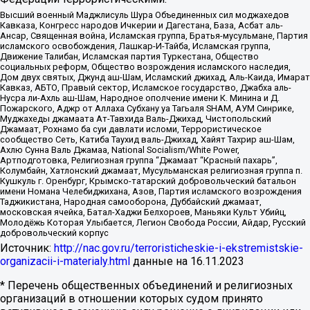
Высший военный Маджлисуль Шура Объединенных сил моджахедов
Кавказа, Конгресс народов Ичкерии и Дагестана, База, Асбат аль-
Ансар, Священная война, Исламская группа, Братья-мусульмане, Партия
исламского освобождения, Лашкар-И-Тайба, Исламская группа,
Движение Талибан, Исламская партия Туркестана, Общество
социальных реформ, Общество возрождения исламского наследия,
Дом двух святых, Джунд аш-Шам, Исламский джихад, Аль-Каида, Имарат
Кавказ, АБТО, Правый сектор, Исламское государство, Джабха аль-
Нусра ли-Ахль аш-Шам, Народное ополчение имени К. Минина и Д.
Пожарского, Аджр от Аллаха Субхану уа Тагьаля SHAM, АУМ Синрике,
Муджахеды джамаата Ат-Тавхида Валь-Джихад, Чистопольский
Джамаат, Рохнамо ба суи давлати исломи, Террористическое
сообщество Сеть, Катиба Таухид валь-Джихад, Хайят Тахрир аш-Шам,
Ахлю Сунна Валь Джамаа, National Socialism/White Power,
Артподготовка, Религиозная группа “Джамаат “Красный пахарь”,
Колумбайн, Хатлонский джамаат, Мусульманская религиозная группа п.
Кушкуль г. Оренбург, Крымско-татарский добровольческий батальон
имени Номана Челебиджихана, Азов, Партия исламского возрождения
Таджикистана, Народная самооборона, Дуббайский джамаат,
московская ячейка, Батал-Хаджи Белхороев, Маньяки Культ Убийц,
Молодёжь Которая Улыбается, Легион Свобода России, Айдар, Русский
добровольческий корпус
Источник:
http://nac.gov.ru/terroristicheskie-i-ekstremistskie-
organizacii-i-materialy.html
данные на
16.11.2023
* Перечень общественных объединений и религиозных
организаций в отношении которых судом принято