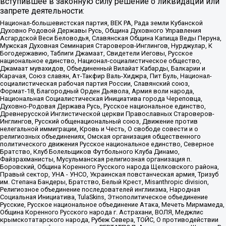
вступившее в законную силу решение о ликвидации или
запрете деятельности:
Национал-большевистская партия, ВЕК РА, Рада земли Кубанской
Духовно Родовой Державы Русь, Община Духовного Управления
Асгардской Веси Беловодья, Славянская Община Капища Веды Перуна,
Мужская Духовная Семинария Староверов-Инглингов, Нурджулар, К
Богодержавию, Таблиги Джамаат, Свидетели Иеговы, Русское
национальное единство, Национал-социалистическое общество,
Джамаат мувахидов, Объединенный Вилайат Кабарды, Балкарии и
Карачая, Союз славян, Ат-Такфир Валь-Хиджра, Пит Буль, Национал-
социалистическая рабочая партия России, Славянский союз,
Формат-18, Благородный Орден Дьявола, Армия воли народа,
Национальная Социалистическая Инициатива города Череповца,
Духовно-Родовая Держава Русь, Русское национальное единство,
Древнерусской Инглистической церкви Православных Староверов-
Инглингов, Русский общенациональный союз, Движение против
нелегальной иммиграции, Кровь и Честь, О свободе совести и о
религиозных объединениях, Омская организация общественного
политического движения Русское национальное единство, Северное
Братство, Клуб Болельщиков Футбольного Клуба Динамо,
Файзрахманисты, Мусульманская религиозная организация п.
Боровский, Община Коренного Русского народа Щелковского района,
Правый сектор, УНА - УНСО, Украинская повстанческая армия, Тризуб
им. Степана Бандеры, Братство, Белый Крест, Misanthropic division,
Религиозное объединение последователей инглиизма, Народная
Социальная Инициатива, TulaSkins, Этнополитическое объединение
Русские, Русское национальное объединение Атака, Мечеть Мирмамеда,
Община Коренного Русского народа г. Астрахани, ВОЛЯ, Меджлис
крымскотатарского народа, Рубеж Севера, ТОЙС, О противодействии