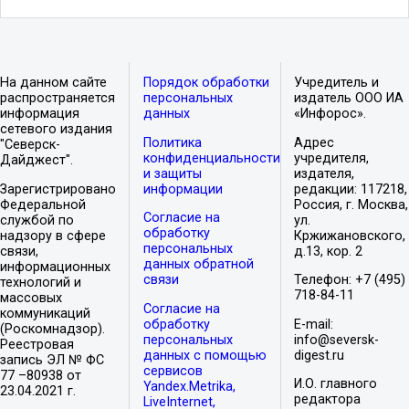
На данном сайте
Порядок обработки
Учредитель и
распространяется
персональных
издатель ООО ИА
информация
данных
«Инфорос».
сетевого издания
Политика
Адрес
"Северск-
конфиденциальности
учредителя,
Дайджест".
и защиты
издателя,
Зарегистрировано
информации
редакции: 117218,
Федеральной
Россия, г. Москва,
Согласие на
службой по
ул.
обработку
надзору в сфере
Кржижановского,
персональных
связи,
д.13, кор. 2
данных обратной
информационных
связи
Телефон: +7 (495)
технологий и
718-84-11
массовых
Согласие на
коммуникаций
обработку
E-mail:
(Роскомнадзор).
персональных
info@seversk-
Реестровая
данных с помощью
digest.ru
запись ЭЛ № ФС
сервисов
77 –80938 от
И.О. главного
Yandex.Metrika,
23.04.2021 г.
редактора
LiveInternet,