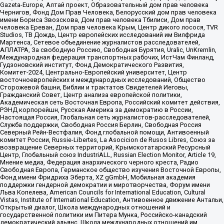
Gazeta-Europe, Алтай проект, Образовательный дом прав человека
Чернигов, Фонд Дом Прав Человека, Белорусский дом прав человека
имени Бориса Звозскова, Дом прав человека Тбилиси, Дом прав
человека Ереван, Дом прав человека Крым, Центр дикого лосося, TVR
Studios, ТВ Дождь, Центр европейских исследований им Вилфрида
Мартенса, Сетевое объединение журналистов расследователей,
АЛЛАТРА, За свободную Россию, Свободная Бурятия, Uralic, UnKremlin,
Международная федерация транспортных рабочих, ИстЧам Финланд,
Гудзоновский институт, Фонд Демократического Развития,
Комитет-2024, Центрально-Европейский университет, Центр
восточноевропейских и международных исследований, Общество
Сторожевой башни, Библии и трактатов Свидетелей Иеговы,
Гражданский Совет, Центр анализа европейской политики,
Академическая сеть Восточная Европа, Российский комитет действия,
РЭНД корпорейшн, Русская Америка за демократию в России,
Настоящая Россия, Глобальная сеть журналистов-расследователей,
Служба поддержки, Свободная Россия Берлин, Свободная Россия
Северный Рейн-Вестфалия, Фонд глобальной помощи, Антивоенный
комитет России, Russie-Libertes, La Asocicion de Rusos Libres, Союз за
возвращение Северных территорий, Крымскотатарский Ресурсный
Центр, Глобальный союз IndustriALL, Russian Election Monitor, Article 19,
Мнение медиа, Федерация анархического черного креста, Радио
Свободная Европа, Германское общество изучения Восточной Европы,
Фонд имени Фридриха Эберта, XZ gGmbH, Мобильная академия
поддержки гендерной демократии и миротворчества, Форум имени
Льва Копелева, American Councils for International Education, Cultural
Vistas, Institute of International Education, Антивоенное движение Антальи,
Открытый диалог, Школа международных отношений и
государственной политики им Питера Мунка, Российско-канадский
демократический альянс, Школа международных отношений им