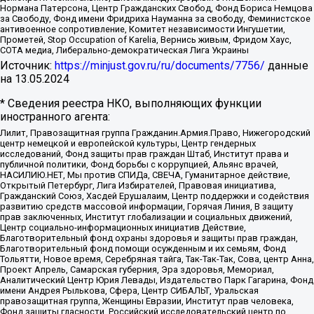
Нормана Патерсона, Центр Гражданских Свобод, Фонд Бориса Немцова
за Свободу, Фонд имени Фридриха Науманна за свободу, Феминистское
антивоенное сопротивление, Комитет независимости Ингушетии,
Прометей, Stop Occupation of Karelia, Вернись живым, Фридом Хаус,
СОТА медиа, Либерально-демократическая Лига Украины
Источник:
https://minjust.gov.ru/ru/documents/7756/
данные
на
13.05.2024
* Сведения реестра НКО, выполняющих функции
иностранного агента:
Лилит, Правозащитная группа Гражданин.Армия.Право, Нижегородский
центр немецкой и европейской культуры, Центр гендерных
исследований, Фонд защиты прав граждан Штаб, Институт права и
публичной политики, Фонд борьбы с коррупцией, Альянс врачей,
НАСИЛИЮ.НЕТ, Мы против СПИДа, СВЕЧА, Гуманитарное действие,
Открытый Петербург, Лига Избирателей, Правовая инициатива,
Гражданский Союз, Хасдей Ерушалаим, Центр поддержки и содействия
развитию средств массовой информации, Горячая Линия, В защиту
прав заключенных, Институт глобализации и социальных движений,
Центр социально-информационных инициатив Действие,
Благотворительный фонд охраны здоровья и защиты прав граждан,
Благотворительный фонд помощи осужденным и их семьям, Фонд
Тольятти, Новое время, Серебряная тайга, Так-Так-Так, Сова, центр Анна,
Проект Апрель, Самарская губерния, Эра здоровья, Мемориал,
Аналитический Центр Юрия Левады, Издательство Парк Гагарина, Фонд
имени Андрея Рылькова, Сфера, Центр СИБАЛЬТ, Уральская
правозащитная группа, Женщины Евразии, Институт прав человека,
Фонд защиты гласности, Российский исследовательский центр по