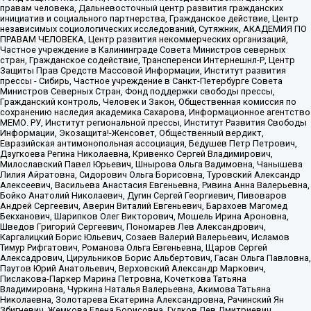
правам человека, Дальневосточный центр развития гражданских
инициатив и социального партнерства, Гражданское действие, Центр
независимых социологических исследований, Сутяжник, АКАДЕМИЯ ПО
ПРАВАМ ЧЕЛОВЕКА, Центр развития некоммерческих организаций,
Частное учреждение в Калининграде Совета Министров северных
стран, Гражданское содействие, Трансперенси Интернешнл-Р, Центр
Защиты Прав Средств Массовой Информации, Институт развития
прессы - Сибирь, Частное учреждение в Санкт-Петербурге Совета
Министров Северных Стран, Фонд поддержки свободы прессы,
Гражданский контроль, Человек и Закон, Общественная комиссия по
сохранению наследия академика Сахарова, Информационное агентство
МЕМО. РУ, Институт региональной прессы, Институт Развития Свободы
Информации, Экозащита!-Женсовет, Общественный вердикт,
Евразийская антимонопольная ассоциация, Бедушев Петр Петрович,
Дзугкоева Регина Николаевна, Кривенко Сергей Владимирович,
Милославский Павел Юрьевич, Шнырова Ольга Вадимовна, Чанышева
Лилия Айратовна, Сидорович Ольга Борисовна, Туровский Александр
Алексеевич, Васильева Анастасия Евгеньевна, Ривина Анна Валерьевна,
Бойко Анатолий Николаевич, Дугин Сергей Георгиевич, Пивоваров
Андрей Сергеевич, Аверин Виталий Евгеньевич, Барахоев Магомед
Бекханович, Шарипков Олег Викторович, Мошель Ирина Ароновна,
Шведов Григорий Сергеевич, Пономарев Лев Александрович,
Каргалицкий Борис Юльевич, Созаев Валерий Валерьевич, Исламов
Тимур Рифгатович, Романова Ольга Евгеньевна, Щаров Сергей
Алексадрович, Цирульников Борис Альбертович, Гасан Ольга Павловна,
Паутов Юрий Анатольевич, Верховский Александр Маркович,
Пислакова-Паркер Марина Петровна, Кочеткова Татьяна
Владимировна, Чуркина Наталья Валерьевна, Акимова Татьяна
Николаевна, Золотарева Екатерина Александровна, Рачинский Ян
Збигневич, Жемкова Елена Борисовна, Гудков Лев Дмитриевич,