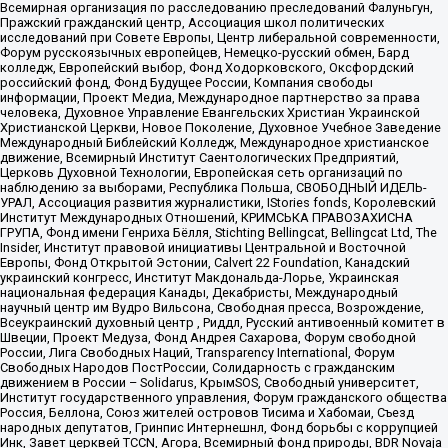
Всемирная организация по расследованию преследований Фалуньгун,
Пражский гражданский центр, Ассоциация школ политических
исследований при Совете Европы, Центр либеральной современности,
Форум русскоязычных европейцев, Немецко-русский обмен, Бард
колледж, Европейский выбор, Фонд Ходорковского, Оксфордский
российский фонд, Фонд Будущее России, Компания свободы
информации, Проект Медиа, Международное партнерство за права
человека, Духовное Управление Евангельских Христиан Украинской
Христианской Церкви, Новое Поколение, Духовное Учебное Заведение
Международный Библейский Колледж, Международное христианское
движение, Всемирный Институт Саентологических Предприятий,
Церковь Духовной Технологии, Европейская сеть организаций по
наблюдению за выборами, Республика Польша, СВОБОДНЫЙ ИДЕЛЬ-
УРАЛ, Ассоциация развития журналистики, IStories fonds, Королевский
Институт Международных Отношений, КРИМСЬКА ПРАВОЗАХИСНА
ГРУПА, Фонд имени Генриха Бёлля, Stichting Bellingcat, Bellingcat Ltd, The
Insider, Институт правовой инициативы Центральной и Восточной
Европы, Фонд Открытой Эстонии, Calvert 22 Foundation, Канадский
украинский конгресс, Институт Макдональда-Лорье, Украинская
национальная федерация Канады, Декабристы, Международный
научный центр им Вудро Вильсона, Свободная пресса, Возрождение,
Всеукраинский духовный центр , Риддл, Русский антивоенный комитет в
Швеции, Проект Медуза, Фонд Андрея Сахарова, Форум свободной
России, Лига Свободных Наций, Transparеncy International, Форум
Свободных Народов ПостРоссии, Солидарность с гражданским
движением в России – Solidarus, КрымSOS, Свободный университет,
Институт государственного управления, Форум гражданского общества
Россия, Беллона, Союз жителей островов Тисима и Хабомаи, Съезд
народных депутатов, Гринпис Интернешнл, Фонд борьбы с коррупцией
Инк, Завет церквей TCCN, Агора, Всемирный фонд природы, BDR Novaja