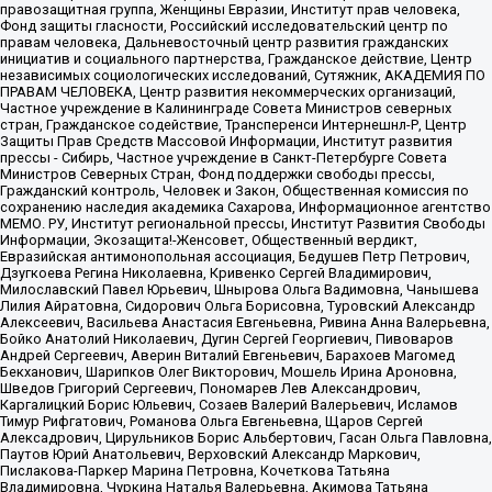
правозащитная группа, Женщины Евразии, Институт прав человека,
Фонд защиты гласности, Российский исследовательский центр по
правам человека, Дальневосточный центр развития гражданских
инициатив и социального партнерства, Гражданское действие, Центр
независимых социологических исследований, Сутяжник, АКАДЕМИЯ ПО
ПРАВАМ ЧЕЛОВЕКА, Центр развития некоммерческих организаций,
Частное учреждение в Калининграде Совета Министров северных
стран, Гражданское содействие, Трансперенси Интернешнл-Р, Центр
Защиты Прав Средств Массовой Информации, Институт развития
прессы - Сибирь, Частное учреждение в Санкт-Петербурге Совета
Министров Северных Стран, Фонд поддержки свободы прессы,
Гражданский контроль, Человек и Закон, Общественная комиссия по
сохранению наследия академика Сахарова, Информационное агентство
МЕМО. РУ, Институт региональной прессы, Институт Развития Свободы
Информации, Экозащита!-Женсовет, Общественный вердикт,
Евразийская антимонопольная ассоциация, Бедушев Петр Петрович,
Дзугкоева Регина Николаевна, Кривенко Сергей Владимирович,
Милославский Павел Юрьевич, Шнырова Ольга Вадимовна, Чанышева
Лилия Айратовна, Сидорович Ольга Борисовна, Туровский Александр
Алексеевич, Васильева Анастасия Евгеньевна, Ривина Анна Валерьевна,
Бойко Анатолий Николаевич, Дугин Сергей Георгиевич, Пивоваров
Андрей Сергеевич, Аверин Виталий Евгеньевич, Барахоев Магомед
Бекханович, Шарипков Олег Викторович, Мошель Ирина Ароновна,
Шведов Григорий Сергеевич, Пономарев Лев Александрович,
Каргалицкий Борис Юльевич, Созаев Валерий Валерьевич, Исламов
Тимур Рифгатович, Романова Ольга Евгеньевна, Щаров Сергей
Алексадрович, Цирульников Борис Альбертович, Гасан Ольга Павловна,
Паутов Юрий Анатольевич, Верховский Александр Маркович,
Пислакова-Паркер Марина Петровна, Кочеткова Татьяна
Владимировна, Чуркина Наталья Валерьевна, Акимова Татьяна