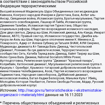
в соответствии с законодательством Российской
Федерации террористическими:
Высший военный Маджлисуль Шура Объединенных сил моджахедов
Кавказа, Конгресс народов Ичкерии и Дагестана, База, Асбат аль-
Ансар, Священная война, Исламская группа, Братья-мусульмане, Партия
исламского освобождения, Лашкар-И-Тайба, Исламская группа,
Движение Талибан, Исламская партия Туркестана, Общество
социальных реформ, Общество возрождения исламского наследия,
Дом двух святых, Джунд аш-Шам, Исламский джихад, Аль-Каида, Имарат
Кавказ, АБТО, Правый сектор, Исламское государство, Джабха аль-
Нусра ли-Ахль аш-Шам, Народное ополчение имени К. Минина и Д.
Пожарского, Аджр от Аллаха Субхану уа Тагьаля SHAM, АУМ Синрике,
Муджахеды джамаата Ат-Тавхида Валь-Джихад, Чистопольский
Джамаат, Рохнамо ба суи давлати исломи, Террористическое
сообщество Сеть, Катиба Таухид валь-Джихад, Хайят Тахрир аш-Шам,
Ахлю Сунна Валь Джамаа, National Socialism/White Power,
Артподготовка, Религиозная группа “Джамаат “Красный пахарь”,
Колумбайн, Хатлонский джамаат, Мусульманская религиозная группа п.
Кушкуль г. Оренбург, Крымско-татарский добровольческий батальон
имени Номана Челебиджихана, Азов, Партия исламского возрождения
Таджикистана, Народная самооборона, Дуббайский джамаат,
московская ячейка, Батал-Хаджи Белхороев, Маньяки Культ Убийц,
Молодёжь Которая Улыбается, Легион Свобода России, Айдар, Русский
добровольческий корпус
Источник:
http://nac.gov.ru/terroristicheskie-i-ekstremistskie-
organizacii-i-materialy.html
данные на
16.11.2023
* Перечень общественных объединений и религиозных