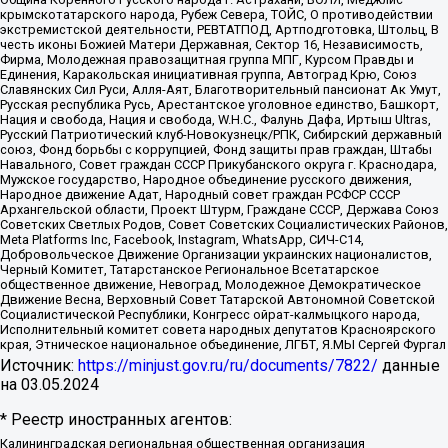
крымскотатарского народа, Рубеж Севера, ТОЙС, О противодействии
экстремистской деятельности, РЕВТАТПОД, Артподготовка, Штольц, В
честь иконы Божией Матери Державная, Сектор 16, Независимость,
Фирма, Молодежная правозащитная группа МПГ, Курсом Правды и
Единения, Каракольская инициативная группа, Автоград Крю, Союз
Славянских Сил Руси, Алля-Аят, Благотворительный пансионат Ак Умут,
Русская республика Русь, Арестантское уголовное единство, Башкорт,
Нация и свобода, Нация и свобода, W.H.С., Фалунь Дафа, Иртыш Ultras,
Русский Патриотический клуб-Новокузнецк/РПК, Сибирский державный
союз, Фонд борьбы с коррупцией, Фонд защиты прав граждан, Штабы
Навального, Совет граждан СССР Прикубанского округа г. Краснодара,
Мужское государство, Народное объединение русского движения,
Народное движение Адат, Народный совет граждан РСФСР СССР
Архангельской области, Проект Штурм, Граждане СССР, Держава Союз
Советских Светлых Родов, Совет Советских Социалистических Районов,
Meta Platforms Inc, Facebook, Instagram, WhatsApp, СИЧ-С14,
Добровольческое Движение Организации украинских националистов,
Черный Комитет, Татарстанское Региональное Всетатарское
общественное движение, Невоград, Молодежное Демократическое
Движение Весна, Верховный Совет Татарской Автономной Советской
Социалистической Республики, Конгресс ойрат-калмыцкого народа,
Исполнительный комитет совета народных депутатов Красноярского
края, Этническое национальное объединение, ЛГБТ, Я.МЫ Сергей Фургал
Источник:
https://minjust.gov.ru/ru/documents/7822/
данные
на
03.05.2024
* Реестр иностранных агентов:
Калининградская региональная общественная организация "Экозащита!-Женсовет", Фонд содействия защите прав и свобод граждан "Общественный вердикт", Фонд "Институт Развития Свободы Информации", Частное учреждение "Информационное агентство МЕМО. РУ", Региональная общественная организация "Общественная комиссия по сохранению наследия академика Сахарова", Фонд поддержки свободы прессы, Санкт-Петербургская общественная правозащитная организация "Гражданский контроль", Межрегиональная общественная организация "Информационно-просветительский центр "Мемориал", Региональный Фонд "Центр Защиты Прав Средств Массовой Информации", с 05.12.2023 Фонд "Центр Защиты Прав Средств массовой информации", Региональная общественная благотворительная организация помощи беженцам и мигрантам "Гражданское содействие", Негосударственное образовательное учреждение дополнительного профессионального образования (повышение квалификации) специалистов "АКАДЕМИЯ ПО ПРАВАМ ЧЕЛОВЕКА", Свердловская региональная общественная организация "Сутяжник", Автономная некоммерческая организация "Центр независимых социологических исследований", Союз общественных объединений "Российский исследовательский центр по правам человека", Региональное общественное учреждение научно-информационный центр "МЕМОРИАЛ", Некоммерческая организация "Фонд защиты гласности", Автономная некоммерческая организация "Институт прав человека", Городская общественная организация "Екатеринбургское общество "МЕМОРИАЛ", Городская общественная организация "Рязанское историко-просветительское и правозащитное общество "Мемориал" (Рязанский Мемориал), Челябинский региональный орган общественной самодеятельности – женское общественное объединение "Женщины Евразии", Челябинский региональный орган общественной самодеятельности "Уральская правозащитная группа", Фонд содействия защите здоровья и социальной справедливости имени Андрея Рылькова, Автономная Некоммерческая Организация "Аналитический Центр Юрия Левады", Автономная некоммерческая организация социальной поддержки населения "Проект Апрель", Региональная общественная организация помощи женщинам и детям, находящимся в кризисной ситуации "Информационно-методический центр "Анна", Фонд содействия развитию массовых коммуникаций и правовому просвещению "Так-так-Так", Фонд содействия устойчивому развитию "Серебряная тайга", Свердловский региональный общественный фонд социальных проектов "Новое время", "Idel.Реалии", Кавказ.Реалии, Крым.Реалии, Телеканал Настоящее Время, Татаро-башкирская служба Радио Свобода (Azatliq Radiosi), Радио Свободная Европа/Радио Свобода (PCE/PC), "Сибирь.Реалии", "Фактограф", Благотворительный фонд помощи осужденным и их семьям, Автономная некоммерческая организация "Институт глобализации и социальных движений", Фонд "В защиту прав заключенных", Частное учреждение "Центр поддержки и содействия развитию средств массовой информации", Пензенский региональный общественный благотворительный фонд "Гражданский союз", "Север.Реалии", Некоммерческая организация Фонд "Правовая инициатива", Общество с ограниченной ответственностью "Радио Свободная Европа/Радио Свобода", Чешское информационное агентство "MEDIUM-ORIENT", Красноярская региональная общественная организация "Мы против СПИДа", Камалягин Денис Николаевич, Маркелов Сергей Евгеньевич, Пономарев Лев Александрович, Савицкая Людмила Алексеевна, Автономная некоммерческая организация "Центр по работе с проблемой насилия "НАСИЛИЮ.НЕТ", Межрегиональный профессиональный союз работников здравоохранения "Альянс врачей", Юридическое лицо, зарегистрированное в Латвийской Республике, SIA "Medusa Project" (регистрационный номер 40103797863, дата регистрации 10.06.2014), Некоммерческая организация "Фонд по борьбе с коррупцией", Автономная некоммерческая организация "Институт права и публичной политики", Баданин Роман Сергеевич, Гликин Максим Александрович, Железнова Мария Михайловна, Лукьянова Юлия Сергеевна, Маетная Елизавета Витальевна, Маняхин Петр Борисович, Чуракова Ольга Владимировна, Ярош Юлия Петровна, Юридическое лицо "The Insider SIA", зарегистрированное в Риге, Латвийская Республика (дата регистрации 26.06.2015), являющееся администратором доменного имени интернет-издания "The Insider SIA", https://theins.ru, Постернак Алексей Евгеньевич, Рубин Михаил Аркадьевич, Анин Роман Александрович, Юридическое лицо Istories fonds, зарегистрированное в Латвийской Республике (регистрационный номер 50008295751, дата регистрации 24.02.2020), Великовский Дмитрий Александрович, Долинина Ирина Николаевна, Мароховская Алеся Алексеевна, Шлейнов Роман Юрьевич, Шмагун Олеся Валентиновна, Общество с ограниченной ответственностью "Альтаир 2021", Общество с ограниченной ответственностью "Вега 2021", Общество с ограниченной ответственностью "Главный редактор 2021", Общество с ограниченной ответственностью "Ромашки монолит", Важенков Артем Валерьевич, Ивановская областная общественная организация "Центр гендерных исследований", Гурман Юрий Альбертович, Медиапроект "ОВД-Инфо", Егоров Владимир Владимирович, Жилинский Владимир Александрович, Общество с ограниченной ответственностью "ЗП", Иванова София Юрьевна, Карезина Инна Павловна, Кильтау Екатерина Викторовна, Петров Алексей Викторович, Пискунов Сергей Евгеньевич, Смирнов Сергей Сергеевич, Тихонов Михаил Сергеевич, Общество с ограниченной ответственностью "ЖУРНАЛИСТ-ИНОСТРАННЫЙ АГЕНТ", Арапова Галина Юрьевна, Вольтская Татьяна Анатольевна, Американская компания "Mason G.E.S. Anonymous Foundation" (США), являющаяся владельцем интернет-издания https://mnews.world/, Компания "Stichting Bellingcat", зарегистрированная в Нидерландах (дата регистрации 11.07.2018), Захаров Андрей Вячеславович, Клепиковская Екатерина Дмитриевна, Общество с ограниченной ответственностью "МЕМО", Перл Роман Александрович, Симонов Евгений Алексеевич, Соловьева Елена Анатольевна, Сотников Даниил Владимирович, Сурначева Елизавета Дмитриевна, Автономная некоммерческая организация по защите прав человека и информированию населения "Якутия – Наше Мнение", Общество с ограниченной ответственностью "Москоу диджитал медиа", с 26.01.2023 Общество с ограниченной ответственностью "Чайка Белые сады", Ветошкина Валерия Валерьевна, Заговора Максим Александрович, Межрегиональное общественное движение "Российская ЛГБТ - сеть", Оленичев Максим Владимирович, Павлов Иван Юрьевич, Скворцова Елена Сергеевна, Общество с ограниченной ответственностью "Как бы инагент", Кочетков Игорь Викторович, Общество с ограниченной ответственностью "Честные выборы", Еланчик Олег Александрович, Общество с ограниченной ответственностью "Нобелевский призыв", Гималова Регина Эмилевна, Григорьев Андрей Валерьевич, Григорьева Алина Александровна, Ассоциация по содействию защите прав призывников, альтернативнослужащих и военнослужащих "Правозащитная группа "Гражданин.Армия.Право", Хисамова Регина Фаритовна, Автономная некоммерческая организация по реализации социально-правовых программ "Лилит", Дальневосточное общественное движение "Маяк", Санкт-Петербургская ЛГБТ-инициативная группа "Выход", Инициативная группа ЛГБТ+ "Реверс", Алексеев Андрей Викторович, Бекбулатова Таисия Львовна, Беляев Иван Михайлович, Владыкина Елена Сергеевна, Гельман Марат Александрович, Никульшина Вероника Юрьевна, Толоконникова Надежда Андреевна, Шендерович Виктор Анатольевич, Общество с ограниченной ответственностью "Данное сообщение", Общество с ограниченной ответственностью Издательский дом "Новая глава", Айнбиндер Александра Александровна, Московский комьюнити-центр для ЛГБТ+инициатив, Благотворительный фонд развития филантропии, Deutsche Welle (Германия, Kurt-Schumacher-Strasse 3, 53113 Bonn), Борзунова Мария Михайловна, Воробьев Виктор Викторович, Голубева Анна Львовна, Константинова Алла Михайловна, Малкова Ирина Владимировна, Мурадов Мурад Абдулгалимович, Осетинская Елизавета Николаевна, Понасенков Евгений Николаевич, Ганапольский Матвей Юрьевич, Киселев Евгений Алексеевич, Борухович Ирина Григорьевна, Дремин Иван Тимофеевич, Дубровский Дмитрий Викторович, Красноярская региональная общественная организация поддержки и развития альтернативных образовательных технологий и межкультурных коммуникаций "ИНТЕРРА", Маяковская Екатерина Алексеевна, Фейгин Марк Захарович, Филимонов Андрей Викторович, Дзугкоева Регина Николаевна, Доброхотов Роман Александрович, Дудь Юрий Александрович, Елкин Сергей Владимирович, Кругликов Кирилл Игоревич, Сабунаева Мария Леонидовна, Семенов Алексей Владимирович, Шаинян Карен Багратович, Шульман Екатерина Михайловна, Асафьев Артур Валерьевич, Вахштайн Виктор Семенович, Венедиктов Алексей Алексеевич, Лушникова Екатерина Евгеньевна, Волков Леонид Михайлович, Невзоров Александр Глебович, Пархоменко Сергей Борисович, Сироткин Ярослав Николаевич, Кара-Мурза Владимир Владимирович, Баранова Наталья Владимировна, Гозман Леонид Яковлевич, Кагарлицкий Борис Юльевич, Климарев Михаил Валерьевич, Милов Владимир Станиславович, Автономная некоммерческая организация Краснодарский центр современного искусства "Типография", Моргенштерн Алишер Тагирович, Соболь Любовь Эдуардовна, Общество с ограниченной ответственностью "ЛИЗА НОРМ", Каспаров Гарри Кимович, Ходорковский Михаил Борисович, Общество с ограниченной ответственностью "Апрельские тезисы", Данилович Ирина Брониславовна, Кашин Олег Владимирович, Петров Николай Владимирович, Пивоваров Алексей Владимирович, Соколов Михаил Владимирович, Цветкова Юлия Владимировна, Чичваркин Евгений Александрович, Комитет против пыток/Команда против пыток, Общество с ограниченной ответственностью "Первый научный", Общество с ограниченной ответственностью "Вертолет и ко", Белоцерковская Вероника Борисовна, Кац Максим Евгеньевич, Лазарева Татьяна Юрьевна, Шаведдинов Руслан Табризович, Яшин Илья Валерьевич, Общество с ограниченной ответственностью "Иноагент ААВ", Алешковский Дмитрий Петрович, Альбац Евгения Марковна, Быков Дмитрий Львович, Галямина Юлия Евгеньевна, Лойко Сергей Леонидович, Мартынов Кирилл Константинович, Медведев Сергей Александрович, Крашенинников Федор Геннадиевич, Гордеева Катерина Вл