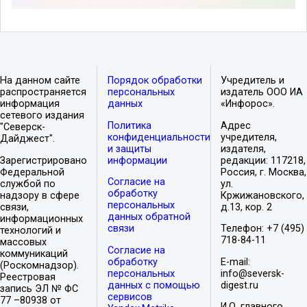
На данном сайте
Порядок обработки
Учредитель и
распространяется
персональных
издатель ООО ИА
информация
данных
«Инфорос».
сетевого издания
Политика
Адрес
"Северск-
конфиденциальности
учредителя,
Дайджест".
и защиты
издателя,
Зарегистрировано
информации
редакции: 117218,
Федеральной
Россия, г. Москва,
Согласие на
службой по
ул.
обработку
надзору в сфере
Кржижановского,
персональных
связи,
д.13, кор. 2
данных обратной
информационных
связи
Телефон: +7 (495)
технологий и
718-84-11
массовых
Согласие на
коммуникаций
обработку
E-mail:
(Роскомнадзор).
персональных
info@seversk-
Реестровая
данных с помощью
digest.ru
запись ЭЛ № ФС
сервисов
77 –80938 от
И.О. главного