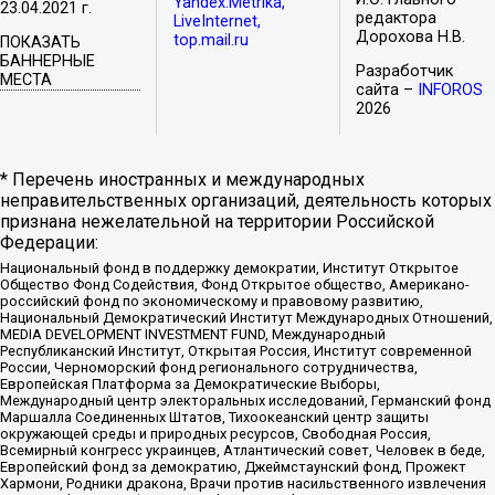
Yandex.Metrika,
23.04.2021 г.
редактора
LiveInternet,
Дорохова Н.В.
top.mail.ru
ПОКАЗАТЬ
БАННЕРНЫЕ
Разработчик
МЕСТА
сайта –
INFOROS
2026
* Перечень иностранных и международных
неправительственных организаций, деятельность которых
признана нежелательной на территории Российской
Федерации:
Национальный фонд в поддержку демократии, Институт Открытое
Общество Фонд Содействия, Фонд Открытое общество, Американо-
российский фонд по экономическому и правовому развитию,
Национальный Демократический Институт Международных Отношений,
MEDIA DEVELOPMENT INVESTMENT FUND, Международный
Республиканский Институт, Открытая Россия, Институт современной
России, Черноморский фонд регионального сотрудничества,
Европейская Платформа за Демократические Выборы,
Международный центр электоральных исследований, Германский фонд
Маршалла Соединенных Штатов, Тихоокеанский центр защиты
окружающей среды и природных ресурсов, Свободная Россия,
Всемирный конгресс украинцев, Атлантический совет, Человек в беде,
Европейский фонд за демократию, Джеймстаунский фонд, Прожект
Хармони, Родники дракона, Врачи против насильственного извлечения