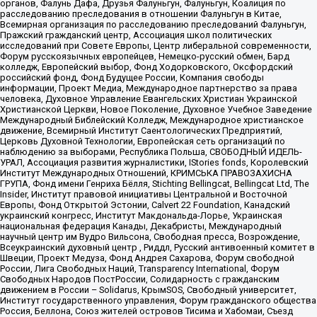
органов, Фалунь Дафа, Друзья Фалуньгун, Фалуньгун, Коалиция по
расследованию преследования в отношении Фалуньгун в Китае,
Всемирная организация по расследованию преследований Фалуньгун,
Пражский гражданский центр, Ассоциация школ политических
исследований при Совете Европы, Центр либеральной современности,
Форум русскоязычных европейцев, Немецко-русский обмен, Бард
колледж, Европейский выбор, Фонд Ходорковского, Оксфордский
российский фонд, Фонд Будущее России, Компания свободы
информации, Проект Медиа, Международное партнерство за права
человека, Духовное Управление Евангельских Христиан Украинской
Христианской Церкви, Новое Поколение, Духовное Учебное Заведение
Международный Библейский Колледж, Международное христианское
движение, Всемирный Институт Саентологических Предприятий,
Церковь Духовной Технологии, Европейская сеть организаций по
наблюдению за выборами, Республика Польша, СВОБОДНЫЙ ИДЕЛЬ-
УРАЛ, Ассоциация развития журналистики, IStories fonds, Королевский
Институт Международных Отношений, КРИМСЬКА ПРАВОЗАХИСНА
ГРУПА, Фонд имени Генриха Бёлля, Stichting Bellingcat, Bellingcat Ltd, The
Insider, Институт правовой инициативы Центральной и Восточной
Европы, Фонд Открытой Эстонии, Calvert 22 Foundation, Канадский
украинский конгресс, Институт Макдональда-Лорье, Украинская
национальная федерация Канады, Декабристы, Международный
научный центр им Вудро Вильсона, Свободная пресса, Возрождение,
Всеукраинский духовный центр , Риддл, Русский антивоенный комитет в
Швеции, Проект Медуза, Фонд Андрея Сахарова, Форум свободной
России, Лига Свободных Наций, Transparеncy International, Форум
Свободных Народов ПостРоссии, Солидарность с гражданским
движением в России – Solidarus, КрымSOS, Свободный университет,
Институт государственного управления, Форум гражданского общества
Россия, Беллона, Союз жителей островов Тисима и Хабомаи, Съезд