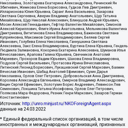
Николаевна, Золотарева Екатерина Александровна, Рачинский Ян
Збигневич, Жемкова Елена Борисовна, Гудков Лев Дмитриевич,
Илларионова Юлия Юрьевна, Саранг Анна Васильевна, Захарова
Светлана Сергеевна, Аверин Владимир Анатольевич, Щур Татьяна
Михайловна, Щур Николай Алексеевич, Блинушов Андрей Юрьевич,
Мосин Алексей Геннадьевич, Гефтер Валентин Михайлович, Симонов
Алексей Кириллович, Флиге Ирина Анатольевна, Мельникова Валентина
Дмитриевна, Вититинова Елена Владимировна, Баженова Светлана
Куприяновна, Максимов Сергей Владимирович, Беляев Сергей
Иванович, Голубева Елена Николаевна, Ганнушкина Светлана
Алексеевна, Закс Елена Владимировна, Буртина Елена Юрьевна, Гендель
Людмила Залмановна, Кокорина Екатерина Алексеевна, Шуманов Илья
Вячеславович, Арапова Галина Юрьевна, Свечников Анатолий
Мариевич, Прохоров Вадим Юрьевич, Шахова Елена Владимировна,
Подузов Сергей Васильевич, Протасова Ирина Вячеславовна,
Литинский Леонид Борисович, Лукашевский Сергей Маркович, Бахмин
Вячеслав Иванович, Шабад Анатолий Ефимович, Сухих Дарья
Николаевна, Орлов Олег Петрович, Добровольская Анна Дмитриевна,
Королева Александра Евгеньевна, Смирнов Владимир Александрович,
Вицин Сергей Ефимович, Золотухин Борис Андреевич, Левинсон Лев
Семенович, Локшина Татьяна Иосифовна, Орлов Олег Петрович,
Полякова Мара Федоровна, Резник Генри Маркович, Захаров Герман
Константинович
Источник:
http://unro.minjust.ru/NKOForeignAgent.aspx
данные на
24.03.2022
* Единый федеральный список организаций, в том числе
иностранных и международных организаций, признанных