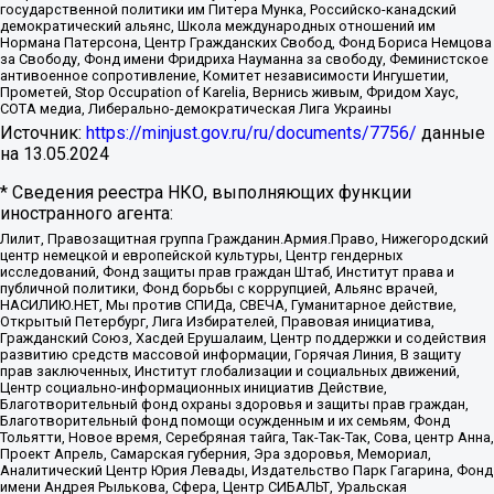
государственной политики им Питера Мунка, Российско-канадский
демократический альянс, Школа международных отношений им
Нормана Патерсона, Центр Гражданских Свобод, Фонд Бориса Немцова
за Свободу, Фонд имени Фридриха Науманна за свободу, Феминистское
антивоенное сопротивление, Комитет независимости Ингушетии,
Прометей, Stop Occupation of Karelia, Вернись живым, Фридом Хаус,
СОТА медиа, Либерально-демократическая Лига Украины
Источник:
https://minjust.gov.ru/ru/documents/7756/
данные
на
13.05.2024
* Сведения реестра НКО, выполняющих функции
иностранного агента:
Лилит, Правозащитная группа Гражданин.Армия.Право, Нижегородский
центр немецкой и европейской культуры, Центр гендерных
исследований, Фонд защиты прав граждан Штаб, Институт права и
публичной политики, Фонд борьбы с коррупцией, Альянс врачей,
НАСИЛИЮ.НЕТ, Мы против СПИДа, СВЕЧА, Гуманитарное действие,
Открытый Петербург, Лига Избирателей, Правовая инициатива,
Гражданский Союз, Хасдей Ерушалаим, Центр поддержки и содействия
развитию средств массовой информации, Горячая Линия, В защиту
прав заключенных, Институт глобализации и социальных движений,
Центр социально-информационных инициатив Действие,
Благотворительный фонд охраны здоровья и защиты прав граждан,
Благотворительный фонд помощи осужденным и их семьям, Фонд
Тольятти, Новое время, Серебряная тайга, Так-Так-Так, Сова, центр Анна,
Проект Апрель, Самарская губерния, Эра здоровья, Мемориал,
Аналитический Центр Юрия Левады, Издательство Парк Гагарина, Фонд
имени Андрея Рылькова, Сфера, Центр СИБАЛЬТ, Уральская