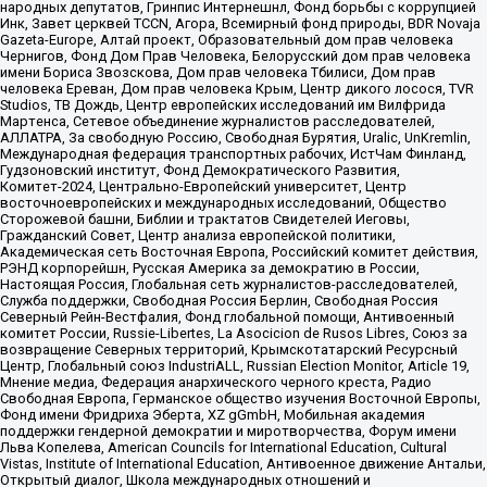
народных депутатов, Гринпис Интернешнл, Фонд борьбы с коррупцией
Инк, Завет церквей TCCN, Агора, Всемирный фонд природы, BDR Novaja
Gazeta-Europe, Алтай проект, Образовательный дом прав человека
Чернигов, Фонд Дом Прав Человека, Белорусский дом прав человека
имени Бориса Звозскова, Дом прав человека Тбилиси, Дом прав
человека Ереван, Дом прав человека Крым, Центр дикого лосося, TVR
Studios, ТВ Дождь, Центр европейских исследований им Вилфрида
Мартенса, Сетевое объединение журналистов расследователей,
АЛЛАТРА, За свободную Россию, Свободная Бурятия, Uralic, UnKremlin,
Международная федерация транспортных рабочих, ИстЧам Финланд,
Гудзоновский институт, Фонд Демократического Развития,
Комитет-2024, Центрально-Европейский университет, Центр
восточноевропейских и международных исследований, Общество
Сторожевой башни, Библии и трактатов Свидетелей Иеговы,
Гражданский Совет, Центр анализа европейской политики,
Академическая сеть Восточная Европа, Российский комитет действия,
РЭНД корпорейшн, Русская Америка за демократию в России,
Настоящая Россия, Глобальная сеть журналистов-расследователей,
Служба поддержки, Свободная Россия Берлин, Свободная Россия
Северный Рейн-Вестфалия, Фонд глобальной помощи, Антивоенный
комитет России, Russie-Libertes, La Asocicion de Rusos Libres, Союз за
возвращение Северных территорий, Крымскотатарский Ресурсный
Центр, Глобальный союз IndustriALL, Russian Election Monitor, Article 19,
Мнение медиа, Федерация анархического черного креста, Радио
Свободная Европа, Германское общество изучения Восточной Европы,
Фонд имени Фридриха Эберта, XZ gGmbH, Мобильная академия
поддержки гендерной демократии и миротворчества, Форум имени
Льва Копелева, American Councils for International Education, Cultural
Vistas, Institute of International Education, Антивоенное движение Антальи,
Открытый диалог, Школа международных отношений и