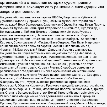
организаций в отношении которых судом принято
вступившее в законную силу решение о ликвидации или
запрете деятельности:
Национал-большевистская партия, ВЕК РА, Рада земли Кубанской
Духовно Родовой Державы Русь, Община Духовного Управления
Асгардской Веси Беловодья, Славянская Община Капища Веды Перуна,
Мужская Духовная Семинария Староверов-Инглингов, Нурджулар, К
Богодержавию, Таблиги Джамаат, Свидетели Иеговы, Русское
национальное единство, Национал-социалистическое общество,
Джамаат мувахидов, Объединенный Вилайат Кабарды, Балкарии и
Карачая, Союз славян, Ат-Такфир Валь-Хиджра, Пит Буль, Национал-
социалистическая рабочая партия России, Славянский союз,
Формат-18, Благородный Орден Дьявола, Армия воли народа,
Национальная Социалистическая Инициатива города Череповца,
Духовно-Родовая Держава Русь, Русское национальное единство,
Древнерусской Инглистической церкви Православных Староверов-
Инглингов, Русский общенациональный союз, Движение против
нелегальной иммиграции, Кровь и Честь, О свободе совести и о
религиозных объединениях, Омская организация общественного
политического движения Русское национальное единство, Северное
Братство, Клуб Болельщиков Футбольного Клуба Динамо,
Файзрахманисты, Мусульманская религиозная организация п.
Боровский, Община Коренного Русского народа Щелковского района,
Правый сектор, УНА - УНСО, Украинская повстанческая армия, Тризуб
им. Степана Бандеры, Братство, Белый Крест, Misanthropic division,
Религиозное объединение последователей инглиизма, Народная
Социальная Инициатива, TulaSkins, Этнополитическое объединение
Русские, Русское национальное объединение Атака, Мечеть Мирмамеда,
Община Коренного Русского народа г. Астрахани, ВОЛЯ, Меджлис