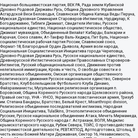
Национал-большевистская партия, ВЕК РА, Рада земли Кубанской
Духовно Родовой Державы Русь, Община Духовного Управления
Асгардской Веси Беловодья, Славянская Община Капища Веды Перуна,
Мужская Духовная Семинария Староверов-Инглингов, Нурджулар, К
Богодержавию, Таблиги Джамаат, Свидетели Иеговы, Русское
национальное единство, Национал-социалистическое общество,
Джамаат мувахидов, Объединенный Вилайат Кабарды, Балкарии и
Карачая, Союз славян, Ат-Такфир Валь-Хиджра, Пит Буль, Национал-
социалистическая рабочая партия России, Славянский союз,
Формат-18, Благородный Орден Дьявола, Армия воли народа,
Национальная Социалистическая Инициатива города Череповца,
Духовно-Родовая Держава Русь, Русское национальное единство,
Древнерусской Инглистической церкви Православных Староверов-
Инглингов, Русский общенациональный союз, Движение против
нелегальной иммиграции, Кровь и Честь, О свободе совести и о
религиозных объединениях, Омская организация общественного
политического движения Русское национальное единство, Северное
Братство, Клуб Болельщиков Футбольного Клуба Динамо,
Файзрахманисты, Мусульманская религиозная организация п.
Боровский, Община Коренного Русского народа Щелковского района,
Правый сектор, УНА - УНСО, Украинская повстанческая армия, Тризуб
им. Степана Бандеры, Братство, Белый Крест, Misanthropic division,
Религиозное объединение последователей инглиизма, Народная
Социальная Инициатива, TulaSkins, Этнополитическое объединение
Русские, Русское национальное объединение Атака, Мечеть Мирмамеда,
Община Коренного Русского народа г. Астрахани, ВОЛЯ, Меджлис
крымскотатарского народа, Рубеж Севера, ТОЙС, О противодействии
экстремистской деятельности, РЕВТАТПОД, Артподготовка, Штольц, В
честь иконы Божией Матери Державная, Сектор 16, Независимость,