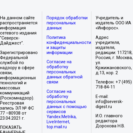
На данном сайте
Порядок обработки
Учредитель и
распространяется
персональных
издатель ООО ИА
информация
данных
«Инфорос».
сетевого издания
Политика
Адрес
"Северск-
конфиденциальности
учредителя,
Дайджест".
и защиты
издателя,
Зарегистрировано
информации
редакции: 117218,
Федеральной
Россия, г. Москва,
Согласие на
службой по
ул.
обработку
надзору в сфере
Кржижановского,
персональных
связи,
д.13, кор. 2
данных обратной
информационных
связи
Телефон: +7 (495)
технологий и
718-84-11
массовых
Согласие на
коммуникаций
обработку
E-mail:
(Роскомнадзор).
персональных
info@seversk-
Реестровая
данных с помощью
digest.ru
запись ЭЛ № ФС
сервисов
77 –80938 от
И.О. главного
Yandex.Metrika,
23.04.2021 г.
редактора
LiveInternet,
Дорохова Н.В.
top.mail.ru
ПОКАЗАТЬ
БАННЕРНЫЕ