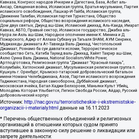
Кавказа, Конгресс народов Ичкерии и Дагестана, База, Асбат аль-
Ансар, Священная война, Исламская группа, Братья-мусульмане, Партия
исламского освобождения, Лашкар-И-Тайба, Исламская группа,
Движение Талибан, Исламская партия Туркестана, Общество
социальных реформ, Общество возрождения исламского наследия,
Дом двух святых, Джунд аш-Шам, Исламский джихад, Аль-Каида, Имарат
Кавказ, АБТО, Правый сектор, Исламское государство, Джабха аль-
Нусра ли-Ахль аш-Шам, Народное ополчение имени К. Минина и Д.
Пожарского, Аджр от Аллаха Субхану уа Тагьаля SHAM, АУМ Синрике,
Муджахеды джамаата Ат-Тавхида Валь-Джихад, Чистопольский
Джамаат, Рохнамо ба суи давлати исломи, Террористическое
сообщество Сеть, Катиба Таухид валь-Джихад, Хайят Тахрир аш-Шам,
Ахлю Сунна Валь Джамаа, National Socialism/White Power,
Артподготовка, Религиозная группа “Джамаат “Красный пахарь”,
Колумбайн, Хатлонский джамаат, Мусульманская религиозная группа п.
Кушкуль г. Оренбург, Крымско-татарский добровольческий батальон
имени Номана Челебиджихана, Азов, Партия исламского возрождения
Таджикистана, Народная самооборона, Дуббайский джамаат,
московская ячейка, Батал-Хаджи Белхороев, Маньяки Культ Убийц,
Молодёжь Которая Улыбается, Легион Свобода России, Айдар, Русский
добровольческий корпус
Источник:
http://nac.gov.ru/terroristicheskie-i-ekstremistskie-
organizacii-i-materialy.html
данные на
16.11.2023
* Перечень общественных объединений и религиозных
организаций в отношении которых судом принято
вступившее в законную силу решение о ликвидации или
запрете деятельности: