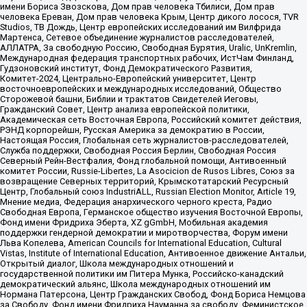
имени Бориса Звозскова, Дом прав человека Тбилиси, Дом прав
человека Ереван, Дом прав человека Крым, Центр дикого лосося, TVR
Studios, ТВ Дождь, Центр европейских исследований им Вилфрида
Мартенса, Сетевое объединение журналистов расследователей,
АЛЛАТРА, За свободную Россию, Свободная Бурятия, Uralic, UnKremlin,
Международная федерация транспортных рабочих, ИстЧам Финланд,
Гудзоновский институт, Фонд Демократического Развития,
Комитет-2024, Центрально-Европейский университет, Центр
восточноевропейских и международных исследований, Общество
Сторожевой башни, Библии и трактатов Свидетелей Иеговы,
Гражданский Совет, Центр анализа европейской политики,
Академическая сеть Восточная Европа, Российский комитет действия,
РЭНД корпорейшн, Русская Америка за демократию в России,
Настоящая Россия, Глобальная сеть журналистов-расследователей,
Служба поддержки, Свободная Россия Берлин, Свободная Россия
Северный Рейн-Вестфалия, Фонд глобальной помощи, Антивоенный
комитет России, Russie-Libertes, La Asocicion de Rusos Libres, Союз за
возвращение Северных территорий, Крымскотатарский Ресурсный
Центр, Глобальный союз IndustriALL, Russian Election Monitor, Article 19,
Мнение медиа, Федерация анархического черного креста, Радио
Свободная Европа, Германское общество изучения Восточной Европы,
Фонд имени Фридриха Эберта, XZ gGmbH, Мобильная академия
поддержки гендерной демократии и миротворчества, Форум имени
Льва Копелева, American Councils for International Education, Cultural
Vistas, Institute of International Education, Антивоенное движение Антальи,
Открытый диалог, Школа международных отношений и
государственной политики им Питера Мунка, Российско-канадский
демократический альянс, Школа международных отношений им
Нормана Патерсона, Центр Гражданских Свобод, Фонд Бориса Немцова
за Свободу, Фонд имени Фридриха Науманна за свободу, Феминистское