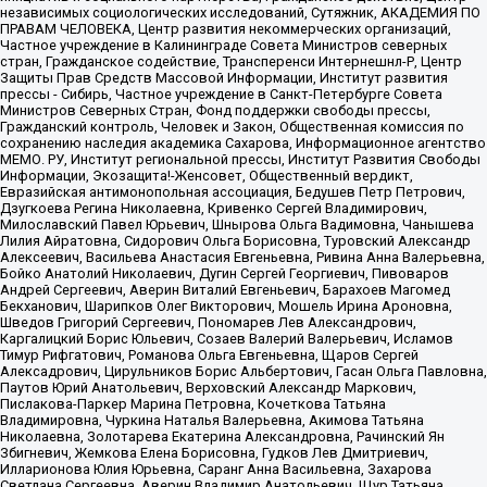
независимых социологических исследований, Сутяжник, АКАДЕМИЯ ПО
ПРАВАМ ЧЕЛОВЕКА, Центр развития некоммерческих организаций,
Частное учреждение в Калининграде Совета Министров северных
стран, Гражданское содействие, Трансперенси Интернешнл-Р, Центр
Защиты Прав Средств Массовой Информации, Институт развития
прессы - Сибирь, Частное учреждение в Санкт-Петербурге Совета
Министров Северных Стран, Фонд поддержки свободы прессы,
Гражданский контроль, Человек и Закон, Общественная комиссия по
сохранению наследия академика Сахарова, Информационное агентство
МЕМО. РУ, Институт региональной прессы, Институт Развития Свободы
Информации, Экозащита!-Женсовет, Общественный вердикт,
Евразийская антимонопольная ассоциация, Бедушев Петр Петрович,
Дзугкоева Регина Николаевна, Кривенко Сергей Владимирович,
Милославский Павел Юрьевич, Шнырова Ольга Вадимовна, Чанышева
Лилия Айратовна, Сидорович Ольга Борисовна, Туровский Александр
Алексеевич, Васильева Анастасия Евгеньевна, Ривина Анна Валерьевна,
Бойко Анатолий Николаевич, Дугин Сергей Георгиевич, Пивоваров
Андрей Сергеевич, Аверин Виталий Евгеньевич, Барахоев Магомед
Бекханович, Шарипков Олег Викторович, Мошель Ирина Ароновна,
Шведов Григорий Сергеевич, Пономарев Лев Александрович,
Каргалицкий Борис Юльевич, Созаев Валерий Валерьевич, Исламов
Тимур Рифгатович, Романова Ольга Евгеньевна, Щаров Сергей
Алексадрович, Цирульников Борис Альбертович, Гасан Ольга Павловна,
Паутов Юрий Анатольевич, Верховский Александр Маркович,
Пислакова-Паркер Марина Петровна, Кочеткова Татьяна
Владимировна, Чуркина Наталья Валерьевна, Акимова Татьяна
Николаевна, Золотарева Екатерина Александровна, Рачинский Ян
Збигневич, Жемкова Елена Борисовна, Гудков Лев Дмитриевич,
Илларионова Юлия Юрьевна, Саранг Анна Васильевна, Захарова
Светлана Сергеевна, Аверин Владимир Анатольевич, Щур Татьяна