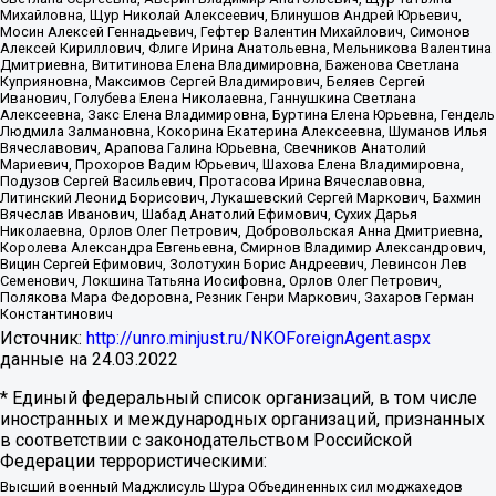
Михайловна, Щур Николай Алексеевич, Блинушов Андрей Юрьевич,
Мосин Алексей Геннадьевич, Гефтер Валентин Михайлович, Симонов
Алексей Кириллович, Флиге Ирина Анатольевна, Мельникова Валентина
Дмитриевна, Вититинова Елена Владимировна, Баженова Светлана
Куприяновна, Максимов Сергей Владимирович, Беляев Сергей
Иванович, Голубева Елена Николаевна, Ганнушкина Светлана
Алексеевна, Закс Елена Владимировна, Буртина Елена Юрьевна, Гендель
Людмила Залмановна, Кокорина Екатерина Алексеевна, Шуманов Илья
Вячеславович, Арапова Галина Юрьевна, Свечников Анатолий
Мариевич, Прохоров Вадим Юрьевич, Шахова Елена Владимировна,
Подузов Сергей Васильевич, Протасова Ирина Вячеславовна,
Литинский Леонид Борисович, Лукашевский Сергей Маркович, Бахмин
Вячеслав Иванович, Шабад Анатолий Ефимович, Сухих Дарья
Николаевна, Орлов Олег Петрович, Добровольская Анна Дмитриевна,
Королева Александра Евгеньевна, Смирнов Владимир Александрович,
Вицин Сергей Ефимович, Золотухин Борис Андреевич, Левинсон Лев
Семенович, Локшина Татьяна Иосифовна, Орлов Олег Петрович,
Полякова Мара Федоровна, Резник Генри Маркович, Захаров Герман
Константинович
Источник:
http://unro.minjust.ru/NKOForeignAgent.aspx
данные на
24.03.2022
* Единый федеральный список организаций, в том числе
иностранных и международных организаций, признанных
в соответствии с законодательством Российской
Федерации террористическими:
Высший военный Маджлисуль Шура Объединенных сил моджахедов