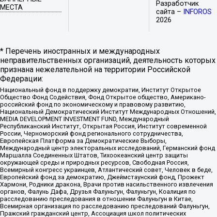
Разработчик
МЕСТА
сайта –
INFOROS
2026
* Перечень иностранных и международных
неправительственных организаций, деятельность которых
признана нежелательной на территории Российской
Федерации:
Национальный фонд в поддержку демократии, Институт Открытое
Общество Фонд Содействия, Фонд Открытое общество, Американо-
российский фонд по экономическому и правовому развитию,
Национальный Демократический Институт Международных Отношений,
MEDIA DEVELOPMENT INVESTMENT FUND, Международный
Республиканский Институт, Открытая Россия, Институт современной
России, Черноморский фонд регионального сотрудничества,
Европейская Платформа за Демократические Выборы,
Международный центр электоральных исследований, Германский фонд
Маршалла Соединенных Штатов, Тихоокеанский центр защиты
окружающей среды и природных ресурсов, Свободная Россия,
Всемирный конгресс украинцев, Атлантический совет, Человек в беде,
Европейский фонд за демократию, Джеймстаунский фонд, Прожект
Хармони, Родники дракона, Врачи против насильственного извлечения
органов, Фалунь Дафа, Друзья Фалуньгун, Фалуньгун, Коалиция по
расследованию преследования в отношении Фалуньгун в Китае,
Всемирная организация по расследованию преследований Фалуньгун,
Пражский гражданский центр, Ассоциация школ политических