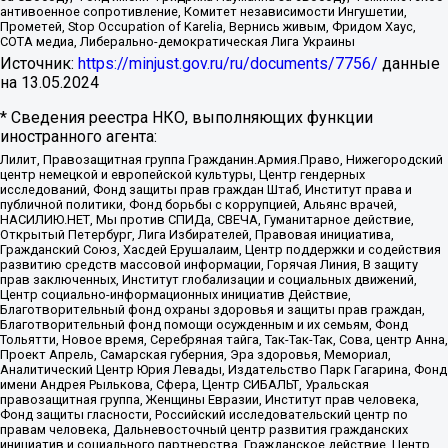
антивоенное сопротивление, Комитет независимости Ингушетии,
Прометей, Stop Occupation of Karelia, Вернись живым, Фридом Хаус,
СОТА медиа, Либерально-демократическая Лига Украины
Источник:
https://minjust.gov.ru/ru/documents/7756/
данные
на
13.05.2024
* Сведения реестра НКО, выполняющих функции
иностранного агента:
Лилит, Правозащитная группа Гражданин.Армия.Право, Нижегородский
центр немецкой и европейской культуры, Центр гендерных
исследований, Фонд защиты прав граждан Штаб, Институт права и
публичной политики, Фонд борьбы с коррупцией, Альянс врачей,
НАСИЛИЮ.НЕТ, Мы против СПИДа, СВЕЧА, Гуманитарное действие,
Открытый Петербург, Лига Избирателей, Правовая инициатива,
Гражданский Союз, Хасдей Ерушалаим, Центр поддержки и содействия
развитию средств массовой информации, Горячая Линия, В защиту
прав заключенных, Институт глобализации и социальных движений,
Центр социально-информационных инициатив Действие,
Благотворительный фонд охраны здоровья и защиты прав граждан,
Благотворительный фонд помощи осужденным и их семьям, Фонд
Тольятти, Новое время, Серебряная тайга, Так-Так-Так, Сова, центр Анна,
Проект Апрель, Самарская губерния, Эра здоровья, Мемориал,
Аналитический Центр Юрия Левады, Издательство Парк Гагарина, Фонд
имени Андрея Рылькова, Сфера, Центр СИБАЛЬТ, Уральская
правозащитная группа, Женщины Евразии, Институт прав человека,
Фонд защиты гласности, Российский исследовательский центр по
правам человека, Дальневосточный центр развития гражданских
инициатив и социального партнерства, Гражданское действие, Центр