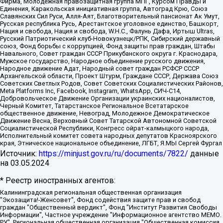
Фирма, Молодежная правозащитная группа МПГ, Курсом Правды и
Единения, Каракольская инициативная группа, Автоград Крю, Союз
Славянских Сил Руси, Алля-Аят, Благотворительный пансионат Ак Умут,
Русская республика Русь, Арестантское уголовное единство, Башкорт,
Нация и свобода, Нация и свобода, W.H.С., Фалунь Дафа, Иртыш Ultras,
Русский Патриотический клуб-Новокузнецк/РПК, Сибирский державный
союз, Фонд борьбы с коррупцией, Фонд защиты прав граждан, Штабы
Навального, Совет граждан СССР Прикубанского округа г. Краснодара,
Мужское государство, Народное объединение русского движения,
Народное движение Адат, Народный совет граждан РСФСР СССР
Архангельской области, Проект Штурм, Граждане СССР, Держава Союз
Советских Светлых Родов, Совет Советских Социалистических Районов,
Meta Platforms Inc, Facebook, Instagram, WhatsApp, СИЧ-С14,
Добровольческое Движение Организации украинских националистов,
Черный Комитет, Татарстанское Региональное Всетатарское
общественное движение, Невоград, Молодежное Демократическое
Движение Весна, Верховный Совет Татарской Автономной Советской
Социалистической Республики, Конгресс ойрат-калмыцкого народа,
Исполнительный комитет совета народных депутатов Красноярского
края, Этническое национальное объединение, ЛГБТ, Я.МЫ Сергей Фургал
Источник:
https://minjust.gov.ru/ru/documents/7822/
данные
на
03.05.2024
* Реестр иностранных агентов:
Калининградская региональная общественная организация "Экозащита!-Женсовет", Фонд содействия защите прав и свобод граждан "Общественный вердикт", Фонд "Институт Развития Свободы Информации", Частное учреждение "Информационное агентство МЕМО. РУ", Региональная общественная организация "Общественная комиссия по сохранению наследия академика Сахарова", Фонд поддержки свободы прессы, Санкт-Петербургская общественная правозащитная организация "Гражданский контроль", Межрегиональная общественная организация "Информационно-просветительский центр "Мемориал", Региональный Фонд "Центр Защиты Прав Средств Массовой Информации", с 05.12.2023 Фонд "Центр Защиты Прав Средств массовой информации", Региональная общественная благотворительная организация помощи беженцам и мигрантам "Гражданское содействие", Негосударственное образовательное учреждение дополнительного профессионального образования (повышение квалификации) специалистов "АКАДЕМИЯ ПО ПРАВАМ ЧЕЛОВЕКА", Свердловская региональная общественная организация "Сутяжник", Автономная некоммерческая организация "Центр независимых социологических исследований", Союз общественных объединений "Российский исследовательский центр по правам человека", Региональное общественное учреждение научно-информационный центр "МЕМОРИАЛ", Некоммерческая организация "Фонд защиты гласности", Автономная некоммерческая организация "Институт прав человека", Городская общественная организация "Екатеринбургское общество "МЕМОРИАЛ", Городская общественная организация "Рязанское историко-просветительское и правозащитное общество "Мемориал" (Рязанский Мемориал), Челябинский региональный орган общественной самодеятельности – женское общественное объединение "Женщины Евразии", Челябинский региональный орган общественной самодеятельности "Уральская правозащитная группа", Фонд содействия защите здоровья и социальной справедливости имени Андрея Рылькова, Автономная Некоммерческая Организация "Аналитический Центр Юрия Левады", Автономная некоммерческая организация социальной поддержки населения "Проект Апрель", Региональная общественная организация помощи женщинам и детям, находящимся в кризисной ситуации "Информационно-методический центр "Анна", Фонд содействия развитию массовых коммуникаций и правовому просвещению "Так-так-Так", Фонд содействия устойчивому развитию "Серебряная тайга", Свердловский региональный общественный фонд социальных проектов "Новое время", "Idel.Реалии", Кавказ.Реалии, Крым.Реалии, Телеканал Настоящее Время, Татаро-башкирская служба Радио Свобода (Azatliq Radiosi), Радио Свободная Европа/Радио Свобода (PCE/PC), "Сибирь.Реалии", "Фактограф", Благотворительный фонд помощи осужденным и их семьям, Автономная некоммерческая организация "Институт глобализации и социальных движений", Фонд "В защиту прав заключенных", Частное учреждение "Центр поддержки и содействия развитию средств массовой информации", Пензенский региональный общественный благотворительный фонд "Гражданский союз", "Север.Реалии", Некоммерческая организация Фонд "Правовая инициатива", Общество с ограниченной ответственностью "Радио Свободная Европа/Радио Свобода", Чешское информационное агентство "MEDIUM-ORIENT", Красноярская региональная общественная организация "Мы против СПИДа", Камалягин Денис Николаевич, Маркелов Сергей Евгеньевич, Пономарев Лев Александрович, Савицкая Людмила Алексеевна, Автономная некоммерческая организация "Центр по работе с проблемой насилия "НАСИЛИЮ.НЕТ", Межрегиональный профессиональный союз работников здравоохранения "Альянс врачей", Юридическое лицо, зарегистрированное в Латвийской Республике, SIA "Medusa Project" (регистрационный номер 40103797863, дата регистрации 10.06.2014), Некоммерческая организация "Фонд по борьбе с коррупцией", Автономная некоммерческая организация "Институт права и публичной политики", Баданин Роман Сергеевич, Гликин Максим Александрович, Железнова Мария Михайловна, Лукьянова Юлия Сергеевна, Маетная Елизавета Витальевна, Маняхин Петр Борисович, Чуракова Ольга Владимировна, Ярош Юлия Петровна, Юридическое лицо "The Insider SIA", зарегистрированное в Риге, Латвийская Республика (дата регистрации 26.06.2015), являющееся администратором доменного имени интернет-издания "The Insider SIA", https://theins.ru, Постернак Алексей Евгеньевич, Рубин Михаил Аркадьевич, Анин Роман Александрович, Юридическое лицо Istories fonds, зарегистрированное в Латвийской Республике (регистрационный номер 50008295751, дата регистрации 24.02.2020), Великовский Дмитрий Александрович, Долинина Ирина Николаевна, Мароховская Алеся Алексеевна, Шлейнов Роман Юрьевич, Шмагун Олеся Валентиновна, Общество с ограниченной ответственностью "Альтаир 2021", Общество с ограниченной ответственностью "Вега 2021", Общество с ограниченной ответственностью "Главный редактор 2021", Общество с ограниченной ответственностью "Ромашки монолит", Важенков Артем Валерьевич, Ивановская областная общественная организация "Центр гендерных исследований", Гурман Юрий Альбертович, Медиапроект "ОВД-Инфо", Егоров Владимир Владимирович, Жилинский Владимир Александрович, Общество с ограниченной ответственностью "ЗП", Иванова София Юрьевна, Карезина Инна Павловна, Кильтау Екатерина Викторовна, Петров Алексей Викторович, Пискунов Сергей Евгеньевич, Смирнов Сергей Сергеевич, Тихонов Михаил Сергеевич, Общество с ограниченной ответственностью "ЖУРНАЛИСТ-ИНОСТРАННЫЙ АГЕНТ", Арапова Галина Юрьевна, Вольтская Татьяна Анатольевна, Американская компания "Mason G.E.S. Anonymous Foundation" (США), являющаяся владельцем интернет-издания https://mnews.world/, Компания "Stichting Bellingcat", зарегистрированная в Нидерландах (дата регистрации 11.07.2018), Захаров Андрей Вячеславович, Клепиковская Екатерина Дмитриевна, Общество с ограниченной ответственностью "МЕМО", Перл Роман Александрович, Симонов Евгений Алексеевич, Соловьева Елена Анатольевна, Сотников Даниил Владимирович, Сурначева Елизавета Дмитриевна, Автономная некоммерческая организация по защите прав человека и информированию населения "Якутия – Наше Мнение", Общество с ограниченной ответственностью "Москоу диджитал медиа", с 26.01.2023 Общество с ограниченной ответственностью "Чайка Белые сады", Ветошкина Валерия Валерьевна, Заговора Максим Александрович, Межрегиональное общественное движение "Российская ЛГБТ - сеть", Оленичев Максим Владимирович, Павлов Иван Юрьевич, Скворцова Елена Сергеевна, Общество с ограниченной ответственностью "Как бы инагент", Кочетков Игорь Викторович, Общество с ограниченной ответственностью "Честные выборы", Еланчик Олег Александрович, Общество с ограниченной ответственностью "Нобелевский призыв", Гималова Регина Эмилевна, Григорьев Андрей Валерьевич, Григорьева Алина Александровна, Ассоциация по содействию защите прав призывников, альтернативнослужащих и военнослужащих "Правозащитная группа "Гражданин.Армия.Право", Хисамова Регина Фаритовна, Автономная некоммерческая организация по реализации социально-правовых программ "Лилит", Дальневосточное общественное движение "Маяк", Санкт-Петербургская ЛГБТ-инициативная группа "Выход", Инициативная группа ЛГБТ+ "Реверс", Алексеев Андрей Викторович, Бекбулатова Таисия Львовна, Беляев Иван Михайлович, Владыкина Елена Сергеевна, Гельман Марат Александрович, Никульшина Вероника Юрьевна, Толоконникова Надежда Андреевна, Шендерович Виктор Анатольевич, Общество с ограниченной ответственностью "Данное сообщение", Общество с ограниченной ответственностью Издательский дом "Новая глава", Айнбиндер Александра Александровна, Московский комьюнити-центр для ЛГБТ+инициатив, Благотворительный фонд развития филантропии, Deutsche Welle (Германия, Kurt-Schumacher-Strasse 3, 53113 Bonn), Борзунова Мария Михайловна, Воробьев Виктор Викторович, Голубева Анна Львовна, Константинова Алла Михайловна, Малкова Ирина Владимировна, Мурадов Мурад Абдулгалимович, Осетинская Елизавета Николаевна, Понасенков Евгений Николаевич, Ганапольский Матвей Юрьевич, Киселев Евгений Алексеевич, Борухович Ирина Григорьевна, Дремин Иван Тимофеевич, Дубровский Дмитрий Викторович, Красноярская региональная общественная организация поддержки и развития альтернативных образовательных технологий и межкультурных коммуникаций "ИНТЕРРА", Маяковская Екатерина Алексеевна, Фейгин Марк Захарович, Филимонов Андрей Викторович, Дзугкоева Регина Николаевна, Доброхотов Роман Александрович, Дудь Юрий Александрович, Елкин Сергей Владимирович, Кругликов Кирилл Игоревич, Сабунаева Мария Леонидовна, Семенов Алексей Владимирович, Шаинян Карен Багратович, Шульман Екатерина Михайловна, Асафьев Артур Валерьевич, Вахштайн Виктор Семенович, Венедиктов Алексей Алексеевич, Лушникова Екатерина Евгеньевна, Волков Леонид Михайлович, Невзоров Александр Глебович, Пархоменко Сергей Борисович, Сироткин Ярослав Николаевич, Кара-Мурза Владимир Владимирович, Баранова Наталья Владимировна, Гозман Леонид Яковлевич, Кагарлицкий Борис Юльевич, Климарев Михаил Валерьевич, Милов Владимир Станиславович, Автономная некоммерческая организация Краснодарский центр современного искусства "Типография", Моргенштерн Алишер Тагирович, Соболь Любовь Эдуардовна, Общество с ограниченной ответственностью "ЛИЗА НОРМ", Каспаров Гарри Кимович, Ходорковский Михаил Борисович, Общество с ограниченной ответственностью "Апрельские тезисы", Данилович Ирина Брониславовна, Кашин Олег Владимирович, Петров Николай Владимирович, Пивоваров Алексей Владимирович, Соколов Михаил Владимирович, Цветкова Юлия Владимировна, Чичваркин Евгений Александрович, Комитет против пыток/Команда против пыток, Общество с ограниченной ответственностью "Первый научный", Общество с ограниченной ответственностью "Вертолет и ко", Белоцерковская Вероника Борисовна, Кац Максим Евгеньевич, Лазарева Татьяна Юрьевна, Шаведдинов Руслан Табризович, Яшин Илья Валерьевич, Общество с ограниченной ответственностью "Иноагент ААВ", Алешковский Дмитрий Петрович, Альбац Евгения Марковна, Быков Дмитрий Львович, Галямина Юлия Евгеньевна, Лойко Сергей Леонидович, Мартынов Кирилл Константинович, Медведев Сергей Александрович, Крашенинников Федор Геннадиевич, Гордеева Катерина Вл