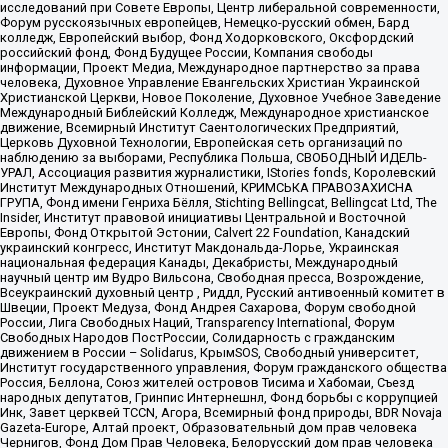
исследований при Совете Европы, Центр либеральной современности,
Форум русскоязычных европейцев, Немецко-русский обмен, Бард
колледж, Европейский выбор, Фонд Ходорковского, Оксфордский
российский фонд, Фонд Будущее России, Компания свободы
информации, Проект Медиа, Международное партнерство за права
человека, Духовное Управление Евангельских Христиан Украинской
Христианской Церкви, Новое Поколение, Духовное Учебное Заведение
Международный Библейский Колледж, Международное христианское
движение, Всемирный Институт Саентологических Предприятий,
Церковь Духовной Технологии, Европейская сеть организаций по
наблюдению за выборами, Республика Польша, СВОБОДНЫЙ ИДЕЛЬ-
УРАЛ, Ассоциация развития журналистики, IStories fonds, Королевский
Институт Международных Отношений, КРИМСЬКА ПРАВОЗАХИСНА
ГРУПА, Фонд имени Генриха Бёлля, Stichting Bellingcat, Bellingcat Ltd, The
Insider, Институт правовой инициативы Центральной и Восточной
Европы, Фонд Открытой Эстонии, Calvert 22 Foundation, Канадский
украинский конгресс, Институт Макдональда-Лорье, Украинская
национальная федерация Канады, Декабристы, Международный
научный центр им Вудро Вильсона, Свободная пресса, Возрождение,
Всеукраинский духовный центр , Риддл, Русский антивоенный комитет в
Швеции, Проект Медуза, Фонд Андрея Сахарова, Форум свободной
России, Лига Свободных Наций, Transparеncy International, Форум
Свободных Народов ПостРоссии, Солидарность с гражданским
движением в России – Solidarus, КрымSOS, Свободный университет,
Институт государственного управления, Форум гражданского общества
Россия, Беллона, Союз жителей островов Тисима и Хабомаи, Съезд
народных депутатов, Гринпис Интернешнл, Фонд борьбы с коррупцией
Инк, Завет церквей TCCN, Агора, Всемирный фонд природы, BDR Novaja
Gazeta-Europe, Алтай проект, Образовательный дом прав человека
Чернигов, Фонд Дом Прав Человека, Белорусский дом прав человека