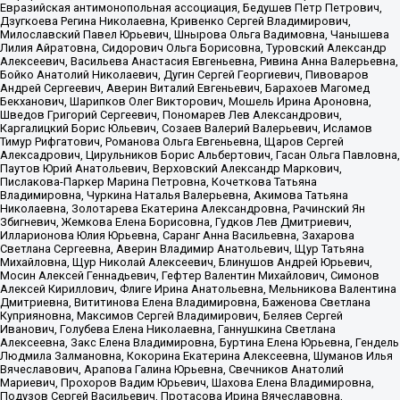
Евразийская антимонопольная ассоциация, Бедушев Петр Петрович,
Дзугкоева Регина Николаевна, Кривенко Сергей Владимирович,
Милославский Павел Юрьевич, Шнырова Ольга Вадимовна, Чанышева
Лилия Айратовна, Сидорович Ольга Борисовна, Туровский Александр
Алексеевич, Васильева Анастасия Евгеньевна, Ривина Анна Валерьевна,
Бойко Анатолий Николаевич, Дугин Сергей Георгиевич, Пивоваров
Андрей Сергеевич, Аверин Виталий Евгеньевич, Барахоев Магомед
Бекханович, Шарипков Олег Викторович, Мошель Ирина Ароновна,
Шведов Григорий Сергеевич, Пономарев Лев Александрович,
Каргалицкий Борис Юльевич, Созаев Валерий Валерьевич, Исламов
Тимур Рифгатович, Романова Ольга Евгеньевна, Щаров Сергей
Алексадрович, Цирульников Борис Альбертович, Гасан Ольга Павловна,
Паутов Юрий Анатольевич, Верховский Александр Маркович,
Пислакова-Паркер Марина Петровна, Кочеткова Татьяна
Владимировна, Чуркина Наталья Валерьевна, Акимова Татьяна
Николаевна, Золотарева Екатерина Александровна, Рачинский Ян
Збигневич, Жемкова Елена Борисовна, Гудков Лев Дмитриевич,
Илларионова Юлия Юрьевна, Саранг Анна Васильевна, Захарова
Светлана Сергеевна, Аверин Владимир Анатольевич, Щур Татьяна
Михайловна, Щур Николай Алексеевич, Блинушов Андрей Юрьевич,
Мосин Алексей Геннадьевич, Гефтер Валентин Михайлович, Симонов
Алексей Кириллович, Флиге Ирина Анатольевна, Мельникова Валентина
Дмитриевна, Вититинова Елена Владимировна, Баженова Светлана
Куприяновна, Максимов Сергей Владимирович, Беляев Сергей
Иванович, Голубева Елена Николаевна, Ганнушкина Светлана
Алексеевна, Закс Елена Владимировна, Буртина Елена Юрьевна, Гендель
Людмила Залмановна, Кокорина Екатерина Алексеевна, Шуманов Илья
Вячеславович, Арапова Галина Юрьевна, Свечников Анатолий
Мариевич, Прохоров Вадим Юрьевич, Шахова Елена Владимировна,
Подузов Сергей Васильевич, Протасова Ирина Вячеславовна,