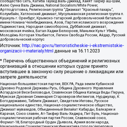
сообщество Сеть, Катиба Таухид валь-Джихад, Хайят Тахрир аш-Шам,
Ахлю Сунна Валь Джамаа, National Socialism/White Power,
Артподготовка, Религиозная группа “Джамаат “Красный пахарь”,
Колумбайн, Хатлонский джамаат, Мусульманская религиозная группа п.
Кушкуль г. Оренбург, Крымско-татарский добровольческий батальон
имени Номана Челебиджихана, Азов, Партия исламского возрождения
Таджикистана, Народная самооборона, Дуббайский джамаат,
московская ячейка, Батал-Хаджи Белхороев, Маньяки Культ Убийц,
Молодёжь Которая Улыбается, Легион Свобода России, Айдар, Русский
добровольческий корпус
Источник:
http://nac.gov.ru/terroristicheskie-i-ekstremistskie-
organizacii-i-materialy.html
данные на
16.11.2023
* Перечень общественных объединений и религиозных
организаций в отношении которых судом принято
вступившее в законную силу решение о ликвидации или
запрете деятельности:
Национал-большевистская партия, ВЕК РА, Рада земли Кубанской
Духовно Родовой Державы Русь, Община Духовного Управления
Асгардской Веси Беловодья, Славянская Община Капища Веды Перуна,
Мужская Духовная Семинария Староверов-Инглингов, Нурджулар, К
Богодержавию, Таблиги Джамаат, Свидетели Иеговы, Русское
национальное единство, Национал-социалистическое общество,
Джамаат мувахидов, Объединенный Вилайат Кабарды, Балкарии и
Карачая, Союз славян, Ат-Такфир Валь-Хиджра, Пит Буль, Национал-
социалистическая рабочая партия России, Славянский союз,
Формат-18, Благородный Орден Дьявола, Армия воли народа,
Национальная Социалистическая Инициатива города Череповца,