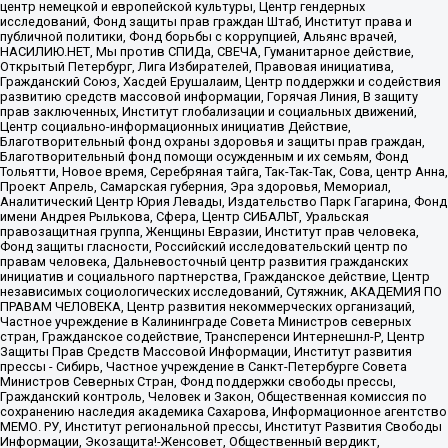
центр немецкой и европейской культуры, Центр гендерных
исследований, Фонд защиты прав граждан Штаб, Институт права и
публичной политики, Фонд борьбы с коррупцией, Альянс врачей,
НАСИЛИЮ.НЕТ, Мы против СПИДа, СВЕЧА, Гуманитарное действие,
Открытый Петербург, Лига Избирателей, Правовая инициатива,
Гражданский Союз, Хасдей Ерушалаим, Центр поддержки и содействия
развитию средств массовой информации, Горячая Линия, В защиту
прав заключенных, Институт глобализации и социальных движений,
Центр социально-информационных инициатив Действие,
Благотворительный фонд охраны здоровья и защиты прав граждан,
Благотворительный фонд помощи осужденным и их семьям, Фонд
Тольятти, Новое время, Серебряная тайга, Так-Так-Так, Сова, центр Анна,
Проект Апрель, Самарская губерния, Эра здоровья, Мемориал,
Аналитический Центр Юрия Левады, Издательство Парк Гагарина, Фонд
имени Андрея Рылькова, Сфера, Центр СИБАЛЬТ, Уральская
правозащитная группа, Женщины Евразии, Институт прав человека,
Фонд защиты гласности, Российский исследовательский центр по
правам человека, Дальневосточный центр развития гражданских
инициатив и социального партнерства, Гражданское действие, Центр
независимых социологических исследований, Сутяжник, АКАДЕМИЯ ПО
ПРАВАМ ЧЕЛОВЕКА, Центр развития некоммерческих организаций,
Частное учреждение в Калининграде Совета Министров северных
стран, Гражданское содействие, Трансперенси Интернешнл-Р, Центр
Защиты Прав Средств Массовой Информации, Институт развития
прессы - Сибирь, Частное учреждение в Санкт-Петербурге Совета
Министров Северных Стран, Фонд поддержки свободы прессы,
Гражданский контроль, Человек и Закон, Общественная комиссия по
сохранению наследия академика Сахарова, Информационное агентство
МЕМО. РУ, Институт региональной прессы, Институт Развития Свободы
Информации, Экозащита!-Женсовет, Общественный вердикт,