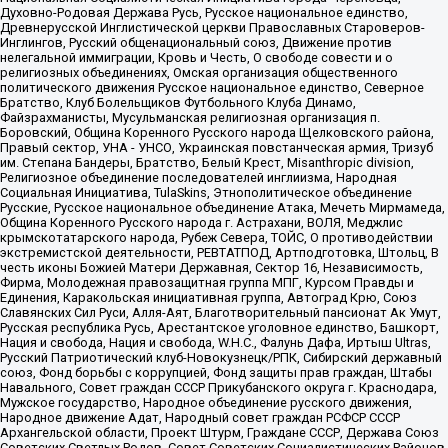
Духовно-Родовая Держава Русь, Русское национальное единство,
Древнерусской Инглистической церкви Православных Староверов-
Инглингов, Русский общенациональный союз, Движение против
нелегальной иммиграции, Кровь и Честь, О свободе совести и о
религиозных объединениях, Омская организация общественного
политического движения Русское национальное единство, Северное
Братство, Клуб Болельщиков Футбольного Клуба Динамо,
Файзрахманисты, Мусульманская религиозная организация п.
Боровский, Община Коренного Русского народа Щелковского района,
Правый сектор, УНА - УНСО, Украинская повстанческая армия, Тризуб
им. Степана Бандеры, Братство, Белый Крест, Misanthropic division,
Религиозное объединение последователей инглиизма, Народная
Социальная Инициатива, TulaSkins, Этнополитическое объединение
Русские, Русское национальное объединение Атака, Мечеть Мирмамеда,
Община Коренного Русского народа г. Астрахани, ВОЛЯ, Меджлис
крымскотатарского народа, Рубеж Севера, ТОЙС, О противодействии
экстремистской деятельности, РЕВТАТПОД, Артподготовка, Штольц, В
честь иконы Божией Матери Державная, Сектор 16, Независимость,
Фирма, Молодежная правозащитная группа МПГ, Курсом Правды и
Единения, Каракольская инициативная группа, Автоград Крю, Союз
Славянских Сил Руси, Алля-Аят, Благотворительный пансионат Ак Умут,
Русская республика Русь, Арестантское уголовное единство, Башкорт,
Нация и свобода, Нация и свобода, W.H.С., Фалунь Дафа, Иртыш Ultras,
Русский Патриотический клуб-Новокузнецк/РПК, Сибирский державный
союз, Фонд борьбы с коррупцией, Фонд защиты прав граждан, Штабы
Навального, Совет граждан СССР Прикубанского округа г. Краснодара,
Мужское государство, Народное объединение русского движения,
Народное движение Адат, Народный совет граждан РСФСР СССР
Архангельской области, Проект Штурм, Граждане СССР, Держава Союз
Советских Светлых Родов, Совет Советских Социалистических Районов,