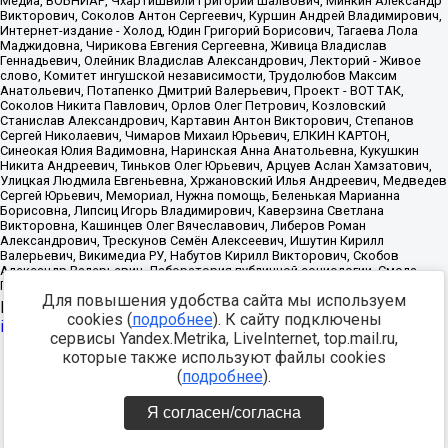
Для повышения удобства сайта мы используем
Источник:
https://minjust.gov.ru/uploaded/files/reestr-
cookies (
подробнее
). К сайту подключены
inostrannyih-agentov-22-03-2024.pdf
данные на
22.03.2024
сервисы Yandex.Metrika, LiveInternet, top.mail.ru,
которые также используют файлы cookies
Разработка -
(
подробнее
).
Я согласен/согласна