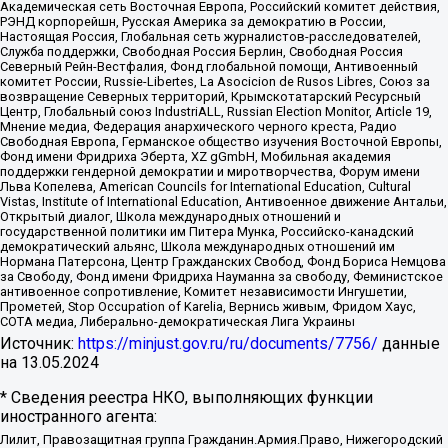
Академическая сеть Восточная Европа, Российский комитет действия,
РЭНД корпорейшн, Русская Америка за демократию в России,
Настоящая Россия, Глобальная сеть журналистов-расследователей,
Служба поддержки, Свободная Россия Берлин, Свободная Россия
Северный Рейн-Вестфалия, Фонд глобальной помощи, Антивоенный
комитет России, Russie-Libertes, La Asocicion de Rusos Libres, Союз за
возвращение Северных территорий, Крымскотатарский Ресурсный
Центр, Глобальный союз IndustriALL, Russian Election Monitor, Article 19,
Мнение медиа, Федерация анархического черного креста, Радио
Свободная Европа, Германское общество изучения Восточной Европы,
Фонд имени Фридриха Эберта, XZ gGmbH, Мобильная академия
поддержки гендерной демократии и миротворчества, Форум имени
Льва Копелева, American Councils for International Education, Cultural
Vistas, Institute of International Education, Антивоенное движение Антальи,
Открытый диалог, Школа международных отношений и
государственной политики им Питера Мунка, Российско-канадский
демократический альянс, Школа международных отношений им
Нормана Патерсона, Центр Гражданских Свобод, Фонд Бориса Немцова
за Свободу, Фонд имени Фридриха Науманна за свободу, Феминистское
антивоенное сопротивление, Комитет независимости Ингушетии,
Прометей, Stop Occupation of Karelia, Вернись живым, Фридом Хаус,
СОТА медиа, Либерально-демократическая Лига Украины
Источник:
https://minjust.gov.ru/ru/documents/7756/
данные
на
13.05.2024
* Сведения реестра НКО, выполняющих функции
иностранного агента:
Лилит, Правозащитная группа Гражданин.Армия.Право, Нижегородский