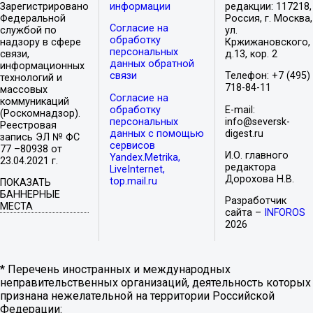
Зарегистрировано
информации
редакции: 117218,
Федеральной
Россия, г. Москва,
Согласие на
службой по
ул.
обработку
надзору в сфере
Кржижановского,
персональных
связи,
д.13, кор. 2
данных обратной
информационных
связи
Телефон: +7 (495)
технологий и
718-84-11
массовых
Согласие на
коммуникаций
обработку
E-mail:
(Роскомнадзор).
персональных
info@seversk-
Реестровая
данных с помощью
digest.ru
запись ЭЛ № ФС
сервисов
77 –80938 от
И.О. главного
Yandex.Metrika,
23.04.2021 г.
редактора
LiveInternet,
Дорохова Н.В.
top.mail.ru
ПОКАЗАТЬ
БАННЕРНЫЕ
Разработчик
МЕСТА
сайта –
INFOROS
2026
* Перечень иностранных и международных
неправительственных организаций, деятельность которых
признана нежелательной на территории Российской
Федерации: