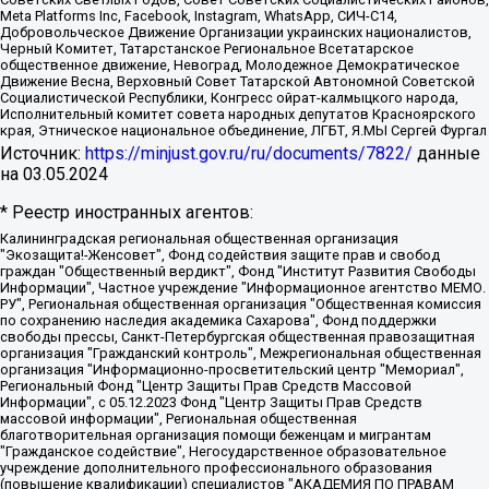
Meta Platforms Inc, Facebook, Instagram, WhatsApp, СИЧ-С14,
Добровольческое Движение Организации украинских националистов,
Черный Комитет, Татарстанское Региональное Всетатарское
общественное движение, Невоград, Молодежное Демократическое
Движение Весна, Верховный Совет Татарской Автономной Советской
Социалистической Республики, Конгресс ойрат-калмыцкого народа,
Исполнительный комитет совета народных депутатов Красноярского
края, Этническое национальное объединение, ЛГБТ, Я.МЫ Сергей Фургал
Источник:
https://minjust.gov.ru/ru/documents/7822/
данные
на
03.05.2024
* Реестр иностранных агентов:
Калининградская региональная общественная организация "Экозащита!-Женсовет", Фонд содействия защите прав и свобод граждан "Общественный вердикт", Фонд "Институт Развития Свободы Информации", Частное учреждение "Информационное агентство МЕМО. РУ", Региональная общественная организация "Общественная комиссия по сохранению наследия академика Сахарова", Фонд поддержки свободы прессы, Санкт-Петербургская общественная правозащитная организация "Гражданский контроль", Межрегиональная общественная организация "Информационно-просветительский центр "Мемориал", Региональный Фонд "Центр Защиты Прав Средств Массовой Информации", с 05.12.2023 Фонд "Центр Защиты Прав Средств массовой информации", Региональная общественная благотворительная организация помощи беженцам и мигрантам "Гражданское содействие", Негосударственное образовательное учреждение дополнительного профессионального образования (повышение квалификации) специалистов "АКАДЕМИЯ ПО ПРАВАМ ЧЕЛОВЕКА", Свердловская региональная общественная организация "Сутяжник", Автономная некоммерческая организация "Центр независимых социологических исследований", Союз общественных объединений "Российский исследовательский центр по правам человека", Региональное общественное учреждение научно-информационный центр "МЕМОРИАЛ", Некоммерческая организация "Фонд защиты гласности", Автономная некоммерческая организация "Институт прав человека", Городская общественная организация "Екатеринбургское общество "МЕМОРИАЛ", Городская общественная организация "Рязанское историко-просветительское и правозащитное общество "Мемориал" (Рязанский Мемориал), Челябинский региональный орган общественной самодеятельности – женское общественное объединение "Женщины Евразии", Челябинский региональный орган общественной самодеятельности "Уральская правозащитная группа", Фонд содействия защите здоровья и социальной справедливости имени Андрея Рылькова, Автономная Некоммерческая Организация "Аналитический Центр Юрия Левады", Автономная некоммерческая организация социальной поддержки населения "Проект Апрель", Региональная общественная организация помощи женщинам и детям, находящимся в кризисной ситуации "Информационно-методический центр "Анна", Фонд содействия развитию массовых коммуникаций и правовому просвещению "Так-так-Так", Фонд содействия устойчивому развитию "Серебряная тайга", Свердловский региональный общественный фонд социальных проектов "Новое время", "Idel.Реалии", Кавказ.Реалии, Крым.Реалии, Телеканал Настоящее Время, Татаро-башкирская служба Радио Свобода (Azatliq Radiosi), Радио Свободная Европа/Радио Свобода (PCE/PC), "Сибирь.Реалии", "Фактограф", Благотворительный фонд помощи осужденным и их семьям, Автономная некоммерческая организация "Институт глобализации и социальных движений", Фонд "В защиту прав заключенных", Частное учреждение "Центр поддержки и содействия развитию средств массовой информации", Пензенский региональный общественный благотворительный фонд "Гражданский союз", "Север.Реалии", Некоммерческая организация Фонд "Правовая инициатива", Общество с ограниченной ответственностью "Радио Свободная Европа/Радио Свобода", Чешское информационное агентство "MEDIUM-ORIENT", Красноярская региональная общественная организация "Мы против СПИДа", Камалягин Денис Николаевич, Маркелов Сергей Евгеньевич, Пономарев Лев Александрович, Савицкая Людмила Алексеевна, Автономная некоммерческая организация "Центр по работе с проблемой насилия "НАСИЛИЮ.НЕТ", Межрегиональный профессиональный союз работников здравоохранения "Альянс врачей", Юридическое лицо, зарегистрированное в Латвийской Республике, SIA "Medusa Project" (регистрационный номер 40103797863, дата регистрации 10.06.2014), Некоммерческая организация "Фонд по борьбе с коррупцией", Автономная некоммерческая организация "Институт права и публичной политики", Баданин Роман Сергеевич, Гликин Максим Александрович, Железнова Мария Михайловна, Лукьянова Юлия Сергеевна, Маетная Елизавета Витальевна, Маняхин Петр Борисович, Чуракова Ольга Владимировна, Ярош Юлия Петровна, Юридическое лицо "The Insider SIA", зарегистрированное в Риге, Латвийская Республика (дата регистрации 26.06.2015), являющееся администратором доменного имени интернет-издания "The Insider SIA", https://theins.ru, Постернак Алексей Евгеньевич, Рубин Михаил Аркадьевич, Анин Роман Александрович, Юридическое лицо Istories fonds, зарегистрированное в Латвийской Республике (регистрационный номер 50008295751, дата регистрации 24.02.2020), Великовский Дмитрий Александрович, Долинина Ирина Николаевна, Мароховская Алеся Алексеевна, Шлейнов Роман Юрьевич, Шмагун Олеся Валентиновна, Общество с ограниченной ответственностью "Альтаир 2021", Общество с ограниченной ответственностью "Вега 2021", Общество с ограниченной ответственностью "Главный редактор 2021", Общество с ограниченной ответственностью "Ромашки монолит", Важенков Артем Валерьевич, Ивановская областная общественная организация "Центр гендерных исследований", Гурман Юрий Альбертович, Медиапроект "ОВД-Инфо", Егоров Владимир Владимирович, Жилинский Владимир Александрович, Общество с ограниченной ответственностью "ЗП", Иванова София Юрьевна, Карезина Инна Павловна, Кильтау Екатерина Викторовна, Петров Алексей Викторович, Пискунов Сергей Евгеньевич, Смирнов Сергей Сергеевич, Тихонов Михаил Сергеевич, Общество с ограниченной ответственностью "ЖУРНАЛИСТ-ИНОСТРАННЫЙ АГЕНТ", Арапова Галина Юрьевна, Вольтская Татьяна Анатольевна, Американская компания "Mason G.E.S. Anonymous Foundation" (США), являющаяся владельцем интернет-издания https://mnews.world/, Компания "Stichting Bellingcat", зарегистрированная в Нидерландах (дата регистрации 11.07.2018), Захаров Андрей Вячеславович, Клепиковская Екатерина Дмитриевна, Общество с ограниченной ответственностью "МЕМО", Перл Роман Александрович, Симонов Евгений Алексеевич, Соловьева Елена Анатольевна, Сотников Даниил Владимирович, Сурначева Елизавета Дмитриевна, Автономная некоммерческая организация по защите прав человека и информированию населения "Якутия – Наше Мнение", Общество с ограниченной ответственностью "Москоу диджитал медиа", с 26.01.2023 Общество с ограниченной ответственностью "Чайка Белые сады", Ветошкина Валерия Валерьевна, Заговора Максим Александрович, Межрегиональное общественное движение "Российская ЛГБТ - сеть", Оленичев Максим Владимирович, Павлов Иван Юрьевич, Скворцова Елена Сергеевна, Общество с ограниченной ответственностью "Как бы инагент", Кочетков Игорь Викторович, Общество с ограниченной ответственностью "Честные выборы", Еланчик Олег Александрович, Общество с ограниченной ответственностью "Нобелевский призыв", Гималова Регина Эмилевна, Григорьев Андрей Валерьевич, Григорьева Алина Александровна, Ассоциация по содействию защите прав призывников, альтернативнослужащих и военнослужащих "Правозащитная группа "Гражданин.Армия.Право", Хисамова Регина Фаритовна, Автономная некоммерческая организация по реализации социально-правовых программ "Лилит", Дальневосточное общественное движение "Маяк", Санкт-Петербургская ЛГБТ-инициативная группа "Выход", Инициативная группа ЛГБТ+ "Реверс", Алексеев Андрей Викторович, Бекбулатова Таисия Львовна, Беляев Иван Михайлович, Владыкина Елена Сергеевна, Гельман Марат Александрович, Никульшина Вероника Юрьевна, Толоконникова Надежда Андреевна, Шендерович Виктор Анатольевич, Общество с ограниченной ответственностью "Данное сообщение", Общество с ограниченной ответственностью Издательский дом "Новая глава", Айнбиндер Александра Александровна, Московский комьюнити-центр для ЛГБТ+инициатив, Благотворительный фонд развития филантропии, Deutsche Welle (Германия, Kurt-Schumacher-Strasse 3, 53113 Bonn), Борзунова Мария Михайловна, Воробьев Виктор Викторович, Голубева Анна Львовна, Константинова Алла Михайловна, Малкова Ирина Владимировна, Мурадов Мурад Абдулгалимович, Осетинская Елизавета Николаевна, Понасенков Евгений Николаевич, Ганапольский Матвей Юрьевич, Киселев Евгений Алексеевич, Борухович Ирина Григорьевна, Дремин Иван Тимофеевич, Дубровский Дмитрий Викторович, Красноярская региональная общественная организация поддержки и развития альтернативных образовательных технологий и межкультурных коммуникаций "ИНТЕРРА", Маяковская Екатерина Алексеевна, Фейгин Марк Захарович, Филимонов Андрей Викторович, Дзугкоева Регина Николаевна, Доброхотов Роман Александрович, Дудь Юрий Александрович, Елкин Сергей Владимирович, Кругликов Кирилл Игоревич, Сабунаева Мария Леонидовна, Семенов Алексей Владимирович, Шаинян Карен Багратович, Шульман Екатерина Михайловна, Асафьев Артур Валерьевич, Вахштайн Виктор Семенович, Венедиктов Алексей Алексеевич, Лушникова Екатерина Евгеньевна, Волков Леонид Михайлович, Невзоров Александр Глебович, Пархоменко Сергей Борисович, Сироткин Ярослав Николаевич, Кара-Мурза Владимир Владимирович, Баранова Наталья Владимировна, Гозман Леонид Яковлевич, Кагарлицкий Борис Юльевич, Климарев Михаил Валерьевич, Милов Владимир Станиславович, Автономная некоммерческая организация Краснодарский центр современного искусства "Типография", Моргенштерн Алишер Тагирович, Соболь Любовь Эдуардовна, Общество с ограниченной ответственностью "ЛИЗА НОРМ", Каспаров Гарри Кимович, Ходорковский Михаил Борисович, Общество с ограниченной ответственностью "Апрельские тезисы", Данилович Ирина Брониславовна, Кашин Олег Владимирович, Петров Николай Владимирович, Пивоваров Алексей Владимирович, Соколов Михаил Владимирович, Цветкова Юлия Владимировна, Чичваркин Евгений Александрович, Комитет против пыток/Команда против пыток, Общество с ограниченной ответственностью "Первый научный", Общество с ограниченной ответственностью "Вертолет и ко", Белоцерковская Вероника Борисовна, Кац Максим Евгеньевич, Лазарева Татьяна Юрьевна, Шаведдинов Руслан Табризович, Яшин Илья Валерьевич, Общество с ограниченной ответственностью "Иноагент ААВ", Алешковский Дмитрий Петрович, Альбац Евгения Марковна, Быков Дмитрий Львович, Галямина Юлия Евгеньевна, Лойко Сергей Леонидович, Мартынов Кирилл Константинович, Медведев Сергей Александрович, Крашенинников Федор Геннадиевич, Гордеева Катерина Вл