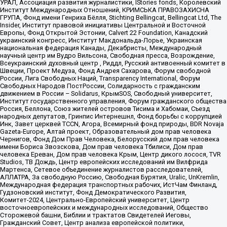
УРАЛ, Ассоциация развития журналистики, IStories fonds, Королевский
Институт Международных Отношений, КРИМСЬКА ПРАВОЗАХИСНА
ГРУПА, Фонд имени Генриха Бёлля, Stichting Bellingcat, Bellingcat Ltd, The
Insider, Институт правовой инициативы Центральной и Восточной
Европы, Фонд Открытой Эстонии, Calvert 22 Foundation, Канадский
украинский конгресс, Институт Макдональда-Лорье, Украинская
национальная федерация Канады, Декабристы, Международный
научный центр им Вудро Вильсона, Свободная пресса, Возрождение,
Всеукраинский духовный центр , Риддл, Русский антивоенный комитет в
Швеции, Проект Медуза, Фонд Андрея Сахарова, Форум свободной
России, Лига Свободных Наций, Transparеncy International, Форум
Свободных Народов ПостРоссии, Солидарность с гражданским
движением в России – Solidarus, КрымSOS, Свободный университет,
Институт государственного управления, Форум гражданского общества
Россия, Беллона, Союз жителей островов Тисима и Хабомаи, Съезд
народных депутатов, Гринпис Интернешнл, Фонд борьбы с коррупцией
Инк, Завет церквей TCCN, Агора, Всемирный фонд природы, BDR Novaja
Gazeta-Europe, Алтай проект, Образовательный дом прав человека
Чернигов, Фонд Дом Прав Человека, Белорусский дом прав человека
имени Бориса Звозскова, Дом прав человека Тбилиси, Дом прав
человека Ереван, Дом прав человека Крым, Центр дикого лосося, TVR
Studios, ТВ Дождь, Центр европейских исследований им Вилфрида
Мартенса, Сетевое объединение журналистов расследователей,
АЛЛАТРА, За свободную Россию, Свободная Бурятия, Uralic, UnKremlin,
Международная федерация транспортных рабочих, ИстЧам Финланд,
Гудзоновский институт, Фонд Демократического Развития,
Комитет-2024, Центрально-Европейский университет, Центр
восточноевропейских и международных исследований, Общество
Сторожевой башни, Библии и трактатов Свидетелей Иеговы,
Гражданский Совет, Центр анализа европейской политики,