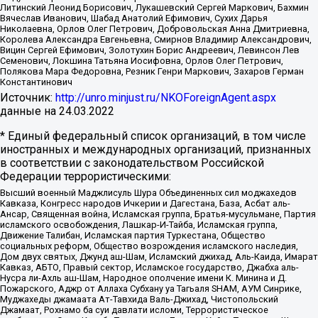
Литинский Леонид Борисович, Лукашевский Сергей Маркович, Бахмин
Вячеслав Иванович, Шабад Анатолий Ефимович, Сухих Дарья
Николаевна, Орлов Олег Петрович, Добровольская Анна Дмитриевна,
Королева Александра Евгеньевна, Смирнов Владимир Александрович,
Вицин Сергей Ефимович, Золотухин Борис Андреевич, Левинсон Лев
Семенович, Локшина Татьяна Иосифовна, Орлов Олег Петрович,
Полякова Мара Федоровна, Резник Генри Маркович, Захаров Герман
Константинович
Источник:
http://unro.minjust.ru/NKOForeignAgent.aspx
данные на
24.03.2022
* Единый федеральный список организаций, в том числе
иностранных и международных организаций, признанных
в соответствии с законодательством Российской
Федерации террористическими:
Высший военный Маджлисуль Шура Объединенных сил моджахедов
Кавказа, Конгресс народов Ичкерии и Дагестана, База, Асбат аль-
Ансар, Священная война, Исламская группа, Братья-мусульмане, Партия
исламского освобождения, Лашкар-И-Тайба, Исламская группа,
Движение Талибан, Исламская партия Туркестана, Общество
социальных реформ, Общество возрождения исламского наследия,
Дом двух святых, Джунд аш-Шам, Исламский джихад, Аль-Каида, Имарат
Кавказ, АБТО, Правый сектор, Исламское государство, Джабха аль-
Нусра ли-Ахль аш-Шам, Народное ополчение имени К. Минина и Д.
Пожарского, Аджр от Аллаха Субхану уа Тагьаля SHAM, АУМ Синрике,
Муджахеды джамаата Ат-Тавхида Валь-Джихад, Чистопольский
Джамаат, Рохнамо ба суи давлати исломи, Террористическое