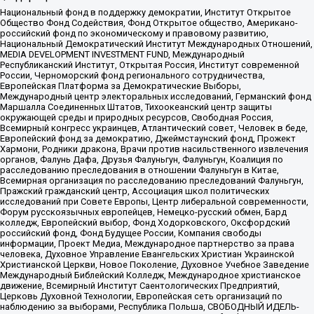
Национальный фонд в поддержку демократии, Институт Открытое
Общество Фонд Содействия, Фонд Открытое общество, Американо-
российский фонд по экономическому и правовому развитию,
Национальный Демократический Институт Международных Отношений,
MEDIA DEVELOPMENT INVESTMENT FUND, Международный
Республиканский Институт, Открытая Россия, Институт современной
России, Черноморский фонд регионального сотрудничества,
Европейская Платформа за Демократические Выборы,
Международный центр электоральных исследований, Германский фонд
Маршалла Соединенных Штатов, Тихоокеанский центр защиты
окружающей среды и природных ресурсов, Свободная Россия,
Всемирный конгресс украинцев, Атлантический совет, Человек в беде,
Европейский фонд за демократию, Джеймстаунский фонд, Прожект
Хармони, Родники дракона, Врачи против насильственного извлечения
органов, Фалунь Дафа, Друзья Фалуньгун, Фалуньгун, Коалиция по
расследованию преследования в отношении Фалуньгун в Китае,
Всемирная организация по расследованию преследований Фалуньгун,
Пражский гражданский центр, Ассоциация школ политических
исследований при Совете Европы, Центр либеральной современности,
Форум русскоязычных европейцев, Немецко-русский обмен, Бард
колледж, Европейский выбор, Фонд Ходорковского, Оксфордский
российский фонд, Фонд Будущее России, Компания свободы
информации, Проект Медиа, Международное партнерство за права
человека, Духовное Управление Евангельских Христиан Украинской
Христианской Церкви, Новое Поколение, Духовное Учебное Заведение
Международный Библейский Колледж, Международное христианское
движение, Всемирный Институт Саентологических Предприятий,
Церковь Духовной Технологии, Европейская сеть организаций по
наблюдению за выборами, Республика Польша, СВОБОДНЫЙ ИДЕЛЬ-