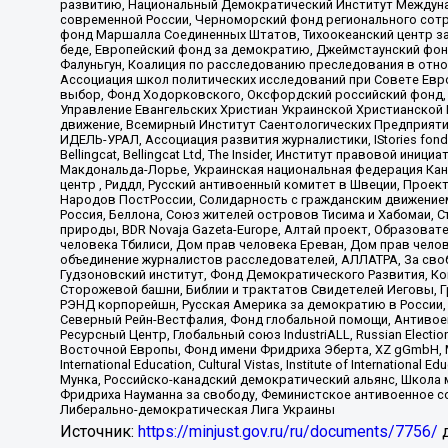
развитию, Национальный Демократический Институт Междуна
современной России, Черноморский фонд регионального сот
фонд Маршалла Соединенных Штатов, Тихоокеанский центр за
беде, Европейский фонд за демократию, Джеймстаунский фонд
Фалуньгун, Коалиция по расследованию преследования в отно
Ассоциация школ политических исследований при Совете Евр
выбор, Фонд Ходорковского, Оксфордский российский фонд, 
Управление Евангельских Христиан Украинской Христианской
движение, Всемирный Институт Саентологических Предприяти
ИДЕЛЬ-УРАЛ, Ассоциация развития журналистики, IStories fo
Bellingcat, Bellingcat Ltd, The Insider, Институт правовой ин
Макдональда-Лорье, Украинская национальная федерация Кан
центр , Риддл, Русский антивоенный комитет в Швеции, Проект
Народов ПостРоссии, Солидарность с гражданским движением 
Россия, Беллона, Союз жителей островов Тисима и Хабомаи, 
природы, BDR Novaja Gazeta-Europe, Алтай проект, Образова
человека Тбилиси, Дом прав человека Ереван, Дом прав челов
объединение журналистов расследователей, АЛЛАТРА, За своб
Гудзоновский институт, Фонд Демократического Развития, К
Сторожевой башни, Библии и трактатов Свидетелей Иеговы, Г
РЭНД корпорейшн, Русская Америка за демократию в России, 
Северный Рейн-Вестфалия, Фонд глобальной помощи, Антивоенн
Ресурсный Центр, Глобальный союз IndustriALL, Russian Electi
Восточной Европы, Фонд имени Фридриха Эберта, XZ gGmbH, М
International Education, Cultural Vistas, Institute of Intern
Мунка, Российско-канадский демократический альянс, Школа
Фридриха Науманна за свободу, Феминистское антивоенное соп
Либерально-демократическая Лига Украины
Источник:
https://minjust.gov.ru/ru/documents/7756/
д