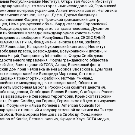
ый Республиканский Институт, Открытая Россия, Институт
ждународный центр электоральных исследований, Германский
мирный конгресс украинцев, Атлантический совет, Человек в
звлечения органов, Фалунь Дафа, Друзья Фалуньгун,
еследований Фалуньгун, Пражский гражданский центр,
цев, Немецко-русский обмен, Бард колледж, Европейский
Международное партнерство за права человека, Духовное
ый Библейский Колледж, Международное христианское
аблюдению за выборами, Республика Польша, СВОБОДНЫЙ
АХИСНА ГРУПА, Фонд имени Генриха Бёлля, Stichting
t 22 Foundation, Канадский украинский конгресс, Институт
вободная пресса, Возрождение, Всеукраинский духовный
х Наций, Transparеncy International, Форум Свободных
ударственного управления, Форум гражданского общества
ией Инк, Завет церквей TCCN, Агора, Всемирный фонд
сский дом прав человека имени Бориса Звозскова, Дом прав
ских исследований им Вилфрида Мартенса, Сетевое
едерация транспортных рабочих, ИстЧам Финланд,
ропейских и международных исследований, Общество
я сеть Восточная Европа, Российский комитет действия,
жба поддержки, Свободная Россия Берлин, Свободная Россия
оюз за возвращение Северных территорий, Крымскотатарский
 креста, Радио Свободная Европа, Германское общество изучения
 Форум имени Льва Копелева, American Councils for
международных отношений и государственной политики им Питера
Свобод, Фонд Бориса Немцова за Свободу, Фонд имени
ion of Karelia, Вернись живым, Фридом Хаус, СОТА медиа,