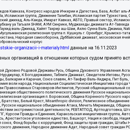
в Кавказа, Конгресс народов Ичкерии и Дагестана, База, Асбат аль-Ан
ба, Исламская группа, Движение Талибан, Исламская партия Туркестан
ский джихад, Аль-Каида, Имарат Кавказ, АБТО, Правый сектор, Исламск
Субхану уа Тагьаля SHAM, АУМ Синрике, Муджахеды джамаата Ат-Тавхида
ухид валь-Джихад, Хайят Тахрир аш-Шам, Ахлю Сунна Валь Джамаа, Natio
Мусульманская религиозная группа п. Кушкуль г. Оренбург, Крымско-т
кистана, Народная самооборона, Дуббайский джамаат, московская ячей
добровольческий корпус
istskie-organizacii-i-materialy.html
данные на
16.11.2023
зных организаций в отношении которых судом принято вс
ской Духовно Родовой Державы Русь, Община Духовного Управления Асг
Нурджулар, К Богодержавию, Таблиги Джамаат, Свидетели Иеговы, Рус
, Балкарии и Карачая, Союз славян, Ат-Такфир Валь-Хиджра, Пит Буль,
рмия воли народа, Национальная Социалистическая Инициатива города 
ви Православных Староверов-Инглингов, Русский общенациональный сою
ганизация общественного политического движения Русское национально
елигиозная организация п. Боровский, Община Коренного Русского нар
 Братство, Белый Крест, Misanthropic division, Религиозное объединен
е, Русское национальное объединение Атака, Мечеть Мирмамеда, Община
йствии экстремистской деятельности, РЕВТАТПОД, Артподготовка, Што
, Курсом Правды и Единения, Каракольская инициативная группа, Автог
ь, Арестантское уголовное единство, Башкорт, Нация и свобода, Нация и
союз, Фонд борьбы с коррупцией, Фонд защиты прав граждан, Штабы На
сского движения, Народное движение Адат, Народный совет граждан РС