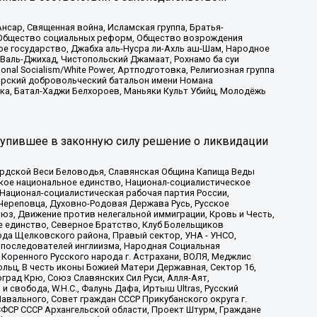
сар, Священная война, Исламская группа, Братья-
а, Общество социальных реформ, Общество возрождения
ое государство, Джабха аль-Нусра ли-Ахль аш-Шам, Народное
 Валь-Джихад, Чистопольский Джамаат, Рохнамо ба суи
nal Socialism/White Power, Артподготовка, Религиозная группа
атарский добровольческий батальон имени Номана
ка, Батал-Хаджи Белхороев, Маньяки Культ Убийц, Молодёжь
тупившее в законную силу решение о ликвидации
ардской Веси Беловодья, Славянская Община Капища Веды
ское национальное единство, Национал-социалистическое
 Национал-социалистическая рабочая партия России,
Череповца, Духовно-Родовая Держава Русь, Русское
з, Движение против нелегальной иммиграции, Кровь и Честь,
е единство, Северное Братство, Клуб Болельщиков
ода Щелковского района, Правый сектор, УНА - УНСО,
ие последователей инглиизма, Народная Социальная
 Коренного Русского народа г. Астрахани, ВОЛЯ, Меджлис
льц, В честь иконы Божией Матери Державная, Сектор 16,
рад Крю, Союз Славянских Сил Руси, Алля-Аят,
 свобода, W.H.С., Фалунь Дафа, Иртыш Ultras, Русский
вального, Совет граждан СССР Прикубанского округа г.
ФСР СССР Архангельской области, Проект Штурм, Граждане