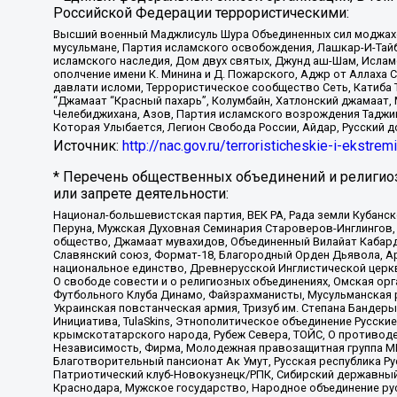
Российской Федерации террористическими:
Высший военный Маджлисуль Шура Объединенных сил моджахедо
мусульмане, Партия исламского освобождения, Лашкар-И-Тай
исламского наследия, Дом двух святых, Джунд аш-Шам, Ислам
ополчение имени К. Минина и Д. Пожарского, Аджр от Аллаха 
давлати исломи, Террористическое сообщество Сеть, Катиба Та
“Джамаат “Красный пахарь”, Колумбайн, Хатлонский джамаат, 
Челебиджихана, Азов, Партия исламского возрождения Таджи
Которая Улыбается, Легион Свобода России, Айдар, Русский 
Источник:
http://nac.gov.ru/terroristicheskie-i-ekstrem
* Перечень общественных объединений и религио
или запрете деятельности:
Национал-большевистская партия, ВЕК РА, Рада земли Кубан
Перуна, Мужская Духовная Семинария Староверов-Инглингов, 
общество, Джамаат мувахидов, Объединенный Вилайат Кабарды
Славянский союз, Формат-18, Благородный Орден Дьявола, А
национальное единство, Древнерусской Инглистической церк
О свободе совести и о религиозных объединениях, Омская ор
Футбольного Клуба Динамо, Файзрахманисты, Мусульманская р
Украинская повстанческая армия, Тризуб им. Степана Бандеры,
Инициатива, TulaSkins, Этнополитическое объединение Русски
крымскотатарского народа, Рубеж Севера, ТОЙС, О противоде
Независимость, Фирма, Молодежная правозащитная группа МПГ
Благотворительный пансионат Ак Умут, Русская республика Рус
Патриотический клуб-Новокузнецк/РПК, Сибирский державный 
Краснодара, Мужское государство, Народное объединение ру