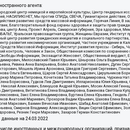
остранного агента:
родский центр немецкой и европейской культуры, Центр гендерных исс
ачей, НАСИЛИЮ.НЕТ, Мы против СПИДа, СВЕЧА, Гуманитарное действие, 
ействия развитию средств массовой информации, Горячая Линия, В защ
твие, Благотворительный фонд охраны здоровья и защиты прав гражда
 Сова, центр Анна, Проект Апрель, Самарская губерния, Эра здоровья, 
ИБАЛЬТ, Уральская правозащитная группа, Женщины Евразии, Институт п
ый центр развития гражданских инициатив и социального партнерства,
нтр развития некоммерческих организаций, Частное учреждение в Кал
 Средств Массовой Информации, Институт развития прессы - Сибирь, Ч
ий контроль, Человек и Закон, Общественная комиссия по сохранению
я Свободы Информации, Экозащита!-Женсовет, Общественный вердикт, 
ладимирович, Милославский Павел Юрьевич, Шнырова Ольга Вадимовна,
ьевна, Ривина Анна Валерьевна, Бойко Анатолий Николаевич, Дугин Сер
икторович, Мошель Ирина Ароновна, Шведов Григорий Сергеевич, Поно
нова Ольга Евгеньевна, Щаров Сергей Алексадрович, Цирульников Бори
ркер Марина Петровна, Кочеткова Татьяна Владимировна, Чуркина Нат
Елена Борисовна, Гудков Лев Дмитриевич, Илларионова Юлия Юрьевна, С
 Николай Алексеевич, Блинушов Андрей Юрьевич, Мосин Алексей Генна
а Дмитриевна, Вититинова Елена Владимировна, Баженова Светлана Куп
Алексеевна, Закс Елена Владимировна, Буртина Елена Юрьевна, Гендель
иков Анатолий Мариевич, Прохоров Вадим Юрьевич, Шахова Елена Влад
ргей Маркович, Бахмин Вячеслав Иванович, Шабад Анатолий Ефимович, 
ьевна, Смирнов Владимир Александрович, Вицин Сергей Ефимович, Зол
доровна, Резник Генри Маркович, Захаров Герман Константинович
x
данные на
24.03.2022
 числе иностранных и международных организаций, призна