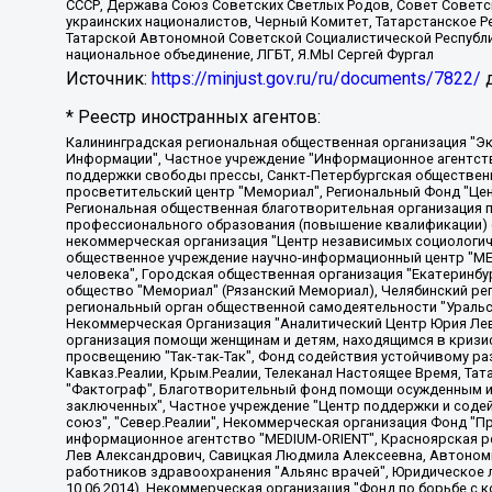
СССР, Держава Союз Советских Светлых Родов, Совет Советски
украинских националистов, Черный Комитет, Татарстанское 
Татарской Автономной Советской Социалистической Республи
национальное объединение, ЛГБТ, Я.МЫ Сергей Фургал
Источник:
https://minjust.gov.ru/ru/documents/7822/
д
* Реестр иностранных агентов:
Калининградская региональная общественная организация "Экозащита!-Женсовет", Фонд содействия защите прав и свобод граждан "Общественный вердикт", Фонд "Институт Развития Свободы Информации", Частное учреждение "Информационное агентство МЕМО. РУ", Региональная общественная организация "Общественная комиссия по сохранению наследия академика Сахарова", Фонд поддержки свободы прессы, Санкт-Петербургская общественная правозащитная организация "Гражданский контроль", Межрегиональная общественная организация "Информационно-просветительский центр "Мемориал", Региональный Фонд "Центр Защиты Прав Средств Массовой Информации", с 05.12.2023 Фонд "Центр Защиты Прав Средств массовой информации", Региональная общественная благотворительная организация помощи беженцам и мигрантам "Гражданское содействие", Негосударственное образовательное учреждение дополнительного профессионального образования (повышение квалификации) специалистов "АКАДЕМИЯ ПО ПРАВАМ ЧЕЛОВЕКА", Свердловская региональная общественная организация "Сутяжник", Автономная некоммерческая организация "Центр независимых социологических исследований", Союз общественных объединений "Российский исследовательский центр по правам человека", Региональное общественное учреждение научно-информационный центр "МЕМОРИАЛ", Некоммерческая организация "Фонд защиты гласности", Автономная некоммерческая организация "Институт прав человека", Городская общественная организация "Екатеринбургское общество "МЕМОРИАЛ", Городская общественная организация "Рязанское историко-просветительское и правозащитное общество "Мемориал" (Рязанский Мемориал), Челябинский региональный орган общественной самодеятельности – женское общественное объединение "Женщины Евразии", Челябинский региональный орган общественной самодеятельности "Уральская правозащитная группа", Фонд содействия защите здоровья и социальной справедливости имени Андрея Рылькова, Автономная Некоммерческая Организация "Аналитический Центр Юрия Левады", Автономная некоммерческая организация социальной поддержки населения "Проект Апрель", Региональная общественная организация помощи женщинам и детям, находящимся в кризисной ситуации "Информационно-методический центр "Анна", Фонд содействия развитию массовых коммуникаций и правовому просвещению "Так-так-Так", Фонд содействия устойчивому развитию "Серебряная тайга", Свердловский региональный общественный фонд социальных проектов "Новое время", "Idel.Реалии", Кавказ.Реалии, Крым.Реалии, Телеканал Настоящее Время, Татаро-башкирская служба Радио Свобода (Azatliq Radiosi), Радио Свободная Европа/Радио Свобода (PCE/PC), "Сибирь.Реалии", "Фактограф", Благотворительный фонд помощи осужденным и их семьям, Автономная некоммерческая организация "Институт глобализации и социальных движений", Фонд "В защиту прав заключенных", Частное учреждение "Центр поддержки и содействия развитию средств массовой информации", Пензенский региональный общественный благотворительный фонд "Гражданский союз", "Север.Реалии", Некоммерческая организация Фонд "Правовая инициатива", Общество с ограниченной ответственностью "Радио Свободная Европа/Радио Свобода", Чешское информационное агентство "MEDIUM-ORIENT", Красноярская региональная общественная организация