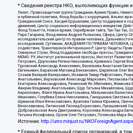
* Сведения реестра НКО, выполняющих функции ин
Лилит, Правозащитная группа Гражданин.Армия.Право, Нижего
и публичной политики, Фонд борьбы с коррупцией, Альянс вр
Гражданский Союз, Хасдей Ерушалаим, Центр поддержки и сод
движений, Центр социально-информационных инициатив Дейс
Фонд Тольятти, Новое время, Серебряная тайга, Так-Так-Так,
Парк Гагарина, Фонд имени Андрея Рылькова, Сфера, Центр С
исследовательский центр по правам человека, Дальневосточн
исследований, Сутяжник, АКАДЕМИЯ ПО ПРАВАМ ЧЕЛОВЕКА, Це
содействие, Трансперенси Интернешнл-Р, Центр Защиты Прав
Северных Стран, Фонд поддержки свободы прессы, Гражданск
МЕМО. РУ, Институт региональной прессы, Институт Развити
Петрович, Дзугкоева Регина Николаевна, Кривенко Сергей В
Туровский Александр Алексеевич, Васильева Анастасия Евген
Евгеньевич, Барахоев Магомед Бекханович, Шарипков Олег В
Созаев Валерий Валерьевич, Исламов Тимур Рифгатович, Рома
Анатольевич, Верховский Александр Маркович, Пислакова-Па
Екатерина Александровна, Рачинский Ян Збигневич, Жемкова 
Аверин Владимир Анатольевич, Щур Татьяна Михайловна, Щур
Кириллович, Флиге Ирина Анатольевна, Мельникова Валентин
Иванович, Голубева Елена Николаевна, Ганнушкина Светлана 
Шуманов Илья Вячеславович, Арапова Галина Юрьевна, Свечн
Вячеславовна, Литинский Леонид Борисович, Лукашевский Се
Добровольская Анна Дмитриевна, Королева Александра Евген
Татьяна Иосифовна, Орлов Олег Петрович, Полякова Мара Фе
Источник:
http://unro.minjust.ru/NKOForeignAgent.asp
* Единый федеральный список организаций, в том