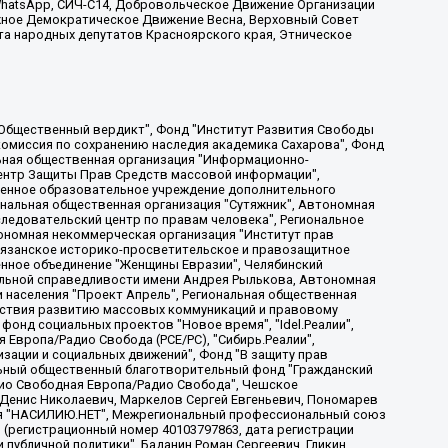
, WhatsApp, СИЧ-С14, Добровольческое Движение Организации
жное Демократическое Движение Весна, Верховный Совет
та народных депутатов Красноярского края, Этническое
, Дальневосточное общественное движение "Маяк", Санкт-Петербургская ЛГБТ-инициативная группа "Выход", Инициативная группа ЛГБТ+ "Реверс", Алексеев Андрей Викторович, Бекбулатова Таисия Львовна, Беляев Иван Михайлович, Владыкина Елена Сергеевна, Гельман Марат Александрович, Никульшина Вероника Юрьевна, Толоконникова Надежда Андреевна, Шендерович Виктор Анатольевич, Общество с ограниченной ответственностью "Данное сообщение", Общество с ограниченной ответственностью Издательский дом "Новая глава", Айнбиндер Александра Александровна, Московский комьюнити-центр для ЛГБТ+инициатив, Благотворительный фонд развития филантропии, Deutsche Welle (Германия, Kurt-Schumacher-Strasse 3, 53113 Bonn), Борзунова Мария Михайловна, Воробьев Виктор Викторович, Голубева Анна Львовна, Константинова Алла Михайловна, Малкова Ирина Владимировна, Мурадов Мурад Абдулгалимович, Осетинская Елизавета Николаевна, Понасенков Евгений Николаевич, Ганапольский Матвей Юрьевич, Киселев Евгений Алексеевич, Борухович Ирина Григорьевна, Дремин Иван Тимофеевич, Дубровский Дмитрий Викторович, Красноярская региональная общественная организация поддержки и развития альтернативных образовательных технологий и межкультурных коммуникаций "ИНТЕРРА", Маяковская Екатерина Алексеевна, Фейгин Марк Захарович, Филимонов Андрей Викторович, Дзугкоева Регина Николаевна, Доброхотов Роман Александрович, Дудь Юрий Александрович, Елкин Сергей Владимирович, Кругликов Кирилл Игоревич, Сабунаева Мария Леонидовна, Семенов Алексей Владимирович, Шаинян Карен Багратович, Шульман Екатерина Михайловна, Асафьев Артур Валерьевич, Вахштайн Виктор Семенович, Венедиктов Алексей Алексеевич, Лушникова Екатерина Евгеньевна, Волков Леонид Михайлович, Невзоров Александр Глебович, Пархоменко Сергей Борисович, Сироткин Ярослав Николаевич, Кара-Мурза Владимир Владимирович, Баранова Наталья Владимировна, Гозман Леонид Яковлевич, Кагарлицкий Борис Юльевич, Климарев Михаил Валерьевич, Милов Владимир Станиславович, Автономная некоммерческая организация Краснодарский центр современного искусства "Типография", Моргенштерн Алишер Тагирович, Соболь Любовь Эдуардовна, Общество с ограниченной ответственностью "ЛИЗА НОРМ", Каспаров Гарри Кимович, Ходорковский Михаил Борисович, Общество с ограниченной ответственностью "Апрельские тезисы", Данилович Ирина Брониславовна, Кашин Олег Владимирович, Петров Николай Владимирович, Пивоваров Алексей Владимирович, Соколов Михаил Владимирович, Цветкова Юлия Владимировна, Чичваркин Евгений Александрович, Комитет против пыток/Команда против пыток, Общество с ограниченной ответственностью "Первый научный", Общество с ограниченной ответственностью "Вертолет и ко", Белоцерковская Вероника Борисовна, Кац Максим Евгеньевич, Лазарева Татьяна Юрьевна, Шаведдинов Руслан Табризович, Яшин Илья Валерьевич, Общество с ограниченной ответственностью "Иноагент ААВ", Алешковский Дмитрий Петрович, Альбац Евгения Марковна, Быков Дмитрий Львович, Галямина Юлия Евгеньевна, Лойко Сергей Леонидович, Мартынов Кирилл Константинович, Медведев Сергей Александрович, Крашенинников Федор Геннадиевич, Гордеева Катерина Вл