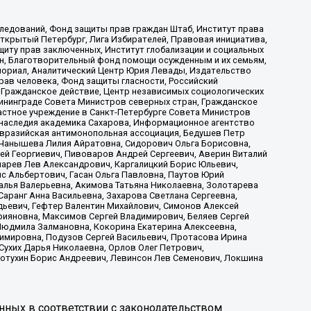
ледований, Фонд защиты прав граждан Штаб, Институт права
Открытый Петербург, Лига Избирателей, Правовая инициатива,
иту прав заключенных, Институт глобализации и социальных
н, Благотворительный фонд помощи осужденным и их семьям,
Мемориал, Аналитический Центр Юрия Левады, Издательство
рав человека, Фонд защиты гласности, Российский
 Гражданское действие, Центр независимых социологических
ининграде Совета Министров северных стран, Гражданское
астное учреждение в Санкт-Петербурге Совета Министров
 наследия академика Сахарова, Информационное агентство
Евразийская антимонопольная ассоциация, Бедушев Петр
 Чанышева Лилия Айратовна, Сидорович Ольга Борисовна,
гей Георгиевич, Пивоваров Андрей Сергеевич, Аверин Виталий
марев Лев Александрович, Каргалицкий Борис Юльевич,
с Альбертович, Гасан Ольга Павловна, Паутов Юрий
алья Валерьевна, Акимова Татьяна Николаевна, Золотарева
аранг Анна Васильевна, Захарова Светлана Сергеевна,
дьевич, Гефтер Валентин Михайлович, Симонов Алексей
рияновна, Максимов Сергей Владимирович, Беляев Сергей
 Людмила Залмановна, Кокорина Екатерина Алексеевна,
имировна, Подузов Сергей Васильевич, Протасова Ирина
Сухих Дарья Николаевна, Орлов Олег Петрович,
отухин Борис Андреевич, Левинсон Лев Семенович, Локшина
нных в соответствии с законодательством