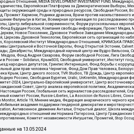
родных Отношений, MEDIA DEVELOPMENT INVESTMENT FUND, Международн
рудничества, Европейская Платформа за Демократические Выборы, Ме
щиты окружающей среды и природных ресурсов, Свободная Россия, Все
, Прожект Хармони, Родники дракона, Врачи против насильственного и
шении Фалуньгун в Китае, Всемирная организация по расследованию пр
опы, Центр либеральной современности, Форум русскоязычных европей
Фонд Будущее России, Компания свободы информации, Проект Медиа, 
 Церкви, Новое Поколение, Духовное Учебное Заведение Международн
й, Церковь Духовной Технологии, Европейская сеть организаций по н
nds, Королевский Институт Международных Отношений, КРИМСЬКА ПРАВОЗ
ициативы Центральной и Восточной Европы, Фонд Открытой Эстонии, Calver
ады, Декабристы, Международный научный центр им Вудро Вильсона, С
 Медуза, Фонд Андрея Сахарова, Форум свободной России, Лига Свободны
в России – Solidarus, КрымSOS, Свободный университет, Институт гос
Съезд народных депутатов, Гринпис Интернешнл, Фонд борьбы с коррупц
тельный дом прав человека Чернигов, Фонд Дом Прав Человека, Белору
ека Крым, Центр дикого лосося, TVR Studios, ТВ Дождь, Центр европей
одную Россию, Свободная Бурятия, Uralic, UnKremlin, Международная ф
омитет-2024, Центрально-Европейский университет, Центр восточноев
ражданский Совет, Центр анализа европейской политики, Академическа
Настоящая Россия, Глобальная сеть журналистов-расследователей, Слу
ый комитет России, Russie-Libertes, La Asocicion de Rusos Libres, С
on Monitor, Article 19, Мнение медиа, Федерация анархического черного
обильная академия поддержки гендерной демократии и миротворчества,
ational Education, Антивоенное движение Антальи, Открытый диалог, Школа 
 международных отношений им Нормана Патерсона, Центр Гражданских 
ротивление, Комитет независимости Ингушетии, Прометей, Stop Occupat
анные на
13.05.2024