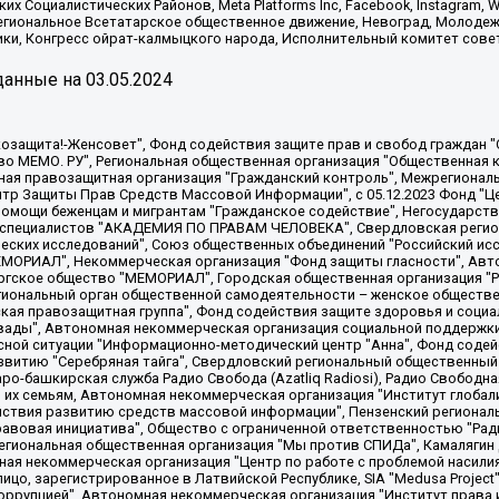
х Социалистических Районов, Meta Platforms Inc, Facebook, Instagram
Региональное Всетатарское общественное движение, Невоград, Молоде
ки, Конгресс ойрат-калмыцкого народа, Исполнительный комитет сове
анные на
03.05.2024
 "Мы против СПИДа", Камалягин Денис Николаевич, Маркелов Сергей Евгеньевич, Пономарев Лев Александрович, Савицкая Людмила Алексеевна, Автономная некоммерческая организация "Центр по работе с проблемой насилия "НАСИЛИЮ.НЕТ", Межрегиональный профессиональный союз работников здравоохранения "Альянс врачей", Юридическое лицо, зарегистрированное в Латвийской Республике, SIA "Medusa Project" (регистрационный номер 40103797863, дата регистрации 10.06.2014), Некоммерческая организация "Фонд по борьбе с коррупцией", Автономная некоммерческая организация "Институт права и публичной политики", Баданин Роман Сергеевич, Гликин Максим Александрович, Железнова Мария Михайловна, Лукьянова Юлия Сергеевна, Маетная Елизавета Витальевна, Маняхин Петр Борисович, Чуракова Ольга Владимировна, Ярош Юлия Петровна, Юридическое лицо "The Insider SIA", зарегистрированное в Риге, Латвийская Республика (дата регистрации 26.06.2015), являющееся администратором доменного имени интернет-издания "The Insider SIA", https://theins.ru, Постернак Алексей Евгеньевич, Рубин Михаил Аркадьевич, Анин Роман Александрович, Юридическое лицо Istories fonds, зарегистрированное в Латвийской Республике (регистрационный номер 50008295751, дата регистрации 24.02.2020), Великовский Дмитрий Александрович, Долинина Ирина Николаевна, Мароховская Алеся Алексеевна, Шлейнов Роман Юрьевич, Шмагун Олеся Валентиновна, Общество с ограниченной ответственностью "Альтаир 2021", Общество с ограниченной ответственностью "Вега 2021", Общество с ограниченной ответственностью "Главный редактор 2021", Общество с ограниченной ответственностью "Ромашки монолит", Важенков Артем Валерьевич, Ивановская областная общественная организация "Центр гендерных исследований", Гурман Юрий Альбертович, Медиапроект "ОВД-Инфо", Егоров Владимир Владимирович, Жилинский Владимир Александрович, Общество с ограниченной ответственностью "ЗП", Иванова София Юрьевна, Карезина Инна Павловна, Кильтау Екатерина Викторовна, Петров Алексей Викторович, Пискунов Сергей Евгеньевич, Смирнов Сергей Сергеевич, Тихонов Михаил Сергеевич, Общество с ограниченной ответственностью "ЖУРНАЛИСТ-ИНОСТРАННЫЙ АГЕНТ", Арапова Галина Юрьевна, Вольтская Татьяна Анатольевна, Американская компания "Mason G.E.S. Anonymous Foundation" (США), являющаяся владельцем интернет-издания https://mnews.world/, Компания "Stichting Bellingcat", зарегистрированная в Нидерландах (дата регистрации 11.07.2018), Захаров Андрей Вячеславович, Клепиковская Екатерина Дмитриевна, Общество с ограниченной ответственностью "МЕМО", Перл Роман Александрович, Симонов Евгений Алексеевич, Соловьева Елена Анатольевна, Сотников Даниил Владимирович, Сурначева Елизавета Дмитриевна, Автономная некоммерческая организация по защите прав человека и информированию населения "Якутия – Наше Мнение", Общество с ограниченной ответственностью "Москоу диджитал медиа", с 26.01.2023 Общество с ограниченной ответственностью "Чайка Белые сады", Ветошкина Валерия Валерьевна, Заговора Максим Александрович, Межрегиональное общественное движение "Российская ЛГБТ - сеть", Оленичев Максим Владимирович, Павлов Иван Юрьевич, Скворцова Елена Сергеевна, Общество с ограниченной ответственностью "Как бы инагент", Кочетков Игорь Викторович, Общество с ограниченной ответственностью "Честные выборы", Еланчик Олег Александрович, Общество с ограниченной ответственностью "Нобелевский призыв", Гималова Регина Эмилевна, Григорьев Андрей Валерьевич, Григорьева Алина Александровна, Ассоциация по содействию защите прав призывников, альтернативнослужащих и военнослужащих "Правозащитная группа "Гражданин.Армия.Право", Хисамова Регина Фаритовна, Автономная некоммерческая организация по реализации социально-правовых программ "Лилит"