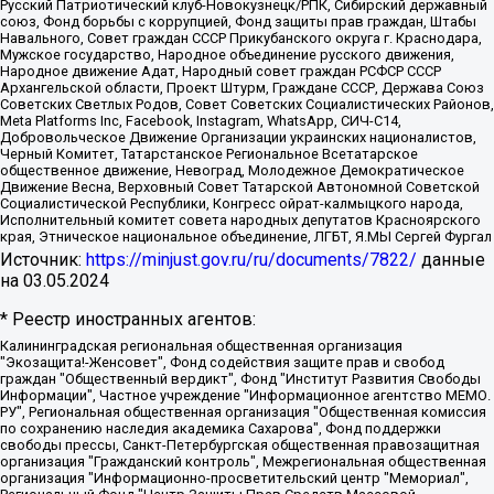
Русский Патриотический клуб-Новокузнецк/РПК, Сибирский державный
союз, Фонд борьбы с коррупцией, Фонд защиты прав граждан, Штабы
Навального, Совет граждан СССР Прикубанского округа г. Краснодара,
Мужское государство, Народное объединение русского движения,
Народное движение Адат, Народный совет граждан РСФСР СССР
Архангельской области, Проект Штурм, Граждане СССР, Держава Союз
Советских Светлых Родов, Совет Советских Социалистических Районов,
Meta Platforms Inc, Facebook, Instagram, WhatsApp, СИЧ-С14,
Добровольческое Движение Организации украинских националистов,
Черный Комитет, Татарстанское Региональное Всетатарское
общественное движение, Невоград, Молодежное Демократическое
Движение Весна, Верховный Совет Татарской Автономной Советской
Социалистической Республики, Конгресс ойрат-калмыцкого народа,
Исполнительный комитет совета народных депутатов Красноярского
края, Этническое национальное объединение, ЛГБТ, Я.МЫ Сергей Фургал
Источник:
https://minjust.gov.ru/ru/documents/7822/
данные
на
03.05.2024
* Реестр иностранных агентов:
Калининградская региональная общественная организация "Экозащита!-Женсовет", Фонд содействия защите прав и свобод граждан "Общественный вердикт", Фонд "Институт Развития Свободы Информации", Частное учреждение "Информационное агентство МЕМО. РУ", Региональная общественная организация "Общественная комиссия по сохранению наследия академика Сахарова", Фонд поддержки свободы прессы, Санкт-Петербургская общественная правозащитная организация "Гражданский контроль", Межрегиональная общественная организация "Информационно-просветительский центр "Мемориал", Региональный Фонд "Центр Защиты Прав Средств Массовой Информации", с 05.12.2023 Фонд "Центр Защиты Прав Средств массовой информации", Региональная общественная благотворительная организация помощи беженцам и мигрантам "Гражданское содействие", Негосударственное образовательное учреждение дополнительного профессионального образования (повышение квалификации) специалистов "АКАДЕМИЯ ПО ПРАВАМ ЧЕЛОВЕКА", Свердловская региональная общественная организация "Сутяжник", Автономная некоммерческая организация "Центр независимых социологических исследований", Союз общественных объединений "Российский исследовательский центр по правам человека", Региональное общественное учреждение научно-информационный центр "МЕМОРИАЛ", Некоммерческая организация "Фонд защиты гласности", Автономная некоммерческая организация "Институт прав человека", Городская общественная организация "Екатеринбургское общество "МЕМОРИАЛ", Городская общественная организация "Рязанское историко-просветительское и правозащитное общество "Мемориал" (Рязанский Мемориал), Челябинский региональный орган общественной самодеятельности – женское общественное объединение "Женщины Евразии", Челябинский региональный орган общественной самодеятельности "Уральская правозащитная группа", Фонд содействия защите здоровья и социальной справедливости имени Андрея Рылькова, Автономная Некоммерческая Организация "Аналитический Центр Юрия Левады", Автономная некоммерческая организация социальной поддержки населения "Проект Апрель", Региональная общественная организация помощи женщинам и детям, находящимся в кризисной ситуации "Информационно-методический центр "Анна", Фонд содействия развитию массовых коммуникаций и правовому просвещению "Так-так-Так", Фонд содействия устойчивому развитию "Серебряная тайга", Свердловский региональный общественный фонд социальных проектов "Новое время", "Idel.Реалии", Кавказ.Реалии, Крым.Реалии, Телеканал Настоящее Время, Татаро-башкирская служба Радио Свобода (Azatliq Radiosi), Радио Свободная Европа/Радио Свобода (PCE/PC), "Сибирь.Реалии", "Фактограф", Благотворительный фонд помощи осужденным и их семьям, Автономная некоммерческая организация "Институт глобализации и социальных движений", Фонд "В защиту прав заключенных", Частное учреждение "Центр поддержки и содействия развитию средств массовой информации", Пензенский региональный общественный благотворительный фонд "Гражданский союз", "Север.Реалии", Некоммерческая организация Фонд "Правовая инициатива", Общество с ограниченной ответственностью "Радио Свободная Европа/Радио Свобода", Чешское информационное агентство "MEDIUM-ORIENT", Красноярская региональная общественная организация "Мы против СПИДа", Камалягин Денис Николаевич, Маркелов Сергей Евгеньевич, Пономарев Лев Александрович, Савицкая Людмила Алексеевна, Автономная некоммерческая организация "Центр по работе с проблемой насилия "НАСИЛИЮ.НЕТ", Межрегиональный профессиональный союз работников здравоохранения "Альянс врачей", Юридическое лицо, зарегистрированное в Латвийской Республике, SIA "Medusa Project" (регистрационный номер 40103797863, дата регистрации 10.06.2014), Некоммерческая организация "Фонд по борьбе с коррупцией", Автономная некоммерческая организация "Институт права и публичной политики", Баданин Роман Сергеевич, Гликин Максим Александрович, Железнова Мария Михайловна, Лукьянова Юлия Сергеевна, Маетная Елизавета Витальевна, Маняхин Петр Борисович, Чуракова Ольга Владимировна, Ярош Юлия Петровна, Юридическое лицо "The Insider SIA", зарегистрированное в Риге, Латвийская Республика (дата регистрации 26.06.2015), являющееся администратором доменного имени интернет-издания "The Insider SIA", https://theins.ru, Постернак Алексей Евгеньевич, Рубин Михаил Аркадьевич, Анин Роман Александрович, Юридическое лицо Istories fonds, зарегистрированное в Латвийской Республике (регистрационный номер 50008295751, дата регистрации 24.02.2020), Великовский Дмитрий Александрович, Долинина Ирина Николаевна, Мароховская Алеся Алексеевна, Шлейнов Роман Юрьевич, Шмагун Олеся Валентиновна, Общество с ограниченной ответственностью "Альтаир 2021", Общество с ограниченной ответственностью "Вега 2021", Общество с ограниченной ответственностью "Главный редактор 2021", Общество с ограниченной ответственностью "Ромашки монолит", Важенков Артем Валерьевич, Ивановская областная общественная организация "Центр гендерных исследований", Гурман Юрий Альбертович, Медиапроект "ОВД-Инфо", Егоров Владимир Владимирович, Жилинский Владимир Александрович, Общество с ограниченной ответственностью "ЗП", Иванова София Юрьевна, Карезина Инна Павловна, Кильтау Екатерина Викторовна, Петров Алексей Викторович, Пискунов Сергей Евгеньевич, Смирнов Сергей Сергеевич, Тихонов Михаил Сергеевич, Общество с ограниченной ответственностью "ЖУРНАЛИСТ-ИНОСТРАННЫЙ АГЕНТ", Арапова Галина Юрьевна, Вольтская Татьяна Анатольевна, Американская компания "Mason G.E.S. Anonymous Foundation" (США), являющаяся владельцем интернет-издания https://mnews.world/, Компания "Stichting Bellingcat", зарегистрированная в Нидерландах (дата регистрации 11.07.2018), Захаров Андрей Вячеславович, Клепиковская Екатерина Дмитриевна, Общество с ограниченной ответственностью "МЕМО", Перл Роман Александрович, Симонов Евгений Алексеевич, Соловьева Елена Анатольевна, Сотников Даниил Владимирович, Сурначева Елизавета Дмитриевна, Автономная некоммерческая организация по защите прав человека и информированию населения "Якутия – Наше Мнение", Общество с ограниченной ответственностью "Москоу диджитал медиа", с 26.01.2023 Общество с ограниченной ответственностью "Чайка Белые сады", Ветошкина Валерия Валерьевна, Заговора Максим Александрович, Межрегиональное общественное движение "Российская ЛГБТ - сеть", Оленичев Максим Владимирович, Павлов Иван Юрьевич, Скворцова Елена Сергеевна, Общество с ограниченной ответственностью "Как бы инагент", Кочетков Игорь Викторович, Общество с ограниченной ответственностью "Честные выборы", Еланчик Олег Александрович, Общество с ограниченной ответственностью "Нобелевский призыв", Гималова Регина Эмилевна, Григорьев Андрей Валерьевич, Григорьева Алина Александровна, Ассоциация по содействию защите прав призывников, альтернативнослужащих и военнослужащих "Правозащитная группа "Гражданин.Армия.Право", Хисамова Регина Фаритовна, Автономная некоммерческая организация по реализации социально-правовых программ "Лилит", Дальневосточное общественное движение "Маяк", Санкт-Петербургская ЛГБТ-инициативная группа "Выход", Инициативная группа ЛГБТ+ "Реверс", Алексеев Андрей Викторович, Бекбулатова Таисия Львовна, Беляев Иван Михайлович, Владыкина Елена Сергеевна, Гельман Марат Александрович, Никульшина Вероника Юрьевна, Толоконникова Надежда Андреевна, Шендерович Виктор Анатольевич, Общество с ограниченной ответственностью "Данное сообщение", Общество с ограниченной ответственностью Издательский дом "Новая глава", Айнбиндер Александра Александровна, Московский комьюнити-центр для ЛГБТ+инициатив, Благотворительный фонд развития филантропии, Deutsche Welle (Германия, Kurt-Schumacher-Strasse 3, 53113 Bonn), Борзунова Мария Михайловна, Воробьев Виктор Викторович, Голубева Анна Львовна, Константинова Алла Михайловна, Малкова Ирина Владимировна, Мурадов Мурад Абдулгалимович, Осетинская Елизавета Николаевна, Понасенков Евгений Николаевич, Ганапольский Матвей Юрьевич, Киселев Евгений Алексеевич, Борухович Ирина Григорьевна, Дремин Иван Тимофеевич, Дубровский Дмитрий Викторович, Красноярская региональная общественная организация поддержки и развития альтернативных образовательных технологий и межкультурных коммуникаций "ИНТЕРРА", Маяковская Екатерина Алексеевна, Фейгин Марк Захарович, Филимонов Андрей Викторович, Дзугкоева Регина Николаевна, Доброхотов Роман Александрович, Дудь Юрий Александрович, Елкин Сергей Владимирович, Кругликов Кирилл Игоревич, Сабунаева Мария Леонидовна, Семенов Алексей Владимирович, Шаинян Карен Багратович, Шульман Екатерина Михайловна, Асафьев Артур Валерьевич, Вахштайн Виктор Семенович, Венедиктов Алексей Алексеевич, Лушникова Екатерина Евгеньевна, Волков Леонид Михайлович, Невзоров Александр Глебович, Пархоменко Сергей Борисович, Сироткин Ярослав Николаевич, Кара-Мурза Владимир Владимирович, Баранова Наталья Владимировна, Гозман Леонид Яковлевич, Кагарлицкий Борис Юльевич, Климарев Михаил Валерьевич, Милов Владимир Станиславович, Автономная некоммерческая организация Краснодарский центр современного искусства "Типография", Моргенштерн Алишер Тагирович, Соболь Любовь Эдуардовна, Общество с ограниченной ответственностью "ЛИЗА НОРМ", Каспаров Гарри Кимович, Ходорковский Михаил Борисович, Общество с ограниченной ответственностью "Апрельские тезисы", Данилович Ирина Брониславовна, Кашин Олег Владимирович, Петров Николай Владимирович, Пивоваров Алексей Владимирович, Соколов Михаил Владимирович, Цветкова Юлия Владимировна, Чичваркин Евгений Александрович, Комитет против пыток/Команда против пыток, Общество с ограниченной ответственностью "Первый научный", Общество с ограниченной ответственностью "Вертолет и ко", Белоцерковская Вероника Борисовна, Кац Максим Евгеньевич, Лазарева Татьяна Юрьевна, Шаведдинов Руслан Табризович, Яшин Илья Валерьевич, Общество с ограниченной ответственностью "Иноагент ААВ", Алешковский Дмитрий Петрович, Альбац Евгения Марковна, Быков Дмитрий Львович, Галямина Юлия Евгеньевна, Лойко Сергей Леонидович, Мартынов Кирилл Константинович, Медведев Сергей Александрович, Крашенинников Федор Геннадиевич, Гордеева Катерина Вл