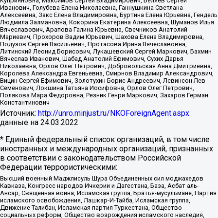
Куприяновна, Максимов Сергей Владимирович, Беляев Сергей
Иванович, Голубева Елена Николаевна, Ганнушкина Светлана
Алексеевна, Закс Елена Владимировна, Буртина Елена Юрьевна, Гендель
Людмила Залмановна, Кокорина Екатерина Алексеевна, Шуманов Илья
Вячеславович, Арапова Галина Юрьевна, Свечников Анатолий
Мариевич, Прохоров Вадим Юрьевич, Шахова Елена Владимировна,
Подузов Сергей Васильевич, Протасова Ирина Вячеславовна,
Литинский Леонид Борисович, Лукашевский Сергей Маркович, Бахмин
Вячеслав Иванович, Шабад Анатолий Ефимович, Сухих Дарья
Николаевна, Орлов Олег Петрович, Добровольская Анна Дмитриевна,
Королева Александра Евгеньевна, Смирнов Владимир Александрович,
Вицин Сергей Ефимович, Золотухин Борис Андреевич, Левинсон Лев
Семенович, Локшина Татьяна Иосифовна, Орлов Олег Петрович,
Полякова Мара Федоровна, Резник Генри Маркович, Захаров Герман
Константинович
Источник:
http://unro.minjust.ru/NKOForeignAgent.aspx
данные на
24.03.2022
* Единый федеральный список организаций, в том числе
иностранных и международных организаций, признанных
в соответствии с законодательством Российской
Федерации террористическими:
Высший военный Маджлисуль Шура Объединенных сил моджахедов
Кавказа, Конгресс народов Ичкерии и Дагестана, База, Асбат аль-
Ансар, Священная война, Исламская группа, Братья-мусульмане, Партия
исламского освобождения, Лашкар-И-Тайба, Исламская группа,
Движение Талибан, Исламская партия Туркестана, Общество
социальных реформ, Общество возрождения исламского наследия,