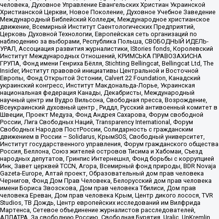
человека, Духовное Управление Евангельских Христиан Украинской
Христианской Церкви, Новое Поколение, Духовное Учебное Заведение
Международный Библейский Колледж, Международное христианское
движение, Всемирный Институт Саентологических Предприятий,
Церковь Духовной Технологии, Европейская сеть организаций по
наблюдению за выборами, Республика Польша, СВОБОДНЫЙ ИДЕЛЬ-
УРАЛ, Ассоциация развития журналистики, IStories fonds, Королевский
Институт Международных Отношений, КРИМСЬКА ПРАВОЗАХИСНА
ГРУПА, Фонд имени Генриха Бёлля, Stichting Bellingcat, Bellingcat Ltd, The
Insider, Институт правовой инициативы Центральной и Восточной
Европы, Фонд Открытой Эстонии, Calvert 22 Foundation, Канадский
украинский конгресс, Институт Макдональда-Лорье, Украинская
национальная федерация Канады, Декабристы, Международный
научный центр им Вудро Вильсона, Свободная пресса, Возрождение,
Всеукраинский духовный центр , Риддл, Русский антивоенный комитет в
Швеции, Проект Медуза, Фонд Андрея Сахарова, Форум свободной
России, Лига Свободных Наций, Transparеncy International, Форум
Свободных Народов ПостРоссии, Солидарность с гражданским
движением в России – Solidarus, КрымSOS, Свободный университет,
Институт государственного управления, Форум гражданского общества
Россия, Беллона, Союз жителей островов Тисима и Хабомаи, Съезд
народных депутатов, Гринпис Интернешнл, Фонд борьбы с коррупцией
Инк, Завет церквей TCCN, Агора, Всемирный фонд природы, BDR Novaja
Gazeta-Europe, Алтай проект, Образовательный дом прав человека
Чернигов, Фонд Дом Прав Человека, Белорусский дом прав человека
имени Бориса Звозскова, Дом прав человека Тбилиси, Дом прав
человека Ереван, Дом прав человека Крым, Центр дикого лосося, TVR
Studios, ТВ Дождь, Центр европейских исследований им Вилфрида
Мартенса, Сетевое объединение журналистов расследователей,
АЛЛАТРА, За свободную Россию, Свободная Бурятия, Uralic, UnKremlin,