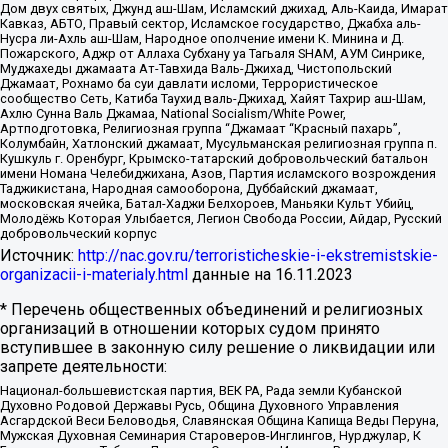
Дом двух святых, Джунд аш-Шам, Исламский джихад, Аль-Каида, Имарат
Кавказ, АБТО, Правый сектор, Исламское государство, Джабха аль-
Нусра ли-Ахль аш-Шам, Народное ополчение имени К. Минина и Д.
Пожарского, Аджр от Аллаха Субхану уа Тагьаля SHAM, АУМ Синрике,
Муджахеды джамаата Ат-Тавхида Валь-Джихад, Чистопольский
Джамаат, Рохнамо ба суи давлати исломи, Террористическое
сообщество Сеть, Катиба Таухид валь-Джихад, Хайят Тахрир аш-Шам,
Ахлю Сунна Валь Джамаа, National Socialism/White Power,
Артподготовка, Религиозная группа “Джамаат “Красный пахарь”,
Колумбайн, Хатлонский джамаат, Мусульманская религиозная группа п.
Кушкуль г. Оренбург, Крымско-татарский добровольческий батальон
имени Номана Челебиджихана, Азов, Партия исламского возрождения
Таджикистана, Народная самооборона, Дуббайский джамаат,
московская ячейка, Батал-Хаджи Белхороев, Маньяки Культ Убийц,
Молодёжь Которая Улыбается, Легион Свобода России, Айдар, Русский
добровольческий корпус
Источник:
http://nac.gov.ru/terroristicheskie-i-ekstremistskie-
organizacii-i-materialy.html
данные на
16.11.2023
* Перечень общественных объединений и религиозных
организаций в отношении которых судом принято
вступившее в законную силу решение о ликвидации или
запрете деятельности:
Национал-большевистская партия, ВЕК РА, Рада земли Кубанской
Духовно Родовой Державы Русь, Община Духовного Управления
Асгардской Веси Беловодья, Славянская Община Капища Веды Перуна,
Мужская Духовная Семинария Староверов-Инглингов, Нурджулар, К