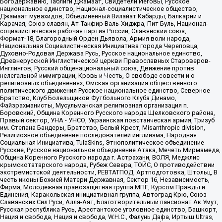
Богодержавию, Таблиги Джамаат, Свидетели Иеговы, Русское
национальное единство, Национал-социалистическое общество,
Джамаат мувахидов, Объединенный Вилайат Кабарды, Балкарии и
Карачая, Союз славян, Ат-Такфир Валь-Хиджра, Пит Буль, Национал-
социалистическая рабочая партия России, Славянский союз,
Формат-18, Благородный Орден Дьявола, Армия воли народа,
Национальная Социалистическая Инициатива города Череповца,
Духовно-Родовая Держава Русь, Русское национальное единство,
Древнерусской Инглистической церкви Православных Староверов-
Инглингов, Русский общенациональный союз, Движение против
нелегальной иммиграции, Кровь и Честь, О свободе совести и о
религиозных объединениях, Омская организация общественного
политического движения Русское национальное единство, Северное
Братство, Клуб Болельщиков Футбольного Клуба Динамо,
Файзрахманисты, Мусульманская религиозная организация п.
Боровский, Община Коренного Русского народа Щелковского района,
Правый сектор, УНА - УНСО, Украинская повстанческая армия, Тризуб
им. Степана Бандеры, Братство, Белый Крест, Misanthropic division,
Религиозное объединение последователей инглиизма, Народная
Социальная Инициатива, TulaSkins, Этнополитическое объединение
Русские, Русское национальное объединение Атака, Мечеть Мирмамеда,
Община Коренного Русского народа г. Астрахани, ВОЛЯ, Меджлис
крымскотатарского народа, Рубеж Севера, ТОЙС, О противодействии
экстремистской деятельности, РЕВТАТПОД, Артподготовка, Штольц, В
честь иконы Божией Матери Державная, Сектор 16, Независимость,
Фирма, Молодежная правозащитная группа МПГ, Курсом Правды и
Единения, Каракольская инициативная группа, Автоград Крю, Союз
Славянских Сил Руси, Алля-Аят, Благотворительный пансионат Ак Умут,
Русская республика Русь, Арестантское уголовное единство, Башкорт,
Нация и свобода, Нация и свобода, W.H.С., Фалунь Дафа, Иртыш Ultras,