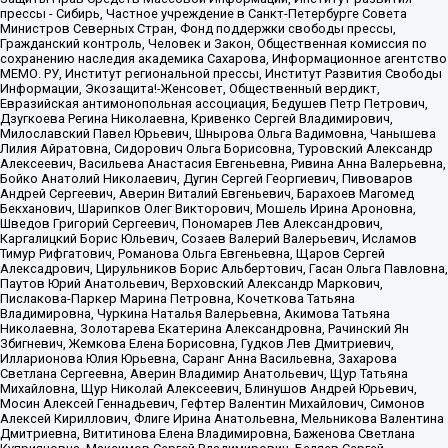
прессы - Сибирь, Частное учреждение в Санкт-Петербурге Совета
Министров Северных Стран, Фонд поддержки свободы прессы,
Гражданский контроль, Человек и Закон, Общественная комиссия по
сохранению наследия академика Сахарова, Информационное агентство
МЕМО. РУ, Институт региональной прессы, Институт Развития Свободы
Информации, Экозащита!-Женсовет, Общественный вердикт,
Евразийская антимонопольная ассоциация, Бедушев Петр Петрович,
Дзугкоева Регина Николаевна, Кривенко Сергей Владимирович,
Милославский Павел Юрьевич, Шнырова Ольга Вадимовна, Чанышева
Лилия Айратовна, Сидорович Ольга Борисовна, Туровский Александр
Алексеевич, Васильева Анастасия Евгеньевна, Ривина Анна Валерьевна,
Бойко Анатолий Николаевич, Дугин Сергей Георгиевич, Пивоваров
Андрей Сергеевич, Аверин Виталий Евгеньевич, Барахоев Магомед
Бекханович, Шарипков Олег Викторович, Мошель Ирина Ароновна,
Шведов Григорий Сергеевич, Пономарев Лев Александрович,
Каргалицкий Борис Юльевич, Созаев Валерий Валерьевич, Исламов
Тимур Рифгатович, Романова Ольга Евгеньевна, Щаров Сергей
Алексадрович, Цирульников Борис Альбертович, Гасан Ольга Павловна,
Паутов Юрий Анатольевич, Верховский Александр Маркович,
Пислакова-Паркер Марина Петровна, Кочеткова Татьяна
Владимировна, Чуркина Наталья Валерьевна, Акимова Татьяна
Николаевна, Золотарева Екатерина Александровна, Рачинский Ян
Збигневич, Жемкова Елена Борисовна, Гудков Лев Дмитриевич,
Илларионова Юлия Юрьевна, Саранг Анна Васильевна, Захарова
Светлана Сергеевна, Аверин Владимир Анатольевич, Щур Татьяна
Михайловна, Щур Николай Алексеевич, Блинушов Андрей Юрьевич,
Мосин Алексей Геннадьевич, Гефтер Валентин Михайлович, Симонов
Алексей Кириллович, Флиге Ирина Анатольевна, Мельникова Валентина
Дмитриевна, Вититинова Елена Владимировна, Баженова Светлана