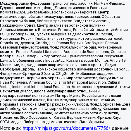
Международная федерация транспортных рабочих, ИстЧам Финланд,
Гудзоновский институт, Фонд Демократического Развития,
Комитет-2024, Центрально-Европейский университет, Центр
восточноевропейских и международных исследований, Общество
Сторожевой башни, Библии и трактатов Свидетелей Иеговы,
Гражданский Совет, Центр анализа европейской политики,
Академическая сеть Восточная Европа, Российский комитет действия,
РЭНД корпорейшн, Русская Америка за демократию в России,
Настоящая Россия, Глобальная сеть журналистов-расследователей,
Служба поддержки, Свободная Россия Берлин, Свободная Россия
Северный Рейн-Вестфалия, Фонд глобальной помощи, Антивоенный
комитет России, Russie-Libertes, La Asocicion de Rusos Libres, Союз за
возвращение Северных территорий, Крымскотатарский Ресурсный
Центр, Глобальный союз IndustriALL, Russian Election Monitor, Article 19,
Мнение медиа, Федерация анархического черного креста, Радио
Свободная Европа, Германское общество изучения Восточной Европы,
Фонд имени Фридриха Эберта, XZ gGmbH, Мобильная академия
поддержки гендерной демократии и миротворчества, Форум имени
Льва Копелева, American Councils for International Education, Cultural
Vistas, Institute of International Education, Антивоенное движение Антальи,
Открытый диалог, Школа международных отношений и
государственной политики им Питера Мунка, Российско-канадский
демократический альянс, Школа международных отношений им
Нормана Патерсона, Центр Гражданских Свобод, Фонд Бориса Немцова
за Свободу, Фонд имени Фридриха Науманна за свободу, Феминистское
антивоенное сопротивление, Комитет независимости Ингушетии,
Прометей, Stop Occupation of Karelia, Вернись живым, Фридом Хаус,
СОТА медиа, Либерально-демократическая Лига Украины
Источник:
https://minjust.gov.ru/ru/documents/7756/
данные