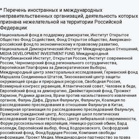
* Перечень иностранных и международных
неправительственных организаций, деятельность которых
признана нежелательной на территории Российской
Федерации:
Национальный фонд в поддержку демократии, Институт Открытое
Общество Фонд Содействия, Фонд Открытое общество, Американо-
российский фонд по экономическому и правовому развитию,
Национальный Демократический Институт Международных Отношений,
MEDIA DEVELOPMENT INVESTMENT FUND, Международный
Республиканский Институт, Открытая Россия, Институт современной
России, Черноморский фонд регионального сотрудничества,
Европейская Платформа за Демократические Выборы,
Международный центр электоральных исследований, Германский фонд
Маршалла Соединенных Штатов, Тихоокеанский центр защиты
окружающей среды и природных ресурсов, Свободная Россия,
Всемирный конгресс украинцев, Атлантический совет, Человек в беде,
Европейский фонд за демократию, Джеймстаунский фонд, Прожект
Хармони, Родники дракона, Врачи против насильственного извлечения
органов, Фалунь Дафа, Друзья Фалуньгун, Фалуньгун, Коалиция по
расследованию преследования в отношении Фалуньгун в Китае,
Всемирная организация по расследованию преследований Фалуньгун,
Пражский гражданский центр, Ассоциация школ политических
исследований при Совете Европы, Центр либеральной современности,
Форум русскоязычных европейцев, Немецко-русский обмен, Бард
колледж, Европейский выбор, Фонд Ходорковского, Оксфордский
российский фонд, Фонд Будущее России, Компания свободы
информации, Проект Медиа, Международное партнерство за права