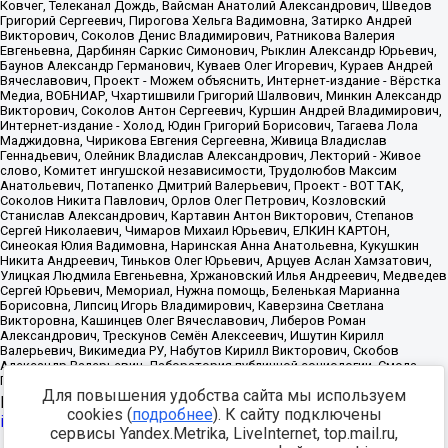
Для повышения удобства сайта мы используем
Источник:
https://minjust.gov.ru/uploaded/files/reestr-
cookies (
подробнее
). К сайту подключены
inostrannyih-agentov-22-03-2024.pdf
данные на
22.03.2024
сервисы Yandex.Metrika, LiveInternet, top.mail.ru,