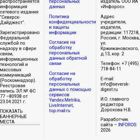
распространяется
персональных
издатель ООО ИА
информация
данных
«Инфорос».
сетевого издания
Политика
Адрес
"Северск-
конфиденциальности
учредителя,
Дайджест".
и защиты
издателя,
Зарегистрировано
информации
редакции: 117218,
Федеральной
Россия, г. Москва,
Согласие на
службой по
ул.
обработку
надзору в сфере
Кржижановского,
персональных
связи,
д.13, кор. 2
данных обратной
информационных
связи
Телефон: +7 (495)
технологий и
718-84-11
массовых
Согласие на
коммуникаций
обработку
E-mail:
(Роскомнадзор).
персональных
info@seversk-
Реестровая
данных с помощью
digest.ru
запись ЭЛ № ФС
сервисов
77 –80938 от
И.О. главного
Yandex.Metrika,
23.04.2021 г.
редактора
LiveInternet,
Дорохова Н.В.
top.mail.ru
ПОКАЗАТЬ
БАННЕРНЫЕ
Разработчик
МЕСТА
сайта –
INFOROS
2026