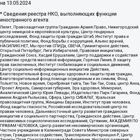
на
13.05.2024
* Сведения реестра НКО, выполняющих функции
иностранного агента:
Лилит, Правозащитная группа Гражданин.Армия.Право, Нижегородский
центр немецкой и европейской культуры, Центр гендерных
исследований, Фонд защиты прав граждан Штаб, Институт права и
публичной политики, Фонд борьбы с коррупцией, Альянс врачей,
НАСИЛИЮ.НЕТ, Мы против СПИДа, СВЕЧА, Гуманитарное действие,
Открытый Петербург, Лига Избирателей, Правовая инициатива,
Гражданский Союз, Хасдей Ерушалаим, Центр поддержки и содействия
развитию средств массовой информации, Горячая Линия, В защиту
прав заключенных, Институт глобализации и социальных движений,
Центр социально-информационных инициатив Действие,
Благотворительный фонд охраны здоровья и защиты прав граждан,
Благотворительный фонд помощи осужденным и их семьям, Фонд
Тольятти, Новое время, Серебряная тайга, Так-Так-Так, Сова, центр Анна,
Проект Апрель, Самарская губерния, Эра здоровья, Мемориал,
Аналитический Центр Юрия Левады, Издательство Парк Гагарина, Фонд
имени Андрея Рылькова, Сфера, Центр СИБАЛЬТ, Уральская
правозащитная группа, Женщины Евразии, Институт прав человека,
Фонд защиты гласности, Российский исследовательский центр по
правам человека, Дальневосточный центр развития гражданских
инициатив и социального партнерства, Гражданское действие, Центр
независимых социологических исследований, Сутяжник, АКАДЕМИЯ ПО
ПРАВАМ ЧЕЛОВЕКА, Центр развития некоммерческих организаций,
Частное учреждение в Калининграде Совета Министров северных
стран, Гражданское содействие, Трансперенси Интернешнл-Р, Центр
Защиты Прав Средств Массовой Информации, Институт развития