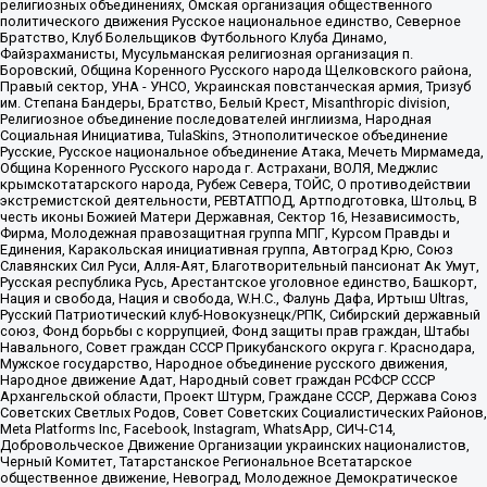
религиозных объединениях, Омская организация общественного
политического движения Русское национальное единство, Северное
Братство, Клуб Болельщиков Футбольного Клуба Динамо,
Файзрахманисты, Мусульманская религиозная организация п.
Боровский, Община Коренного Русского народа Щелковского района,
Правый сектор, УНА - УНСО, Украинская повстанческая армия, Тризуб
им. Степана Бандеры, Братство, Белый Крест, Misanthropic division,
Религиозное объединение последователей инглиизма, Народная
Социальная Инициатива, TulaSkins, Этнополитическое объединение
Русские, Русское национальное объединение Атака, Мечеть Мирмамеда,
Община Коренного Русского народа г. Астрахани, ВОЛЯ, Меджлис
крымскотатарского народа, Рубеж Севера, ТОЙС, О противодействии
экстремистской деятельности, РЕВТАТПОД, Артподготовка, Штольц, В
честь иконы Божией Матери Державная, Сектор 16, Независимость,
Фирма, Молодежная правозащитная группа МПГ, Курсом Правды и
Единения, Каракольская инициативная группа, Автоград Крю, Союз
Славянских Сил Руси, Алля-Аят, Благотворительный пансионат Ак Умут,
Русская республика Русь, Арестантское уголовное единство, Башкорт,
Нация и свобода, Нация и свобода, W.H.С., Фалунь Дафа, Иртыш Ultras,
Русский Патриотический клуб-Новокузнецк/РПК, Сибирский державный
союз, Фонд борьбы с коррупцией, Фонд защиты прав граждан, Штабы
Навального, Совет граждан СССР Прикубанского округа г. Краснодара,
Мужское государство, Народное объединение русского движения,
Народное движение Адат, Народный совет граждан РСФСР СССР
Архангельской области, Проект Штурм, Граждане СССР, Держава Союз
Советских Светлых Родов, Совет Советских Социалистических Районов,
Meta Platforms Inc, Facebook, Instagram, WhatsApp, СИЧ-С14,
Добровольческое Движение Организации украинских националистов,
Черный Комитет, Татарстанское Региональное Всетатарское
общественное движение, Невоград, Молодежное Демократическое