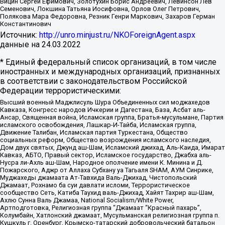
Вицин Сергей Ефимович, Золотухин Борис Андреевич, Левинсон Лев
Семенович, Локшина Татьяна Иосифовна, Орлов Олег Петрович,
Полякова Мара Федоровна, Резник Генри Маркович, Захаров Герман
Константинович
Источник:
http://unro.minjust.ru/NKOForeignAgent.aspx
данные на
24.03.2022
* Единый федеральный список организаций, в том числе
иностранных и международных организаций, признанных
в соответствии с законодательством Российской
Федерации террористическими:
Высший военный Маджлисуль Шура Объединенных сил моджахедов
Кавказа, Конгресс народов Ичкерии и Дагестана, База, Асбат аль-
Ансар, Священная война, Исламская группа, Братья-мусульмане, Партия
исламского освобождения, Лашкар-И-Тайба, Исламская группа,
Движение Талибан, Исламская партия Туркестана, Общество
социальных реформ, Общество возрождения исламского наследия,
Дом двух святых, Джунд аш-Шам, Исламский джихад, Аль-Каида, Имарат
Кавказ, АБТО, Правый сектор, Исламское государство, Джабха аль-
Нусра ли-Ахль аш-Шам, Народное ополчение имени К. Минина и Д.
Пожарского, Аджр от Аллаха Субхану уа Тагьаля SHAM, АУМ Синрике,
Муджахеды джамаата Ат-Тавхида Валь-Джихад, Чистопольский
Джамаат, Рохнамо ба суи давлати исломи, Террористическое
сообщество Сеть, Катиба Таухид валь-Джихад, Хайят Тахрир аш-Шам,
Ахлю Сунна Валь Джамаа, National Socialism/White Power,
Артподготовка, Религиозная группа “Джамаат “Красный пахарь”,
Колумбайн, Хатлонский джамаат, Мусульманская религиозная группа п.
Кушкуль г. Оренбург, Крымско-татарский добровольческий батальон