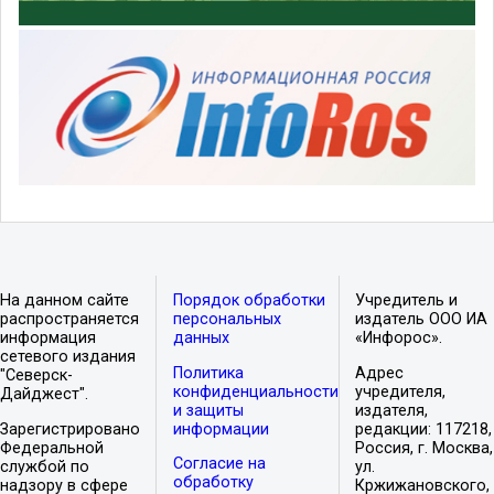
На данном сайте
Порядок обработки
Учредитель и
распространяется
персональных
издатель ООО ИА
информация
данных
«Инфорос».
сетевого издания
Политика
Адрес
"Северск-
конфиденциальности
учредителя,
Дайджест".
и защиты
издателя,
Зарегистрировано
информации
редакции: 117218,
Федеральной
Россия, г. Москва,
Согласие на
службой по
ул.
обработку
надзору в сфере
Кржижановского,