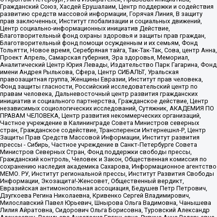
Гражданский Союз, Хасдей Ерушалаим, Центр поддержки и содействия
развитию средств массовой информации, Горячая Линия, В защиту
прав заключенных, Институт глобализации и социальных движений,
Центр социально-информационных инициатив Действие,
Благотворительный фонд охраны здоровья и защиты прав граждан,
Благотворительный фонд помощи осужденным и их семьям, Фонд
Тольятти, Новое время, Серебряная тайга, Так-Так-Так, Сова, центр Анна,
Проект Апрель, Самарская губерния, Эра здоровья, Мемориал,
Аналитический Центр Юрия Левады, Издательство Парк Гагарина, Фонд
имени Андрея Рылькова, Сфера, Центр СИБАЛЬТ, Уральская
правозащитная группа, Женщины Евразии, Институт прав человека,
Фонд защиты гласности, Российский исследовательский центр по
правам человека, Дальневосточный центр развития гражданских
инициатив и социального партнерства, Гражданское действие, Центр
независимых социологических исследований, Сутяжник, АКАДЕМИЯ ПО
ПРАВАМ ЧЕЛОВЕКА, Центр развития некоммерческих организаций,
Частное учреждение в Калининграде Совета Министров северных
стран, Гражданское содействие, Трансперенси Интернешнл-Р, Центр
Защиты Прав Средств Массовой Информации, Институт развития
прессы - Сибирь, Частное учреждение в Санкт-Петербурге Совета
Министров Северных Стран, Фонд поддержки свободы прессы,
Гражданский контроль, Человек и Закон, Общественная комиссия по
сохранению наследия академика Сахарова, Информационное агентство
МЕМО. РУ, Институт региональной прессы, Институт Развития Свободы
Информации, Экозащита!-Женсовет, Общественный вердикт,
Евразийская антимонопольная ассоциация, Бедушев Петр Петрович,
Дзугкоева Регина Николаевна, Кривенко Сергей Владимирович,
Милославский Павел Юрьевич, Шнырова Ольга Вадимовна, Чанышева
Лилия Айратовна, Сидорович Ольга Борисовна, Туровский Александр