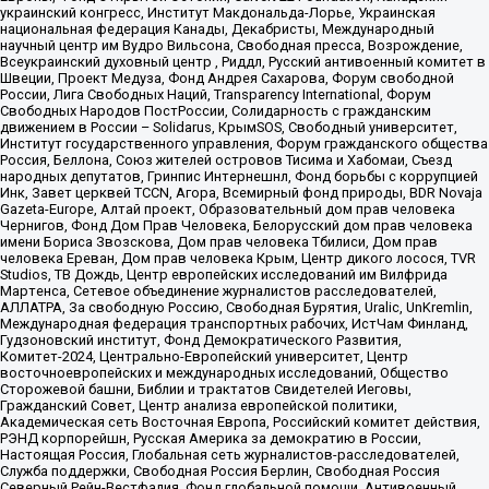
украинский конгресс, Институт Макдональда-Лорье, Украинская
национальная федерация Канады, Декабристы, Международный
научный центр им Вудро Вильсона, Свободная пресса, Возрождение,
Всеукраинский духовный центр , Риддл, Русский антивоенный комитет в
Швеции, Проект Медуза, Фонд Андрея Сахарова, Форум свободной
России, Лига Свободных Наций, Transparеncy International, Форум
Свободных Народов ПостРоссии, Солидарность с гражданским
движением в России – Solidarus, КрымSOS, Свободный университет,
Институт государственного управления, Форум гражданского общества
Россия, Беллона, Союз жителей островов Тисима и Хабомаи, Съезд
народных депутатов, Гринпис Интернешнл, Фонд борьбы с коррупцией
Инк, Завет церквей TCCN, Агора, Всемирный фонд природы, BDR Novaja
Gazeta-Europe, Алтай проект, Образовательный дом прав человека
Чернигов, Фонд Дом Прав Человека, Белорусский дом прав человека
имени Бориса Звозскова, Дом прав человека Тбилиси, Дом прав
человека Ереван, Дом прав человека Крым, Центр дикого лосося, TVR
Studios, ТВ Дождь, Центр европейских исследований им Вилфрида
Мартенса, Сетевое объединение журналистов расследователей,
АЛЛАТРА, За свободную Россию, Свободная Бурятия, Uralic, UnKremlin,
Международная федерация транспортных рабочих, ИстЧам Финланд,
Гудзоновский институт, Фонд Демократического Развития,
Комитет-2024, Центрально-Европейский университет, Центр
восточноевропейских и международных исследований, Общество
Сторожевой башни, Библии и трактатов Свидетелей Иеговы,
Гражданский Совет, Центр анализа европейской политики,
Академическая сеть Восточная Европа, Российский комитет действия,
РЭНД корпорейшн, Русская Америка за демократию в России,
Настоящая Россия, Глобальная сеть журналистов-расследователей,
Служба поддержки, Свободная Россия Берлин, Свободная Россия
Северный Рейн-Вестфалия, Фонд глобальной помощи, Антивоенный