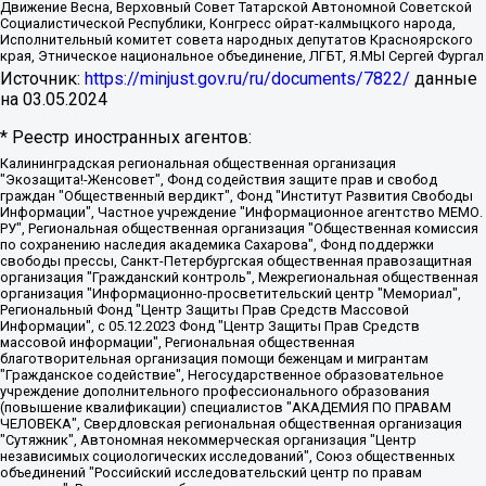
Движение Весна, Верховный Совет Татарской Автономной Советской
Социалистической Республики, Конгресс ойрат-калмыцкого народа,
Исполнительный комитет совета народных депутатов Красноярского
края, Этническое национальное объединение, ЛГБТ, Я.МЫ Сергей Фургал
Источник:
https://minjust.gov.ru/ru/documents/7822/
данные
на
03.05.2024
* Реестр иностранных агентов:
Калининградская региональная общественная организация "Экозащита!-Женсовет", Фонд содействия защите прав и свобод граждан "Общественный вердикт", Фонд "Институт Развития Свободы Информации", Частное учреждение "Информационное агентство МЕМО. РУ", Региональная общественная организация "Общественная комиссия по сохранению наследия академика Сахарова", Фонд поддержки свободы прессы, Санкт-Петербургская общественная правозащитная организация "Гражданский контроль", Межрегиональная общественная организация "Информационно-просветительский центр "Мемориал", Региональный Фонд "Центр Защиты Прав Средств Массовой Информации", с 05.12.2023 Фонд "Центр Защиты Прав Средств массовой информации", Региональная общественная благотворительная организация помощи беженцам и мигрантам "Гражданское содействие", Негосударственное образовательное учреждение дополнительного профессионального образования (повышение квалификации) специалистов "АКАДЕМИЯ ПО ПРАВАМ ЧЕЛОВЕКА", Свердловская региональная общественная организация "Сутяжник", Автономная некоммерческая организация "Центр независимых социологических исследований", Союз общественных объединений "Российский исследовательский центр по правам человека", Региональное общественное учреждение научно-информационный центр "МЕМОРИАЛ", Некоммерческая организация "Фонд защиты гласности", Автономная некоммерческая организация "Институт прав человека", Городская общественная организация "Екатеринбургское общество "МЕМОРИАЛ", Городская общественная организация "Рязанское историко-просветительское и правозащитное общество "Мемориал" (Рязанский Мемориал), Челябинский региональный орган общественной самодеятельности – женское общественное объединение "Женщины Евразии", Челябинский региональный орган общественной самодеятельности "Уральская правозащитная группа", Фонд содействия защите здоровья и социальной справедливости имени Андрея Рылькова, Автономная Некоммерческая Организация "Аналитический Центр Юрия Левады", Автономная некоммерческая организация социальной поддержки населения "Проект Апрель", Региональная общественная организация помощи женщинам и детям, находящимся в кризисной ситуации "Информационно-методический центр "Анна", Фонд содействия развитию массовых коммуникаций и правовому просвещению "Так-так-Так", Фонд содействия устойчивому развитию "Серебряная тайга", Свердловский региональный общественный фонд социальных проектов "Новое время", "Idel.Реалии", Кавказ.Реалии, Крым.Реалии, Телеканал Настоящее Время, Татаро-башкирская служба Радио Свобода (Azatliq Radiosi), Радио Свободная Европа/Радио Свобода (PCE/PC), "Сибирь.Реалии", "Фактограф", Благотворительный фонд помощи осужденным и их семьям, Автономная некоммерческая организация "Институт глобализации и социальных движений", Фонд "В защиту прав заключенных", Частное учреждение "Центр поддержки и содействия развитию средств массовой информации", Пензенский региональный общественный благотворительный фонд "Гражданский союз", "Север.Реалии", Некоммерческая организация Фонд "Правовая инициатива", Общество с ограниченной ответственностью "Радио Свободная Европа/Радио Свобода", Чешское информационное агентство "MEDIUM-ORIENT", Красноярская региональная общественная организация "Мы против СПИДа", Камалягин Денис Николаевич, Маркелов Сергей Евгеньевич, Пономарев Лев Александрович, Савицкая Людмила Алексеевна, Автономная некоммерческая организация "Центр по работе с проблемой насилия "НАСИЛИЮ.НЕТ", Межрегиональный профессиональный союз работников здравоохранения "Альянс врачей", Юридическое лицо, зарегистрированное в Латвийской Республике, SIA "Medusa Project" (регистрационный номер 40103797863, дата регистрации 10.06.2014), Некоммерческая организация "Фонд по борьбе с коррупцией", Автономная некоммерческая организация "Институт права и публичной политики", Баданин Роман Сергеевич, Гликин Максим Александрович, Железнова Мария Михайловна, Лукьянова Юлия Сергеевна, Маетная Елизавета Витальевна, Маняхин Петр Борисович, Чуракова Ольга Владимировна, Ярош Юлия Петровна, Юридическое лицо "The Insider SIA", зарегистрированное в Риге, Латвийская Республика (дата регистрации 26.06.2015), являющееся администратором доменного имени интернет-издания "The Insider SIA", https://theins.ru, Постернак Алексей Евгеньевич, Рубин Михаил Аркадьевич, Анин Роман Александрович, Юридическое лицо Istories fonds, зарегистрированное в Латвийской Республике (регистрационный номер 50008295751, дата регистрации 24.02.2020), Великовский Дмитрий Александрович, Долинина Ирина Николаевна, Мароховская Алеся Алексеевна, Шлейнов Роман Юрьевич, Шмагун Олеся Валентиновна, Общество с ограниченной ответственностью "Альтаир 2021", Общество с ограниченной ответственностью "Вега 2021", Общество с ограниченной ответственностью "Главный редактор 2021", Общество с ограниченной ответственностью "Ромашки монолит", Важенков Артем Валерьевич, Ивановская областная общественная организация "Центр гендерных исследований", Гурман Юрий Альбертович, Медиапроект "ОВД-Инфо", Егоров Владимир Владимирович, Жилинский Владимир Александрович, Общество с ограниченной ответственностью "ЗП", Иванова София Юрьевна, Карезина Инна Павловна, Кильтау Екатерина Викторовна, Петров Алексей Викторович, Пискунов Сергей Евгеньевич, Смирнов Сергей Сергеевич, Тихонов Михаил Сергеевич, Общество с ограниченной ответственностью "ЖУРНАЛИСТ-ИНОСТРАННЫЙ АГЕНТ", Арапова Галина Юрьевна, Вольтская Татьяна Анатольевна, Американская компания "Mason G.E.S. Anonymous Foundation" (США), являющаяся владельцем интернет-издания https://mnews.world/, Компания "Stichting Bellingcat", зарегистрированная в Нидерландах (дата регистрации 11.07.2018), Захаров Андрей Вячеславович, Клепиковская Екатерина Дмитриевна, Общество с ограниченной ответственностью "МЕМО", Перл Роман Александрович, Симонов Евгений Алексеевич, Соловьева Елена Анатольевна, Сотников Даниил Владимирович, Сурначева Елизавета Дмитриевна, Автономная некоммерческая организация по защите прав человека и информированию населения "Якутия – Наше Мнение", Общество с ограниченной ответственностью "Москоу диджитал медиа", с 26.01.2023 Общество с ограниченной ответственностью "Чайка Белые сады", Ветошкина Валерия Валерьевна, Заговора Максим Александрович, Межрегиональное общественное движение "Российская ЛГБТ - сеть", Оленичев Максим Владимирович, Павлов Иван Юрьевич, Скворцова Елена Сергеевна, Общество с ограниченной ответственностью "Как бы инагент", Кочетков Игорь Викторович, Общество с ограниченной ответственностью "Честные выборы", Еланчик Олег Александрович, Общество с ограниченной ответственностью "Нобелевский призыв", Гималова Регина Эмилевна, Григорьев Андрей Валерьевич, Григорьева Алина Александровна, Ассоциация по содействию защите прав призывников, альтернативнослужащих и военнослужащих "Правозащитная группа "Гражданин.Армия.Право", Хисамова Регина Фаритовна, Автономная некоммерческая организация по реализации социально-правовых программ "Лилит", Дальневосточное общественное движение "Маяк", Санкт-Петербургская ЛГБТ-инициативная группа "Выход", Инициативная группа ЛГБТ+ "Реверс", Алексеев Андрей Викторович, Бекбулатова Таисия Львовна, Беляев Иван Михайлович, Владыкина Елена Сергеевна, Гельман Марат Александрович, Никульшина Вероника Юрьевна, Толоконникова Надежда Андреевна, Шендерович Виктор Анатольевич, Общество с ограниченной ответственностью "Данное сообщение", Общество с ограниченной ответственностью Издательский дом "Новая глава", Айнбиндер Александра Александровна, Московский комьюнити-центр для ЛГБТ+инициатив, Благотворительный фонд развития филантропии, Deutsche Welle (Германия, Kurt-Schumacher-Strasse 3, 53113 Bonn), Борзунова Мария Михайловна, Воробьев Виктор Викторович, Голубева Анна Львовна, Константинова Алла Михайловна, Малкова Ирина Владимировна, Мурадов Мурад Абдулгалимович, Осетинская Елизавета Николаевна, Понасенков Евгений Николаевич, Ганапольский Матвей Юрьевич, Киселев Евгений Алексеевич, Борухович Ирина Григорьевна, Дремин Иван Тимофеевич, Дубровский Дмитрий Викторович, Красноярская региональная общественная организация поддержки и развития альтернативных образовательных технологий и межкультурных коммуникаций "ИНТЕРРА", Маяковская Екатерина Алексеевна, Фейгин Марк Захарович, Филимонов Андрей Викторович, Дзугкоева Регина Николаевна, Доброхотов Роман Александрович, Дудь Юрий Александрович, Елкин Сергей Владимирович, Кругликов Кирилл Игоревич, Сабунаева Мария Леонидовна, Семенов Алексей Владимирович, Шаинян Карен Багратович, Шульман Екатерина Михайловна, Асафьев Артур Валерьевич, Вахштайн Виктор Семенович, Венедиктов Алексей Алексеевич, Лушникова Екатерина Евгеньевна, Волков Леонид Михайлович, Невзоров Александр Глебович, Пархоменко Сергей Борисович, Сироткин Ярослав Николаевич, Кара-Мурза Владимир Владимирович, Баранова Наталья Владимировна, Гозман Леонид Яковлевич, Кагарлицкий Борис Юльевич, Климарев Михаил Валерьевич, Милов Владимир Станиславович, Автономная некоммерческая организация Краснодарский центр современного искусства "Типография", Моргенштерн Алишер Тагирович, Соболь Любовь Эдуардовна, Общество с ограниченной ответственностью "ЛИЗА НОРМ", Каспаров Гарри Кимович, Ходорковский Михаил Борисович, Общество с ограниченной ответственностью "Апрельские тезисы", Данилович Ирина Брониславовна, Кашин Олег Владимирович, Петров Николай Владимирович, Пивоваров Алексей Владимирович, Соколов Михаил Владимирович, Цветкова Юлия Владимировна, Чичваркин Евгений Александрович, Комитет против пыток/Команда против пыток, Общество с ограниченной ответственностью "Первый научный", Общество с ограниченной ответственностью "Вертолет и ко", Белоцерковская Вероника Борисовна, Кац Максим Евгеньевич, Лазарева Татьяна Юрьевна, Шаведдинов Руслан Табризович, Яшин Илья Валерьевич, Общество с ограниченной ответственностью "Иноагент ААВ", Алешковский Дмитрий Петрович, Альбац Евгения Марковна, Быков Дмитрий Львович, Галямина Юлия Евгеньевна, Лойко Сергей Леонидович, Мартынов Кирилл Константинович, Медведев Сергей Александрович, Крашенинников Федор Геннадиевич, Гордеева Катерина Вл