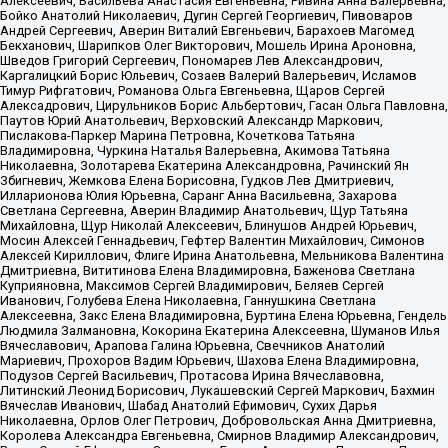
Алексеевич, Васильева Анастасия Евгеньевна, Ривина Анна Валерьевна,
Бойко Анатолий Николаевич, Дугин Сергей Георгиевич, Пивоваров
Андрей Сергеевич, Аверин Виталий Евгеньевич, Барахоев Магомед
Бекханович, Шарипков Олег Викторович, Мошель Ирина Ароновна,
Шведов Григорий Сергеевич, Пономарев Лев Александрович,
Каргалицкий Борис Юльевич, Созаев Валерий Валерьевич, Исламов
Тимур Рифгатович, Романова Ольга Евгеньевна, Щаров Сергей
Алексадрович, Цирульников Борис Альбертович, Гасан Ольга Павловна,
Паутов Юрий Анатольевич, Верховский Александр Маркович,
Пислакова-Паркер Марина Петровна, Кочеткова Татьяна
Владимировна, Чуркина Наталья Валерьевна, Акимова Татьяна
Николаевна, Золотарева Екатерина Александровна, Рачинский Ян
Збигневич, Жемкова Елена Борисовна, Гудков Лев Дмитриевич,
Илларионова Юлия Юрьевна, Саранг Анна Васильевна, Захарова
Светлана Сергеевна, Аверин Владимир Анатольевич, Щур Татьяна
Михайловна, Щур Николай Алексеевич, Блинушов Андрей Юрьевич,
Мосин Алексей Геннадьевич, Гефтер Валентин Михайлович, Симонов
Алексей Кириллович, Флиге Ирина Анатольевна, Мельникова Валентина
Дмитриевна, Вититинова Елена Владимировна, Баженова Светлана
Куприяновна, Максимов Сергей Владимирович, Беляев Сергей
Иванович, Голубева Елена Николаевна, Ганнушкина Светлана
Алексеевна, Закс Елена Владимировна, Буртина Елена Юрьевна, Гендель
Людмила Залмановна, Кокорина Екатерина Алексеевна, Шуманов Илья
Вячеславович, Арапова Галина Юрьевна, Свечников Анатолий
Мариевич, Прохоров Вадим Юрьевич, Шахова Елена Владимировна,
Подузов Сергей Васильевич, Протасова Ирина Вячеславовна,
Литинский Леонид Борисович, Лукашевский Сергей Маркович, Бахмин
Вячеслав Иванович, Шабад Анатолий Ефимович, Сухих Дарья
Николаевна, Орлов Олег Петрович, Добровольская Анна Дмитриевна,
Королева Александра Евгеньевна, Смирнов Владимир Александрович,