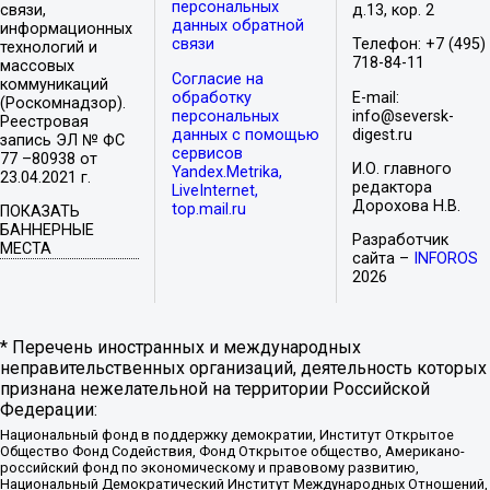
персональных
связи,
д.13, кор. 2
данных обратной
информационных
связи
Телефон: +7 (495)
технологий и
718-84-11
массовых
Согласие на
коммуникаций
обработку
E-mail:
(Роскомнадзор).
персональных
info@seversk-
Реестровая
данных с помощью
digest.ru
запись ЭЛ № ФС
сервисов
77 –80938 от
И.О. главного
Yandex.Metrika,
23.04.2021 г.
редактора
LiveInternet,
Дорохова Н.В.
top.mail.ru
ПОКАЗАТЬ
БАННЕРНЫЕ
Разработчик
МЕСТА
сайта –
INFOROS
2026
* Перечень иностранных и международных
неправительственных организаций, деятельность которых
признана нежелательной на территории Российской
Федерации:
Национальный фонд в поддержку демократии, Институт Открытое
Общество Фонд Содействия, Фонд Открытое общество, Американо-
российский фонд по экономическому и правовому развитию,
Национальный Демократический Институт Международных Отношений,