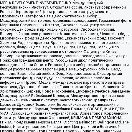
MEDIA DEVELOPMENT INVESTMENT FUND, Международный
Республиканский Институт, Открытая Россия, Институт современной
России, Черноморский фонд регионального сотрудничества,
Европейская Платформа за Демократические Выборы,
Международный центр электоральных исследований, Германский фонд
Маршалла Соединенных Штатов, Тихоокеанский центр защиты
окружающей среды и природных ресурсов, Свободная Россия,
Всемирный конгресс украинцев, Атлантический совет, Человек в беде,
Европейский фонд за демократию, Джеймстаунский фонд, Прожект
Хармони, Родники дракона, Врачи против насильственного извлечения
органов, Фалунь Дафа, Друзья Фалуньгун, Фалуньгун, Коалиция по
расследованию преследования в отношении Фалуньгун в Китае,
Всемирная организация по расследованию преследований Фалуньгун,
Пражский гражданский центр, Ассоциация школ политических
исследований при Совете Европы, Центр либеральной современности,
Форум русскоязычных европейцев, Немецко-русский обмен, Бард
колледж, Европейский выбор, Фонд Ходорковского, Оксфордский
российский фонд, Фонд Будущее России, Компания свободы
информации, Проект Медиа, Международное партнерство за права
человека, Духовное Управление Евангельских Христиан Украинской
Христианской Церкви, Новое Поколение, Духовное Учебное Заведение
Международный Библейский Колледж, Международное христианское
движение, Всемирный Институт Саентологических Предприятий,
Церковь Духовной Технологии, Европейская сеть организаций по
наблюдению за выборами, Республика Польша, СВОБОДНЫЙ ИДЕЛЬ-
УРАЛ, Ассоциация развития журналистики, IStories fonds, Королевский
Институт Международных Отношений, КРИМСЬКА ПРАВОЗАХИСНА
ГРУПА, Фонд имени Генриха Бёлля, Stichting Bellingcat, Bellingcat Ltd, The
Insider, Институт правовой инициативы Центральной и Восточной
Европы, Фонд Открытой Эстонии, Calvert 22 Foundation, Канадский