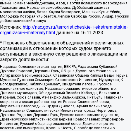
имени Номана Челебиджихана, Азов, Партия исламского возрождения
Таджикистана, Народная самооборона, Дуббайский джамаат,
московская ячейка, Батал-Хаджи Белхороев, Маньяки Культ Убийц,
Молодёжь Которая Улыбается, Легион Свобода России, Айдар, Русский
добровольческий корпус
Источник:
http://nac.gov.ru/terroristicheskie-i-ekstremistskie-
organizacii-i-materialy.html
данные на
16.11.2023
* Перечень общественных объединений и религиозных
организаций в отношении которых судом принято
вступившее в законную силу решение о ликвидации или
запрете деятельности:
Национал-большевистская партия, ВЕК РА, Рада земли Кубанской
Духовно Родовой Державы Русь, Община Духовного Управления
Асгардской Веси Беловодья, Славянская Община Капища Веды Перуна,
Мужская Духовная Семинария Староверов-Инглингов, Нурджулар, К
Богодержавию, Таблиги Джамаат, Свидетели Иеговы, Русское
национальное единство, Национал-социалистическое общество,
Джамаат мувахидов, Объединенный Вилайат Кабарды, Балкарии и
Карачая, Союз славян, Ат-Такфир Валь-Хиджра, Пит Буль, Национал-
социалистическая рабочая партия России, Славянский союз,
Формат-18, Благородный Орден Дьявола, Армия воли народа,
Национальная Социалистическая Инициатива города Череповца,
Духовно-Родовая Держава Русь, Русское национальное единство,
Древнерусской Инглистической церкви Православных Староверов-
Инглингов, Русский общенациональный союз, Движение против
нелегальной иммиграции, Кровь и Честь, О свободе совести и о