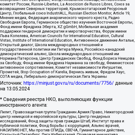
комитет России, Russie-Libertes, La Asocicion de Rusos Libres, Союз за
возвращение Северных территорий, Крымскотатарский Ресурсный
Центр, Глобальный союз IndustriALL, Russian Election Monitor, Article 19,
Мнение медиа, Федерация анархического черного креста, Радио
Свободная Европа, Германское общество изучения Восточной Европы,
Фонд имени Фридриха Эберта, XZ gGmbH, Мобильная академия
поддержки гендерной демократии и миротворчества, Форум имени
Льва Копелева, American Councils for International Education, Cultural
Vistas, Institute of International Education, Антивоенное движение Антальи,
Открытый диалог, Школа международных отношений и
государственной политики им Питера Мунка, Российско-канадский
демократический альянс, Школа международных отношений им
Нормана Патерсона, Центр Гражданских Свобод, Фонд Бориса Немцова
за Свободу, Фонд имени Фридриха Науманна за свободу, Феминистское
антивоенное сопротивление, Комитет независимости Ингушетии,
Прометей, Stop Occupation of Karelia, Вернись живым, Фридом Хаус,
СОТА медиа, Либерально-демократическая Лига Украины
Источник:
https://minjust.gov.ru/ru/documents/7756/
данные
на
13.05.2024
* Сведения реестра НКО, выполняющих функции
иностранного агента:
Лилит, Правозащитная группа Гражданин.Армия.Право, Нижегородский
центр немецкой и европейской культуры, Центр гендерных
исследований, Фонд защиты прав граждан Штаб, Институт права и
публичной политики, Фонд борьбы с коррупцией, Альянс врачей,
НАСИЛИЮ.НЕТ, Мы против СПИДа, СВЕЧА, Гуманитарное действие,
Открытый Петербург, Лига Избирателей, Правовая инициатива,