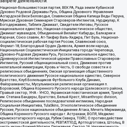
запрете деятельности:
Национал-большевистская партия, ВЕК РА, Рада земли Кубанской
Духовно Родовой Державы Русь, Община Духовного Управления
Асгардской Веси Беловодья, Славянская Община Капища Веды Перуна,
Мужская Духовная Семинария Староверов-Инглингов, Нурджулар, К
Богодержавию, Таблиги Джамаат, Свидетели Иеговы, Русское
национальное единство, Национал-социалистическое общество,
Джамаат мувахидов, Объединенный Вилайат Кабарды, Балкарии и
Карачая, Союз славян, Ат-Такфир Валь-Хиджра, Пит Буль, Национал-
социалистическая рабочая партия России, Славянский союз,
Формат-18, Благородный Орден Дьявола, Армия воли народа,
Национальная Социалистическая Инициатива города Череповца,
Духовно-Родовая Держава Русь, Русское национальное единство,
Древнерусской Инглистической церкви Православных Староверов-
Инглингов, Русский общенациональный союз, Движение против
нелегальной иммиграции, Кровь и Честь, О свободе совести и о
религиозных объединениях, Омская организация общественного
политического движения Русское национальное единство, Северное
Братство, Клуб Болельщиков Футбольного Клуба Динамо,
Файзрахманисты, Мусульманская религиозная организация п.
Боровский, Община Коренного Русского народа Щелковского района,
Правый сектор, УНА - УНСО, Украинская повстанческая армия, Тризуб
им. Степана Бандеры, Братство, Белый Крест, Misanthropic division,
Религиозное объединение последователей инглиизма, Народная
Социальная Инициатива, TulaSkins, Этнополитическое объединение
Русские, Русское национальное объединение Атака, Мечеть Мирмамеда,
Община Коренного Русского народа г. Астрахани, ВОЛЯ, Меджлис
крымскотатарского народа, Рубеж Севера, ТОЙС, О противодействии
экстремистской деятельности, РЕВТАТПОД, Артподготовка, Штольц, В
честь иконы Божией Матери Державная, Сектор 16, Независимость,