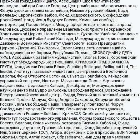
Пражский гражданский центр, Ассоциация школ политических
исследований при Совете Европы, Центр либеральной современности,
Форум русскоязычных европейцев, Немецко-русский обмен, Бард
колледж, Европейский выбор, Фонд Ходорковского, Оксфордский
российский фонд, Фонд Будущее России, Компания свободы
информации, Проект Медиа, Международное партнерство за права
человека, Духовное Управление Евангельских Христиан Украинской
Христианской Церкви, Новое Поколение, Духовное Учебное Заведение
Международный Библейский Колледж, Международное христианское
движение, Всемирный Институт Саентологических Предприятий,
Церковь Духовной Технологии, Европейская сеть организаций по
наблюдению за выборами, Республика Польша, СВОБОДНЫЙ ИДЕЛЬ-
УРАЛ, Ассоциация развития журналистики, IStories fonds, Королевский
Институт Международных Отношений, КРИМСЬКА ПРАВОЗАХИСНА
ГРУПА, Фонд имени Генриха Бёлля, Stichting Bellingcat, Bellingcat Ltd, The
Insider, Институт правовой инициативы Центральной и Восточной
Европы, Фонд Открытой Эстонии, Calvert 22 Foundation, Канадский
украинский конгресс, Институт Макдональда-Лорье, Украинская
национальная федерация Канады, Декабристы, Международный
научный центр им Вудро Вильсона, Свободная пресса, Возрождение,
Всеукраинский духовный центр , Риддл, Русский антивоенный комитет в
Швеции, Проект Медуза, Фонд Андрея Сахарова, Форум свободной
России, Лига Свободных Наций, Transparеncy International, Форум
Свободных Народов ПостРоссии, Солидарность с гражданским
движением в России – Solidarus, КрымSOS, Свободный университет,
Институт государственного управления, Форум гражданского общества
Россия, Беллона, Союз жителей островов Тисима и Хабомаи, Съезд
народных депутатов, Гринпис Интернешнл, Фонд борьбы с коррупцией
Инк, Завет церквей TCCN, Агора, Всемирный фонд природы, BDR Novaja
Gazeta-Europe, Алтай проект, Образовательный дом прав человека