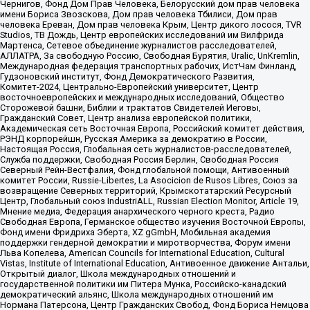
Чернигов, Фонд Дом Прав Человека, Белорусский дом прав человека
имени Бориса Звозскова, Дом прав человека Тбилиси, Дом прав
человека Ереван, Дом прав человека Крым, Центр дикого лосося, TVR
Studios, ТВ Дождь, Центр европейских исследований им Вилфрида
Мартенса, Сетевое объединение журналистов расследователей,
АЛЛАТРА, За свободную Россию, Свободная Бурятия, Uralic, UnKremlin,
Международная федерация транспортных рабочих, ИстЧам Финланд,
Гудзоновский институт, Фонд Демократического Развития,
Комитет-2024, Центрально-Европейский университет, Центр
восточноевропейских и международных исследований, Общество
Сторожевой башни, Библии и трактатов Свидетелей Иеговы,
Гражданский Совет, Центр анализа европейской политики,
Академическая сеть Восточная Европа, Российский комитет действия,
РЭНД корпорейшн, Русская Америка за демократию в России,
Настоящая Россия, Глобальная сеть журналистов-расследователей,
Служба поддержки, Свободная Россия Берлин, Свободная Россия
Северный Рейн-Вестфалия, Фонд глобальной помощи, Антивоенный
комитет России, Russie-Libertes, La Asocicion de Rusos Libres, Союз за
возвращение Северных территорий, Крымскотатарский Ресурсный
Центр, Глобальный союз IndustriALL, Russian Election Monitor, Article 19,
Мнение медиа, Федерация анархического черного креста, Радио
Свободная Европа, Германское общество изучения Восточной Европы,
Фонд имени Фридриха Эберта, XZ gGmbH, Мобильная академия
поддержки гендерной демократии и миротворчества, Форум имени
Льва Копелева, American Councils for International Education, Cultural
Vistas, Institute of International Education, Антивоенное движение Антальи,
Открытый диалог, Школа международных отношений и
государственной политики им Питера Мунка, Российско-канадский
демократический альянс, Школа международных отношений им
Нормана Патерсона, Центр Гражданских Свобод, Фонд Бориса Немцова