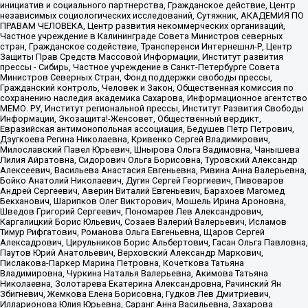
инициатив и социального партнерства, Гражданское действие, Центр
независимых социологических исследований, Сутяжник, АКАДЕМИЯ ПО
ПРАВАМ ЧЕЛОВЕКА, Центр развития некоммерческих организаций,
Частное учреждение в Калининграде Совета Министров северных
стран, Гражданское содействие, Трансперенси Интернешнл-Р, Центр
Защиты Прав Средств Массовой Информации, Институт развития
прессы - Сибирь, Частное учреждение в Санкт-Петербурге Совета
Министров Северных Стран, Фонд поддержки свободы прессы,
Гражданский контроль, Человек и Закон, Общественная комиссия по
сохранению наследия академика Сахарова, Информационное агентство
МЕМО. РУ, Институт региональной прессы, Институт Развития Свободы
Информации, Экозащита!-Женсовет, Общественный вердикт,
Евразийская антимонопольная ассоциация, Бедушев Петр Петрович,
Дзугкоева Регина Николаевна, Кривенко Сергей Владимирович,
Милославский Павел Юрьевич, Шнырова Ольга Вадимовна, Чанышева
Лилия Айратовна, Сидорович Ольга Борисовна, Туровский Александр
Алексеевич, Васильева Анастасия Евгеньевна, Ривина Анна Валерьевна,
Бойко Анатолий Николаевич, Дугин Сергей Георгиевич, Пивоваров
Андрей Сергеевич, Аверин Виталий Евгеньевич, Барахоев Магомед
Бекханович, Шарипков Олег Викторович, Мошель Ирина Ароновна,
Шведов Григорий Сергеевич, Пономарев Лев Александрович,
Каргалицкий Борис Юльевич, Созаев Валерий Валерьевич, Исламов
Тимур Рифгатович, Романова Ольга Евгеньевна, Щаров Сергей
Алексадрович, Цирульников Борис Альбертович, Гасан Ольга Павловна,
Паутов Юрий Анатольевич, Верховский Александр Маркович,
Пислакова-Паркер Марина Петровна, Кочеткова Татьяна
Владимировна, Чуркина Наталья Валерьевна, Акимова Татьяна
Николаевна, Золотарева Екатерина Александровна, Рачинский Ян
Збигневич, Жемкова Елена Борисовна, Гудков Лев Дмитриевич,
Илларионова Юлия Юрьевна, Саранг Анна Васильевна, Захарова