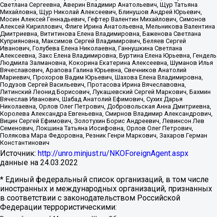
Светлана Сергеевна, Аверин Владимир Анатольевич, Щур Татьяна
Михайловна, Щур Николай Алексеевич, Блинушов Андрей Юрьевич,
Мосин Алексей Геннадьевич, Гефтер Валентин Михайлович, Симонов
Алексей Кириллович, Флиге Ирина Анатольевна, Мельникова Валентина
Дмитриевна, Вититинова Елена Владимировна, Баженова Светлана
Куприяновна, Максимов Сергей Владимирович, Беляев Сергей
Иванович, Голубева Елена Николаевна, Ганнушкина Светлана
Алексеевна, Закс Елена Владимировна, Буртина Елена Юрьевна, Гендель
Людмила Залмановна, Кокорина Екатерина Алексеевна, Шуманов Илья
Вячеславович, Арапова Галина Юрьевна, Свечников Анатолий
Мариевич, Прохоров Вадим Юрьевич, Шахова Елена Владимировна,
Подузов Сергей Васильевич, Протасова Ирина Вячеславовна,
Литинский Леонид Борисович, Лукашевский Сергей Маркович, Бахмин
Вячеслав Иванович, Шабад Анатолий Ефимович, Сухих Дарья
Николаевна, Орлов Олег Петрович, Добровольская Анна Дмитриевна,
Королева Александра Евгеньевна, Смирнов Владимир Александрович,
Вицин Сергей Ефимович, Золотухин Борис Андреевич, Левинсон Лев
Семенович, Локшина Татьяна Иосифовна, Орлов Олег Петрович,
Полякова Мара Федоровна, Резник Генри Маркович, Захаров Герман
Константинович
Источник:
http://unro.minjust.ru/NKOForeignAgent.aspx
данные на
24.03.2022
* Единый федеральный список организаций, в том числе
иностранных и международных организаций, признанных
в соответствии с законодательством Российской
Федерации террористическими: