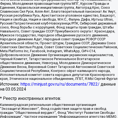
Фирма, Молодежная правозащитная группа МПГ, Курсом Правды и
Единения, Каракольская инициативная группа, Автоград Крю, Союз
Славянских Сил Руси, Алля-Аят, Благотворительный пансионат Ак Умут,
Русская республика Русь, Арестантское уголовное единство, Башкорт,
Нация и свобода, Нация и свобода, W.H.С., Фалунь Дафа, Иртыш Ultras,
Русский Патриотический клуб-Новокузнецк/РПК, Сибирский державный
союз, Фонд борьбы с коррупцией, Фонд защиты прав граждан, Штабы
Навального, Совет граждан СССР Прикубанского округа г. Краснодара,
Мужское государство, Народное объединение русского движения,
Народное движение Адат, Народный совет граждан РСФСР СССР
Архангельской области, Проект Штурм, Граждане СССР, Держава Союз
Советских Светлых Родов, Совет Советских Социалистических Районов,
Meta Platforms Inc, Facebook, Instagram, WhatsApp, СИЧ-С14,
Добровольческое Движение Организации украинских националистов,
Черный Комитет, Татарстанское Региональное Всетатарское
общественное движение, Невоград, Молодежное Демократическое
Движение Весна, Верховный Совет Татарской Автономной Советской
Социалистической Республики, Конгресс ойрат-калмыцкого народа,
Исполнительный комитет совета народных депутатов Красноярского
края, Этническое национальное объединение, ЛГБТ, Я.МЫ Сергей Фургал
Источник:
https://minjust.gov.ru/ru/documents/7822/
данные
на
03.05.2024
* Реестр иностранных агентов:
Калининградская региональная общественная организация "Экозащита!-Женсовет", Фонд содействия защите прав и свобод граждан "Общественный вердикт", Фонд "Институт Развития Свободы Информации", Частное учреждение "Информационное агентство МЕМО. РУ", Региональная общественная организация "Общественная комиссия по сохранению наследия академика Сахарова", Фонд поддержки свободы прессы, Санкт-Петербургская общественная правозащитная организация "Гражданский контроль", Межрегиональная общественная организация "Информационно-просветительский центр "Мемориал", Региональный Фонд "Центр Защиты Прав Средств Массовой Информации", с 05.12.2023 Фонд "Центр Защиты Прав Средств массовой информации", Региональная общественная благотворительная организация помощи беженцам и мигрантам "Гражданское содействие", Негосударственное образовательное учреждение дополнительного профессионального образования (повышение квалификации) специалистов "АКАДЕМИЯ ПО ПРАВАМ ЧЕЛОВЕКА", Свердловская региональная общественная организация "Сутяжник", Автономная некоммерческая организация "Центр независимых социологических исследований", Союз общественных объединений "Российский исследовательский центр по правам человека", Региональное общественное учреждение научно-информационный центр "МЕМОРИАЛ", Некоммерческая организация "Фонд защиты гласности", Автономная некоммерческая организация "Институт прав человека", Городская общественная организация "Екатеринбургское общество "МЕМОРИАЛ", Городская общественная организация "Рязанское историко-просветительское и правозащитное общество "Мемориал" (Рязанский Мемориал), Челябинский региональный орган общественной самодеятельности – женское общественное объединение "Женщины Евразии", Челябинский региональный орган общественной самодеятельности "Уральская правозащитная группа", Фонд содействия защите здоровья и социальной справедливости имени Андрея Рылькова, Автономная Некоммерческая Организация "Аналитический Центр Юрия Левады", Автономная некоммерческая организация социальной поддержки населения "Проект Апрель", Региональная общественная организация помощи женщинам и детям, находящимся в кризисной ситуации "Информационно-методический центр "Анна", Фонд содействия развитию массовых коммуникаций и правовому просвещению "Так-так-Так", Фонд содействия устойчивому развитию "Серебряная тайга", Свердловский региональный общественный фонд социальных проектов "Новое время", "Idel.Реалии", Кавказ.Реалии, Крым.Реалии, Телеканал Настоящее Время, Татаро-башкирская служба Радио Свобода (Azatliq Radiosi), Радио Свободная Европа/Радио Свобода (PCE/PC), "Сибирь.Реалии", "Фактограф", Благотворительный фонд помощи осужденным и их семьям, Автономная некоммерческая организация "Институт глобализации и социальных движений", Фонд "В защиту прав заключенных", Частное учреждение "Центр поддержки и содействия развитию средств массовой информации", Пензенский региональный общественный благотворительный фонд "Гражданский союз", "Север.Реалии", Некоммерческая организация Фонд "Правовая инициатива", Общество с ограниченной ответственностью "Радио Свободная Европа/Радио Свобода", Чешское информационное агентство "MEDIUM-ORIENT", Красноярская региональная общественная организация "Мы против СПИДа", Камалягин Денис Николаевич, Маркелов Сергей Евгеньевич, Пономарев Лев Александрович, Савицкая Людмила Алексеевна, Автономная некоммерческая организация "Центр по работе с проблемой насилия "НАСИЛИЮ.НЕТ", Межрегиональный профессиональный союз работников здравоохранения "Альянс врачей", Юридическое лицо, зарегистрированное в Латвийской Республике, SIA "Medusa Project" (регистрационный номер 40103797863, дата регистрации 10.06.2014), Некоммерческая организация "Фонд по борьбе с коррупцией", Автономная некоммерческая организация "Институт права и публичной политики", Баданин Роман Сергеевич, Гликин Максим Александрович, Железнова Мария Михайловна, Лукьянова Юлия Сергеевна, Маетная Елизавета Витальевна, Маняхин Петр Борисович, Чуракова Ольга Владимировна, Ярош Юлия Петровна, Юридическое лицо "The Insider SIA", зарегистрированное в Риге, Латвийская Республика (дата регистрации 26.06.2015), являющееся администратором доменного имени интернет-издания "The Insider SIA", https://theins.ru, Постернак Алексей Евгеньевич, Рубин Михаил Аркадьевич, Анин Роман Александрович, Юридическое лицо Istories fonds, зарегистрированное в Латвийской Республике (регистрационный номер 50008295751, дата регистрации 24.02.2020), Великовский Дмитрий Александрович, Долинина Ирина Николаевна, Мароховская Алеся Алексеевна, Шлейнов Роман Юрьевич, Шмагун Олеся Валентиновна, Общество с ограниченной ответственностью "Альтаир 2021", Общество с ограниченной ответственностью "Вега 2021", Общество с ограниченной ответственностью "Главный редактор 2021", Общество с ограниченной ответственностью "Ромашки монолит", Важенков Артем Валерьевич, Ивановская областная общественная организация "Центр гендерных исследований", Гурман Юрий Альбертович, Медиапроект "ОВД-Инфо", Егоров Владимир Владимирович, Жилинский Владимир Александрович, Общество с ограниченной ответственностью "ЗП", Иванова София Юрьевна, Карезина Инна Павловна, Кильтау Екатерина Викторовна, Петров Алексей Викторович, Пискунов Сергей Евгеньевич, Смирнов Сергей Сергеевич, Тихонов Михаил Сергеевич, Общество с ограниченной ответственностью "ЖУРНАЛИСТ-ИНОСТРАННЫЙ АГЕНТ", Арапова Галина Юрьевна, Вольтская Татьяна Анатольевна, Американская компания "Mason G.E.S. Anonymous Foundation" (США), являющаяся владельцем интернет-издания https://mnews.world/, Компания "Stichting Bellingcat", зарегистрированная в Нидерландах (дата регистрации 11.07.2018), Захаров Андрей Вячеславович, Клепиковская Екатерина Дмитриевна, Общество с ограниченной ответственностью "МЕМО", Перл Роман Александрович, Симонов Евгений Алексеевич, Соловьева Елена Анатольевна, Сотников Даниил Владимирович, Сурначева Елизавета Дмитриевна, Автономная некоммерческая организация по защите прав человека и информированию населения "Якутия – Наше Мнение", Общество с ограниченной ответственностью "Москоу диджитал медиа", с 26.01.2023 Общество с ограниченной ответственностью "Чайка Белые сады", Ветошкина Валерия Валерьевна, Заговора Максим Александрович, Межрегиональное общественное движение "Российская ЛГБТ - сеть", Оленичев Максим Владимирович, Павлов Иван Юрьевич, Скворцова Елена Сергеевна, Общество с ограниченной ответственностью "Как бы инагент", Кочетков Игорь Викторович, Общество с ограниченной ответственностью "Честные выборы", Еланчик Олег Александрович, Общество с ограниченной ответственностью "Нобелевский призыв", Гималова Регина Эмилевна, Григорьев Андрей Валерьевич, Григорьева Алина Александровна, Ассоциация по содействию защите прав призывников, альтернативнослужащих и военнослужащих "Правозащитная группа "Гражданин.Армия.Право", Хисамова Регина Фаритовна, Автономная некоммерческая организация по реализации социально-правовых программ "Лилит", Дальневосточное общественное движение "Маяк", Санкт-Петербургская ЛГБТ-инициативная группа "Выход", Инициативная группа ЛГБТ+ "Реверс", Алексеев Андрей Викторович, Бекбулатова Таисия Львовна, Беляев Иван Михайлович, Владыкина Елена Сергеевна, Гельман Марат Александрович, Никульшина Вероника Юрьевна, Толоконникова Надежда Андреевна, Шендерович Виктор Анатольевич, Общество с ограниченной ответственностью "Данное сообщение", Общество с ограниченной ответственностью Издательский дом "Новая глава", Айнбиндер Александра Александровна, Московский комьюнити-центр для ЛГБТ+инициатив, Благотворительный фонд развития филантропии, Deutsche Welle (Германия, Kurt-Schumacher-Strasse 3, 53113 Bonn), Борзунова Мария Михайловна, Воробьев Виктор Викторович, Голубева Анна Львовна, Константинова Алла Михайловна, Малкова Ирина Владимировна, Мурадов Мурад Абдулгалимович, Осетинская Елизавета Николаевна, Понасенков Евгений Николаевич, Ганапольский Матвей Юрьевич, Киселев Евгений Алексеевич, Борухович Ирина Григорьевна, Дремин Иван Тимофеевич, Дубровский Дмитрий Викторович, Красноярская региональная общественная организация поддержки и развития альтернативных образовательных технологий и межкультурных коммуникаций "ИНТЕРРА", Маяковская Екатерина Алексеевна, Фейгин Марк Захарович, Филимонов Андрей Викторович, Дзугкоева Регина Николаевна, Доброхотов Роман Александрович, Дудь Юрий Александрович, Елкин Сергей Владимирович, Кругликов Кирилл Игоревич, Сабунаева Мария Леонидовна, Семенов Алексей Владимирович, Шаинян Карен Багратович, Шульман Екатерина Михайловна, Асафьев Артур Валерьевич, Вахштайн Виктор Семенович, Венедиктов Алексей Алексеевич, Лушникова Екатерина Евгеньевна, Волков Леонид Михайлович, Невзоров Александр Глебович, Пархоменко Сергей Борисович, Сироткин Ярослав Николаевич, Кара-Мурза Владимир Владимирович, Баранова Наталья Владимировна, Гозман Леонид Яковлевич, Кагарлицкий Борис Юльевич, Климарев Михаил Валерьевич, Милов Владимир Станиславович, Автономная некоммерческая организация Краснодарский центр современного искусства "Типография", Моргенштерн Алишер Тагирович, Соболь Любовь Эдуардовна, Общество с ограниченной ответственностью "ЛИЗА НОРМ", Каспаров Гарри Кимович, Ходорковский Михаил Борисович, Общество с ограниченной ответственностью "Апрельские тезисы", Данилович Ирина Брониславовна, Кашин Олег Владимирович, Петров Николай Владимирович, Пивоваров Алексей Владимирович, Соколов Михаил Владимирович, Цветкова Юлия Владимировна, Чичваркин Евгений Александрович, Комитет против пыток/Команда против пыток, Общество с ограниченной ответственностью "Первый научный", Общество с ограниченной ответственностью "Вертолет и ко", Белоцерковская Вероника Борисовна, Кац Максим Евгеньевич, Лазарева Татьяна Юрьевна, Шаведдинов Руслан Табризович, Яшин Илья Валерьевич, Общество с ограниченной ответственностью "Иноагент ААВ", Алешковский Дмитрий Петрович, Альбац Евгения Марковна, Быков Дмитрий Львович, Галямина Юлия Евгеньевна, Лойко Сергей Леонидович, Мартынов Кирилл Константинович, Медведев Сергей Александрович, Крашенинников Федор Геннадиевич, Гордеева Катерина Вл