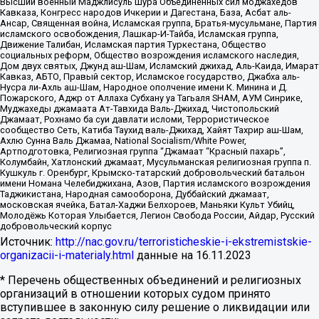
Высший военный Маджлисуль Шура Объединенных сил моджахедов
Кавказа, Конгресс народов Ичкерии и Дагестана, База, Асбат аль-
Ансар, Священная война, Исламская группа, Братья-мусульмане, Партия
исламского освобождения, Лашкар-И-Тайба, Исламская группа,
Движение Талибан, Исламская партия Туркестана, Общество
социальных реформ, Общество возрождения исламского наследия,
Дом двух святых, Джунд аш-Шам, Исламский джихад, Аль-Каида, Имарат
Кавказ, АБТО, Правый сектор, Исламское государство, Джабха аль-
Нусра ли-Ахль аш-Шам, Народное ополчение имени К. Минина и Д.
Пожарского, Аджр от Аллаха Субхану уа Тагьаля SHAM, АУМ Синрике,
Муджахеды джамаата Ат-Тавхида Валь-Джихад, Чистопольский
Джамаат, Рохнамо ба суи давлати исломи, Террористическое
сообщество Сеть, Катиба Таухид валь-Джихад, Хайят Тахрир аш-Шам,
Ахлю Сунна Валь Джамаа, National Socialism/White Power,
Артподготовка, Религиозная группа “Джамаат “Красный пахарь”,
Колумбайн, Хатлонский джамаат, Мусульманская религиозная группа п.
Кушкуль г. Оренбург, Крымско-татарский добровольческий батальон
имени Номана Челебиджихана, Азов, Партия исламского возрождения
Таджикистана, Народная самооборона, Дуббайский джамаат,
московская ячейка, Батал-Хаджи Белхороев, Маньяки Культ Убийц,
Молодёжь Которая Улыбается, Легион Свобода России, Айдар, Русский
добровольческий корпус
Источник:
http://nac.gov.ru/terroristicheskie-i-ekstremistskie-
organizacii-i-materialy.html
данные на
16.11.2023
* Перечень общественных объединений и религиозных
организаций в отношении которых судом принято
вступившее в законную силу решение о ликвидации или