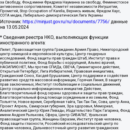
за Свободу, Фонд имени Фридриха Науманна за свободу, Феминистское
антивоенное сопротивление, Комитет независимости Ингушетии,
Прометей, Stop Occupation of Karelia, Вернись живым, Фридом Хаус,
СОТА медиа, Либерально-демократическая Лига Украины
Источник:
https://minjust.gov.ru/ru/documents/7756/
данные
на
13.05.2024
* Сведения реестра НКО, выполняющих функции
иностранного агента:
Лилит, Правозащитная группа Гражданин.Армия.Право, Нижегородский
центр немецкой и европейской культуры, Центр гендерных
исследований, Фонд защиты прав граждан Штаб, Институт права и
публичной политики, Фонд борьбы с коррупцией, Альянс врачей,
НАСИЛИЮ.НЕТ, Мы против СПИДа, СВЕЧА, Гуманитарное действие,
Открытый Петербург, Лига Избирателей, Правовая инициатива,
Гражданский Союз, Хасдей Ерушалаим, Центр поддержки и содействия
развитию средств массовой информации, Горячая Линия, В защиту
прав заключенных, Институт глобализации и социальных движений,
Центр социально-информационных инициатив Действие,
Благотворительный фонд охраны здоровья и защиты прав граждан,
Благотворительный фонд помощи осужденным и их семьям, Фонд
Тольятти, Новое время, Серебряная тайга, Так-Так-Так, Сова, центр Анна,
Проект Апрель, Самарская губерния, Эра здоровья, Мемориал,
Аналитический Центр Юрия Левады, Издательство Парк Гагарина, Фонд
имени Андрея Рылькова, Сфера, Центр СИБАЛЬТ, Уральская
правозащитная группа, Женщины Евразии, Институт прав человека,
Фонд защиты гласности, Российский исследовательский центр по
правам человека, Дальневосточный центр развития гражданских