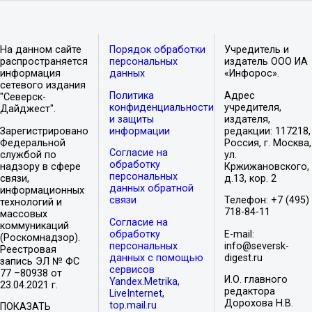
На данном сайте
Порядок обработки
Учредитель и
распространяется
персональных
издатель ООО ИА
информация
данных
«Инфорос».
сетевого издания
Политика
Адрес
"Северск-
конфиденциальности
учредителя,
Дайджест".
и защиты
издателя,
Зарегистрировано
информации
редакции: 117218,
Федеральной
Россия, г. Москва,
Согласие на
службой по
ул.
обработку
надзору в сфере
Кржижановского,
персональных
связи,
д.13, кор. 2
данных обратной
информационных
связи
Телефон: +7 (495)
технологий и
718-84-11
массовых
Согласие на
коммуникаций
обработку
E-mail:
(Роскомнадзор).
персональных
info@seversk-
Реестровая
данных с помощью
digest.ru
запись ЭЛ № ФС
сервисов
77 –80938 от
И.О. главного
Yandex.Metrika,
23.04.2021 г.
редактора
LiveInternet,
Дорохова Н.В.
top.mail.ru
ПОКАЗАТЬ