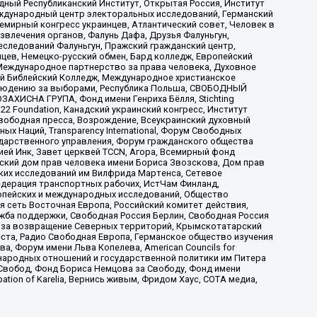
ый Республиканский Институт, Открытая Россия, Институт
ждународный центр электоральных исследований, Германский
мирный конгресс украинцев, Атлантический совет, Человек в
звлечения органов, Фалунь Дафа, Друзья Фалуньгун,
еследований Фалуньгун, Пражский гражданский центр,
цев, Немецко-русский обмен, Бард колледж, Европейский
Международное партнерство за права человека, Духовное
ый Библейский Колледж, Международное христианское
аблюдению за выборами, Республика Польша, СВОБОДНЫЙ
АХИСНА ГРУПА, Фонд имени Генриха Бёлля, Stichting
t 22 Foundation, Канадский украинский конгресс, Институт
вободная пресса, Возрождение, Всеукраинский духовный
х Наций, Transparеncy International, Форум Свободных
ударственного управления, Форум гражданского общества
ией Инк, Завет церквей TCCN, Агора, Всемирный фонд
сский дом прав человека имени Бориса Звозскова, Дом прав
ских исследований им Вилфрида Мартенса, Сетевое
едерация транспортных рабочих, ИстЧам Финланд,
ропейских и международных исследований, Общество
я сеть Восточная Европа, Российский комитет действия,
жба поддержки, Свободная Россия Берлин, Свободная Россия
оюз за возвращение Северных территорий, Крымскотатарский
 креста, Радио Свободная Европа, Германское общество изучения
 Форум имени Льва Копелева, American Councils for
международных отношений и государственной политики им Питера
Свобод, Фонд Бориса Немцова за Свободу, Фонд имени
ion of Karelia, Вернись живым, Фридом Хаус, СОТА медиа,