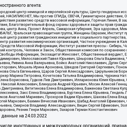
остранного агента:
родский центр немецкой и европейской культуры, Центр гендерных исс
ачей, НАСИЛИЮ.НЕТ, Мы против СПИДа, СВЕЧА, Гуманитарное действие, 
ействия развитию средств массовой информации, Горячая Линия, В защ
твие, Благотворительный фонд охраны здоровья и защиты прав гражда
 Сова, центр Анна, Проект Апрель, Самарская губерния, Эра здоровья, 
ИБАЛЬТ, Уральская правозащитная группа, Женщины Евразии, Институт п
ый центр развития гражданских инициатив и социального партнерства,
нтр развития некоммерческих организаций, Частное учреждение в Кал
 Средств Массовой Информации, Институт развития прессы - Сибирь, Ч
ий контроль, Человек и Закон, Общественная комиссия по сохранению
я Свободы Информации, Экозащита!-Женсовет, Общественный вердикт, 
ладимирович, Милославский Павел Юрьевич, Шнырова Ольга Вадимовна,
ьевна, Ривина Анна Валерьевна, Бойко Анатолий Николаевич, Дугин Сер
икторович, Мошель Ирина Ароновна, Шведов Григорий Сергеевич, Поно
нова Ольга Евгеньевна, Щаров Сергей Алексадрович, Цирульников Бори
ркер Марина Петровна, Кочеткова Татьяна Владимировна, Чуркина Нат
Елена Борисовна, Гудков Лев Дмитриевич, Илларионова Юлия Юрьевна, С
 Николай Алексеевич, Блинушов Андрей Юрьевич, Мосин Алексей Генна
а Дмитриевна, Вититинова Елена Владимировна, Баженова Светлана Куп
Алексеевна, Закс Елена Владимировна, Буртина Елена Юрьевна, Гендель
иков Анатолий Мариевич, Прохоров Вадим Юрьевич, Шахова Елена Влад
ргей Маркович, Бахмин Вячеслав Иванович, Шабад Анатолий Ефимович, 
ьевна, Смирнов Владимир Александрович, Вицин Сергей Ефимович, Зол
доровна, Резник Генри Маркович, Захаров Герман Константинович
x
данные на
24.03.2022
 числе иностранных и международных организаций, призна