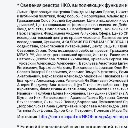
* Сведения реестра НКО, выполняющих функции ин
Лилит, Правозащитная группа Гражданин.Армия.Право, Нижего
и публичной политики, Фонд борьбы с коррупцией, Альянс вр
Гражданский Союз, Хасдей Ерушалаим, Центр поддержки и сод
движений, Центр социально-информационных инициатив Дейс
Фонд Тольятти, Новое время, Серебряная тайга, Так-Так-Так,
Парк Гагарина, Фонд имени Андрея Рылькова, Сфера, Центр С
исследовательский центр по правам человека, Дальневосточн
исследований, Сутяжник, АКАДЕМИЯ ПО ПРАВАМ ЧЕЛОВЕКА, Це
содействие, Трансперенси Интернешнл-Р, Центр Защиты Прав
Северных Стран, Фонд поддержки свободы прессы, Гражданск
МЕМО. РУ, Институт региональной прессы, Институт Развити
Петрович, Дзугкоева Регина Николаевна, Кривенко Сергей В
Туровский Александр Алексеевич, Васильева Анастасия Евген
Евгеньевич, Барахоев Магомед Бекханович, Шарипков Олег В
Созаев Валерий Валерьевич, Исламов Тимур Рифгатович, Рома
Анатольевич, Верховский Александр Маркович, Пислакова-Па
Екатерина Александровна, Рачинский Ян Збигневич, Жемкова 
Аверин Владимир Анатольевич, Щур Татьяна Михайловна, Щур
Кириллович, Флиге Ирина Анатольевна, Мельникова Валентин
Иванович, Голубева Елена Николаевна, Ганнушкина Светлана 
Шуманов Илья Вячеславович, Арапова Галина Юрьевна, Свечн
Вячеславовна, Литинский Леонид Борисович, Лукашевский Се
Добровольская Анна Дмитриевна, Королева Александра Евген
Татьяна Иосифовна, Орлов Олег Петрович, Полякова Мара Фе
Источник:
http://unro.minjust.ru/NKOForeignAgent.asp
* Единый федеральный список организаций, в том