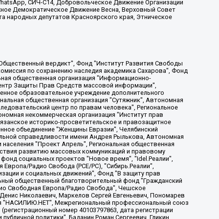
, WhatsApp, СИЧ-С14, Добровольческое Движение Организации
жное Демократическое Движение Весна, Верховный Совет
та народных депутатов Красноярского края, Этническое
, Дальневосточное общественное движение "Маяк", Санкт-Петербургская ЛГБТ-инициативная группа "Выход", Инициативная группа ЛГБТ+ "Реверс", Алексеев Андрей Викторович, Бекбулатова Таисия Львовна, Беляев Иван Михайлович, Владыкина Елена Сергеевна, Гельман Марат Александрович, Никульшина Вероника Юрьевна, Толоконникова Надежда Андреевна, Шендерович Виктор Анатольевич, Общество с ограниченной ответственностью "Данное сообщение", Общество с ограниченной ответственностью Издательский дом "Новая глава", Айнбиндер Александра Александровна, Московский комьюнити-центр для ЛГБТ+инициатив, Благотворительный фонд развития филантропии, Deutsche Welle (Германия, Kurt-Schumacher-Strasse 3, 53113 Bonn), Борзунова Мария Михайловна, Воробьев Виктор Викторович, Голубева Анна Львовна, Константинова Алла Михайловна, Малкова Ирина Владимировна, Мурадов Мурад Абдулгалимович, Осетинская Елизавета Николаевна, Понасенков Евгений Николаевич, Ганапольский Матвей Юрьевич, Киселев Евгений Алексеевич, Борухович Ирина Григорьевна, Дремин Иван Тимофеевич, Дубровский Дмитрий Викторович, Красноярская региональная общественная организация поддержки и развития альтернативных образовательных технологий и межкультурных коммуникаций "ИНТЕРРА", Маяковская Екатерина Алексеевна, Фейгин Марк Захарович, Филимонов Андрей Викторович, Дзугкоева Регина Николаевна, Доброхотов Роман Александрович, Дудь Юрий Александрович, Елкин Сергей Владимирович, Кругликов Кирилл Игоревич, Сабунаева Мария Леонидовна, Семенов Алексей Владимирович, Шаинян Карен Багратович, Шульман Екатерина Михайловна, Асафьев Артур Валерьевич, Вахштайн Виктор Семенович, Венедиктов Алексей Алексеевич, Лушникова Екатерина Евгеньевна, Волков Леонид Михайлович, Невзоров Александр Глебович, Пархоменко Сергей Борисович, Сироткин Ярослав Николаевич, Кара-Мурза Владимир Владимирович, Баранова Наталья Владимировна, Гозман Леонид Яковлевич, Кагарлицкий Борис Юльевич, Климарев Михаил Валерьевич, Милов Владимир Станиславович, Автономная некоммерческая организация Краснодарский центр современного искусства "Типография", Моргенштерн Алишер Тагирович, Соболь Любовь Эдуардовна, Общество с ограниченной ответственностью "ЛИЗА НОРМ", Каспаров Гарри Кимович, Ходорковский Михаил Борисович, Общество с ограниченной ответственностью "Апрельские тезисы", Данилович Ирина Брониславовна, Кашин Олег Владимирович, Петров Николай Владимирович, Пивоваров Алексей Владимирович, Соколов Михаил Владимирович, Цветкова Юлия Владимировна, Чичваркин Евгений Александрович, Комитет против пыток/Команда против пыток, Общество с ограниченной ответственностью "Первый научный", Общество с ограниченной ответственностью "Вертолет и ко", Белоцерковская Вероника Борисовна, Кац Максим Евгеньевич, Лазарева Татьяна Юрьевна, Шаведдинов Руслан Табризович, Яшин Илья Валерьевич, Общество с ограниченной ответственностью "Иноагент ААВ", Алешковский Дмитрий Петрович, Альбац Евгения Марковна, Быков Дмитрий Львович, Галямина Юлия Евгеньевна, Лойко Сергей Леонидович, Мартынов Кирилл Константинович, Медведев Сергей Александрович, Крашенинников Федор Геннадиевич, Гордеева Катерина Вл