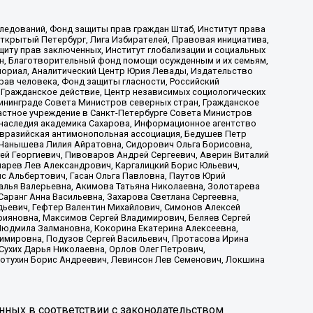
ледований, Фонд защиты прав граждан Штаб, Институт права
Открытый Петербург, Лига Избирателей, Правовая инициатива,
иту прав заключенных, Институт глобализации и социальных
н, Благотворительный фонд помощи осужденным и их семьям,
Мемориал, Аналитический Центр Юрия Левады, Издательство
рав человека, Фонд защиты гласности, Российский
 Гражданское действие, Центр независимых социологических
ининграде Совета Министров северных стран, Гражданское
астное учреждение в Санкт-Петербурге Совета Министров
 наследия академика Сахарова, Информационное агентство
Евразийская антимонопольная ассоциация, Бедушев Петр
 Чанышева Лилия Айратовна, Сидорович Ольга Борисовна,
гей Георгиевич, Пивоваров Андрей Сергеевич, Аверин Виталий
марев Лев Александрович, Каргалицкий Борис Юльевич,
с Альбертович, Гасан Ольга Павловна, Паутов Юрий
алья Валерьевна, Акимова Татьяна Николаевна, Золотарева
аранг Анна Васильевна, Захарова Светлана Сергеевна,
дьевич, Гефтер Валентин Михайлович, Симонов Алексей
рияновна, Максимов Сергей Владимирович, Беляев Сергей
 Людмила Залмановна, Кокорина Екатерина Алексеевна,
имировна, Подузов Сергей Васильевич, Протасова Ирина
Сухих Дарья Николаевна, Орлов Олег Петрович,
отухин Борис Андреевич, Левинсон Лев Семенович, Локшина
нных в соответствии с законодательством