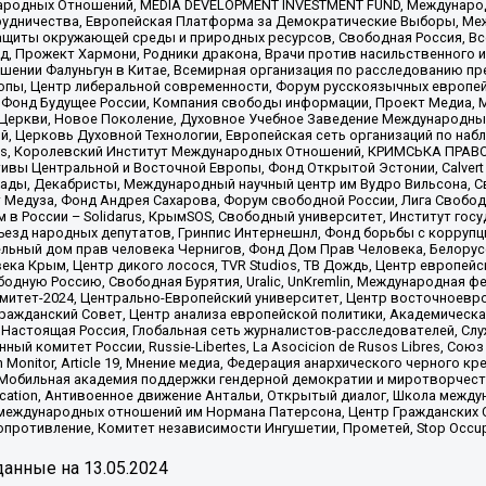
родных Отношений, MEDIA DEVELOPMENT INVESTMENT FUND, Международн
рудничества, Европейская Платформа за Демократические Выборы, Ме
щиты окружающей среды и природных ресурсов, Свободная Россия, Все
, Прожект Хармони, Родники дракона, Врачи против насильственного и
шении Фалуньгун в Китае, Всемирная организация по расследованию пр
опы, Центр либеральной современности, Форум русскоязычных европей
Фонд Будущее России, Компания свободы информации, Проект Медиа, 
 Церкви, Новое Поколение, Духовное Учебное Заведение Международн
й, Церковь Духовной Технологии, Европейская сеть организаций по н
nds, Королевский Институт Международных Отношений, КРИМСЬКА ПРАВОЗ
ициативы Центральной и Восточной Европы, Фонд Открытой Эстонии, Calver
ады, Декабристы, Международный научный центр им Вудро Вильсона, С
 Медуза, Фонд Андрея Сахарова, Форум свободной России, Лига Свободны
в России – Solidarus, КрымSOS, Свободный университет, Институт гос
Съезд народных депутатов, Гринпис Интернешнл, Фонд борьбы с коррупц
тельный дом прав человека Чернигов, Фонд Дом Прав Человека, Белору
ека Крым, Центр дикого лосося, TVR Studios, ТВ Дождь, Центр европей
одную Россию, Свободная Бурятия, Uralic, UnKremlin, Международная ф
омитет-2024, Центрально-Европейский университет, Центр восточноев
ражданский Совет, Центр анализа европейской политики, Академическа
Настоящая Россия, Глобальная сеть журналистов-расследователей, Слу
ый комитет России, Russie-Libertes, La Asocicion de Rusos Libres, С
on Monitor, Article 19, Мнение медиа, Федерация анархического черного
обильная академия поддержки гендерной демократии и миротворчества,
ational Education, Антивоенное движение Антальи, Открытый диалог, Школа 
 международных отношений им Нормана Патерсона, Центр Гражданских 
ротивление, Комитет независимости Ингушетии, Прометей, Stop Occupat
анные на
13.05.2024