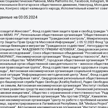
х Социалистических Районов, Meta Platforms Inc, Facebook, Instagram
Региональное Всетатарское общественное движение, Невоград, Молоде
ки, Конгресс ойрат-калмыцкого народа, Исполнительный комитет сове
анные на
03.05.2024
 "Мы против СПИДа", Камалягин Денис Николаевич, Маркелов Сергей Евгеньевич, Пономарев Лев Александрович, Савицкая Людмила Алексеевна, Автономная некоммерческая организация "Центр по работе с проблемой насилия "НАСИЛИЮ.НЕТ", Межрегиональный профессиональный союз работников здравоохранения "Альянс врачей", Юридическое лицо, зарегистрированное в Латвийской Республике, SIA "Medusa Project" (регистрационный номер 40103797863, дата регистрации 10.06.2014), Некоммерческая организация "Фонд по борьбе с коррупцией", Автономная некоммерческая организация "Институт права и публичной политики", Баданин Роман Сергеевич, Гликин Максим Александрович, Железнова Мария Михайловна, Лукьянова Юлия Сергеевна, Маетная Елизавета Витальевна, Маняхин Петр Борисович, Чуракова Ольга Владимировна, Ярош Юлия Петровна, Юридическое лицо "The Insider SIA", зарегистрированное в Риге, Латвийская Республика (дата регистрации 26.06.2015), являющееся администратором доменного имени интернет-издания "The Insider SIA", https://theins.ru, Постернак Алексей Евгеньевич, Рубин Михаил Аркадьевич, Анин Роман Александрович, Юридическое лицо Istories fonds, зарегистрированное в Латвийской Республике (регистрационный номер 50008295751, дата регистрации 24.02.2020), Великовский Дмитрий Александрович, Долинина Ирина Николаевна, Мароховская Алеся Алексеевна, Шлейнов Роман Юрьевич, Шмагун Олеся Валентиновна, Общество с ограниченной ответственностью "Альтаир 2021", Общество с ограниченной ответственностью "Вега 2021", Общество с ограниченной ответственностью "Главный редактор 2021", Общество с ограниченной ответственностью "Ромашки монолит", Важенков Артем Валерьевич, Ивановская областная общественная организация "Центр гендерных исследований", Гурман Юрий Альбертович, Медиапроект "ОВД-Инфо", Егоров Владимир Владимирович, Жилинский Владимир Александрович, Общество с ограниченной ответственностью "ЗП", Иванова София Юрьевна, Карезина Инна Павловна, Кильтау Екатерина Викторовна, Петров Алексей Викторович, Пискунов Сергей Евгеньевич, Смирнов Сергей Сергеевич, Тихонов Михаил Сергеевич, Общество с ограниченной ответственностью "ЖУРНАЛИСТ-ИНОСТРАННЫЙ АГЕНТ", Арапова Галина Юрьевна, Вольтская Татьяна Анатольевна, Американская компания "Mason G.E.S. Anonymous Foundation" (США), являющаяся владельцем интернет-издания https://mnews.world/, Компания "Stichting Bellingcat", зарегистрированная в Нидерландах (дата регистрации 11.07.2018), Захаров Андрей Вячеславович, Клепиковская Екатерина Дмитриевна, Общество с ограниченной ответственностью "МЕМО", Перл Роман Александрович, Симонов Евгений Алексеевич, Соловьева Елена Анатольевна, Сотников Даниил Владимирович, Сурначева Елизавета Дмитриевна, Автономная некоммерческая организация по защите прав человека и информированию населения "Якутия – Наше Мнение", Общество с ограниченной ответственностью "Москоу диджитал медиа", с 26.01.2023 Общество с ограниченной ответственностью "Чайка Белые сады", Ветошкина Валерия Валерьевна, Заговора Максим Александрович, Межрегиональное общественное движение "Российская ЛГБТ - сеть", Оленичев Максим Владимирович, Павлов Иван Юрьевич, Скворцова Елена Сергеевна, Общество с ограниченной ответственностью "Как бы инагент", Кочетков Игорь Викторович, Общество с ограниченной ответственностью "Честные выборы", Еланчик Олег Александрович, Общество с ограниченной ответственностью "Нобелевский призыв", Гималова Регина Эмилевна, Григорьев Андрей Валерьевич, Григорьева Алина Александровна, Ассоциация по содействию защите прав призывников, альтернативнослужащих и военнослужащих "Правозащитная группа "Гражданин.Армия.Право", Хисамова Регина Фаритовна, Автономная некоммерческая организация по реализации социально-правовых программ "Лилит"