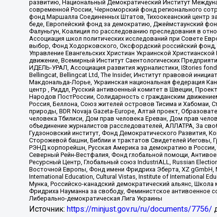
развитию, Национальный Демократический Институт Междуна
современной России, Черноморский фонд регионального сот
фонд Маршалла Соединенных Штатов, Тихоокеанский центр за
беде, Европейский фонд за демократию, Джеймстаунский фонд
Фалуньгун, Коалиция по расследованию преследования в отно
Ассоциация школ политических исследований при Совете Евр
выбор, Фонд Ходорковского, Оксфордский российский фонд, 
Управление Евангельских Христиан Украинской Христианской
движение, Всемирный Институт Саентологических Предприяти
ИДЕЛЬ-УРАЛ, Ассоциация развития журналистики, IStories fo
Bellingcat, Bellingcat Ltd, The Insider, Институт правовой ин
Макдональда-Лорье, Украинская национальная федерация Кан
центр , Риддл, Русский антивоенный комитет в Швеции, Проект
Народов ПостРоссии, Солидарность с гражданским движением 
Россия, Беллона, Союз жителей островов Тисима и Хабомаи, 
природы, BDR Novaja Gazeta-Europe, Алтай проект, Образова
человека Тбилиси, Дом прав человека Ереван, Дом прав челов
объединение журналистов расследователей, АЛЛАТРА, За своб
Гудзоновский институт, Фонд Демократического Развития, К
Сторожевой башни, Библии и трактатов Свидетелей Иеговы, Г
РЭНД корпорейшн, Русская Америка за демократию в России, 
Северный Рейн-Вестфалия, Фонд глобальной помощи, Антивоенн
Ресурсный Центр, Глобальный союз IndustriALL, Russian Electi
Восточной Европы, Фонд имени Фридриха Эберта, XZ gGmbH, М
International Education, Cultural Vistas, Institute of Intern
Мунка, Российско-канадский демократический альянс, Школа
Фридриха Науманна за свободу, Феминистское антивоенное соп
Либерально-демократическая Лига Украины
Источник:
https://minjust.gov.ru/ru/documents/7756/
д