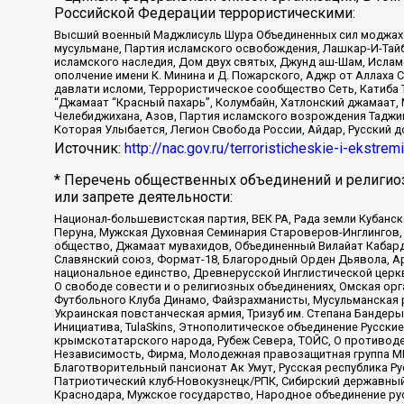
Российской Федерации террористическими:
Высший военный Маджлисуль Шура Объединенных сил моджахедо
мусульмане, Партия исламского освобождения, Лашкар-И-Тай
исламского наследия, Дом двух святых, Джунд аш-Шам, Ислам
ополчение имени К. Минина и Д. Пожарского, Аджр от Аллаха 
давлати исломи, Террористическое сообщество Сеть, Катиба Та
“Джамаат “Красный пахарь”, Колумбайн, Хатлонский джамаат, 
Челебиджихана, Азов, Партия исламского возрождения Таджи
Которая Улыбается, Легион Свобода России, Айдар, Русский 
Источник:
http://nac.gov.ru/terroristicheskie-i-ekstrem
* Перечень общественных объединений и религио
или запрете деятельности:
Национал-большевистская партия, ВЕК РА, Рада земли Кубан
Перуна, Мужская Духовная Семинария Староверов-Инглингов, 
общество, Джамаат мувахидов, Объединенный Вилайат Кабарды
Славянский союз, Формат-18, Благородный Орден Дьявола, А
национальное единство, Древнерусской Инглистической церк
О свободе совести и о религиозных объединениях, Омская ор
Футбольного Клуба Динамо, Файзрахманисты, Мусульманская р
Украинская повстанческая армия, Тризуб им. Степана Бандеры,
Инициатива, TulaSkins, Этнополитическое объединение Русски
крымскотатарского народа, Рубеж Севера, ТОЙС, О противоде
Независимость, Фирма, Молодежная правозащитная группа МПГ
Благотворительный пансионат Ак Умут, Русская республика Рус
Патриотический клуб-Новокузнецк/РПК, Сибирский державный 
Краснодара, Мужское государство, Народное объединение ру