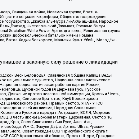
сар, Священная война, Исламская группа, Братья-
а, Общество социальных реформ, Общество возрождения
ое государство, Джабха аль-Нусра ли-Ахль аш-Шам, Народное
 Валь-Джихад, Чистопольский Джамаат, Рохнамо ба суи
nal Socialism/White Power, Артподготовка, Религиозная группа
атарский добровольческий батальон имени Номана
ка, Батал-Хаджи Белхороев, Маньяки Культ Убийц, Молодёжь
тупившее в законную силу решение о ликвидации
ардской Веси Беловодья, Славянская Община Капища Веды
ское национальное единство, Национал-социалистическое
 Национал-социалистическая рабочая партия России,
Череповца, Духовно-Родовая Держава Русь, Русское
з, Движение против нелегальной иммиграции, Кровь и Честь,
е единство, Северное Братство, Клуб Болельщиков
ода Щелковского района, Правый сектор, УНА - УНСО,
ие последователей инглиизма, Народная Социальная
 Коренного Русского народа г. Астрахани, ВОЛЯ, Меджлис
льц, В честь иконы Божией Матери Державная, Сектор 16,
рад Крю, Союз Славянских Сил Руси, Алля-Аят,
 свобода, W.H.С., Фалунь Дафа, Иртыш Ultras, Русский
вального, Совет граждан СССР Прикубанского округа г.
ФСР СССР Архангельской области, Проект Штурм, Граждане