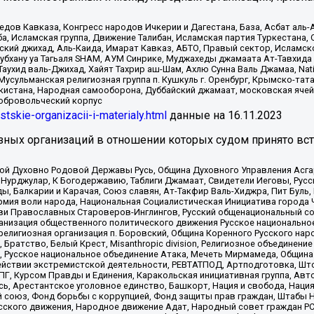
в Кавказа, Конгресс народов Ичкерии и Дагестана, База, Асбат аль-Ан
ба, Исламская группа, Движение Талибан, Исламская партия Туркестан
ский джихад, Аль-Каида, Имарат Кавказ, АБТО, Правый сектор, Исламск
Субхану уа Тагьаля SHAM, АУМ Синрике, Муджахеды джамаата Ат-Тавхида
ухид валь-Джихад, Хайят Тахрир аш-Шам, Ахлю Сунна Валь Джамаа, Natio
Мусульманская религиозная группа п. Кушкуль г. Оренбург, Крымско-т
кистана, Народная самооборона, Дуббайский джамаат, московская ячей
добровольческий корпус
istskie-organizacii-i-materialy.html
данные на
16.11.2023
зных организаций в отношении которых судом принято вс
ской Духовно Родовой Державы Русь, Община Духовного Управления Асг
Нурджулар, К Богодержавию, Таблиги Джамаат, Свидетели Иеговы, Рус
, Балкарии и Карачая, Союз славян, Ат-Такфир Валь-Хиджра, Пит Буль,
рмия воли народа, Национальная Социалистическая Инициатива города 
ви Православных Староверов-Инглингов, Русский общенациональный сою
ганизация общественного политического движения Русское национально
елигиозная организация п. Боровский, Община Коренного Русского нар
 Братство, Белый Крест, Misanthropic division, Религиозное объединен
е, Русское национальное объединение Атака, Мечеть Мирмамеда, Община
йствии экстремистской деятельности, РЕВТАТПОД, Артподготовка, Што
, Курсом Правды и Единения, Каракольская инициативная группа, Автог
ь, Арестантское уголовное единство, Башкорт, Нация и свобода, Нация и
союз, Фонд борьбы с коррупцией, Фонд защиты прав граждан, Штабы На
сского движения, Народное движение Адат, Народный совет граждан РС