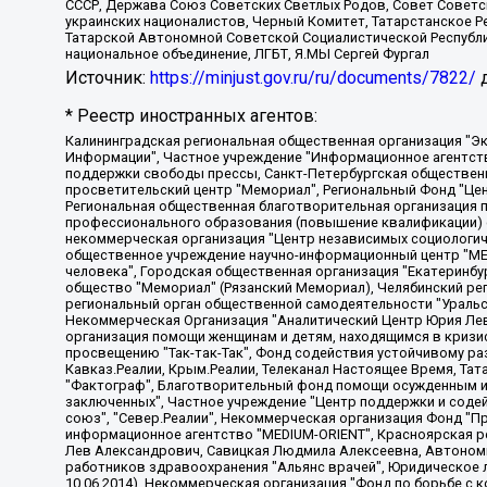
СССР, Держава Союз Советских Светлых Родов, Совет Советски
украинских националистов, Черный Комитет, Татарстанское 
Татарской Автономной Советской Социалистической Республи
национальное объединение, ЛГБТ, Я.МЫ Сергей Фургал
Источник:
https://minjust.gov.ru/ru/documents/7822/
д
* Реестр иностранных агентов:
Калининградская региональная общественная организация "Экозащита!-Женсовет", Фонд содействия защите прав и свобод граждан "Общественный вердикт", Фонд "Институт Развития Свободы Информации", Частное учреждение "Информационное агентство МЕМО. РУ", Региональная общественная организация "Общественная комиссия по сохранению наследия академика Сахарова", Фонд поддержки свободы прессы, Санкт-Петербургская общественная правозащитная организация "Гражданский контроль", Межрегиональная общественная организация "Информационно-просветительский центр "Мемориал", Региональный Фонд "Центр Защиты Прав Средств Массовой Информации", с 05.12.2023 Фонд "Центр Защиты Прав Средств массовой информации", Региональная общественная благотворительная организация помощи беженцам и мигрантам "Гражданское содействие", Негосударственное образовательное учреждение дополнительного профессионального образования (повышение квалификации) специалистов "АКАДЕМИЯ ПО ПРАВАМ ЧЕЛОВЕКА", Свердловская региональная общественная организация "Сутяжник", Автономная некоммерческая организация "Центр независимых социологических исследований", Союз общественных объединений "Российский исследовательский центр по правам человека", Региональное общественное учреждение научно-информационный центр "МЕМОРИАЛ", Некоммерческая организация "Фонд защиты гласности", Автономная некоммерческая организация "Институт прав человека", Городская общественная организация "Екатеринбургское общество "МЕМОРИАЛ", Городская общественная организация "Рязанское историко-просветительское и правозащитное общество "Мемориал" (Рязанский Мемориал), Челябинский региональный орган общественной самодеятельности – женское общественное объединение "Женщины Евразии", Челябинский региональный орган общественной самодеятельности "Уральская правозащитная группа", Фонд содействия защите здоровья и социальной справедливости имени Андрея Рылькова, Автономная Некоммерческая Организация "Аналитический Центр Юрия Левады", Автономная некоммерческая организация социальной поддержки населения "Проект Апрель", Региональная общественная организация помощи женщинам и детям, находящимся в кризисной ситуации "Информационно-методический центр "Анна", Фонд содействия развитию массовых коммуникаций и правовому просвещению "Так-так-Так", Фонд содействия устойчивому развитию "Серебряная тайга", Свердловский региональный общественный фонд социальных проектов "Новое время", "Idel.Реалии", Кавказ.Реалии, Крым.Реалии, Телеканал Настоящее Время, Татаро-башкирская служба Радио Свобода (Azatliq Radiosi), Радио Свободная Европа/Радио Свобода (PCE/PC), "Сибирь.Реалии", "Фактограф", Благотворительный фонд помощи осужденным и их семьям, Автономная некоммерческая организация "Институт глобализации и социальных движений", Фонд "В защиту прав заключенных", Частное учреждение "Центр поддержки и содействия развитию средств массовой информации", Пензенский региональный общественный благотворительный фонд "Гражданский союз", "Север.Реалии", Некоммерческая организация Фонд "Правовая инициатива", Общество с ограниченной ответственностью "Радио Свободная Европа/Радио Свобода", Чешское информационное агентство "MEDIUM-ORIENT", Красноярская региональная общественная организация