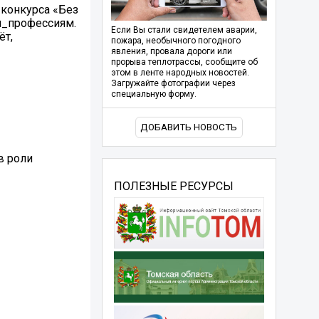
конкурса «Без
м_профессиям.
Если Вы стали свидетелем аварии,
ёт,
пожара, необычного погодного
явления, провала дороги или
прорыва теплотрассы, сообщите об
этом в ленте народных новостей.
Загружайте фотографии через
специальную форму.
ДОБАВИТЬ НОВОСТЬ
в роли
ПОЛЕЗНЫЕ РЕСУРСЫ