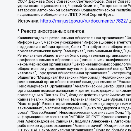
СССР, Держава Союз Советских Светлых Родов, Совет Советски
украинских националистов, Черный Комитет, Татарстанское 
Татарской Автономной Советской Социалистической Республи
национальное объединение, ЛГБТ, Я.МЫ Сергей Фургал
Источник:
https://minjust.gov.ru/ru/documents/7822/
д
* Реестр иностранных агентов:
Калининградская региональная общественная организация "Экозащита!-Женсовет", Фонд содействия защите прав и свобод граждан "Общественный вердикт", Фонд "Институт Развития Свободы Информации", Частное учреждение "Информационное агентство МЕМО. РУ", Региональная общественная организация "Общественная комиссия по сохранению наследия академика Сахарова", Фонд поддержки свободы прессы, Санкт-Петербургская общественная правозащитная организация "Гражданский контроль", Межрегиональная общественная организация "Информационно-просветительский центр "Мемориал", Региональный Фонд "Центр Защиты Прав Средств Массовой Информации", с 05.12.2023 Фонд "Центр Защиты Прав Средств массовой информации", Региональная общественная благотворительная организация помощи беженцам и мигрантам "Гражданское содействие", Негосударственное образовательное учреждение дополнительного профессионального образования (повышение квалификации) специалистов "АКАДЕМИЯ ПО ПРАВАМ ЧЕЛОВЕКА", Свердловская региональная общественная организация "Сутяжник", Автономная некоммерческая организация "Центр независимых социологических исследований", Союз общественных объединений "Российский исследовательский центр по правам человека", Региональное общественное учреждение научно-информационный центр "МЕМОРИАЛ", Некоммерческая организация "Фонд защиты гласности", Автономная некоммерческая организация "Институт прав человека", Городская общественная организация "Екатеринбургское общество "МЕМОРИАЛ", Городская общественная организация "Рязанское историко-просветительское и правозащитное общество "Мемориал" (Рязанский Мемориал), Челябинский региональный орган общественной самодеятельности – женское общественное объединение "Женщины Евразии", Челябинский региональный орган общественной самодеятельности "Уральская правозащитная группа", Фонд содействия защите здоровья и социальной справедливости имени Андрея Рылькова, Автономная Некоммерческая Организация "Аналитический Центр Юрия Левады", Автономная некоммерческая организация социальной поддержки населения "Проект Апрель", Региональная общественная организация помощи женщинам и детям, находящимся в кризисной ситуации "Информационно-методический центр "Анна", Фонд содействия развитию массовых коммуникаций и правовому просвещению "Так-так-Так", Фонд содействия устойчивому развитию "Серебряная тайга", Свердловский региональный общественный фонд социальных проектов "Новое время", "Idel.Реалии", Кавказ.Реалии, Крым.Реалии, Телеканал Настоящее Время, Татаро-башкирская служба Радио Свобода (Azatliq Radiosi), Радио Свободная Европа/Радио Свобода (PCE/PC), "Сибирь.Реалии", "Фактограф", Благотворительный фонд помощи осужденным и их семьям, Автономная некоммерческая организация "Институт глобализации и социальных движений", Фонд "В защиту прав заключенных", Частное учреждение "Центр поддержки и содействия развитию средств массовой информации", Пензенский региональный общественный благотворительный фонд "Гражданский союз", "Север.Реалии", Некоммерческая организация Фонд "Правовая инициатива", Общество с ограниченной ответственностью "Радио Свободная Европа/Радио Свобода", Чешское информационное агентство "MEDIUM-ORIENT", Красноярская региональная общественная организация