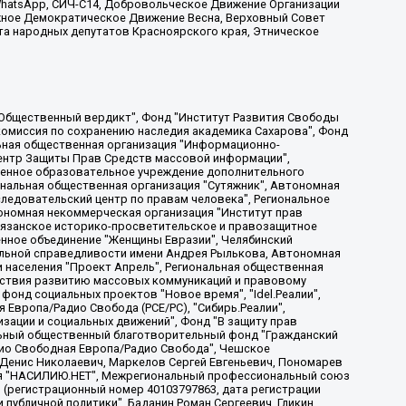
, WhatsApp, СИЧ-С14, Добровольческое Движение Организации
жное Демократическое Движение Весна, Верховный Совет
та народных депутатов Красноярского края, Этническое
, Дальневосточное общественное движение "Маяк", Санкт-Петербургская ЛГБТ-инициативная группа "Выход", Инициативная группа ЛГБТ+ "Реверс", Алексеев Андрей Викторович, Бекбулатова Таисия Львовна, Беляев Иван Михайлович, Владыкина Елена Сергеевна, Гельман Марат Александрович, Никульшина Вероника Юрьевна, Толоконникова Надежда Андреевна, Шендерович Виктор Анатольевич, Общество с ограниченной ответственностью "Данное сообщение", Общество с ограниченной ответственностью Издательский дом "Новая глава", Айнбиндер Александра Александровна, Московский комьюнити-центр для ЛГБТ+инициатив, Благотворительный фонд развития филантропии, Deutsche Welle (Германия, Kurt-Schumacher-Strasse 3, 53113 Bonn), Борзунова Мария Михайловна, Воробьев Виктор Викторович, Голубева Анна Львовна, Константинова Алла Михайловна, Малкова Ирина Владимировна, Мурадов Мурад Абдулгалимович, Осетинская Елизавета Николаевна, Понасенков Евгений Николаевич, Ганапольский Матвей Юрьевич, Киселев Евгений Алексеевич, Борухович Ирина Григорьевна, Дремин Иван Тимофеевич, Дубровский Дмитрий Викторович, Красноярская региональная общественная организация поддержки и развития альтернативных образовательных технологий и межкультурных коммуникаций "ИНТЕРРА", Маяковская Екатерина Алексеевна, Фейгин Марк Захарович, Филимонов Андрей Викторович, Дзугкоева Регина Николаевна, Доброхотов Роман Александрович, Дудь Юрий Александрович, Елкин Сергей Владимирович, Кругликов Кирилл Игоревич, Сабунаева Мария Леонидовна, Семенов Алексей Владимирович, Шаинян Карен Багратович, Шульман Екатерина Михайловна, Асафьев Артур Валерьевич, Вахштайн Виктор Семенович, Венедиктов Алексей Алексеевич, Лушникова Екатерина Евгеньевна, Волков Леонид Михайлович, Невзоров Александр Глебович, Пархоменко Сергей Борисович, Сироткин Ярослав Николаевич, Кара-Мурза Владимир Владимирович, Баранова Наталья Владимировна, Гозман Леонид Яковлевич, Кагарлицкий Борис Юльевич, Климарев Михаил Валерьевич, Милов Владимир Станиславович, Автономная некоммерческая организация Краснодарский центр современного искусства "Типография", Моргенштерн Алишер Тагирович, Соболь Любовь Эдуардовна, Общество с ограниченной ответственностью "ЛИЗА НОРМ", Каспаров Гарри Кимович, Ходорковский Михаил Борисович, Общество с ограниченной ответственностью "Апрельские тезисы", Данилович Ирина Брониславовна, Кашин Олег Владимирович, Петров Николай Владимирович, Пивоваров Алексей Владимирович, Соколов Михаил Владимирович, Цветкова Юлия Владимировна, Чичваркин Евгений Александрович, Комитет против пыток/Команда против пыток, Общество с ограниченной ответственностью "Первый научный", Общество с ограниченной ответственностью "Вертолет и ко", Белоцерковская Вероника Борисовна, Кац Максим Евгеньевич, Лазарева Татьяна Юрьевна, Шаведдинов Руслан Табризович, Яшин Илья Валерьевич, Общество с ограниченной ответственностью "Иноагент ААВ", Алешковский Дмитрий Петрович, Альбац Евгения Марковна, Быков Дмитрий Львович, Галямина Юлия Евгеньевна, Лойко Сергей Леонидович, Мартынов Кирилл Константинович, Медведев Сергей Александрович, Крашенинников Федор Геннадиевич, Гордеева Катерина Вл