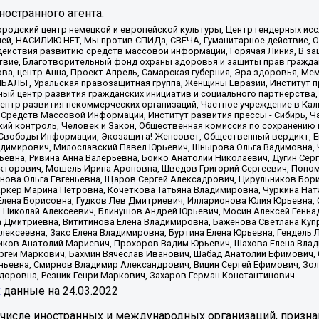
остранного агента:
родский центр немецкой и европейской культуры, Центр гендерных исс
ачей, НАСИЛИЮ.НЕТ, Мы против СПИДа, СВЕЧА, Гуманитарное действие, 
ействия развитию средств массовой информации, Горячая Линия, В защ
твие, Благотворительный фонд охраны здоровья и защиты прав гражда
 Сова, центр Анна, Проект Апрель, Самарская губерния, Эра здоровья, 
ИБАЛЬТ, Уральская правозащитная группа, Женщины Евразии, Институт п
ый центр развития гражданских инициатив и социального партнерства,
нтр развития некоммерческих организаций, Частное учреждение в Кал
 Средств Массовой Информации, Институт развития прессы - Сибирь, Ч
ий контроль, Человек и Закон, Общественная комиссия по сохранению
я Свободы Информации, Экозащита!-Женсовет, Общественный вердикт, 
ладимирович, Милославский Павел Юрьевич, Шнырова Ольга Вадимовна,
ьевна, Ривина Анна Валерьевна, Бойко Анатолий Николаевич, Дугин Сер
икторович, Мошель Ирина Ароновна, Шведов Григорий Сергеевич, Поно
нова Ольга Евгеньевна, Щаров Сергей Алексадрович, Цирульников Бори
ркер Марина Петровна, Кочеткова Татьяна Владимировна, Чуркина Нат
Елена Борисовна, Гудков Лев Дмитриевич, Илларионова Юлия Юрьевна, С
 Николай Алексеевич, Блинушов Андрей Юрьевич, Мосин Алексей Генна
а Дмитриевна, Вититинова Елена Владимировна, Баженова Светлана Куп
Алексеевна, Закс Елена Владимировна, Буртина Елена Юрьевна, Гендель
иков Анатолий Мариевич, Прохоров Вадим Юрьевич, Шахова Елена Влад
ргей Маркович, Бахмин Вячеслав Иванович, Шабад Анатолий Ефимович, 
ьевна, Смирнов Владимир Александрович, Вицин Сергей Ефимович, Зол
доровна, Резник Генри Маркович, Захаров Герман Константинович
x
данные на
24.03.2022
 числе иностранных и международных организаций, призна