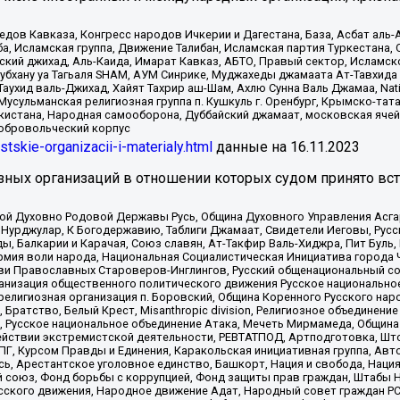
в Кавказа, Конгресс народов Ичкерии и Дагестана, База, Асбат аль-Ан
ба, Исламская группа, Движение Талибан, Исламская партия Туркестан
ский джихад, Аль-Каида, Имарат Кавказ, АБТО, Правый сектор, Исламск
Субхану уа Тагьаля SHAM, АУМ Синрике, Муджахеды джамаата Ат-Тавхида
ухид валь-Джихад, Хайят Тахрир аш-Шам, Ахлю Сунна Валь Джамаа, Natio
Мусульманская религиозная группа п. Кушкуль г. Оренбург, Крымско-т
кистана, Народная самооборона, Дуббайский джамаат, московская ячей
добровольческий корпус
istskie-organizacii-i-materialy.html
данные на
16.11.2023
зных организаций в отношении которых судом принято вс
ской Духовно Родовой Державы Русь, Община Духовного Управления Асг
Нурджулар, К Богодержавию, Таблиги Джамаат, Свидетели Иеговы, Рус
, Балкарии и Карачая, Союз славян, Ат-Такфир Валь-Хиджра, Пит Буль,
рмия воли народа, Национальная Социалистическая Инициатива города 
ви Православных Староверов-Инглингов, Русский общенациональный сою
ганизация общественного политического движения Русское национально
елигиозная организация п. Боровский, Община Коренного Русского нар
 Братство, Белый Крест, Misanthropic division, Религиозное объединен
е, Русское национальное объединение Атака, Мечеть Мирмамеда, Община
йствии экстремистской деятельности, РЕВТАТПОД, Артподготовка, Што
, Курсом Правды и Единения, Каракольская инициативная группа, Автог
ь, Арестантское уголовное единство, Башкорт, Нация и свобода, Нация и
союз, Фонд борьбы с коррупцией, Фонд защиты прав граждан, Штабы На
сского движения, Народное движение Адат, Народный совет граждан РС