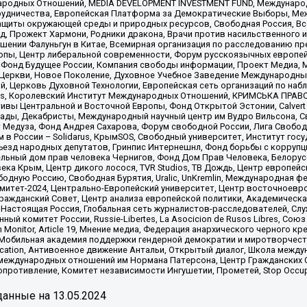
родных Отношений, MEDIA DEVELOPMENT INVESTMENT FUND, Международн
рудничества, Европейская Платформа за Демократические Выборы, Ме
щиты окружающей среды и природных ресурсов, Свободная Россия, Все
, Прожект Хармони, Родники дракона, Врачи против насильственного и
шении Фалуньгун в Китае, Всемирная организация по расследованию пр
опы, Центр либеральной современности, Форум русскоязычных европей
Фонд Будущее России, Компания свободы информации, Проект Медиа, 
 Церкви, Новое Поколение, Духовное Учебное Заведение Международн
й, Церковь Духовной Технологии, Европейская сеть организаций по н
nds, Королевский Институт Международных Отношений, КРИМСЬКА ПРАВОЗ
ициативы Центральной и Восточной Европы, Фонд Открытой Эстонии, Calver
ады, Декабристы, Международный научный центр им Вудро Вильсона, С
 Медуза, Фонд Андрея Сахарова, Форум свободной России, Лига Свободны
в России – Solidarus, КрымSOS, Свободный университет, Институт гос
Съезд народных депутатов, Гринпис Интернешнл, Фонд борьбы с коррупц
тельный дом прав человека Чернигов, Фонд Дом Прав Человека, Белору
ека Крым, Центр дикого лосося, TVR Studios, ТВ Дождь, Центр европей
одную Россию, Свободная Бурятия, Uralic, UnKremlin, Международная ф
омитет-2024, Центрально-Европейский университет, Центр восточноев
ражданский Совет, Центр анализа европейской политики, Академическа
Настоящая Россия, Глобальная сеть журналистов-расследователей, Слу
ый комитет России, Russie-Libertes, La Asocicion de Rusos Libres, С
on Monitor, Article 19, Мнение медиа, Федерация анархического черного
обильная академия поддержки гендерной демократии и миротворчества,
ational Education, Антивоенное движение Антальи, Открытый диалог, Школа 
 международных отношений им Нормана Патерсона, Центр Гражданских 
ротивление, Комитет независимости Ингушетии, Прометей, Stop Occupat
анные на
13.05.2024