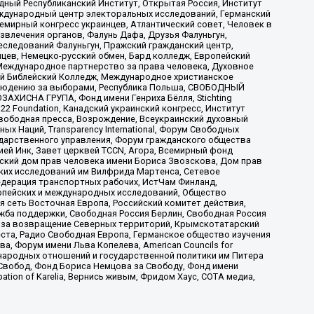
ый Республиканский Институт, Открытая Россия, Институт
ждународный центр электоральных исследований, Германский
мирный конгресс украинцев, Атлантический совет, Человек в
звлечения органов, Фалунь Дафа, Друзья Фалуньгун,
еследований Фалуньгун, Пражский гражданский центр,
цев, Немецко-русский обмен, Бард колледж, Европейский
Международное партнерство за права человека, Духовное
ый Библейский Колледж, Международное христианское
аблюдению за выборами, Республика Польша, СВОБОДНЫЙ
АХИСНА ГРУПА, Фонд имени Генриха Бёлля, Stichting
t 22 Foundation, Канадский украинский конгресс, Институт
вободная пресса, Возрождение, Всеукраинский духовный
х Наций, Transparеncy International, Форум Свободных
ударственного управления, Форум гражданского общества
ией Инк, Завет церквей TCCN, Агора, Всемирный фонд
сский дом прав человека имени Бориса Звозскова, Дом прав
ских исследований им Вилфрида Мартенса, Сетевое
едерация транспортных рабочих, ИстЧам Финланд,
ропейских и международных исследований, Общество
я сеть Восточная Европа, Российский комитет действия,
жба поддержки, Свободная Россия Берлин, Свободная Россия
оюз за возвращение Северных территорий, Крымскотатарский
 креста, Радио Свободная Европа, Германское общество изучения
 Форум имени Льва Копелева, American Councils for
международных отношений и государственной политики им Питера
Свобод, Фонд Бориса Немцова за Свободу, Фонд имени
ion of Karelia, Вернись живым, Фридом Хаус, СОТА медиа,