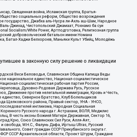
сар, Священная война, Исламская группа, Братья-
а, Общество социальных реформ, Общество возрождения
ое государство, Джабха аль-Нусра ли-Ахль аш-Шам, Народное
 Валь-Джихад, Чистопольский Джамаат, Рохнамо ба суи
nal Socialism/White Power, Артподготовка, Религиозная группа
атарский добровольческий батальон имени Номана
ка, Батал-Хаджи Белхороев, Маньяки Культ Убийц, Молодёжь
тупившее в законную силу решение о ликвидации
ардской Веси Беловодья, Славянская Община Капища Веды
ское национальное единство, Национал-социалистическое
 Национал-социалистическая рабочая партия России,
Череповца, Духовно-Родовая Держава Русь, Русское
з, Движение против нелегальной иммиграции, Кровь и Честь,
е единство, Северное Братство, Клуб Болельщиков
ода Щелковского района, Правый сектор, УНА - УНСО,
ие последователей инглиизма, Народная Социальная
 Коренного Русского народа г. Астрахани, ВОЛЯ, Меджлис
льц, В честь иконы Божией Матери Державная, Сектор 16,
рад Крю, Союз Славянских Сил Руси, Алля-Аят,
 свобода, W.H.С., Фалунь Дафа, Иртыш Ultras, Русский
вального, Совет граждан СССР Прикубанского округа г.
ФСР СССР Архангельской области, Проект Штурм, Граждане