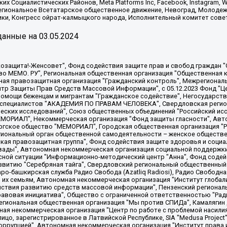
х Социалистических Районов, Meta Platforms Inc, Facebook, Instagram
Региональное Всетатарское общественное движение, Невоград, Молоде
ки, Конгресс ойрат-калмыцкого народа, Исполнительный комитет сове
анные на
03.05.2024
 "Мы против СПИДа", Камалягин Денис Николаевич, Маркелов Сергей Евгеньевич, Пономарев Лев Александрович, Савицкая Людмила Алексеевна, Автономная некоммерческая организация "Центр по работе с проблемой насилия "НАСИЛИЮ.НЕТ", Межрегиональный профессиональный союз работников здравоохранения "Альянс врачей", Юридическое лицо, зарегистрированное в Латвийской Республике, SIA "Medusa Project" (регистрационный номер 40103797863, дата регистрации 10.06.2014), Некоммерческая организация "Фонд по борьбе с коррупцией", Автономная некоммерческая организация "Институт права и публичной политики", Баданин Роман Сергеевич, Гликин Максим Александрович, Железнова Мария Михайловна, Лукьянова Юлия Сергеевна, Маетная Елизавета Витальевна, Маняхин Петр Борисович, Чуракова Ольга Владимировна, Ярош Юлия Петровна, Юридическое лицо "The Insider SIA", зарегистрированное в Риге, Латвийская Республика (дата регистрации 26.06.2015), являющееся администратором доменного имени интернет-издания "The Insider SIA", https://theins.ru, Постернак Алексей Евгеньевич, Рубин Михаил Аркадьевич, Анин Роман Александрович, Юридическое лицо Istories fonds, зарегистрированное в Латвийской Республике (регистрационный номер 50008295751, дата регистрации 24.02.2020), Великовский Дмитрий Александрович, Долинина Ирина Николаевна, Мароховская Алеся Алексеевна, Шлейнов Роман Юрьевич, Шмагун Олеся Валентиновна, Общество с ограниченной ответственностью "Альтаир 2021", Общество с ограниченной ответственностью "Вега 2021", Общество с ограниченной ответственностью "Главный редактор 2021", Общество с ограниченной ответственностью "Ромашки монолит", Важенков Артем Валерьевич, Ивановская областная общественная организация "Центр гендерных исследований", Гурман Юрий Альбертович, Медиапроект "ОВД-Инфо", Егоров Владимир Владимирович, Жилинский Владимир Александрович, Общество с ограниченной ответственностью "ЗП", Иванова София Юрьевна, Карезина Инна Павловна, Кильтау Екатерина Викторовна, Петров Алексей Викторович, Пискунов Сергей Евгеньевич, Смирнов Сергей Сергеевич, Тихонов Михаил Сергеевич, Общество с ограниченной ответственностью "ЖУРНАЛИСТ-ИНОСТРАННЫЙ АГЕНТ", Арапова Галина Юрьевна, Вольтская Татьяна Анатольевна, Американская компания "Mason G.E.S. Anonymous Foundation" (США), являющаяся владельцем интернет-издания https://mnews.world/, Компания "Stichting Bellingcat", зарегистрированная в Нидерландах (дата регистрации 11.07.2018), Захаров Андрей Вячеславович, Клепиковская Екатерина Дмитриевна, Общество с ограниченной ответственностью "МЕМО", Перл Роман Александрович, Симонов Евгений Алексеевич, Соловьева Елена Анатольевна, Сотников Даниил Владимирович, Сурначева Елизавета Дмитриевна, Автономная некоммерческая организация по защите прав человека и информированию населения "Якутия – Наше Мнение", Общество с ограниченной ответственностью "Москоу диджитал медиа", с 26.01.2023 Общество с ограниченной ответственностью "Чайка Белые сады", Ветошкина Валерия Валерьевна, Заговора Максим Александрович, Межрегиональное общественное движение "Российская ЛГБТ - сеть", Оленичев Максим Владимирович, Павлов Иван Юрьевич, Скворцова Елена Сергеевна, Общество с ограниченной ответственностью "Как бы инагент", Кочетков Игорь Викторович, Общество с ограниченной ответственностью "Честные выборы", Еланчик Олег Александрович, Общество с ограниченной ответственностью "Нобелевский призыв", Гималова Регина Эмилевна, Григорьев Андрей Валерьевич, Григорьева Алина Александровна, Ассоциация по содействию защите прав призывников, альтернативнослужащих и военнослужащих "Правозащитная группа "Гражданин.Армия.Право", Хисамова Регина Фаритовна, Автономная некоммерческая организация по реализации социально-правовых программ "Лилит"