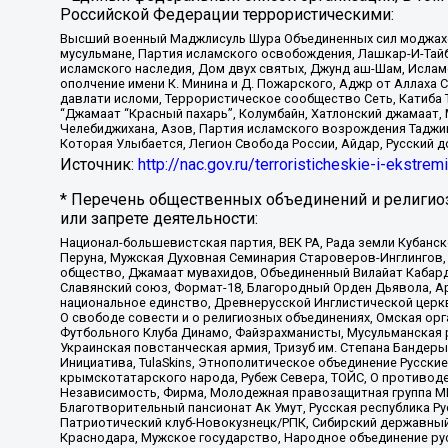
Российской Федерации террористическими:
Высший военный Маджлисуль Шура Объединенных сил моджахедо
мусульмане, Партия исламского освобождения, Лашкар-И-Тай
исламского наследия, Дом двух святых, Джунд аш-Шам, Ислам
ополчение имени К. Минина и Д. Пожарского, Аджр от Аллаха 
давлати исломи, Террористическое сообщество Сеть, Катиба Та
“Джамаат “Красный пахарь”, Колумбайн, Хатлонский джамаат, 
Челебиджихана, Азов, Партия исламского возрождения Таджи
Которая Улыбается, Легион Свобода России, Айдар, Русский 
Источник:
http://nac.gov.ru/terroristicheskie-i-ekstrem
* Перечень общественных объединений и религио
или запрете деятельности:
Национал-большевистская партия, ВЕК РА, Рада земли Кубан
Перуна, Мужская Духовная Семинария Староверов-Инглингов, 
общество, Джамаат мувахидов, Объединенный Вилайат Кабарды
Славянский союз, Формат-18, Благородный Орден Дьявола, А
национальное единство, Древнерусской Инглистической церк
О свободе совести и о религиозных объединениях, Омская ор
Футбольного Клуба Динамо, Файзрахманисты, Мусульманская р
Украинская повстанческая армия, Тризуб им. Степана Бандеры,
Инициатива, TulaSkins, Этнополитическое объединение Русски
крымскотатарского народа, Рубеж Севера, ТОЙС, О противоде
Независимость, Фирма, Молодежная правозащитная группа МПГ
Благотворительный пансионат Ак Умут, Русская республика Рус
Патриотический клуб-Новокузнецк/РПК, Сибирский державный 
Краснодара, Мужское государство, Народное объединение ру