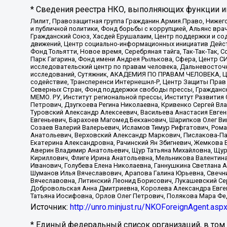
* Сведения реестра НКО, выполняющих функции ин
Лилит, Правозащитная группа Гражданин.Армия.Право, Нижего
и публичной политики, Фонд борьбы с коррупцией, Альянс вр
Гражданский Союз, Хасдей Ерушалаим, Центр поддержки и сод
движений, Центр социально-информационных инициатив Дейс
Фонд Тольятти, Новое время, Серебряная тайга, Так-Так-Так,
Парк Гагарина, Фонд имени Андрея Рылькова, Сфера, Центр С
исследовательский центр по правам человека, Дальневосточн
исследований, Сутяжник, АКАДЕМИЯ ПО ПРАВАМ ЧЕЛОВЕКА, Це
содействие, Трансперенси Интернешнл-Р, Центр Защиты Прав
Северных Стран, Фонд поддержки свободы прессы, Гражданск
МЕМО. РУ, Институт региональной прессы, Институт Развити
Петрович, Дзугкоева Регина Николаевна, Кривенко Сергей В
Туровский Александр Алексеевич, Васильева Анастасия Евген
Евгеньевич, Барахоев Магомед Бекханович, Шарипков Олег В
Созаев Валерий Валерьевич, Исламов Тимур Рифгатович, Рома
Анатольевич, Верховский Александр Маркович, Пислакова-Па
Екатерина Александровна, Рачинский Ян Збигневич, Жемкова 
Аверин Владимир Анатольевич, Щур Татьяна Михайловна, Щур
Кириллович, Флиге Ирина Анатольевна, Мельникова Валентин
Иванович, Голубева Елена Николаевна, Ганнушкина Светлана 
Шуманов Илья Вячеславович, Арапова Галина Юрьевна, Свечн
Вячеславовна, Литинский Леонид Борисович, Лукашевский Се
Добровольская Анна Дмитриевна, Королева Александра Евген
Татьяна Иосифовна, Орлов Олег Петрович, Полякова Мара Фе
Источник:
http://unro.minjust.ru/NKOForeignAgent.asp
* Единый федеральный список организаций, в том