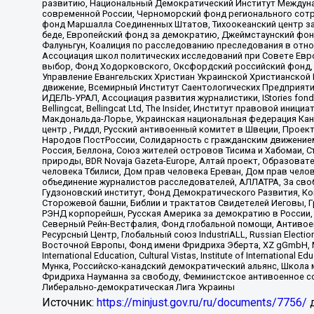
развитию, Национальный Демократический Институт Междуна
современной России, Черноморский фонд регионального сот
фонд Маршалла Соединенных Штатов, Тихоокеанский центр за
беде, Европейский фонд за демократию, Джеймстаунский фонд
Фалуньгун, Коалиция по расследованию преследования в отно
Ассоциация школ политических исследований при Совете Евр
выбор, Фонд Ходорковского, Оксфордский российский фонд, 
Управление Евангельских Христиан Украинской Христианской
движение, Всемирный Институт Саентологических Предприяти
ИДЕЛЬ-УРАЛ, Ассоциация развития журналистики, IStories fo
Bellingcat, Bellingcat Ltd, The Insider, Институт правовой ин
Макдональда-Лорье, Украинская национальная федерация Кан
центр , Риддл, Русский антивоенный комитет в Швеции, Проект
Народов ПостРоссии, Солидарность с гражданским движением 
Россия, Беллона, Союз жителей островов Тисима и Хабомаи, 
природы, BDR Novaja Gazeta-Europe, Алтай проект, Образова
человека Тбилиси, Дом прав человека Ереван, Дом прав челов
объединение журналистов расследователей, АЛЛАТРА, За своб
Гудзоновский институт, Фонд Демократического Развития, К
Сторожевой башни, Библии и трактатов Свидетелей Иеговы, Г
РЭНД корпорейшн, Русская Америка за демократию в России, 
Северный Рейн-Вестфалия, Фонд глобальной помощи, Антивоенн
Ресурсный Центр, Глобальный союз IndustriALL, Russian Electi
Восточной Европы, Фонд имени Фридриха Эберта, XZ gGmbH, М
International Education, Cultural Vistas, Institute of Intern
Мунка, Российско-канадский демократический альянс, Школа
Фридриха Науманна за свободу, Феминистское антивоенное соп
Либерально-демократическая Лига Украины
Источник:
https://minjust.gov.ru/ru/documents/7756/
д