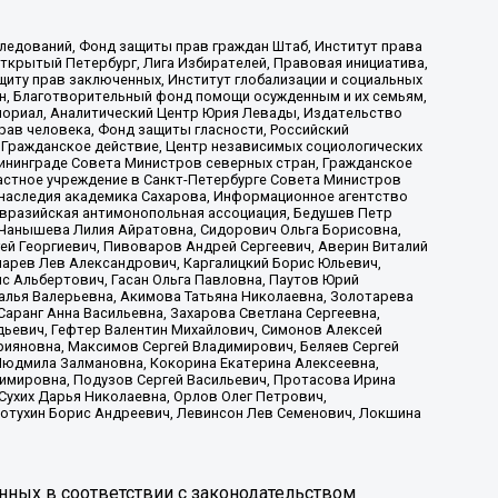
ледований, Фонд защиты прав граждан Штаб, Институт права
Открытый Петербург, Лига Избирателей, Правовая инициатива,
иту прав заключенных, Институт глобализации и социальных
н, Благотворительный фонд помощи осужденным и их семьям,
Мемориал, Аналитический Центр Юрия Левады, Издательство
рав человека, Фонд защиты гласности, Российский
 Гражданское действие, Центр независимых социологических
ининграде Совета Министров северных стран, Гражданское
астное учреждение в Санкт-Петербурге Совета Министров
 наследия академика Сахарова, Информационное агентство
Евразийская антимонопольная ассоциация, Бедушев Петр
 Чанышева Лилия Айратовна, Сидорович Ольга Борисовна,
гей Георгиевич, Пивоваров Андрей Сергеевич, Аверин Виталий
марев Лев Александрович, Каргалицкий Борис Юльевич,
с Альбертович, Гасан Ольга Павловна, Паутов Юрий
алья Валерьевна, Акимова Татьяна Николаевна, Золотарева
аранг Анна Васильевна, Захарова Светлана Сергеевна,
дьевич, Гефтер Валентин Михайлович, Симонов Алексей
рияновна, Максимов Сергей Владимирович, Беляев Сергей
 Людмила Залмановна, Кокорина Екатерина Алексеевна,
имировна, Подузов Сергей Васильевич, Протасова Ирина
Сухих Дарья Николаевна, Орлов Олег Петрович,
отухин Борис Андреевич, Левинсон Лев Семенович, Локшина
нных в соответствии с законодательством