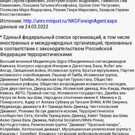
Вицин Сергей Ефимович, Золотухин Борис Андреевич, Левинсон Лев
Семенович, Локшина Татьяна Иосифовна, Орлов Олег Петрович,
Полякова Мара Федоровна, Резник Генри Маркович, Захаров Герман
Константинович
Источник:
http://unro.minjust.ru/NKOForeignAgent.aspx
данные на
24.03.2022
* Единый федеральный список организаций, в том числе
иностранных и международных организаций, признанных
в соответствии с законодательством Российской
Федерации террористическими:
Высший военный Маджлисуль Шура Объединенных сил моджахедов
Кавказа, Конгресс народов Ичкерии и Дагестана, База, Асбат аль-
Ансар, Священная война, Исламская группа, Братья-мусульмане, Партия
исламского освобождения, Лашкар-И-Тайба, Исламская группа,
Движение Талибан, Исламская партия Туркестана, Общество
социальных реформ, Общество возрождения исламского наследия,
Дом двух святых, Джунд аш-Шам, Исламский джихад, Аль-Каида, Имарат
Кавказ, АБТО, Правый сектор, Исламское государство, Джабха аль-
Нусра ли-Ахль аш-Шам, Народное ополчение имени К. Минина и Д.
Пожарского, Аджр от Аллаха Субхану уа Тагьаля SHAM, АУМ Синрике,
Муджахеды джамаата Ат-Тавхида Валь-Джихад, Чистопольский
Джамаат, Рохнамо ба суи давлати исломи, Террористическое
сообщество Сеть, Катиба Таухид валь-Джихад, Хайят Тахрир аш-Шам,
Ахлю Сунна Валь Джамаа, National Socialism/White Power,
Артподготовка, Религиозная группа “Джамаат “Красный пахарь”,
Колумбайн, Хатлонский джамаат, Мусульманская религиозная группа п.
Кушкуль г. Оренбург, Крымско-татарский добровольческий батальон