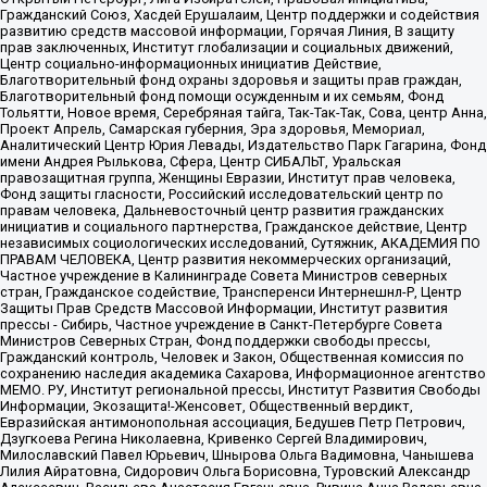
Гражданский Союз, Хасдей Ерушалаим, Центр поддержки и содействия
развитию средств массовой информации, Горячая Линия, В защиту
прав заключенных, Институт глобализации и социальных движений,
Центр социально-информационных инициатив Действие,
Благотворительный фонд охраны здоровья и защиты прав граждан,
Благотворительный фонд помощи осужденным и их семьям, Фонд
Тольятти, Новое время, Серебряная тайга, Так-Так-Так, Сова, центр Анна,
Проект Апрель, Самарская губерния, Эра здоровья, Мемориал,
Аналитический Центр Юрия Левады, Издательство Парк Гагарина, Фонд
имени Андрея Рылькова, Сфера, Центр СИБАЛЬТ, Уральская
правозащитная группа, Женщины Евразии, Институт прав человека,
Фонд защиты гласности, Российский исследовательский центр по
правам человека, Дальневосточный центр развития гражданских
инициатив и социального партнерства, Гражданское действие, Центр
независимых социологических исследований, Сутяжник, АКАДЕМИЯ ПО
ПРАВАМ ЧЕЛОВЕКА, Центр развития некоммерческих организаций,
Частное учреждение в Калининграде Совета Министров северных
стран, Гражданское содействие, Трансперенси Интернешнл-Р, Центр
Защиты Прав Средств Массовой Информации, Институт развития
прессы - Сибирь, Частное учреждение в Санкт-Петербурге Совета
Министров Северных Стран, Фонд поддержки свободы прессы,
Гражданский контроль, Человек и Закон, Общественная комиссия по
сохранению наследия академика Сахарова, Информационное агентство
МЕМО. РУ, Институт региональной прессы, Институт Развития Свободы
Информации, Экозащита!-Женсовет, Общественный вердикт,
Евразийская антимонопольная ассоциация, Бедушев Петр Петрович,
Дзугкоева Регина Николаевна, Кривенко Сергей Владимирович,
Милославский Павел Юрьевич, Шнырова Ольга Вадимовна, Чанышева
Лилия Айратовна, Сидорович Ольга Борисовна, Туровский Александр