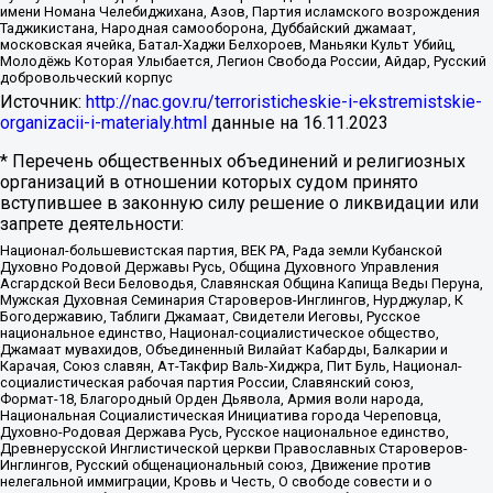
имени Номана Челебиджихана, Азов, Партия исламского возрождения
Таджикистана, Народная самооборона, Дуббайский джамаат,
московская ячейка, Батал-Хаджи Белхороев, Маньяки Культ Убийц,
Молодёжь Которая Улыбается, Легион Свобода России, Айдар, Русский
добровольческий корпус
Источник:
http://nac.gov.ru/terroristicheskie-i-ekstremistskie-
organizacii-i-materialy.html
данные на
16.11.2023
* Перечень общественных объединений и религиозных
организаций в отношении которых судом принято
вступившее в законную силу решение о ликвидации или
запрете деятельности:
Национал-большевистская партия, ВЕК РА, Рада земли Кубанской
Духовно Родовой Державы Русь, Община Духовного Управления
Асгардской Веси Беловодья, Славянская Община Капища Веды Перуна,
Мужская Духовная Семинария Староверов-Инглингов, Нурджулар, К
Богодержавию, Таблиги Джамаат, Свидетели Иеговы, Русское
национальное единство, Национал-социалистическое общество,
Джамаат мувахидов, Объединенный Вилайат Кабарды, Балкарии и
Карачая, Союз славян, Ат-Такфир Валь-Хиджра, Пит Буль, Национал-
социалистическая рабочая партия России, Славянский союз,
Формат-18, Благородный Орден Дьявола, Армия воли народа,
Национальная Социалистическая Инициатива города Череповца,
Духовно-Родовая Держава Русь, Русское национальное единство,
Древнерусской Инглистической церкви Православных Староверов-
Инглингов, Русский общенациональный союз, Движение против
нелегальной иммиграции, Кровь и Честь, О свободе совести и о