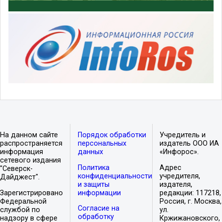
На данном сайте
Порядок обработки
Учредитель и
распространяется
персональных
издатель ООО ИА
информация
данных
«Инфорос».
сетевого издания
Политика
Адрес
"Северск-
конфиденциальности
учредителя,
Дайджест".
и защиты
издателя,
Зарегистрировано
информации
редакции: 117218,
Федеральной
Россия, г. Москва,
Согласие на
службой по
ул.
обработку
надзору в сфере
Кржижановского,