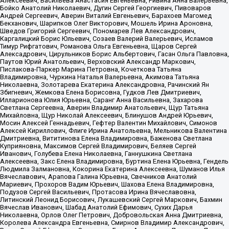
Алексеевич, Васильева Анастасия Евгеньевна, Ривина Анна Валерьевна,
Бойко Анатолий Николаевич, Дугин Сергей Георгиевич, Пивоваров
Андрей Сергеевич, Аверин Виталий Евгеньевич, Барахоев Магомед
Бекханович, Шарипков Олег Викторович, Мошель Ирина Ароновна,
Шведов Григорий Сергеевич, Пономарев Лев Александрович,
Каргалицкий Борис Юльевич, Созаев Валерий Валерьевич, Исламов
Тимур Рифгатович, Романова Ольга Евгеньевна, Щаров Сергей
Алексадрович, Цирульников Борис Альбертович, Гасан Ольга Павловна,
Паутов Юрий Анатольевич, Верховский Александр Маркович,
Пислакова-Паркер Марина Петровна, Кочеткова Татьяна
Владимировна, Чуркина Наталья Валерьевна, Акимова Татьяна
Николаевна, Золотарева Екатерина Александровна, Рачинский Ян
Збигневич, Жемкова Елена Борисовна, Гудков Лев Дмитриевич,
Илларионова Юлия Юрьевна, Саранг Анна Васильевна, Захарова
Светлана Сергеевна, Аверин Владимир Анатольевич, Щур Татьяна
Михайловна, Щур Николай Алексеевич, Блинушов Андрей Юрьевич,
Мосин Алексей Геннадьевич, Гефтер Валентин Михайлович, Симонов
Алексей Кириллович, Флиге Ирина Анатольевна, Мельникова Валентина
Дмитриевна, Вититинова Елена Владимировна, Баженова Светлана
Куприяновна, Максимов Сергей Владимирович, Беляев Сергей
Иванович, Голубева Елена Николаевна, Ганнушкина Светлана
Алексеевна, Закс Елена Владимировна, Буртина Елена Юрьевна, Гендель
Людмила Залмановна, Кокорина Екатерина Алексеевна, Шуманов Илья
Вячеславович, Арапова Галина Юрьевна, Свечников Анатолий
Мариевич, Прохоров Вадим Юрьевич, Шахова Елена Владимировна,
Подузов Сергей Васильевич, Протасова Ирина Вячеславовна,
Литинский Леонид Борисович, Лукашевский Сергей Маркович, Бахмин
Вячеслав Иванович, Шабад Анатолий Ефимович, Сухих Дарья
Николаевна, Орлов Олег Петрович, Добровольская Анна Дмитриевна,
Королева Александра Евгеньевна, Смирнов Владимир Александрович,