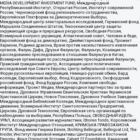
MEDIA DEVELOPMENT INVESTMENT FUND, Международный
Республиканский Институт, Открытая Россия, Институт современной
России, Черноморский фонд регионального сотрудничества,
Европейская Платформа за Демократические Выборы,
Международный центр электоральных исследований, Германский фонд
Маршалла Соединенных Штатов, Тихоокеанский центр защиты
окружающей среды и природных ресурсов, Свободная Россия,
Всемирный конгресс украинцев, Атлантический совет, Человек в беде,
Европейский фонд за демократию, Джеймстаунский фонд, Прожект
Хармони, Родники дракона, Врачи против насильственного извлечения
органов, Фалунь Дафа, Друзья Фалуньгун, Фалуньгун, Коалиция по
расследованию преследования в отношении Фалуньгун в Китае,
Всемирная организация по расследованию преследований Фалуньгун,
Пражский гражданский центр, Ассоциация школ политических
исследований при Совете Европы, Центр либеральной современности,
Форум русскоязычных европейцев, Немецко-русский обмен, Бард
колледж, Европейский выбор, Фонд Ходорковского, Оксфордский
российский фонд, Фонд Будущее России, Компания свободы
информации, Проект Медиа, Международное партнерство за права
человека, Духовное Управление Евангельских Христиан Украинской
Христианской Церкви, Новое Поколение, Духовное Учебное Заведение
Международный Библейский Колледж, Международное христианское
движение, Всемирный Институт Саентологических Предприятий,
Церковь Духовной Технологии, Европейская сеть организаций по
наблюдению за выборами, Республика Польша, СВОБОДНЫЙ ИДЕЛЬ-
УРАЛ, Ассоциация развития журналистики, IStories fonds, Королевский
Институт Международных Отношений, КРИМСЬКА ПРАВОЗАХИСНА
ГРУПА, Фонд имени Генриха Бёлля, Stichting Bellingcat, Bellingcat Ltd, The
Insider, Институт правовой инициативы Центральной и Восточной
Европы, Фонд Открытой Эстонии, Calvert 22 Foundation, Канадский