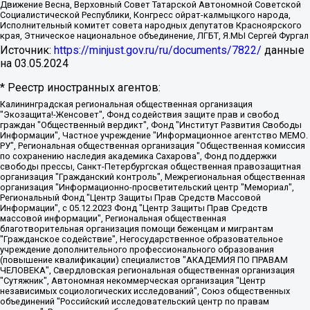
Движение Весна, Верховный Совет Татарской Автономной Советской
Социалистической Республики, Конгресс ойрат-калмыцкого народа,
Исполнительный комитет совета народных депутатов Красноярского
края, Этническое национальное объединение, ЛГБТ, Я.МЫ Сергей Фургал
Источник:
https://minjust.gov.ru/ru/documents/7822/
данные
на
03.05.2024
* Реестр иностранных агентов:
Калининградская региональная общественная организация "Экозащита!-Женсовет", Фонд содействия защите прав и свобод граждан "Общественный вердикт", Фонд "Институт Развития Свободы Информации", Частное учреждение "Информационное агентство МЕМО. РУ", Региональная общественная организация "Общественная комиссия по сохранению наследия академика Сахарова", Фонд поддержки свободы прессы, Санкт-Петербургская общественная правозащитная организация "Гражданский контроль", Межрегиональная общественная организация "Информационно-просветительский центр "Мемориал", Региональный Фонд "Центр Защиты Прав Средств Массовой Информации", с 05.12.2023 Фонд "Центр Защиты Прав Средств массовой информации", Региональная общественная благотворительная организация помощи беженцам и мигрантам "Гражданское содействие", Негосударственное образовательное учреждение дополнительного профессионального образования (повышение квалификации) специалистов "АКАДЕМИЯ ПО ПРАВАМ ЧЕЛОВЕКА", Свердловская региональная общественная организация "Сутяжник", Автономная некоммерческая организация "Центр независимых социологических исследований", Союз общественных объединений "Российский исследовательский центр по правам человека", Региональное общественное учреждение научно-информационный центр "МЕМОРИАЛ", Некоммерческая организация "Фонд защиты гласности", Автономная некоммерческая организация "Институт прав человека", Городская общественная организация "Екатеринбургское общество "МЕМОРИАЛ", Городская общественная организация "Рязанское историко-просветительское и правозащитное общество "Мемориал" (Рязанский Мемориал), Челябинский региональный орган общественной самодеятельности – женское общественное объединение "Женщины Евразии", Челябинский региональный орган общественной самодеятельности "Уральская правозащитная группа", Фонд содействия защите здоровья и социальной справедливости имени Андрея Рылькова, Автономная Некоммерческая Организация "Аналитический Центр Юрия Левады", Автономная некоммерческая организация социальной поддержки населения "Проект Апрель", Региональная общественная организация помощи женщинам и детям, находящимся в кризисной ситуации "Информационно-методический центр "Анна", Фонд содействия развитию массовых коммуникаций и правовому просвещению "Так-так-Так", Фонд содействия устойчивому развитию "Серебряная тайга", Свердловский региональный общественный фонд социальных проектов "Новое время", "Idel.Реалии", Кавказ.Реалии, Крым.Реалии, Телеканал Настоящее Время, Татаро-башкирская служба Радио Свобода (Azatliq Radiosi), Радио Свободная Европа/Радио Свобода (PCE/PC), "Сибирь.Реалии", "Фактограф", Благотворительный фонд помощи осужденным и их семьям, Автономная некоммерческая организация "Институт глобализации и социальных движений", Фонд "В защиту прав заключенных", Частное учреждение "Центр поддержки и содействия развитию средств массовой информации", Пензенский региональный общественный благотворительный фонд "Гражданский союз", "Север.Реалии", Некоммерческая организация Фонд "Правовая инициатива", Общество с ограниченной ответственностью "Радио Свободная Европа/Радио Свобода", Чешское информационное агентство "MEDIUM-ORIENT", Красноярская региональная общественная организация "Мы против СПИДа", Камалягин Денис Николаевич, Маркелов Сергей Евгеньевич, Пономарев Лев Александрович, Савицкая Людмила Алексеевна, Автономная некоммерческая организация "Центр по работе с проблемой насилия "НАСИЛИЮ.НЕТ", Межрегиональный профессиональный союз работников здравоохранения "Альянс врачей", Юридическое лицо, зарегистрированное в Латвийской Республике, SIA "Medusa Project" (регистрационный номер 40103797863, дата регистрации 10.06.2014), Некоммерческая организация "Фонд по борьбе с коррупцией", Автономная некоммерческая организация "Институт права и публичной политики", Баданин Роман Сергеевич, Гликин Максим Александрович, Железнова Мария Михайловна, Лукьянова Юлия Сергеевна, Маетная Елизавета Витальевна, Маняхин Петр Борисович, Чуракова Ольга Владимировна, Ярош Юлия Петровна, Юридическое лицо "The Insider SIA", зарегистрированное в Риге, Латвийская Республика (дата регистрации 26.06.2015), являющееся администратором доменного имени интернет-издания "The Insider SIA", https://theins.ru, Постернак Алексей Евгеньевич, Рубин Михаил Аркадьевич, Анин Роман Александрович, Юридическое лицо Istories fonds, зарегистрированное в Латвийской Республике (регистрационный номер 50008295751, дата регистрации 24.02.2020), Великовский Дмитрий Александрович, Долинина Ирина Николаевна, Мароховская Алеся Алексеевна, Шлейнов Роман Юрьевич, Шмагун Олеся Валентиновна, Общество с ограниченной ответственностью "Альтаир 2021", Общество с ограниченной ответственностью "Вега 2021", Общество с ограниченной ответственностью "Главный редактор 2021", Общество с ограниченной ответственностью "Ромашки монолит", Важенков Артем Валерьевич, Ивановская областная общественная организация "Центр гендерных исследований", Гурман Юрий Альбертович, Медиапроект "ОВД-Инфо", Егоров Владимир Владимирович, Жилинский Владимир Александрович, Общество с ограниченной ответственностью "ЗП", Иванова София Юрьевна, Карезина Инна Павловна, Кильтау Екатерина Викторовна, Петров Алексей Викторович, Пискунов Сергей Евгеньевич, Смирнов Сергей Сергеевич, Тихонов Михаил Сергеевич, Общество с ограниченной ответственностью "ЖУРНАЛИСТ-ИНОСТРАННЫЙ АГЕНТ", Арапова Галина Юрьевна, Вольтская Татьяна Анатольевна, Американская компания "Mason G.E.S. Anonymous Foundation" (США), являющаяся владельцем интернет-издания https://mnews.world/, Компания "Stichting Bellingcat", зарегистрированная в Нидерландах (дата регистрации 11.07.2018), Захаров Андрей Вячеславович, Клепиковская Екатерина Дмитриевна, Общество с ограниченной ответственностью "МЕМО", Перл Роман Александрович, Симонов Евгений Алексеевич, Соловьева Елена Анатольевна, Сотников Даниил Владимирович, Сурначева Елизавета Дмитриевна, Автономная некоммерческая организация по защите прав человека и информированию населения "Якутия – Наше Мнение", Общество с ограниченной ответственностью "Москоу диджитал медиа", с 26.01.2023 Общество с ограниченной ответственностью "Чайка Белые сады", Ветошкина Валерия Валерьевна, Заговора Максим Александрович, Межрегиональное общественное движение "Российская ЛГБТ - сеть", Оленичев Максим Владимирович, Павлов Иван Юрьевич, Скворцова Елена Сергеевна, Общество с ограниченной ответственностью "Как бы инагент", Кочетков Игорь Викторович, Общество с ограниченной ответственностью "Честные выборы", Еланчик Олег Александрович, Общество с ограниченной ответственностью "Нобелевский призыв", Гималова Регина Эмилевна, Григорьев Андрей Валерьевич, Григорьева Алина Александровна, Ассоциация по содействию защите прав призывников, альтернативнослужащих и военнослужащих "Правозащитная группа "Гражданин.Армия.Право", Хисамова Регина Фаритовна, Автономная некоммерческая организация по реализации социально-правовых программ "Лилит", Дальневосточное общественное движение "Маяк", Санкт-Петербургская ЛГБТ-инициативная группа "Выход", Инициативная группа ЛГБТ+ "Реверс", Алексеев Андрей Викторович, Бекбулатова Таисия Львовна, Беляев Иван Михайлович, Владыкина Елена Сергеевна, Гельман Марат Александрович, Никульшина Вероника Юрьевна, Толоконникова Надежда Андреевна, Шендерович Виктор Анатольевич, Общество с ограниченной ответственностью "Данное сообщение", Общество с ограниченной ответственностью Издательский дом "Новая глава", Айнбиндер Александра Александровна, Московский комьюнити-центр для ЛГБТ+инициатив, Благотворительный фонд развития филантропии, Deutsche Welle (Германия, Kurt-Schumacher-Strasse 3, 53113 Bonn), Борзунова Мария Михайловна, Воробьев Виктор Викторович, Голубева Анна Львовна, Константинова Алла Михайловна, Малкова Ирина Владимировна, Мурадов Мурад Абдулгалимович, Осетинская Елизавета Николаевна, Понасенков Евгений Николаевич, Ганапольский Матвей Юрьевич, Киселев Евгений Алексеевич, Борухович Ирина Григорьевна, Дремин Иван Тимофеевич, Дубровский Дмитрий Викторович, Красноярская региональная общественная организация поддержки и развития альтернативных образовательных технологий и межкультурных коммуникаций "ИНТЕРРА", Маяковская Екатерина Алексеевна, Фейгин Марк Захарович, Филимонов Андрей Викторович, Дзугкоева Регина Николаевна, Доброхотов Роман Александрович, Дудь Юрий Александрович, Елкин Сергей Владимирович, Кругликов Кирилл Игоревич, Сабунаева Мария Леонидовна, Семенов Алексей Владимирович, Шаинян Карен Багратович, Шульман Екатерина Михайловна, Асафьев Артур Валерьевич, Вахштайн Виктор Семенович, Венедиктов Алексей Алексеевич, Лушникова Екатерина Евгеньевна, Волков Леонид Михайлович, Невзоров Александр Глебович, Пархоменко Сергей Борисович, Сироткин Ярослав Николаевич, Кара-Мурза Владимир Владимирович, Баранова Наталья Владимировна, Гозман Леонид Яковлевич, Кагарлицкий Борис Юльевич, Климарев Михаил Валерьевич, Милов Владимир Станиславович, Автономная некоммерческая организация Краснодарский центр современного искусства "Типография", Моргенштерн Алишер Тагирович, Соболь Любовь Эдуардовна, Общество с ограниченной ответственностью "ЛИЗА НОРМ", Каспаров Гарри Кимович, Ходорковский Михаил Борисович, Общество с ограниченной ответственностью "Апрельские тезисы", Данилович Ирина Брониславовна, Кашин Олег Владимирович, Петров Николай Владимирович, Пивоваров Алексей Владимирович, Соколов Михаил Владимирович, Цветкова Юлия Владимировна, Чичваркин Евгений Александрович, Комитет против пыток/Команда против пыток, Общество с ограниченной ответственностью "Первый научный", Общество с ограниченной ответственностью "Вертолет и ко", Белоцерковская Вероника Борисовна, Кац Максим Евгеньевич, Лазарева Татьяна Юрьевна, Шаведдинов Руслан Табризович, Яшин Илья Валерьевич, Общество с ограниченной ответственностью "Иноагент ААВ", Алешковский Дмитрий Петрович, Альбац Евгения Марковна, Быков Дмитрий Львович, Галямина Юлия Евгеньевна, Лойко Сергей Леонидович, Мартынов Кирилл Константинович, Медведев Сергей Александрович, Крашенинников Федор Геннадиевич, Гордеева Катерина Вл