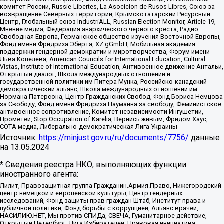
комитет России, Russie-Libertes, La Asocicion de Rusos Libres, Союз за
возвращение Северных территорий, Крымскотатарский Ресурсный
Центр, Глобальный союз IndustriALL, Russian Election Monitor, Article 19,
Мнение медиа, Федерация анархического черного креста, Радио
Свободная Европа, Германское общество изучения Восточной Европы,
Фонд имени Фридриха Эберта, XZ gGmbH, Мобильная академия
поддержки гендерной демократии и миротворчества, Форум имени
Льва Копелева, American Councils for International Education, Cultural
Vistas, Institute of International Education, Антивоенное движение Антальи,
Открытый диалог, Школа международных отношений и
государственной политики им Питера Мунка, Российско-канадский
демократический альянс, Школа международных отношений им
Нормана Патерсона, Центр Гражданских Свобод, Фонд Бориса Немцова
за Свободу, Фонд имени Фридриха Науманна за свободу, Феминистское
антивоенное сопротивление, Комитет независимости Ингушетии,
Прометей, Stop Occupation of Karelia, Вернись живым, Фридом Хаус,
СОТА медиа, Либерально-демократическая Лига Украины
Источник:
https://minjust.gov.ru/ru/documents/7756/
данные
на
13.05.2024
* Сведения реестра НКО, выполняющих функции
иностранного агента:
Лилит, Правозащитная группа Гражданин.Армия.Право, Нижегородский
центр немецкой и европейской культуры, Центр гендерных
исследований, Фонд защиты прав граждан Штаб, Институт права и
публичной политики, Фонд борьбы с коррупцией, Альянс врачей,
НАСИЛИЮ.НЕТ, Мы против СПИДа, СВЕЧА, Гуманитарное действие,
Открытый Петербург, Лига Избирателей, Правовая инициатива,