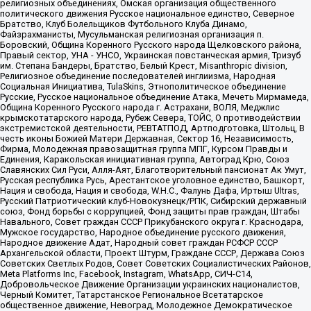
религиозных объединениях, Омская организация общественного
политического движения Русское национальное единство, Северное
Братство, Клуб Болельщиков Футбольного Клуба Динамо,
Файзрахманисты, Мусульманская религиозная организация п.
Боровский, Община Коренного Русского народа Щелковского района,
Правый сектор, УНА - УНСО, Украинская повстанческая армия, Тризуб
им. Степана Бандеры, Братство, Белый Крест, Misanthropic division,
Религиозное объединение последователей инглиизма, Народная
Социальная Инициатива, TulaSkins, Этнополитическое объединение
Русские, Русское национальное объединение Атака, Мечеть Мирмамеда,
Община Коренного Русского народа г. Астрахани, ВОЛЯ, Меджлис
крымскотатарского народа, Рубеж Севера, ТОЙС, О противодействии
экстремистской деятельности, РЕВТАТПОД, Артподготовка, Штольц, В
честь иконы Божией Матери Державная, Сектор 16, Независимость,
Фирма, Молодежная правозащитная группа МПГ, Курсом Правды и
Единения, Каракольская инициативная группа, Автоград Крю, Союз
Славянских Сил Руси, Алля-Аят, Благотворительный пансионат Ак Умут,
Русская республика Русь, Арестантское уголовное единство, Башкорт,
Нация и свобода, Нация и свобода, W.H.С., Фалунь Дафа, Иртыш Ultras,
Русский Патриотический клуб-Новокузнецк/РПК, Сибирский державный
союз, Фонд борьбы с коррупцией, Фонд защиты прав граждан, Штабы
Навального, Совет граждан СССР Прикубанского округа г. Краснодара,
Мужское государство, Народное объединение русского движения,
Народное движение Адат, Народный совет граждан РСФСР СССР
Архангельской области, Проект Штурм, Граждане СССР, Держава Союз
Советских Светлых Родов, Совет Советских Социалистических Районов,
Meta Platforms Inc, Facebook, Instagram, WhatsApp, СИЧ-С14,
Добровольческое Движение Организации украинских националистов,
Черный Комитет, Татарстанское Региональное Всетатарское
общественное движение, Невоград, Молодежное Демократическое