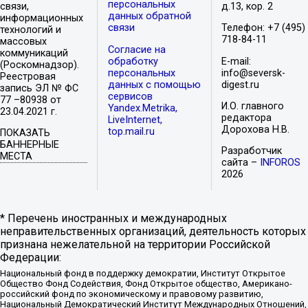
персональных
связи,
д.13, кор. 2
данных обратной
информационных
связи
Телефон: +7 (495)
технологий и
718-84-11
массовых
Согласие на
коммуникаций
обработку
E-mail:
(Роскомнадзор).
персональных
info@seversk-
Реестровая
данных с помощью
digest.ru
запись ЭЛ № ФС
сервисов
77 –80938 от
И.О. главного
Yandex.Metrika,
23.04.2021 г.
редактора
LiveInternet,
Дорохова Н.В.
top.mail.ru
ПОКАЗАТЬ
БАННЕРНЫЕ
Разработчик
МЕСТА
сайта –
INFOROS
2026
* Перечень иностранных и международных
неправительственных организаций, деятельность которых
признана нежелательной на территории Российской
Федерации:
Национальный фонд в поддержку демократии, Институт Открытое
Общество Фонд Содействия, Фонд Открытое общество, Американо-
российский фонд по экономическому и правовому развитию,
Национальный Демократический Институт Международных Отношений,