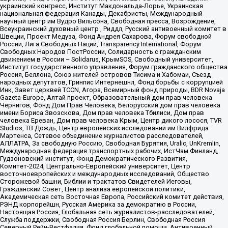
украинский конгресс, Институт Макдональда-Лорье, Украинская
национальная федерация Канады, Декабристы, Международный
научный центр им Вудро Вильсона, Свободная пресса, Возрождение,
Всеукраинский духовный центр , Риддл, Русский антивоенный комитет в
Швеции, Проект Медуза, Фонд Андрея Сахарова, Форум свободной
России, Лига Свободных Наций, Transparеncy International, Форум
Свободных Народов ПостРоссии, Солидарность с гражданским
движением в России – Solidarus, КрымSOS, Свободный университет,
Институт государственного управления, Форум гражданского общества
Россия, Беллона, Союз жителей островов Тисима и Хабомаи, Съезд
народных депутатов, Гринпис Интернешнл, Фонд борьбы с коррупцией
Инк, Завет церквей TCCN, Агора, Всемирный фонд природы, BDR Novaja
Gazeta-Europe, Алтай проект, Образовательный дом прав человека
Чернигов, Фонд Дом Прав Человека, Белорусский дом прав человека
имени Бориса Звозскова, Дом прав человека Тбилиси, Дом прав
человека Ереван, Дом прав человека Крым, Центр дикого лосося, TVR
Studios, ТВ Дождь, Центр европейских исследований им Вилфрида
Мартенса, Сетевое объединение журналистов расследователей,
АЛЛАТРА, За свободную Россию, Свободная Бурятия, Uralic, UnKremlin,
Международная федерация транспортных рабочих, ИстЧам Финланд,
Гудзоновский институт, Фонд Демократического Развития,
Комитет-2024, Центрально-Европейский университет, Центр
восточноевропейских и международных исследований, Общество
Сторожевой башни, Библии и трактатов Свидетелей Иеговы,
Гражданский Совет, Центр анализа европейской политики,
Академическая сеть Восточная Европа, Российский комитет действия,
РЭНД корпорейшн, Русская Америка за демократию в России,
Настоящая Россия, Глобальная сеть журналистов-расследователей,
Служба поддержки, Свободная Россия Берлин, Свободная Россия
Северный Рейн-Вестфалия, Фонд глобальной помощи, Антивоенный